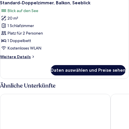
11
Standard-Doppelzimmer, Balkon, Seeblick
Fotos
Blick auf den See
für
20 m²
Standard-
Doppelzimmer,
1 Schlafzimmer
Balkon,
Platz für 2 Personen
Seeblick
1 Doppelbett
anzeigen
Kostenloses WLAN
Weitere
Weitere Details
Details
für
Daten auswählen und Preise sehen
Standard-
Doppelzimmer,
Balkon,
Ähnliche Unterkünfte
Seeblick
Hotel Paradiso Como
Hotel Sa