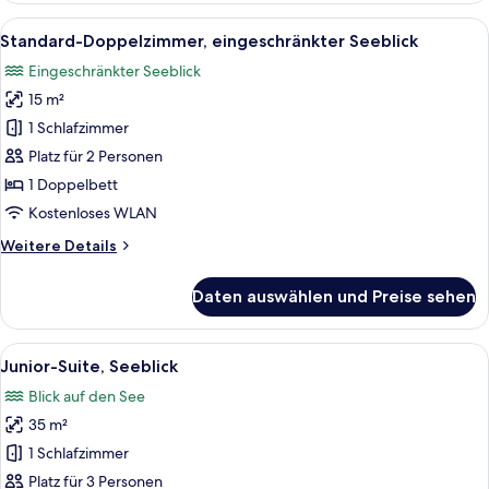
Alle
Standard-Doppelzimmer, eingeschränkte
11
Standard-Doppelzimmer, eingeschränkter Seeblick
Fotos
Eingeschränkter Seeblick
für
15 m²
Standard-
Doppelzimmer,
1 Schlafzimmer
eingeschränkter
Platz für 2 Personen
Seeblick
1 Doppelbett
anzeigen
Kostenloses WLAN
Weitere
Weitere Details
Details
für
Daten auswählen und Preise sehen
Standard-
Doppelzimmer,
eingeschränkter
Alle
Ein modernes Wohnzimmer mit einer Ho
7
Seeblick
Junior-Suite, Seeblick
Fotos
Blick auf den See
für
35 m²
Junior-
Suite,
1 Schlafzimmer
Seeblick
Platz für 3 Personen