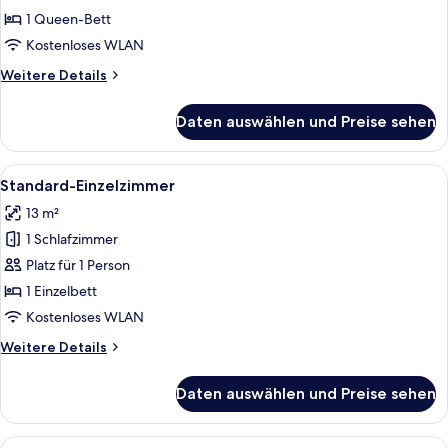
anzeigen
1 Queen-Bett
Kostenloses WLAN
Weitere
Weitere Details
Details
für
Daten auswählen und Preise sehen
Junior-
Suite,
Seeblick
Alle
Ein Schlafzimmer mit Bett, Nachttisc
8
Standard-Einzelzimmer
Fotos
13 m²
für
1 Schlafzimmer
Standard-
Einzelzimmer
Platz für 1 Person
anzeigen
1 Einzelbett
Kostenloses WLAN
Weitere
Weitere Details
Details
für
Daten auswählen und Preise sehen
Standard-
Einzelzimmer
Alle
Ein Hotelzimmer mit einem großen Bett