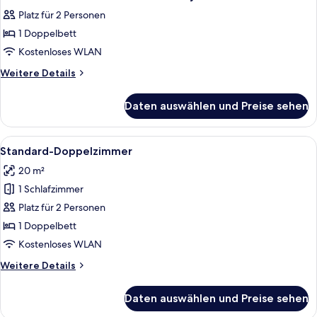
Fotos
Mountain
Platz für 2 Personen
View
für
1 Doppelbett
Standard
Double
Kostenloses WLAN
Room
Weitere
Weitere Details
With
Details
für
Balcony
Daten auswählen und Preise sehen
Standard
And
Double
Lake
Room
Alle
Ein Hotelzimmer mit einem großen Be
10
View
With
Standard-Doppelzimmer
Fotos
Balcony
anzeigen
20 m²
And
für
Lake
1 Schlafzimmer
Standard-
View
Doppelzimmer
Platz für 2 Personen
anzeigen
1 Doppelbett
Kostenloses WLAN
Weitere
Weitere Details
Details
für
Daten auswählen und Preise sehen
Standard-
Doppelzimmer