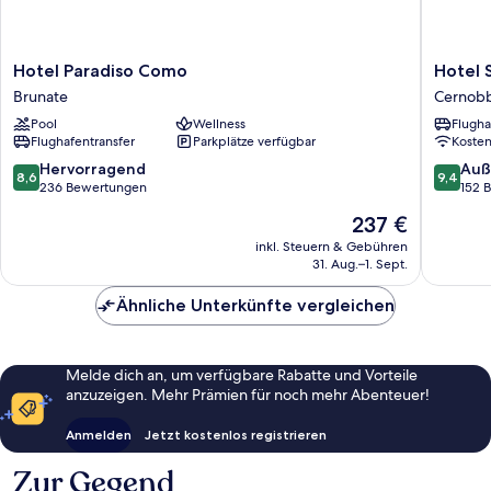
Hotel
Hotel
Hotel Paradiso Como
Hotel 
Paradiso
San
Brunate
Cernob
Como
Giusep
Pool
Wellness
Flugha
Brunate
Cernobb
Flughafentransfer
Parkplätze verfügbar
Koste
8.6
9.4
Hervorragend
Auß
8,6
9,4
von
von
236 Bewertungen
152 
10,
10,
Der
237 €
Hervorragend,
Außerge
Preis
236
152
inkl. Steuern & Gebühren
beträgt
31. Aug.–1. Sept.
Bewertungen
Bewert
237 €
Ähnliche Unterkünfte vergleichen
Melde dich an, um verfügbare Rabatte und Vorteile
anzuzeigen. Mehr Prämien für noch mehr Abenteuer!
Anmelden
Jetzt kostenlos registrieren
Zur Gegend