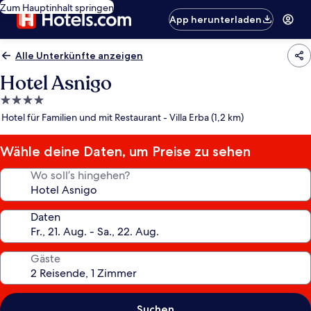
Zum Hauptinhalt springen
App herunterladen
Alle Unterkünfte anzeigen
Hotel Asnigo
4.0-
Sterne-
Hotel für Familien und mit Restaurant - Villa Erba (1,2 km)
Unterkunft
Wähle deine Daten, um Preise zu sehen
Wo soll’s hingehen?
Daten
Gäste
Suchen