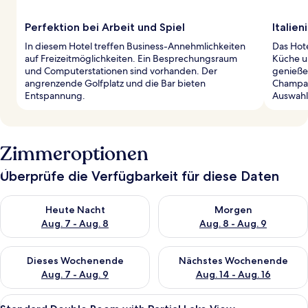
Perfektion bei Arbeit und Spiel
Italie
In diesem Hotel treffen Business-Annehmlichkeiten
Das Hote
auf Freizeitmöglichkeiten. Ein Besprechungsraum
Küche un
und Computerstationen sind vorhanden. Der
genießen
angrenzende Golfplatz und die Bar bieten
Champag
Entspannung.
Auswahl
Zimmeroptionen
Überprüfe die Verfügbarkeit für diese Daten
Überprüfe die Verfügbarkeit für heute Nacht, Aug. 7 - Aug. 8.
Überprüfe die Verfügbarkeit f
Heute Nacht
Morgen
Aug. 7 - Aug. 8
Aug. 8 - Aug. 9
Überprüfe die Verfügbarkeit für dieses Wochenende, Aug. 7 - 
Überprüfe die Verfügbarkeit f
Dieses Wochenende
Nächstes Wochenende
Aug. 7 - Aug. 9
Aug. 14 - Aug. 16
Alle
Minibar, Zimmersafe, Schreibtisch, la
12