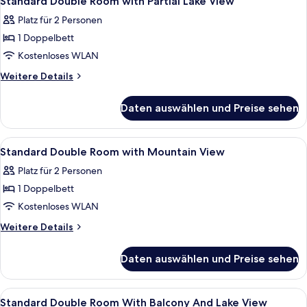
Standard Double Room with Partial Lake View
Fotos
Platz für 2 Personen
für
1 Doppelbett
Standard
Double
Kostenloses WLAN
Room
Weitere
Weitere Details
with
Details
für
Partial
Daten auswählen und Preise sehen
Standard
Lake
Double
View
Room
Alle
Minibar, Zimmersafe, Schreibtisch, la
10
anzeigen
with
Standard Double Room with Mountain View
Fotos
Partial
Platz für 2 Personen
Lake
für
View
1 Doppelbett
Standard
Double
Kostenloses WLAN
Room
Weitere
Weitere Details
with
Details
für
Mountain
Daten auswählen und Preise sehen
Standard
View
Double
anzeigen
Room
Alle
Ein Hotelzimmer mit einem großen Be
8
with
Standard Double Room With Balcony And Lake View