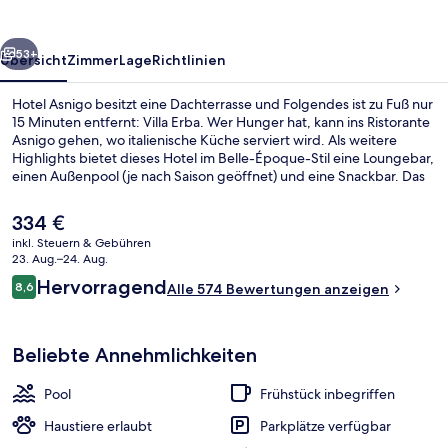
rück
Weiter
53+
Übersicht
Zimmer
Lage
Richtlinien
Hotel Asnigo besitzt eine Dachterrasse und Folgendes ist zu Fuß nur
15 Minuten entfernt: Villa Erba. Wer Hunger hat, kann ins Ristorante
Asnigo gehen, wo italienische Küche serviert wird. Als weitere
Highlights bietet dieses Hotel im Belle-Époque-Stil eine Loungebar,
einen Außenpool (je nach Saison geöffnet) und eine Snackbar. Das
hilfsbereite Personal und der allgemeine Zustand erhalten tolle
Bewertungen von anderen Reisenden.
Der
334 €
aktuelle
inkl. Steuern & Gebühren
Preis
23. Aug.–24. Aug.
Sonnenterrasse
beträgt
Bewertungen
Hervorragend
8,6
Alle 574 Bewertungen anzeigen
334 €.
8,6 von 10.
Beliebte Annehmlichkeiten
Pool
Frühstück inbegriffen
Haustiere erlaubt
Parkplätze verfügbar