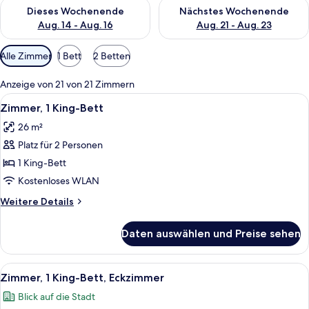
Überprüfe die Verfügbarkeit für dieses Wochenende, Aug. 14 -
Überprüfe die Verfügbarkeit f
Dieses Wochenende
Nächstes Wochenende
Aug. 14 - Aug. 16
Aug. 21 - Aug. 23
Verfügbare
Alle Zimmer
1 Bett
2 Betten
Filter
für
Anzeige von 21 von 21 Zimmern
Zimmer
Alle
Ein Hotelzimmer mit einem großen Bet
5
Zimmer, 1 King-Bett
Fotos
26 m²
für
Platz für 2 Personen
Zimmer,
1 King-
1 King-Bett
Bett
Kostenloses WLAN
anzeigen
Weitere
Weitere Details
Details
für
Daten auswählen und Preise sehen
Zimmer,
1 King-
Bett
Alle
Ein Hotelzimmer mit einem großen Bett,
10
Zimmer, 1 King-Bett, Eckzimmer
Fotos
Blick auf die Stadt
für