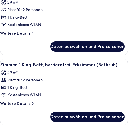
29 m²
Zimmer,
1 King-
Platz für 2 Personen
Bett,
1 King-Bett
Eckzimmer
Kostenloses WLAN
anzeigen
Weitere
Weitere Details
Details
für
Daten auswählen und Preise sehen
Zimmer,
1 King-
Bett,
Alle
Ein Hotelzimmer mit einem großen Bett
7
Eckzimmer
Zimmer, 1 King-Bett, barrierefrei, Eckzimmer (Bathtub)
Fotos
29 m²
für
Platz für 2 Personen
Zimmer,
1 King-
1 King-Bett
Bett,
Kostenloses WLAN
barrierefrei,
Weitere
Weitere Details
Eckzimmer
Details
(Bathtub)
für
Daten auswählen und Preise sehen
Zimmer,
anzeigen
1 King-