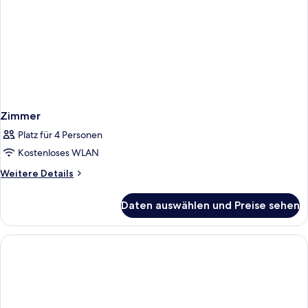
Zimmer
Platz für 4 Personen
Kostenloses WLAN
Weitere
Weitere Details
Details
für
Daten auswählen und Preise sehen
Zimmer