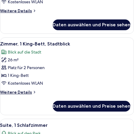
Kostenloses WLAN
Weitere
Weitere Details
Details
für
Daten auswählen und Preise sehen
Suite,
1
Schlafzimmer,
Alle
Ein Hotelzimmer mit einem großen Bet
8
Balkon
Zimmer, 1 King-Bett, Stadtblick
Fotos
Blick auf die Stadt
für
26 m²
Zimmer,
1 King-
Platz für 2 Personen
Bett,
1 King-Bett
Stadtblick
Kostenloses WLAN
anzeigen
Weitere
Weitere Details
Details
für
Daten auswählen und Preise sehen
Zimmer,
1 King-
Bett,
Alle
Ein kleines Schlafzimmer mit einem B
8
Stadtblick
Suite, 1 Schlafzimmer
Fotos
Blick auf den Park