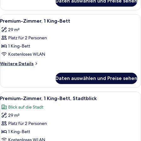
Daten auswählen und Preise sehen
Zimmer,
1 King-
Bett,
Alle
Ein Hotelzimmer mit einem großen Bet
6
barrierefrei
Premium-Zimmer, 1 King-Bett
Fotos
(Hearing)
29 m²
für
Platz für 2 Personen
Premium-
Zimmer,
1 King-Bett
1 King-
Kostenloses WLAN
Bett
Weitere
Weitere Details
anzeigen
Details
für
Daten auswählen und Preise sehen
Premium-
Zimmer,
1 King-
Alle
Ein Hotelzimmer mit einem großen Bett
8
Bett
Premium-Zimmer, 1 King-Bett, Stadtblick
Fotos
Blick auf die Stadt
für
29 m²
Premium-
Zimmer,
Platz für 2 Personen
1 King-
1 King-Bett
Bett,
Kostenloses WLAN