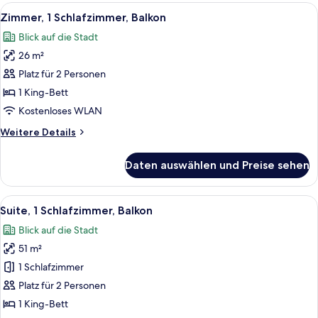
Bett,
Alle
Ein Hotelzimmer mit einem großen Bett
8
barrierefrei,
Zimmer, 1 Schlafzimmer, Balkon
Fotos
Eckzimmer
Blick auf die Stadt
(Bathtub)
für
26 m²
Zimmer,
1
Platz für 2 Personen
Schlafzimmer,
1 King-Bett
Balkon
Kostenloses WLAN
anzeigen
Weitere
Weitere Details
Details
für
Daten auswählen und Preise sehen
Zimmer,
1
Schlafzimmer,
Alle
Blick auf die Stadt vom Balkon aus, m
10
Balkon
Suite, 1 Schlafzimmer, Balkon
Fotos
Blick auf die Stadt
für
51 m²
Suite,
1
1 Schlafzimmer
Schlafzimmer,
Platz für 2 Personen
Balkon
1 King-Bett
anzeigen