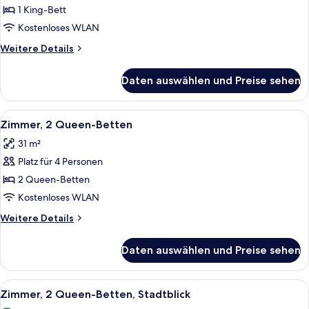
Zimmer,
1 King-Bett
1 King-
Kostenloses WLAN
Bett,
Weitere
Weitere Details
barrierefrei
Details
(Hearing)
für
Daten auswählen und Preise sehen
Premium-
anzeigen
Zimmer,
1 King-
Alle
Ein Hotelzimmer mit zwei Betten, ein
6
Bett,
Zimmer, 2 Queen-Betten
Fotos
barrierefrei
31 m²
(Hearing)
für
Platz für 4 Personen
Zimmer,
2 Queen-
2 Queen-Betten
Betten
Kostenloses WLAN
anzeigen
Weitere
Weitere Details
Details
für
Daten auswählen und Preise sehen
Zimmer,
2 Queen-
Betten
Alle
Ein Hotelzimmer mit zwei Betten, Blic
7
Zimmer, 2 Queen-Betten, Stadtblick
Fotos