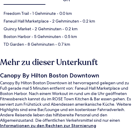
Freedom Trail
- 1 Gehminute
- 0.0 km
Faneuil Hall Marketplace
- 2 Gehminuten
- 0.2 km
Quincy Market
- 2 Gehminuten
- 0.2 km
Boston Harbor
- 5 Gehminuten
- 0.5 km
TD Garden
- 8 Gehminuten
- 0.7 km
Mehr zu dieser Unterkunft
Canopy By Hilton Boston Downtown
Canopy By Hilton Boston Downtown ist hervorragend gelegen und zu
Fuß gerade mal 5 Minuten entfernt von: Faneuil Hall Marketplace und
Boston Harbor. Nach einem Workout im rund um die Uhr geöffneten
Fitnessbereich kannst du im ROSE Town Kitchen & Bar essen gehen. Es
serviert zum Frühstück und Abendessen amerikanische Küche. Weitere
Highlights sind eine Bar/Lounge und ein kostenloser Fahrradverleih.
Andere Reisende lieben das hilfsbereite Personal und den
Allgemeinzustand. Die öffentlichen Verkehrsmittel sind nur einen
kurzen Fußmarsch entfernt: Zur U-Bahn-Station Haymarket sind es 3
Informationen zu den Rechten zur Stornierung
Minuten und zur U-Bahn-Station Government Center 5 Minuten.