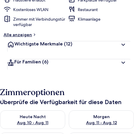
Haustiere erlaubt
Parkplätze verfügbar
e
r
Kostenloses WLAN
Restaurant
t
Zimmer mit Verbindungstür
Klimaanlage
e
verfügbar
t
Alle anzeigen
Wichtigste Merkmale
(12)
Für Familien
(6)
Zimmeroptionen
Überprüfe die Verfügbarkeit für diese Daten
Überprüfe die Verfügbarkeit für heute Nacht, Aug. 10 - Aug. 11
Überprüfe die Verfügbarkeit fü
Heute Nacht
Morgen
Aug. 10 - Aug. 11
Aug. 11 - Aug. 12