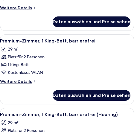
Stadtblick
Weitere
Weitere Details
anzeigen
Details
für
Daten auswählen und Preise sehen
Premium-
Zimmer,
1 King-
Alle
Ein Hotelzimmer mit einem großen Bet
5
Bett,
Premium-Zimmer, 1 King-Bett, barrierefrei
Fotos
Stadtblick
29 m²
für
Platz für 2 Personen
Premium-
Zimmer,
1 King-Bett
1 King-
Kostenloses WLAN
Bett,
Weitere
Weitere Details
barrierefrei
Details
anzeigen
für
Daten auswählen und Preise sehen
Premium-
Zimmer,
1 King-
Alle
Ein Hotelzimmer mit einem großen Bet
5
Bett,
Premium-Zimmer, 1 King-Bett, barrierefrei (Hearing)
Fotos
barrierefrei
29 m²
für
Platz für 2 Personen
Premium-