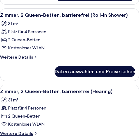
2 Queen-
Betten,
Alle
Ein Hotelzimmer mit zwei Betten, ein
6
barrierefrei
Zimmer, 2 Queen-Betten, barrierefrei (Roll-In Shower)
Fotos
31 m²
für
Platz für 4 Personen
Zimmer,
2 Queen-
2 Queen-Betten
Betten,
Kostenloses WLAN
barrierefrei
Weitere
Weitere Details
(Roll-
Details
In
für
Daten auswählen und Preise sehen
Zimmer,
Shower)
2 Queen-
anzeigen
Betten,
Alle
Ein Hotelzimmer mit zwei Betten, ein
6
barrierefrei
Zimmer, 2 Queen-Betten, barrierefrei (Hearing)
Fotos
(Roll-
31 m²
In
für
Shower)
Platz für 4 Personen
Zimmer,
2 Queen-
2 Queen-Betten
Betten,
Kostenloses WLAN
barrierefrei
Weitere
Weitere Details
(Hearing)
Details