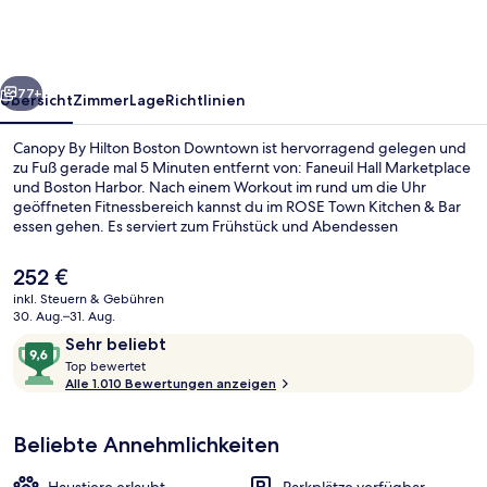
Boston
Downtown
rück
Weiter
77+
Übersicht
Zimmer
Lage
Richtlinien
Canopy By Hilton Boston Downtown ist hervorragend gelegen und
zu Fuß gerade mal 5 Minuten entfernt von: Faneuil Hall Marketplace
und Boston Harbor. Nach einem Workout im rund um die Uhr
geöffneten Fitnessbereich kannst du im ROSE Town Kitchen & Bar
essen gehen. Es serviert zum Frühstück und Abendessen
amerikanische Küche. Weitere Highlights sind eine Bar/Lounge und
ein kostenloser Fahrradverleih. Andere Reisende lieben das
Der
252 €
hilfsbereite Personal und den Allgemeinzustand. Die öffentlichen
aktuelle
inkl. Steuern & Gebühren
Verkehrsmittel sind nur einen kurzen Fußmarsch entfernt: Zur U-
Preis
30. Aug.–31. Aug.
Bahn-Station Haymarket sind es 3 Minuten und zur U-Bahn-Station
Cocktailbar
beträgt
Bewertungen
9,6
Government Center 5 Minuten.
Sehr beliebt
252 €.
T
von
Top bewertet
o
Alle 1.010 Bewertungen anzeigen
10,
p
Sehr
beliebt
Beliebte Annehmlichkeiten
b
e
w