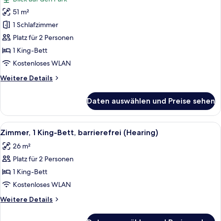
für
51 m²
Suite,
1
1 Schlafzimmer
Schlafzimmer
Platz für 2 Personen
anzeigen
1 King-Bett
Kostenloses WLAN
Weitere
Weitere Details
Details
für
Daten auswählen und Preise sehen
Suite,
1
Schlafzimmer
Alle
Ein Hotelzimmer mit einem großen Bet
5
Zimmer, 1 King-Bett, barrierefrei (Hearing)
Fotos
26 m²
für
Platz für 2 Personen
Zimmer,
1 King-
1 King-Bett
Bett,
Kostenloses WLAN
barrierefrei
Weitere
Weitere Details
(Hearing)
Details
anzeigen
für