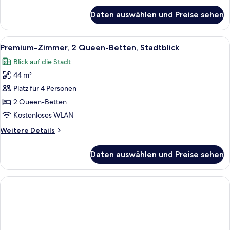
anzeigen
für
Daten auswählen und Preise sehen
Zimmer,
2 Queen-
Betten,
Alle
Ein Hotelzimmer mit zwei Betten, Blic
10
barrierefrei
Premium-Zimmer, 2 Queen-Betten, Stadtblick
Fotos
(Hearing)
Blick auf die Stadt
für
44 m²
Premium-
Zimmer,
Platz für 4 Personen
2 Queen-
2 Queen-Betten
Betten,
Kostenloses WLAN
Stadtblick
Weitere
Weitere Details
anzeigen
Details
für
Daten auswählen und Preise sehen
Premium-
Zimmer,
2 Queen-
Betten,
Stadtblick