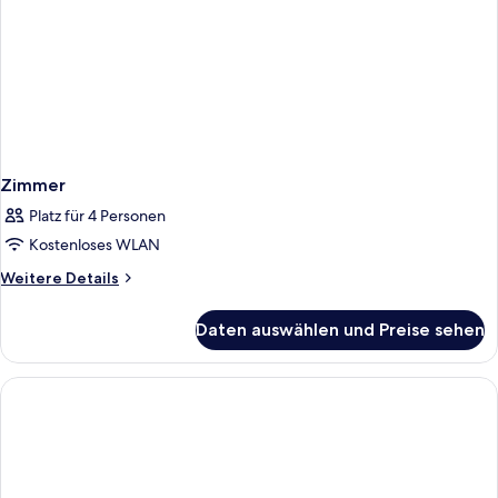
Zimmer
Platz für 4 Personen
Kostenloses WLAN
Weitere
Weitere Details
Details
für
Daten auswählen und Preise sehen
Zimmer