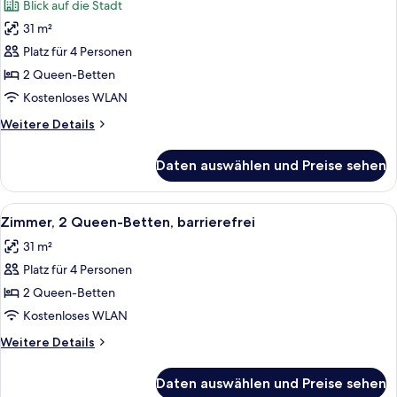
Blick auf die Stadt
für
31 m²
Zimmer,
2 Queen-
Platz für 4 Personen
Betten,
2 Queen-Betten
Stadtblick
Kostenloses WLAN
anzeigen
Weitere
Weitere Details
Details
für
Daten auswählen und Preise sehen
Zimmer,
2 Queen-
Betten,
Alle
Ein Hotelzimmer mit zwei Betten, ein
7
Stadtblick
Zimmer, 2 Queen-Betten, barrierefrei
Fotos
31 m²
für
Platz für 4 Personen
Zimmer,
2 Queen-
2 Queen-Betten
Betten,
Kostenloses WLAN
barrierefrei
Weitere
Weitere Details
anzeigen
Details
für
Daten auswählen und Preise sehen
Zimmer,