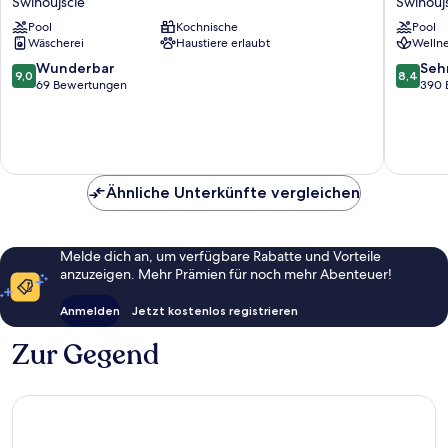
Swinoujscie
Swinouj
Baltic
Ogrody
Pool
Kochnische
Pool
Home
Swinouj
Wäscherei
Haustiere erlaubt
Wellne
Swinoujscie
9.0
8.4
Wunderbar
Seh
9,0
8,4
von
von
69 Bewertungen
390 
10,
10,
Wunderbar,
Sehr
69
gut,
Bewertungen
390
Bewert
Ähnliche Unterkünfte vergleichen
Melde dich an, um verfügbare Rabatte und Vorteile
anzuzeigen. Mehr Prämien für noch mehr Abenteuer!
Anmelden
Jetzt kostenlos registrieren
Zur Gegend