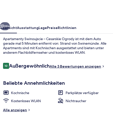
Cesarskie
Ogrody
rück
Weiter
39+
Übersicht
Ausstattung
Lage
Preise
Richtlinien
Apartamenty Swinoujscie – Cesarskie Ogrody ist mit dem Auto
gerade mal 5 Minuten entfernt von: Strand von Swinemünde. Alle
Apartments sind mit Kochnischen ausgestattet und bieten unter
anderem Flachbildfernseher und kostenloses WLAN.
Bewertungen
Außergewöhnlich
10
Alle 3 Bewertungen anzeigen
10 von 10.
Standard-Studiosuite | Wohnbereich |
Beliebte Annehmlichkeiten
Kochnische
Parkplätze verfügbar
Kostenloses WLAN
Nichtraucher
Alle anzeigen