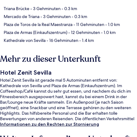
Triana Brücke
- 3 Gehminuten
- 0.3 km
Mercado de Triana
- 3 Gehminuten
- 0.3 km
Plaza de Toros de la Real Maestranza
- 11 Gehminuten
- 1.0 km
Plaza de Armas (Einkaufszentrum)
- 12 Gehminuten
- 1.0 km
Kathedrale von Sevilla
- 16 Gehminuten
- 1.4 km
Mehr zu dieser Unterkunft
Hotel Zenit Sevilla
Hotel Zenit Sevilla ist gerade mal 5 Autominuten entfernt von:
Kathedrale von Sevilla und Plaza de Armas (Einkaufszentrum). Im
Coffeeshop/Café kannst du sehr gut essen, und nachdem du dich im
Fitnessbereich ausgepowert hast, kannst du bei einem Drink in der
Bar/Lounge neue Kräfte sammeln. Ein Außenpool (je nach Saison
geöffnet), eine Snackbar und eine Terrasse gehören zu den weiteren
Highlights. Das hilfsbereite Personal und die Bar erhalten tolle
Bewertungen von anderen Reisenden. Die öffentlichen Verkehrsmittel
sind ganz in der Nähe: Zur U-Bahn (Plaza de Cuba Station) sind es nur 9
Informationen zu den Rechten zur Stornierung
Gehminuten.