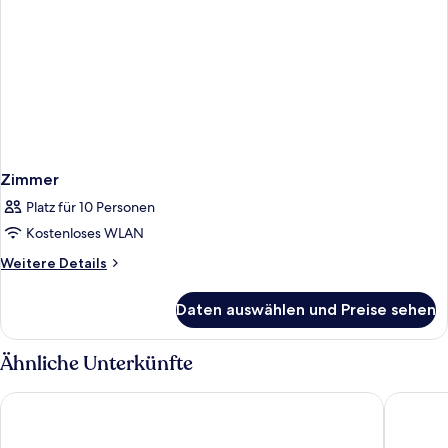
Zimmer
Platz für 10 Personen
Kostenloses WLAN
Weitere
Weitere Details
Details
für
Daten auswählen und Preise sehen
Zimmer
Ähnliche Unterkünfte
Hotel Giralda Center
Hotel Ki