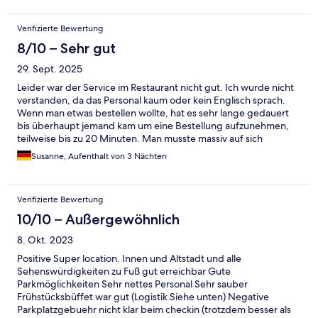
Verifizierte Bewertung
8/10 – Sehr gut
29. Sept. 2025
Leider war der Service im Restaurant nicht gut. Ich wurde nicht
verstanden, da das Personal kaum oder kein Englisch sprach.
Wenn man etwas bestellen wollte, hat es sehr lange gedauert
bis überhaupt jemand kam um eine Bestellung aufzunehmen,
teilweise bis zu 20 Minuten. Man musste massiv auf sich
aufmerksam machen und darum bitten etwas zubestellen. Das
Susanne, Aufenthalt von 3 Nächten
geht gar nicht..
Verifizierte Bewertung
10/10 – Außergewöhnlich
8. Okt. 2023
Positive Super location. Innen und Altstadt und alle
Sehenswürdigkeiten zu Fuß gut erreichbar Gute
Parkmöglichkeiten Sehr nettes Personal Sehr sauber
Frühstücksbüffet war gut (Logistik Siehe unten) Negative
Parkplatzgebuehr nicht klar beim checkin (trotzdem besser als