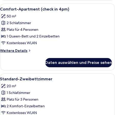
(con
Alle
Eine moderne Küche mit Essbereich, in
9
Parking)
Comfort-Apartment (check in 4pm)
Fotos
50 m²
für
2 Schlafzimmer
Comfort-
Apartment
Platz für 4 Personen
(check
1 Queen-Bett und 2 Einzelbetten
in
Kostenloses WLAN
4pm)
Weitere
Weitere Details
anzeigen
Details
für
Daten auswählen und Preise sehen
Comfort-
Apartment
(check
Alle
Ein modernes Hotelzimmer mit einem 
5
in
Standard-Zweibettzimmer
Fotos
4pm)
20 m²
für
1 Schlafzimmer
Standard-
Zweibettzimmer
Platz für 3 Personen
anzeigen
2 Komfort-Einzelbetten
Kostenloses WLAN