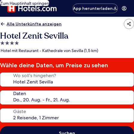
Zum Hauptinhalt springen
App herunterladen
Alle Unterkünfte anzeigen
Hotel Zenit Sevilla
4.0-
Sterne-
Hotel mit Restaurant - Kathedrale von Sevilla (1,5 km)
Unterkunft
Wähle deine Daten, um Preise zu sehen
Wo soll’s hingehen?
Daten
Gäste
Suchen