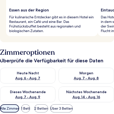
Essen aus der Region
Eintau
Für kulinarische Entdecker gibt es in diesem Hotel ein
Das Hote
Restaurant, ein Café und eine Bar. Das
in dem s
Frühstücksbuffet besteht aus regionalen und
der Swi
biologischen Zutaten.
Flucht i
Zimmeroptionen
Überprüfe die Verfügbarkeit für diese Daten
Überprüfe die Verfügbarkeit für heute Nacht, Aug. 6 - Aug. 7.
Überprüfe die Verfügbarkeit f
Heute Nacht
Morgen
Aug. 6 - Aug. 7
Aug. 7 - Aug. 8
Überprüfe die Verfügbarkeit für dieses Wochenende, Aug. 7 - 
Überprüfe die Verfügbarkeit f
Dieses Wochenende
Nächstes Wochenende
Aug. 7 - Aug. 9
Aug. 14 - Aug. 16
Verfügbare
Alle Zimmer
1 Bett
2 Betten
Über 3 Betten
Filter