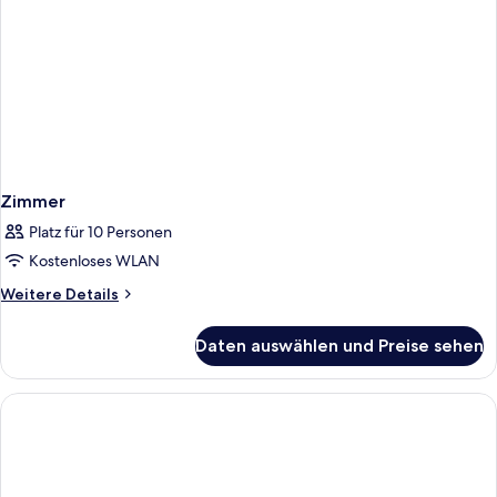
Zimmer
Platz für 10 Personen
Kostenloses WLAN
Weitere
Weitere Details
Details
für
Daten auswählen und Preise sehen
Zimmer