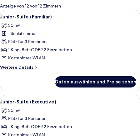
für
Anzeige von 12 von 12 Zimmern
Zimmer
Alle
Ein modernes Hotelzimmer mit einem g
4
Junior-Suite (Familiar)
Fotos
30 m²
für
1 Schlafzimmer
Junior-
Suite
Platz für 3 Personen
(Familiar)
1 King-Bett ODER 2 Einzelbetten
anzeigen
Kostenloses WLAN
Weitere
Weitere Details
Details
für
Daten auswählen und Preise sehen
Junior-
Suite
(Familiar)
Alle
Verdunkelungsvorhänge, schallisolier
5
Junior-Suite (Executive)
Fotos
30 m²
für
Platz für 3 Personen
Junior-
Suite
1 King-Bett ODER 2 Einzelbetten
(Executive)
Kostenloses WLAN