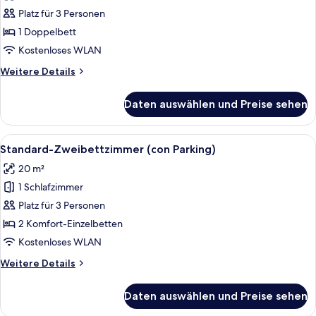
für
Platz für 3 Personen
Suite,
Terrasse
1 Doppelbett
anzeigen
Kostenloses WLAN
Weitere
Weitere Details
Details
für
Daten auswählen und Preise sehen
Suite,
Terrasse
Alle
Ein modernes Hotelzimmer mit einem 
5
Standard-Zweibettzimmer (con Parking)
Fotos
20 m²
für
1 Schlafzimmer
Standard-
Zweibettzimmer
Platz für 3 Personen
(con
2 Komfort-Einzelbetten
Parking)
Kostenloses WLAN
anzeigen
Weitere
Weitere Details
Details
für
Daten auswählen und Preise sehen
Standard-
Zweibettzimmer