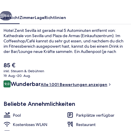
rück
Weiter
54+
Übersicht
Zimmer
Lage
Richtlinien
Hotel Zenit Sevilla ist gerade mal 5 Autominuten entfernt von:
Kathedrale von Sevilla und Plaza de Armas (Einkaufszentrum). Im
Coffeeshop/Café kannst du sehr gut essen, und nachdem du dich
im Fitnessbereich ausgepowert hast, kannst du bei einem Drink in
der Bar/Lounge neue Kräfte sammeln. Ein Außenpool (je nach
Saison geöffnet), eine Snackbar und eine Terrasse gehören zu den
weiteren Highlights. Das hilfsbereite Personal und die Bar erhalten
Der
85 €
tolle Bewertungen von anderen Reisenden. Die öffentlichen
aktuelle
inkl. Steuern & Gebühren
Verkehrsmittel sind ganz in der Nähe: Zur U-Bahn (Plaza de Cuba
Preis
19. Aug.–20. Aug.
Station) sind es nur 9 Gehminuten.
Außenpool (je nach Saison geöffnet)
beträgt
Bewertungen
Wunderbar
9,0
Alle 1.001 Bewertungen anzeigen
85 €.
9,0 von 10.
Beliebte Annehmlichkeiten
Pool
Parkplätze verfügbar
Kostenloses WLAN
Restaurant