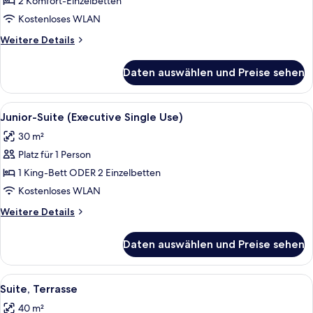
zur
2 Komfort-Einzelbetten
Einzelnutzung
Kostenloses WLAN
anzeigen
Weitere
Weitere Details
Details
für
Daten auswählen und Preise sehen
Doppelzimmer
zur
Einzelnutzung
Alle
Verdunkelungsvorhänge, schallisolier
4
Junior-Suite (Executive Single Use)
Fotos
30 m²
für
Platz für 1 Person
Junior-
Suite
1 King-Bett ODER 2 Einzelbetten
(Executive
Kostenloses WLAN
Single
Weitere
Weitere Details
Use)
Details
anzeigen
für
Daten auswählen und Preise sehen
Junior-
Suite
(Executive
Alle
Ein modernes Schlafzimmer mit einem 
4
Single
Suite, Terrasse
Fotos
Use)
40 m²