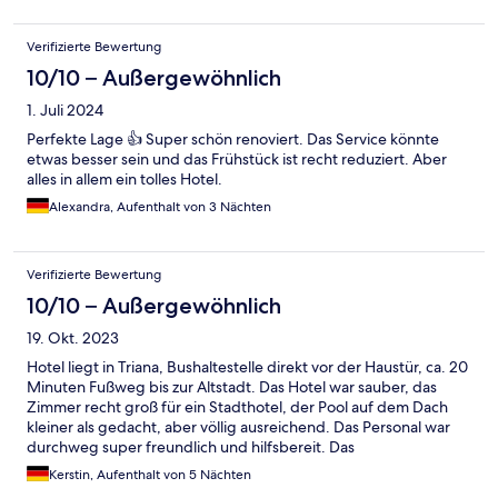
Verifizierte Bewertung
10/10 – Außergewöhnlich
1. Juli 2024
Perfekte Lage 👍 Super schön renoviert. Das Service könnte
etwas besser sein und das Frühstück ist recht reduziert. Aber
alles in allem ein tolles Hotel.
Alexandra, Aufenthalt von 3 Nächten
Verifizierte Bewertung
10/10 – Außergewöhnlich
19. Okt. 2023
Hotel liegt in Triana, Bushaltestelle direkt vor der Haustür, ca. 20
Minuten Fußweg bis zur Altstadt. Das Hotel war sauber, das
Zimmer recht groß für ein Stadthotel, der Pool auf dem Dach
kleiner als gedacht, aber völlig ausreichend. Das Personal war
durchweg super freundlich und hilfsbereit. Das
Frühstücksbuffet lässt keine Wünsche offen und war reichlich.
Kerstin, Aufenthalt von 5 Nächten
Alles in allem ein tolles Hotel.