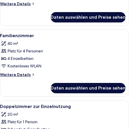
anzeigen
Weitere
Weitere Details
Details
für
Daten auswählen und Preise sehen
Junior-
Suite
(Executive)
Alle
Ein modernes Hotelzimmer mit einer S
5
Familienzimmer
Fotos
40 m²
für
Platz für 4 Personen
Familienzimmer
anzeigen
4 Einzelbetten
Kostenloses WLAN
Weitere
Weitere Details
Details
für
Daten auswählen und Preise sehen
Familienzimmer
Alle
Ein modernes Hotelzimmer mit einem g
4
Doppelzimmer zur Einzelnutzung
Fotos
20 m²
für
Platz für 1 Person
Doppelzimmer