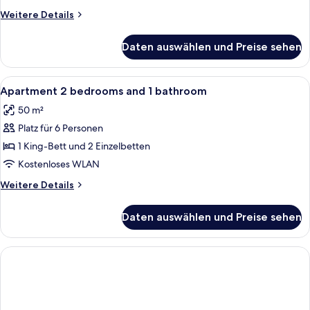
Weitere
Weitere Details
Details
für
Daten auswählen und Preise sehen
Standard-
Zweibettzimmer
Alle
Verdunkelungsvorhänge, schallisolier
8
Apartment 2 bedrooms and 1 bathroom
Fotos
50 m²
für
Platz für 6 Personen
Apartment
2
1 King-Bett und 2 Einzelbetten
bedrooms
Kostenloses WLAN
and
Weitere
Weitere Details
1
Details
bathroom
für
Daten auswählen und Preise sehen
Apartment
anzeigen
2
bedrooms
and
1
bathroom