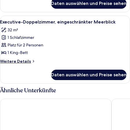
anzeigen
Daten auswählen und Preise sehen
Villa,
4 Schlafzimmer,
Meerblick
Alle
Ein ordentlich eingerichtetes Schlafz
5
(Emelisse)
Executive-Doppelzimmer, eingeschränkter Meerblick
Fotos
32 m²
für
1 Schlafzimmer
Executive-
Doppelzimmer,
Platz für 2 Personen
eingeschränkter
1 King-Bett
Meerblick
Weitere
Weitere Details
anzeigen
Details
für
Daten auswählen und Preise sehen
Executive-
Doppelzimmer,
eingeschränkter
Ähnliche Unterkünfte
Meerblick
Odyssey Boutique Hotel
White Ro