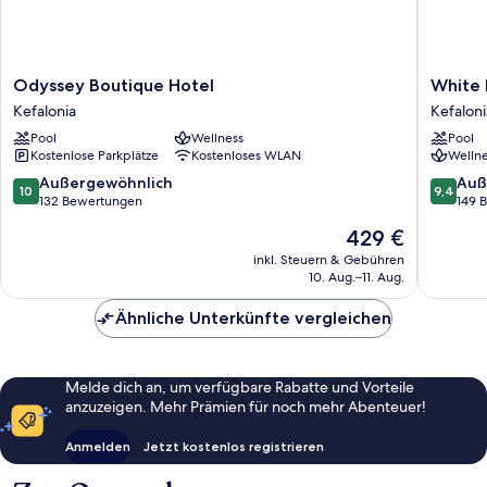
Odyssey
White
Odyssey Boutique Hotel
White 
Boutique
Rocks
Kefalonia
Kefaloni
Hotel
Hotel
Pool
Wellness
Pool
Kefalonia
Kefaloni
Kostenlose Parkplätze
Kostenloses WLAN
Wellne
Kefaloni
10.0
9.4
Außergewöhnlich
Auß
10
9,4
von
von
132 Bewertungen
149 
10,
10,
Der
429 €
Außergewöhnlich,
Außerge
Preis
132
149
inkl. Steuern & Gebühren
beträgt
10. Aug.–11. Aug.
Bewertungen
Bewert
429 €
Ähnliche Unterkünfte vergleichen
Melde dich an, um verfügbare Rabatte und Vorteile
anzuzeigen. Mehr Prämien für noch mehr Abenteuer!
Anmelden
Jetzt kostenlos registrieren