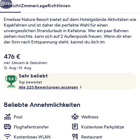
75+
Übersicht
Zimmer
Lage
Richtlinien
Emelisse Nature Resort bietet auf dem Hotelgelände Aktivitäten wie
Kajakfahren und ist daher die perfekte Wahl für einen
unvergesslichen Strandurlaub in Kefalonia. Wer ein paar Bahnen
ziehen möchte, kann sich auf 2 Außenpools freuen. Wenn dir eher
der Sinn nach Entspannung steht, kannst du dich im
Wellnessbereich mit Massagen, Aromatherapie und ayurvedischen
Anwendungen verwöhnen lassen. Votsalo, eins von 2 Restaurants,
Der
476 €
serviert mediterrane Küche und ist zum Mittagessen und
aktuelle
inkl. Steuern & Gebühren
Abendessen geöffnet. Als weitere Highlights bietet dieses Hotel im
Preis
12. Aug.–13. Aug.
luxuriösen Stil einen rund um die Uhr geöffneten Fitnessbereich,
Ansicht von oben
beträgt
Bewertungen
9,4
einen Fitnessbereich und 2 Poolbars. Andere Reisende lieben das
Sehr beliebt
476 €.
hilfsbereite Personal.
T
von
Top bewertet
o
Alle 223 Bewertungen anzeigen
10,
p
Sehr
beliebt
Beliebte Annehmlichkeiten
b
e
w
Pool
Wellness
e
r
Flughafentransfer
Kostenlose Parkplätze
t
Kostenloses WLAN
Restaurant
e