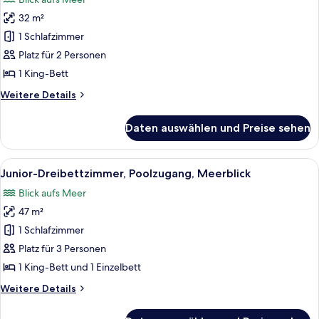
für
32 m²
Executive-
Doppelzimmer,
1 Schlafzimmer
Poolzugang,
Platz für 2 Personen
Meerblick
1 King-Bett
anzeigen
Weitere
Weitere Details
Details
für
Daten auswählen und Preise sehen
Executive-
Doppelzimmer,
Poolzugang,
Alle
Ein ordentlich eingerichtetes Schlafz
6
Meerblick
Junior-Dreibettzimmer, Poolzugang, Meerblick
Fotos
Blick aufs Meer
für
47 m²
Junior-
Dreibettzimmer,
1 Schlafzimmer
Poolzugang,
Platz für 3 Personen
Meerblick
1 King-Bett und 1 Einzelbett
anzeigen
Weitere
Weitere Details
Details
für