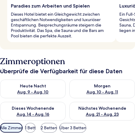
Paradies zum Arbeiten und Spielen
Luxuri
Dieses Hotel bietet ein Gleichgewicht zwischen
Ein Ful
geschäftlichen Notwendigkeiten und luxuriöser
Gesicht
Entspannung. Besprechungsräume steigern die
Sauna, 
Produktivität. Das Spa, die Sauna und die Bars am
liegen i
Pool bieten die perfekte Auszeit.
Zimmeroptionen
Überprüfe die Verfügbarkeit für diese Daten
Überprüfe die Verfügbarkeit für heute Nacht, Aug. 9 - Aug. 10
Überprüfe die Verfügbarkeit fü
Heute Nacht
Morgen
Aug. 9 - Aug. 10
Aug. 10 - Aug. 11
Überprüfe die Verfügbarkeit für dieses Wochenende, Aug. 14 -
Überprüfe die Verfügbarkeit f
Dieses Wochenende
Nächstes Wochenende
Aug. 14 - Aug. 16
Aug. 21 - Aug. 23
Verfügbare
Alle Zimmer
1 Bett
2 Betten
Über 3 Betten
Filter