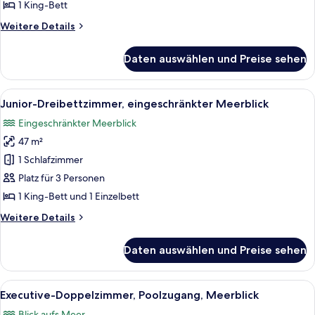
anzeigen
1 King-Bett
Weitere
Weitere Details
Details
für
Daten auswählen und Preise sehen
Executive-
Doppelzimmer,
Gartenblick
Alle
Ein ordentlich eingerichtetes Schlafz
6
Junior-Dreibettzimmer, eingeschränkter Meerblick
Fotos
Eingeschränkter Meerblick
für
47 m²
Junior-
Dreibettzimmer,
1 Schlafzimmer
eingeschränkter
Platz für 3 Personen
Meerblick
1 King-Bett und 1 Einzelbett
anzeigen
Weitere
Weitere Details
Details
für
Daten auswählen und Preise sehen
Junior-
Dreibettzimmer,
eingeschränkter
Alle
Ein ordentlich eingerichtetes Schlafz
4
Meerblick
Executive-Doppelzimmer, Poolzugang, Meerblick
Fotos
Blick aufs Meer