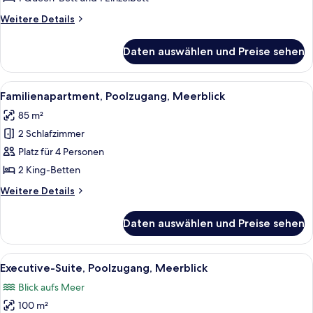
auf
Weitere
Weitere Details
den
Details
Innenhof
für
Daten auswählen und Preise sehen
Junior-
anzeigen
Dreibettzimmer,
Blick
Alle
Eine Person steht auf einem Balkon mi
9
auf
Familienapartment, Poolzugang, Meerblick
Fotos
den
85 m²
Innenhof
für
2 Schlafzimmer
Familienapartment,
Poolzugang,
Platz für 4 Personen
Meerblick
2 King-Betten
anzeigen
Weitere
Weitere Details
Details
für
Daten auswählen und Preise sehen
Familienapartment,
Poolzugang,
Meerblick
Alle
Ein ordentlich eingerichtetes Schlafz
7
Executive-Suite, Poolzugang, Meerblick
Fotos
Blick aufs Meer
für
100 m²
Executive-