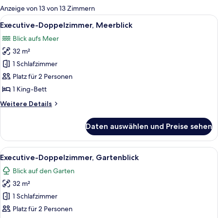
für
Anzeige von 13 von 13 Zimmern
Zimmer
Alle
Ein ordentlich eingerichtetes Schlafz
4
Executive-Doppelzimmer, Meerblick
Fotos
Blick aufs Meer
für
32 m²
Executive-
Doppelzimmer,
1 Schlafzimmer
Meerblick
Platz für 2 Personen
anzeigen
1 King-Bett
Weitere
Weitere Details
Details
für
Daten auswählen und Preise sehen
Executive-
Doppelzimmer,
Meerblick
Alle
Ein ordentlich eingerichtetes Schlafz
6
Executive-Doppelzimmer, Gartenblick
Fotos
Blick auf den Garten
für
32 m²
Executive-
Doppelzimmer,
1 Schlafzimmer
Gartenblick
Platz für 2 Personen