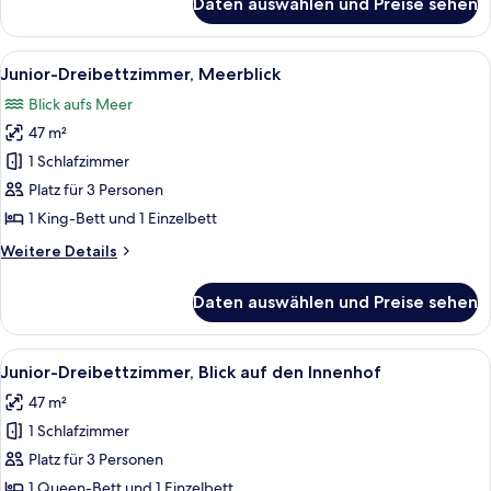
Daten auswählen und Preise sehen
Junior-
Dreibettzimmer,
Poolzugang,
Alle
Ein ordentlich eingerichtetes Schlafz
6
Meerblick
Junior-Dreibettzimmer, Meerblick
Fotos
Blick aufs Meer
für
47 m²
Junior-
Dreibettzimmer,
1 Schlafzimmer
Meerblick
Platz für 3 Personen
anzeigen
1 King-Bett und 1 Einzelbett
Weitere
Weitere Details
Details
für
Daten auswählen und Preise sehen
Junior-
Dreibettzimmer,
Meerblick
Alle
Ein ordentlich eingerichtetes Schlafz
7
Junior-Dreibettzimmer, Blick auf den Innenhof
Fotos
47 m²
für
1 Schlafzimmer
Junior-
Dreibettzimmer,
Platz für 3 Personen
Blick
1 Queen-Bett und 1 Einzelbett