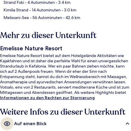
Strand Foki
- 4 Autominuten
- 3.4 km
Kimilia Strand
- 14 Autominuten
- 3.0 km
Melissani-See
- 56 Autominuten
- 42.6 km
Mehr zu dieser Unterkunft
Emelisse Nature Resort
Emelisse Nature Resort bietet auf dem Hotelgelände Aktivitäten wie
Kajakfahren und ist daher die perfekte Wahl für einen unvergesslichen
Strandurlaub in Kefalonia. Wer ein paar Bahnen ziehen möchte, kann
sich auf 2 Außenpools freuen. Wenn dir eher der Sinn nach
Entspannung steht, kannst du dich im Wellnessbereich mit Massagen,
Aromatherapie und ayurvedischen Anwendungen verwöhnen lassen.
Votsalo, eins von 2 Restaurants, serviert mediterrane Küche und ist zum
Mittagessen und Abendessen geöffnet. Als weitere Highlights bietet
dieses Hotel im luxuriösen Stil einen rund um die Uhr geöffneten
Informationen zu den Rechten zur Stornierung
Fitnessbereich, einen Fitnessbereich und 2 Poolbars. Andere Reisende
lieben das hilfsbereite Personal.
Weitere Infos zu dieser Unterkunft
Auf einen Blick