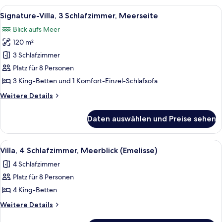
Levels,
Alle
Ein moderner Außenbereich mit Pool, 
8
Sea
Signature-Villa, 3 Schlafzimmer, Meerseite
Fotos
View,
Blick aufs Meer
Shared
für
Pool)
120 m²
Signature-
Villa,
3 Schlafzimmer
3 Schlafzimmer,
Platz für 8 Personen
Meerseite
3 King-Betten und 1 Komfort-Einzel-Schlafsofa
anzeigen
Weitere
Weitere Details
Details
für
Daten auswählen und Preise sehen
Signature-
Villa,
3 Schlafzimmer,
Alle
Ein moderner Außenbereich mit Pool, 
7
Meerseite
Villa, 4 Schlafzimmer, Meerblick (Emelisse)
Fotos
4 Schlafzimmer
für
Platz für 8 Personen
Villa,
4 Schlafzimmer,
4 King-Betten
Meerblick
Weitere
Weitere Details
(Emelisse)
Details
für