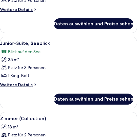
Platz für 3 Personen
für
Zimmer
Weitere
Weitere Details
Details
anzeigen
für
Daten auswählen und Preise sehen
Zimmer
Alle
Ein ruhiger Fluss mit einer Brücke,
5
Junior-Suite, Seeblick
Fotos
Blick auf den See
für
35 m²
Junior-
Suite,
Platz für 3 Personen
Seeblick
1 King-Bett
anzeigen
Weitere
Weitere Details
Details
für
Daten auswählen und Preise sehen
Junior-
Suite,
Seeblick
Alle
Ein Hotelzimmer mit einem großen Bett
5
Zimmer (Collection)
Fotos
18 m²
für
Platz für 2 Personen
Zimmer