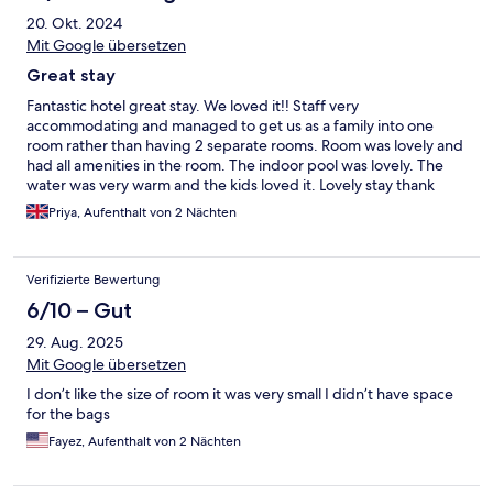
20. Okt. 2024
Mit Google übersetzen
Great stay
Fantastic hotel great stay. We loved it!! Staff very
accommodating and managed to get us as a family into one
room rather than having 2 separate rooms. Room was lovely and
had all amenities in the room. The indoor pool was lovely. The
water was very warm and the kids loved it. Lovely stay thank
you!
Priya, Aufenthalt von 2 Nächten
Verifizierte Bewertung
6/10 – Gut
29. Aug. 2025
Mit Google übersetzen
I don’t like the size of room it was very small I didn’t have space
for the bags
Fayez, Aufenthalt von 2 Nächten