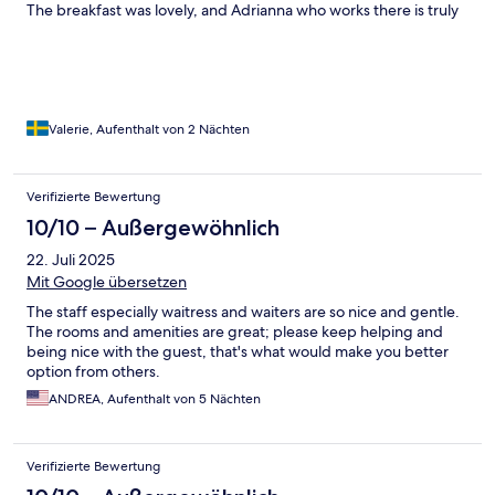
The breakfast was lovely, and Adrianna who works there is truly
one of the kindest people I’ve met – she made every morning
feel warm and welcoming. The restaurant also deserves special
mention, as the food was excellent and beautifully prepared.
Overall, a fantastic experience that I would highly recommend.
Valerie, Aufenthalt von 2 Nächten
Verifizierte Bewertung
10/10 – Außergewöhnlich
22. Juli 2025
Mit Google übersetzen
The staff especially waitress and waiters are so nice and gentle.
The rooms and amenities are great; please keep helping and
being nice with the guest, that's what would make you better
option from others.
ANDREA, Aufenthalt von 5 Nächten
Verifizierte Bewertung