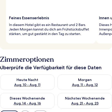
Feines Essenserlebnis
Innen 
In diesem Hotel gibt es ein Restaurant und 2 Bars.
Dieses 
Jeden Morgen kannst du dich am Frühstücksbuffet
Innenpo
stärken, um gut gestärkt in den Tag zu starten.
Außenpo
Zimmeroptionen
Überprüfe die Verfügbarkeit für diese Daten
Überprüfe die Verfügbarkeit für heute Nacht, Aug. 10 - Aug. 11
Überprüfe die Verfügbarkeit fü
Heute Nacht
Morgen
Aug. 10 - Aug. 11
Aug. 11 - Aug. 12
Überprüfe die Verfügbarkeit für dieses Wochenende, Aug. 14 -
Überprüfe die Verfügbarkeit f
Dieses Wochenende
Nächstes Wochenende
Aug. 14 - Aug. 16
Aug. 21 - Aug. 23