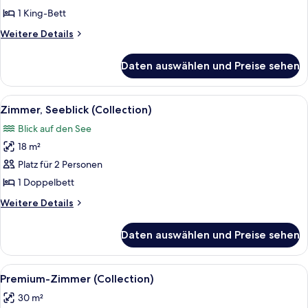
(Collection)
1 King-Bett
anzeigen
Weitere
Weitere Details
Details
für
Daten auswählen und Preise sehen
Zimmer
(Collection)
Alle
Ein Hotelzimmer mit einem großen Bett
2
Zimmer, Seeblick (Collection)
Fotos
Blick auf den See
für
18 m²
Zimmer,
Seeblick
Platz für 2 Personen
(Collection)
1 Doppelbett
anzeigen
Weitere
Weitere Details
Details
für
Daten auswählen und Preise sehen
Zimmer,
Seeblick
(Collection)
Alle
Ein Hotelzimmer mit einem großen Bet
1
Premium-Zimmer (Collection)
Fotos
30 m²
für