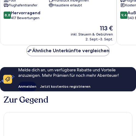
Pool
Frühstück inbegriffen
Flugha
Tirana
Flughafentransfer
Haustiere erlaubt
Kosten
Tirana
8.8
9.4
Hervorragend
Auß
8,8
9,4
von
von
417 Bewertungen
343 
10,
10,
Der
113 €
Hervorragend,
Außerge
Preis
417
343
inkl. Steuern & Gebühren
beträgt
2. Sept.–3. Sept.
Bewertungen
Bewert
113 €
Ähnliche Unterkünfte vergleichen
Melde dich an, um verfügbare Rabatte und Vorteile
anzuzeigen. Mehr Prämien für noch mehr Abenteuer!
Anmelden
Jetzt kostenlos registrieren
Zur Gegend