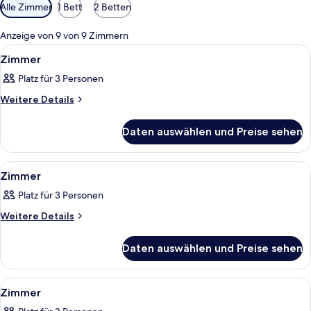
Verfügbare
Alle Zimmer
1 Bett
2 Betten
Filter
für
Anzeige von 9 von 9 Zimmern
Zimmer
Alle
Ein Hotelzimmer mit Bett, Schreibtisc
15
Zimmer
Fotos
Platz für 3 Personen
für
Zimmer
Weitere
Weitere Details
Details
anzeigen
für
Daten auswählen und Preise sehen
Zimmer
Alle
Ein Hotelzimmer mit einem großen Bett
9
Zimmer
Fotos
Platz für 3 Personen
für
Zimmer
Weitere
Weitere Details
Details
anzeigen
für
Daten auswählen und Preise sehen
Zimmer
Alle
Ein Hotelzimmer mit Bett, Schreibtisc
5
Zimmer
Fotos