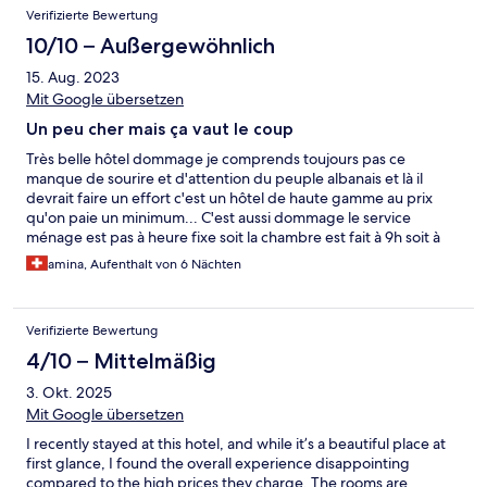
Verifizierte Bewertung
10/10 – Außergewöhnlich
15. Aug. 2023
Mit Google übersetzen
Un peu cher mais ça vaut le coup
Très belle hôtel dommage je comprends toujours pas ce
manque de sourire et d'attention du peuple albanais et là il
devrait faire un effort c'est un hôtel de haute gamme au prix
qu'on paie un minimum... C'est aussi dommage le service
ménage est pas à heure fixe soit la chambre est fait à 9h soit à
17h30 à revoir un peu l'organisation. Mais l'infrastructure
amina, Aufenthalt von 6 Nächten
hôtelière est top .
Verifizierte Bewertung
4/10 – Mittelmäßig
3. Okt. 2025
Mit Google übersetzen
I recently stayed at this hotel, and while it’s a beautiful place at
first glance, I found the overall experience disappointing
compared to the high prices they charge. The rooms are