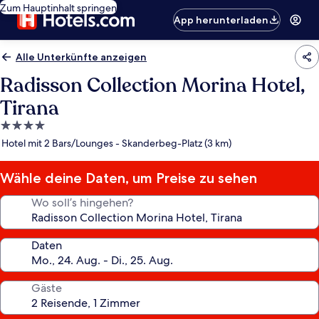
Zum Hauptinhalt springen
App herunterladen
Alle Unterkünfte anzeigen
Radisson Collection Morina Hotel,
Tirana
4.0-
Sterne-
Hotel mit 2 Bars/Lounges - Skanderbeg-Platz (3 km)
Unterkunft
Wähle deine Daten, um Preise zu sehen
Wo soll’s hingehen?
Daten
Gäste