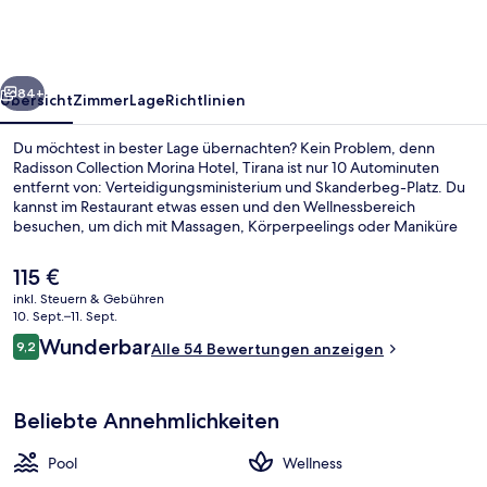
Hotel,
Tirana
rück
Weiter
84+
Übersicht
Zimmer
Lage
Richtlinien
Du möchtest in bester Lage übernachten? Kein Problem, denn
Radisson Collection Morina Hotel, Tirana ist nur 10 Autominuten
entfernt von: Verteidigungsministerium und Skanderbeg-Platz. Du
kannst im Restaurant etwas essen und den Wellnessbereich
besuchen, um dich mit Massagen, Körperpeelings oder Maniküre
und Pediküre verwöhnen zu lassen. Weitere Highlights sind 2
Bars/Lounges, ein Innenpool und Fitnessmöglichkeiten.
Der
115 €
aktuelle
inkl. Steuern & Gebühren
Preis
10. Sept.–11. Sept.
Lobby
beträgt
Bewertungen
Wunderbar
9,2
Alle 54 Bewertungen anzeigen
115 €.
9,2 von 10.
Beliebte Annehmlichkeiten
Pool
Wellness