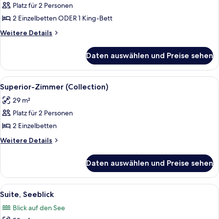
Platz für 2 Personen
Premium-
Zimmer
2 Einzelbetten ODER 1 King-Bett
(Collection)
Weitere
Weitere Details
anzeigen
Details
für
Daten auswählen und Preise sehen
Premium-
Zimmer
(Collection)
Alle
Ein Hotelzimmer mit zwei Betten, ein
1
Superior-Zimmer (Collection)
Fotos
29 m²
für
Platz für 2 Personen
Superior-
Zimmer
2 Einzelbetten
(Collection)
Weitere
Weitere Details
anzeigen
Details
für
Daten auswählen und Preise sehen
Superior-
Zimmer
(Collection)
Alle
Ein Hotelzimmer mit einem großen Bett
3
Suite, Seeblick
Fotos
Blick auf den See
für