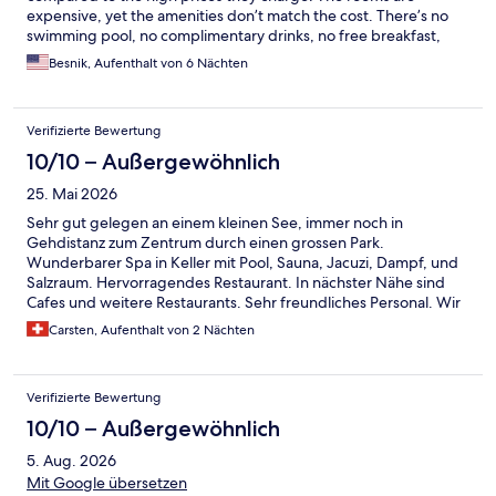
expensive, yet the amenities don’t match the cost. There’s no
swimming pool, no complimentary drinks, no free breakfast,
and the parking is very limited. On top of that, the bar prices are
Besnik, Aufenthalt von 6 Nächten
outrageously expensive. Service was just average, not at all the
kind of upscale experience you’d expect for what you’re paying.
For the price point, I expected much more in terms of hospitality
Verifizierte Bewertung
and offerings. Unfortunately, it feels like a rip-off rather than a
luxury stay.
10/10 – Außergewöhnlich
25. Mai 2026
Sehr gut gelegen an einem kleinen See, immer noch in
Gehdistanz zum Zentrum durch einen grossen Park.
Wunderbarer Spa in Keller mit Pool, Sauna, Jacuzi, Dampf, und
Salzraum. Hervorragendes Restaurant. In nächster Nähe sind
Cafes und weitere Restaurants. Sehr freundliches Personal. Wir
waren dort während einer Behandlung und haben es sehr
Carsten, Aufenthalt von 2 Nächten
geschätzt.
Verifizierte Bewertung
10/10 – Außergewöhnlich
5. Aug. 2026
Mit Google übersetzen