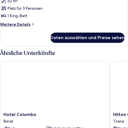
52 m²
Suite,
Seeblick
Platz für 3 Personen
anzeigen
1 King-Bett
Weitere
Weitere Details
Details
für
Daten auswählen und Preise sehen
Suite,
Seeblick
Ähnliche Unterkünfte
Hotel Colombo
Hilton G
Hotel
Hilton
Hotel Colombo
Hilton
Colombo
Garden
Berat
Tirana
Berat
Inn