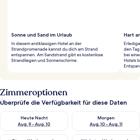
Sonne und Sand im Urlaub
Hart ar
In diesem erstklassigen Hotel an der
Erledig
Strandpromenade kannst du dich am Strand
den Tag
entspannen. Am Sandstrand gibt es kostenlose
bei eine
Strandliegen und Sonnenschirme.
Hotels b
Entspan
Zimmeroptionen
Überprüfe die Verfügbarkeit für diese Daten
Überprüfe die Verfügbarkeit für heute Nacht, Aug. 9 - Aug. 10
Überprüfe die Verfügbarkeit fü
Heute Nacht
Morgen
Aug. 9 - Aug. 10
Aug. 10 - Aug. 11
Überprüfe die Verfügbarkeit für dieses Wochenende, Aug. 14 -
Überprüfe die Verfügbarkeit f