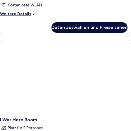
here)
Kostenloses WLAN
anzeigen
Weitere
Weitere Details
Details
für
Daten auswählen und Preise sehen
Zweibettzimmer
(I
was
here)
I Was Here Room
Platz für 2 Personen