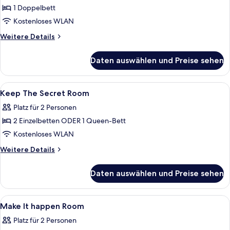
1 Doppelbett
Kostenloses WLAN
Weitere
Weitere Details
Details
für
Daten auswählen und Preise sehen
I
Was
Here
Alle
Hochwertige Bettwaren, Minibar, Zimm
11
Room
Keep The Secret Room
Fotos
Platz für 2 Personen
für
2 Einzelbetten ODER 1 Queen-Bett
Keep
The
Kostenloses WLAN
Secret
Weitere
Weitere Details
Room
Details
für
anzeigen
Daten auswählen und Preise sehen
Keep
The
Secret
Alle
Hochwertige Bettwaren, Minibar, Zimm
9
Room
Make It happen Room
Fotos
Platz für 2 Personen
für