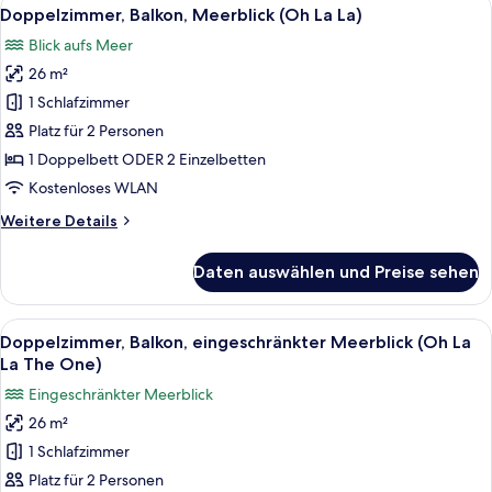
Alle
10
Meerblick
Doppelzimmer, Balkon, Meerblick (Oh La La)
Fotos
(Oh
Blick aufs Meer
La
für
La)
26 m²
Doppelzimmer,
Balkon,
1 Schlafzimmer
Meerblick
Platz für 2 Personen
(Oh
1 Doppelbett ODER 2 Einzelbetten
La
Kostenloses WLAN
La)
Weitere
Weitere Details
anzeigen
Details
für
Daten auswählen und Preise sehen
Doppelzimmer,
Balkon,
Meerblick
Alle
Ein modernes Hotelzimmer mit einem 
11
(Oh
Doppelzimmer, Balkon, eingeschränkter Meerblick (Oh La
Fotos
La
La The One)
La)
für
Eingeschränkter Meerblick
Doppelzimmer,
26 m²
Balkon,
1 Schlafzimmer
eingeschränkter
Meerblick
Platz für 2 Personen