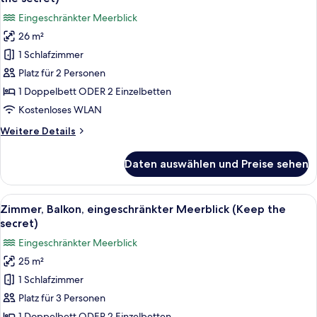
für
Eingeschränkter Meerblick
Doppelzimmer,
26 m²
Balkon,
1 Schlafzimmer
eingeschränkter
Meerblick
Platz für 2 Personen
(Keep
1 Doppelbett ODER 2 Einzelbetten
the
Kostenloses WLAN
secret)
Weitere
Weitere Details
anzeigen
Details
für
Daten auswählen und Preise sehen
Doppelzimmer,
Balkon,
eingeschränkter
Alle
Ein modernes Hotelzimmer mit einem g
8
Meerblick
Zimmer, Balkon, eingeschränkter Meerblick (Keep the
Fotos
(Keep
secret)
the
für
Eingeschränkter Meerblick
secret)
Zimmer,
25 m²
Balkon,
1 Schlafzimmer
eingeschränkter
Meerblick
Platz für 3 Personen
(Keep
1 Doppelbett ODER 2 Einzelbetten