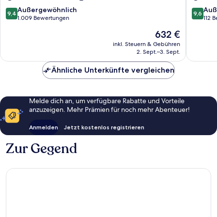
von
Marbella
9.4
9.6
Außergewöhnlich
Auß
9,4
9,6
von
von
1.009 Bewertungen
112 
10,
10,
Der
632 €
Außergewöhnlich,
Außerge
Preis
1.009
112
inkl. Steuern & Gebühren
beträgt
2. Sept.–3. Sept.
Bewertungen
Bewert
632 €
Ähnliche Unterkünfte vergleichen
Melde dich an, um verfügbare Rabatte und Vorteile
anzuzeigen. Mehr Prämien für noch mehr Abenteuer!
Anmelden
Jetzt kostenlos registrieren
Zur Gegend