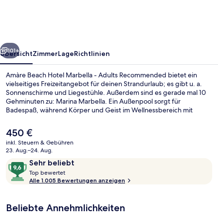
Marbella
-
Adults
rück
Weiter
Recommended
101+
Übersicht
Zimmer
Lage
Richtlinien
Amàre Beach Hotel Marbella - Adults Recommended bietet ein
vielseitiges Freizeitangebot für deinen Strandurlaub; es gibt u. a.
Sonnenschirme und Liegestühle. Außerdem sind es gerade mal 10
Gehminuten zu: Marina Marbella. Ein Außenpool sorgt für
Badespaß, während Körper und Geist im Wellnessbereich mit
Massagen, Gesichtsbehandlungen und Hydrotherapie verwöhnt
werden. Mare Nostrum ist auf internationale Küche spezialisiert und
Der
450 €
eines von insgesamt 3 Restaurants und 2 Bars/Lounges. Eine
aktuelle
inkl. Steuern & Gebühren
Poolbar, Fitnessmöglichkeiten und ein Whirlpool sind weitere
Preis
23. Aug.–24. Aug.
Highlights. Andere Reisende lieben das hilfsbereite Personal und
Blick auf die Umgebung
beträgt
Bewertungen
9,6
das Frühstück.
Sehr beliebt
450 €.
T
von
Top bewertet
o
Alle 1.005 Bewertungen anzeigen
10,
p
Sehr
beliebt
Beliebte Annehmlichkeiten
b
e