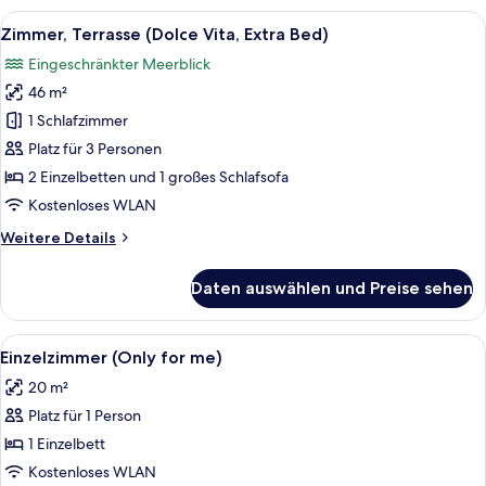
(Dolce
Alle
Ein modernes Hotelzimmer mit zwei gr
11
Vita)
Zimmer, Terrasse (Dolce Vita, Extra Bed)
Fotos
Eingeschränkter Meerblick
für
46 m²
Zimmer,
Terrasse
1 Schlafzimmer
(Dolce
Platz für 3 Personen
Vita,
2 Einzelbetten und 1 großes Schlafsofa
Extra
Kostenloses WLAN
Bed)
Weitere
Weitere Details
anzeigen
Details
für
Daten auswählen und Preise sehen
Zimmer,
Terrasse
(Dolce
Alle
Ein modernes Hotelzimmer mit einem g
8
Vita,
Einzelzimmer (Only for me)
Fotos
Extra
20 m²
Bed)
für
Platz für 1 Person
Einzelzimmer
(Only
1 Einzelbett
for
Kostenloses WLAN