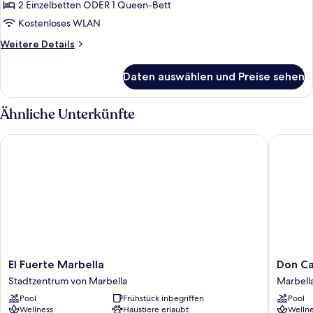
2 Einzelbetten ODER 1 Queen-Bett
Make
It
Kostenloses WLAN
happen
Weitere
Weitere Details
Room
Details
für
anzeigen
Daten auswählen und Preise sehen
Make
It
happen
Ähnliche Unterkünfte
Room
El Fuerte Marbella
Don Carl
El
Don
El Fuerte Marbella
Don Ca
Fuerte
Carlos
Stadtzentrum von Marbella
Marbell
Marbella
Marbell
Pool
Frühstück inbegriffen
Pool
Stadtzentrum
Marbell
Wellness
Haustiere erlaubt
Wellne