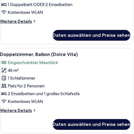
(Oh
1 Doppelbett ODER 2 Einzelbetten
La
Kostenloses WLAN
La
Weitere
Weitere Details
The
Details
One)
für
Daten auswählen und Preise sehen
Doppelzimmer,
anzeigen
Balkon,
eingeschränkter
Alle
Ein modernes Hotelzimmer mit einem gr
9
Meerblick
Doppelzimmer, Balkon (Dolce Vita)
Fotos
(Oh
Eingeschränkter Meerblick
La
für
La
46 m²
Doppelzimmer,
The
Balkon
1 Schlafzimmer
One)
(Dolce
Platz für 2 Personen
Vita)
2 Einzelbetten und 1 großes Schlafsofa
anzeigen
Kostenloses WLAN
Weitere
Weitere Details
Details
für
Daten auswählen und Preise sehen
Doppelzimmer,
Balkon