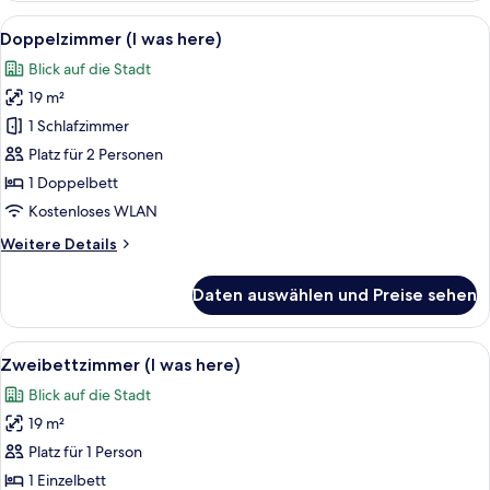
eingeschränkter
Alle
Ein Schlafzimmer mit einem großen Bet
6
Meerblick
Doppelzimmer (I was here)
Fotos
(Make
Blick auf die Stadt
it
für
Happen,
19 m²
Doppelzimmer
Extra
(I
1 Schlafzimmer
bed)
was
Platz für 2 Personen
here)
1 Doppelbett
anzeigen
Kostenloses WLAN
Weitere
Weitere Details
Details
für
Daten auswählen und Preise sehen
Doppelzimmer
(I
was
Alle
Ein Schlafzimmer mit einem großen Bet
6
here)
Zweibettzimmer (I was here)
Fotos
Blick auf die Stadt
für
19 m²
Zweibettzimmer
(I
Platz für 1 Person
was
1 Einzelbett