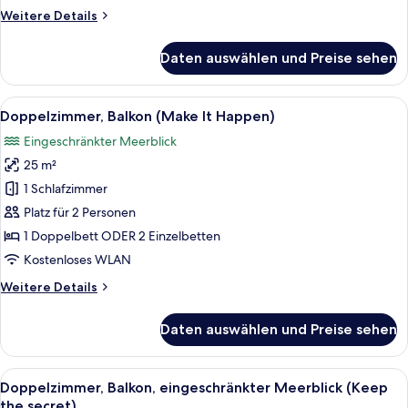
me)
Weitere
Weitere Details
anzeigen
Details
für
Daten auswählen und Preise sehen
Einzelzimmer
(Only
for
Alle
Ein modernes Hotelzimmer mit einem g
6
me)
Doppelzimmer, Balkon (Make It Happen)
Fotos
Eingeschränkter Meerblick
für
25 m²
Doppelzimmer,
Balkon
1 Schlafzimmer
(Make
Platz für 2 Personen
It
1 Doppelbett ODER 2 Einzelbetten
Happen)
Kostenloses WLAN
anzeigen
Weitere
Weitere Details
Details
für
Daten auswählen und Preise sehen
Doppelzimmer,
Balkon
(Make
Alle
Ein modernes Hotelzimmer mit einem g
7
It
Doppelzimmer, Balkon, eingeschränkter Meerblick (Keep
Fotos
Happen)
the secret)