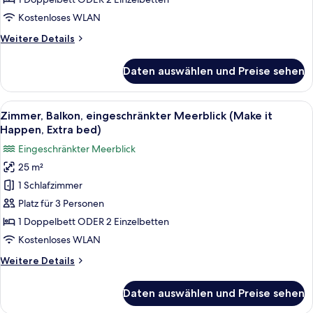
the
Kostenloses WLAN
secret)
Weitere
Weitere Details
anzeigen
Details
für
Daten auswählen und Preise sehen
Zimmer,
Balkon,
eingeschränkter
Alle
Ein modernes Hotelzimmer mit einem gr
6
Meerblick
Zimmer, Balkon, eingeschränkter Meerblick (Make it
Fotos
(Keep
Happen, Extra bed)
the
für
Eingeschränkter Meerblick
secret)
Zimmer,
25 m²
Balkon,
1 Schlafzimmer
eingeschränkter
Meerblick
Platz für 3 Personen
(Make
1 Doppelbett ODER 2 Einzelbetten
it
Kostenloses WLAN
Happen,
Weitere
Weitere Details
Extra
Details
bed)
für
Daten auswählen und Preise sehen
Zimmer,
anzeigen
Balkon,