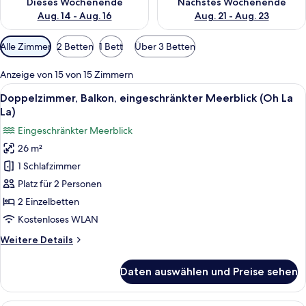
Dieses Wochenende
Nächstes Wochenende
Aug. 14 - Aug. 16
Aug. 21 - Aug. 23
Verfügbare
Alle Zimmer
2 Betten
1 Bett
Über 3 Betten
Filter
für
Anzeige von 15 von 15 Zimmern
Zimmer
Alle
Ein modernes Hotelzimmer mit einem g
9
Doppelzimmer, Balkon, eingeschränkter Meerblick (Oh La
Fotos
La)
für
Eingeschränkter Meerblick
Doppelzimmer,
26 m²
Balkon,
1 Schlafzimmer
eingeschränkter
Meerblick
Platz für 2 Personen
(Oh
2 Einzelbetten
La
Kostenloses WLAN
La)
Weitere
Weitere Details
anzeigen
Details
für
Daten auswählen und Preise sehen
Doppelzimmer,
Balkon,
eingeschränkter
Ein modernes Hotelzimmer mit einem gr