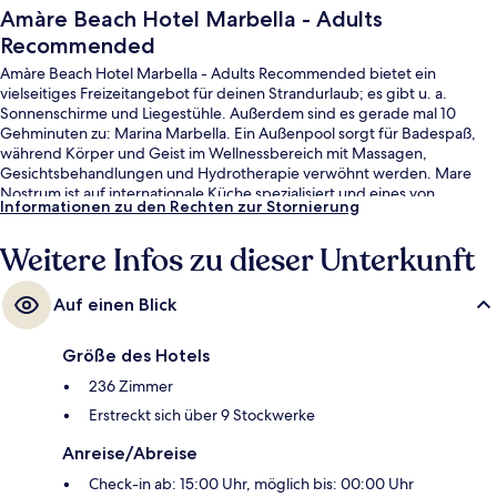
Amàre Beach Hotel Marbella - Adults
Recommended
Amàre Beach Hotel Marbella - Adults Recommended bietet ein
vielseitiges Freizeitangebot für deinen Strandurlaub; es gibt u. a.
Sonnenschirme und Liegestühle. Außerdem sind es gerade mal 10
Gehminuten zu: Marina Marbella. Ein Außenpool sorgt für Badespaß,
während Körper und Geist im Wellnessbereich mit Massagen,
Gesichtsbehandlungen und Hydrotherapie verwöhnt werden. Mare
Nostrum ist auf internationale Küche spezialisiert und eines von
Informationen zu den Rechten zur Stornierung
insgesamt 3 Restaurants und 2 Bars/Lounges. Eine Poolbar,
Fitnessmöglichkeiten und ein Whirlpool sind weitere Highlights. Andere
Weitere Infos zu dieser Unterkunft
Reisende lieben das hilfsbereite Personal und das Frühstück.
Auf einen Blick
Größe des Hotels
236 Zimmer
Erstreckt sich über 9 Stockwerke
Anreise/Abreise
Check-in ab: 15:00 Uhr, möglich bis: 00:00 Uhr