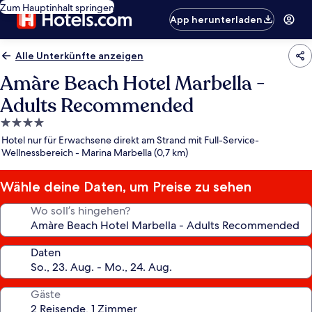
Zum Hauptinhalt springen
App herunterladen
Alle Unterkünfte anzeigen
Amàre Beach Hotel Marbella -
Adults Recommended
4.0-
Sterne-
Hotel nur für Erwachsene direkt am Strand mit Full-Service-
Unterkunft
Wellnessbereich - Marina Marbella (0,7 km)
Wähle deine Daten, um Preise zu sehen
Wo soll’s hingehen?
Daten
Gäste