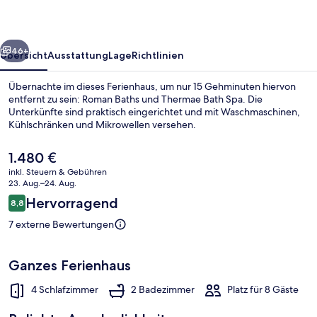
rück
Weiter
46+
Übersicht
Ausstattung
Lage
Richtlinien
Übernachte im dieses Ferienhaus, um nur 15 Gehminuten hiervon
entfernt zu sein: Roman Baths und Thermae Bath Spa. Die
Unterkünfte sind praktisch eingerichtet und mit Waschmaschinen,
Kühlschränken und Mikrowellen versehen.
Der
1.480 €
aktuelle
inkl. Steuern & Gebühren
Preis
23. Aug.–24. Aug.
beträgt
Bewertungen
Hervorragend
8,8
Ferienhaus | Innenbereich
1.480 €.
8,8 von 10.
7 externe Bewertungen
Ganzes Ferienhaus
4 Schlafzimmer
2 Badezimmer
Platz für 8 Gäste