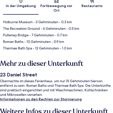
Karte
In der Umgebung
Fortbewegung vor
Restaurants
Ort
Holburne Museum
- 3 Gehminuten
- 0.3 km
The Recreation Ground
- 6 Gehminuten
- 0.5 km
Pulteney Bridge
- 7 Gehminuten
- 0.7 km
Roman Baths
- 10 Gehminuten
- 0.9 km
Thermae Bath Spa
- 12 Gehminuten
- 1.0 km
Mehr zu dieser Unterkunft
23 Daniel Street
Übernachte im dieses Ferienhaus, um nur 15 Gehminuten hiervon
entfernt zu sein: Roman Baths und Thermae Bath Spa. Die Unterkünfte
sind praktisch eingerichtet und mit Waschmaschinen, Kühlschränken
und Mikrowellen versehen.
Informationen zu den Rechten zur Stornierung
Weitere Infos zu dieser Unterkunft