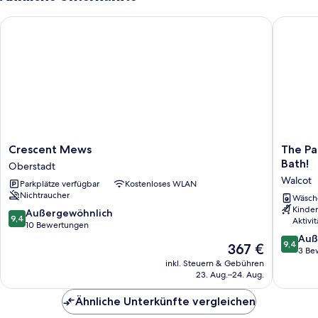
Crescent Mews
The Para
Crescent
The
Crescent Mews
The Pa
Mews
Paragon
Bath!
Oberstadt
Oberstadt
Penthou
Walcot
Parkplätze verfügbar
Kostenloses WLAN
-
Nichtraucher
Stunnin
Wäsch
Kinder
Views
9.4
Außergewöhnlich
9,4
Aktivi
over
von
10 Bewertungen
Bath!
10,
9.4
Auß
9,4
Der
367 €
Walcot
Außergewöhnlich,
von
3 Be
Preis
10
10,
inkl. Steuern & Gebühren
beträgt
23. Aug.–24. Aug.
Bewertungen
Außerge
367 €
3
Ähnliche Unterkünfte vergleichen
Bewert