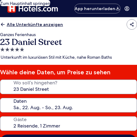
Zum Hauptinhalt springen
App herunterladen
Alle Unterkünfte anzeigen
Ganzes Ferienhaus
23 Daniel Street
5.0-
Sterne-
Unterkunft im luxuriösen Stil mit Küche, nahe Roman Baths
Unterkunft
Wähle deine Daten, um Preise zu sehen
Wo soll’s hingehen?
Daten
Gäste