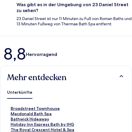
Was gibt es in der Umgebung von 23 Daniel Street
zu sehen?
23 Daniel Street ist nur 11 Minuten zu Fuß von Roman Baths und
13 Minuten Fußweg von Thermae Bath Spa entfernt.
Bewertungen
8,8
Hervorragend
Mehr entdecken
Unterkünfte
L
Broadstreet Townhouse
i
L
Macdonald Bath Spa
n
i
L
Bathwick Hideaway
k
n
i
L
Holiday Inn Express Bath by IHG
,
k
n
i
L
The Royal Crescent Hotel & Spa