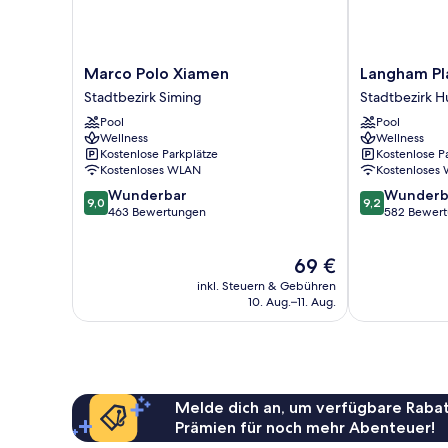
Marco
Langham
Marco Polo Xiamen
Langham Pl
Polo
Place
Stadtbezirk Siming
Stadtbezirk Hu
Xiamen
Xiamen
Pool
Pool
Stadtbezirk
Stadtbezirk
Wellness
Wellness
Siming
Huli
Kostenlose Parkplätze
Kostenlose P
Kostenloses WLAN
Kostenloses
9.0
9.2
Wunderbar
Wunderb
9,0
9,2
von
von
463 Bewertungen
582 Bewer
10,
10,
Wunderbar,
Wunderbar,
Der
69 €
463
582
Preis
Bewertungen
Bewertungen
inkl. Steuern & Gebühren
beträgt
10. Aug.–11. Aug.
69 €
Melde dich an, um verfügbare Rabat
Prämien für noch mehr Abenteuer!