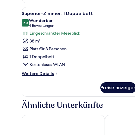
Queen
Room
Alle
Ein Hotelzimmer mit einem groß
7
Superior-Zimmer, 1 Doppelbett
Fotos
Wunderbar
für
9,0
9,0 von 10
(4
4 Bewertungen
Superior-
Bewertungen)
Eingeschränkter Meerblick
Zimmer,
38 m²
1
Platz für 3 Personen
Doppelbett
1 Doppelbett
anzeigen
Kostenloses WLAN
Weitere
Weitere Details
Details
für
Preise anzeige
Superior-
Zimmer,
1
Ähnliche Unterkünfte
Doppelbett
Marco Polo Xiamen
Langham Plac