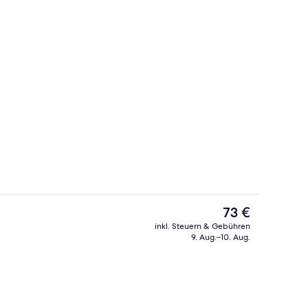
io
Classic-Suite, 1 King-Bett | Ausblick 
Der
73 €
aktuelle
inkl. Steuern & Gebühren
Preis
9. Aug.–10. Aug.
Sonnenschirme, Liegestühle
Restaurant
beträgt
73 €.