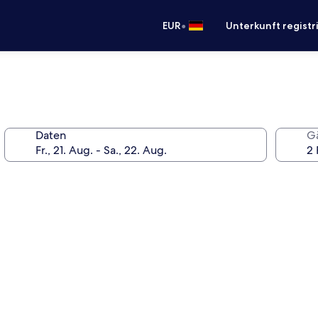
•
EUR
Unterkunft registr
Daten
G