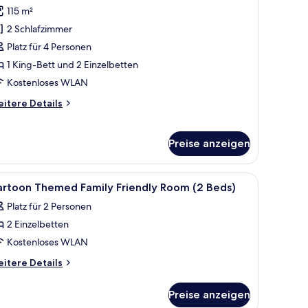
otos
115 m²
ür
2 Schlafzimmer
ite,
 Schlafzimmer
Platz für 4 Personen
nzeigen
1 King-Bett und 2 Einzelbetten
Kostenloses WLAN
itere
itere Details
tails
r
ite,
Preise anzeigen
Schlafzimmer
ersafe, Schreibtisch
le
Hochwertige Bettwaren, Minibar, Zimmersafe,
6
artoon Themed Family Friendly Room (2 Beds)
otos
Platz für 2 Personen
ür
2 Einzelbetten
artoon
hemed
Kostenloses WLAN
amily
itere
itere Details
riendly
tails
r
oom
Preise anzeigen
rtoon
2