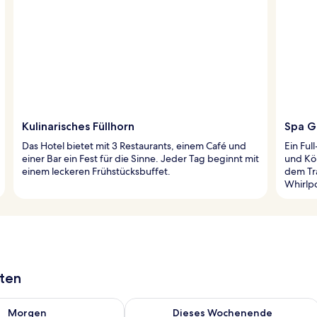
Kulinarisches Füllhorn
Spa G
Das Hotel bietet mit 3 Restaurants, einem Café und
Ein Ful
einer Bar ein Fest für die Sinne. Jeder Tag beginnt mit
und Kö
einem leckeren Frühstücksbuffet.
dem Tra
Whirlp
aten
 - Aug. 7.
 Verfügbarkeit für morgen, Aug. 7 - Aug. 8.
Überprüfe die Verfügbarkeit für dies
Morgen
Dieses Wochenende