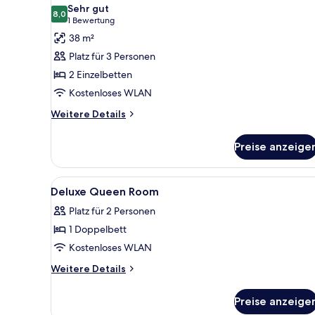
Fotos
Sehr gut
für
8,0
8,0 von 10
(1
1 Bewertung
Superior-
Bewertung)
38 m²
Zimmer,
Platz für 3 Personen
2 Einzelbetten
2 Einzelbetten
anzeigen
Kostenloses WLAN
Weitere
Weitere Details
Details
für
Preise anzeige
Superior-
Zimmer,
2 Einzelbetten
Alle
Hochwertige Bettwaren, Miniba
6
Deluxe Queen Room
Fotos
Platz für 2 Personen
für
1 Doppelbett
Deluxe
Queen
Kostenloses WLAN
Room
Weitere
Weitere Details
anzeigen
Details
für
Preise anzeige
Deluxe