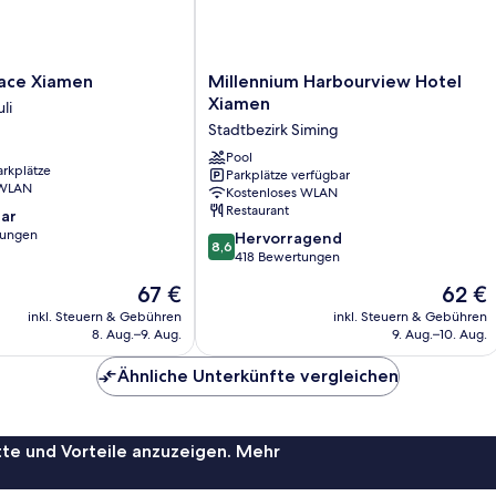
Millennium
ace Xiamen
Millennium Harbourview Hotel
Harbourview
Xiamen
li
Hotel
Stadtbezirk Siming
Xiamen
Stadtbezirk
Pool
arkplätze
Parkplätze verfügbar
Siming
 WLAN
Kostenloses WLAN
Restaurant
ar
tungen
8.6
Hervorragend
8,6
von
418 Bewertungen
10,
Der
Der
67 €
62 €
Hervorragend,
Preis
Preis
418
inkl. Steuern & Gebühren
inkl. Steuern & Gebühren
beträgt
beträgt
8. Aug.–9. Aug.
9. Aug.–10. Aug.
Bewertungen
67 €
62 €
Ähnliche Unterkünfte vergleichen
te und Vorteile anzuzeigen. Mehr