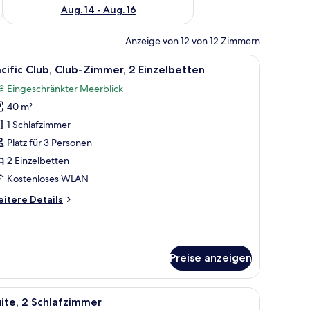
Aug. 14 - Aug. 16
Anzeige von 12 von 12 Zimmern
ft.
em Schreibtisch mit Lampe, einem Sessel und einem großen Fenster mit Vorh
le
Ein Hotelzimmer mit zwei Betten, einem Schre
5
cific Club, Club-Zimmer, 2 Einzelbetten
otos
Eingeschränkter Meerblick
ür
40 m²
cific
lub,
1 Schlafzimmer
lub-
Platz für 3 Personen
immer,
2 Einzelbetten
 Einzelbetten
Kostenloses WLAN
nzeigen
itere
itere Details
tails
r
cific
ub,
Preise anzeigen
ub-
mmer,
Einzelbetten
großen Bett, einem Nachttisch und einem an der Wand befestigten Fernsehe
le
Ein modernes Hotelzimmer mit einem großen B
6
ite, 2 Schlafzimmer