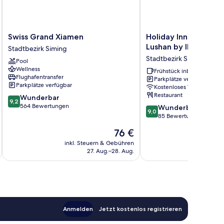
Swiss
Holiday
Swiss Grand Xiamen
Holiday Inn Express
Grand
Inn
Lushan by IHG
Stadtbezirk Siming
Xiamen
Express
Stadtbezirk Siming
Pool
Stadtbezirk
Xiamen
Wellness
Siming
Lushan
Frühstück inbegriffen
Flughafentransfer
Parkplätze verfügbar
by
Parkplätze verfügbar
Kostenloses WLAN
IHG
Restaurant
9.2
Wunderbar
Stadtbezirk
9,2
von
564 Bewertungen
9.0
Siming
Wunderbar
9,0
10,
von
85 Bewertungen
Wunderbar,
10,
Der
76 €
564
Wunderbar,
Preis
Bewertungen
85
inkl. Steuern & Gebühren
inkl. S
beträgt
27. Aug.–28. Aug.
Bewertungen
76 €
Anmelden
Jetzt kostenlos registrieren