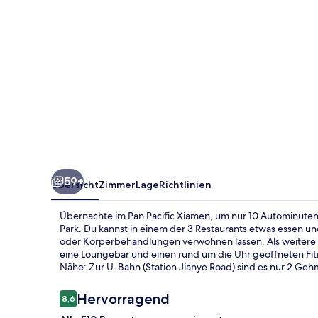
59+
Übersicht
Zimmer
Lage
Richtlinien
Übernachte im Pan Pacific Xiamen, um nur 10 Autominuten
Park. Du kannst in einem der 3 Restaurants etwas essen 
oder Körperbehandlungen verwöhnen lassen. Als weitere Hi
eine Loungebar und einen rund um die Uhr geöffneten Fitne
Nähe: Zur U-Bahn (Station Jianye Road) sind es nur 2 Geh
Bewertungen
Hervorragend
8,6
8,6 von 10.