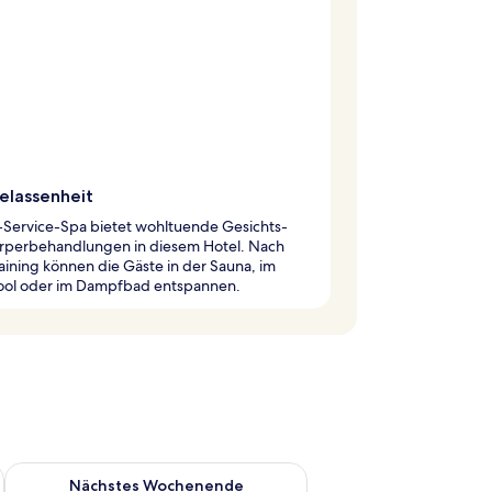
elassenheit
l-Service-Spa bietet wohltuende Gesichts-
rperbehandlungen in diesem Hotel. Nach
ining können die Gäste in der Sauna, im
ool oder im Dampfbad entspannen.
es Wochenende, Aug. 7 - Aug. 9.
Überprüfe die Verfügbarkeit für nächstes Wochenende, Aug. 1
Nächstes Wochenende