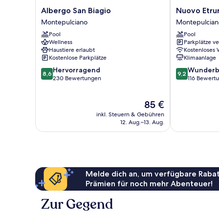
Albergo
Nuovo
Albergo San Biagio
Nuovo Etrur
San
Etruria
Montepulciano
Montepulcian
Biagio
Resort
Pool
Pool
Montepulciano
Montepulcian
Wellness
Parkplätze v
Haustiere erlaubt
Kostenloses
Kostenlose Parkplätze
Klimaanlage
8.6
9.2
Hervorragend
Wunderb
8,6
9,2
von
von
230 Bewertungen
116 Bewert
10,
10,
Hervorragend,
Wunderbar,
Der
85 €
230
116
Preis
Bewertungen
Bewertungen
inkl. Steuern & Gebühren
beträgt
12. Aug.–13. Aug.
85 €
Melde dich an, um verfügbare Rabat
Prämien für noch mehr Abenteuer!
Zur Gegend