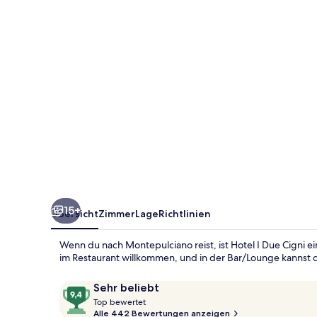
15+
Übersicht
Zimmer
Lage
Richtlinien
Wenn du nach Montepulciano reist, ist Hotel I Due Cigni 
im Restaurant willkommen, und in der Bar/Lounge kannst 
Bewertungen
9,4
Sehr beliebt
T
von
Top bewertet
o
Alle 442 Bewertungen anzeigen