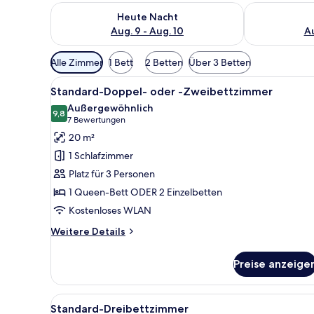
Überprüfe die Verfügbarkeit für heute Nacht, Aug. 9
Überprüfe die
Heute Nacht
Aug. 9 - Aug. 10
Au
Verfügbare
Alle Zimmer
1 Bett
2 Betten
Über 3 Betten
Filter
Alle
Ein Hotelzimmer mit einem Bet
für
8
Standard-Doppel- oder -Zweibettzimmer
Fotos
Zimmer
Außergewöhnlich
für
9,8
9,8 von 10
(7
7 Bewertungen
Standard-
Bewertungen)
20 m²
Doppel-
1 Schlafzimmer
oder
Platz für 3 Personen
-
1 Queen-Bett ODER 2 Einzelbetten
Zweibettzimmer
Kostenloses WLAN
anzeigen
Weitere
Weitere Details
Details
für
Preise anzeige
Standard-
Doppel-
oder
Alle
Ein Hotelzimmer mit Bett, Schre
6
-
Standard-Dreibettzimmer