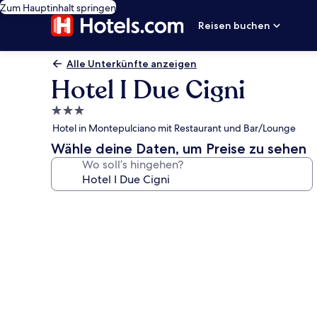
Zum Hauptinhalt springen
Reisen buchen
Alle Unterkünfte anzeigen
Hotel I Due Cigni
3.0-
Sterne-
Hotel in Montepulciano mit Restaurant und Bar/Lounge
Unterkunft
Wähle deine Daten, um Preise zu sehen
Wo soll’s hingehen?
Fotogalerie
von
Hotel
I
Due
Cigni