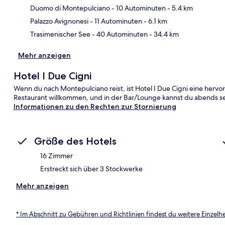
Kar
Duomo di Montepulciano
- 10 Autominuten
- 5.4 km
Palazzo Avignonesi
- 11 Autominuten
- 6.1 km
Trasimenischer See
- 40 Autominuten
- 34.4 km
Mehr anzeigen
Hotel I Due Cigni
Wenn du nach Montepulciano reist, ist Hotel I Due Cigni eine herv
Restaurant willkommen, und in der Bar/Lounge kannst du abends se
Informationen zu den Rechten zur Stornierung
Größe des Hotels
16 Zimmer
Erstreckt sich über 3 Stockwerke
Mehr anzeigen
* Im Abschnitt zu Gebühren und Richtlinien findest du weitere Einzel