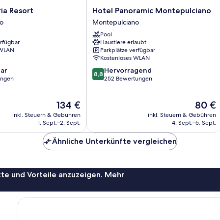
Hotel
ia Resort
Hotel Panoramic Montepulciano
Panoramic
o
Montepulciano
Montepulciano
Pool
o
Montepulciano
erfügbar
Haustiere erlaubt
 WLAN
Parkplätze verfügbar
Kostenloses WLAN
8.8
ar
Hervorragend
8,8
von
ungen
252 Bewertungen
10,
Hervorragend,
Der
Der
134 €
80 €
252
Preis
Preis
Bewertungen
inkl. Steuern & Gebühren
inkl. Steuern & Gebühren
beträgt
beträgt
1. Sept.–2. Sept.
4. Sept.–5. Sept.
134 €
80 €
Ähnliche Unterkünfte vergleichen
te und Vorteile anzuzeigen. Mehr