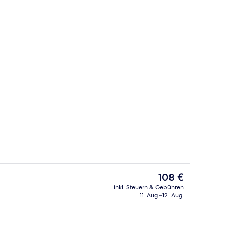
ge
Dusche, kostenlose Toilettenartikel, 
Der
108 €
aktuelle
inkl. Steuern & Gebühren
Preis
11. Aug.–12. Aug.
Fassade der Unterkunft
beträgt
108 €.