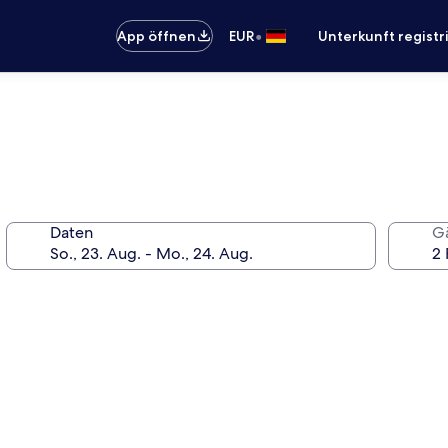
•
App öffnen
EUR
Unterkunft registr
Daten
G