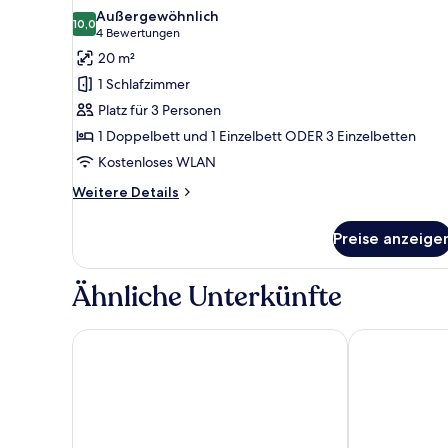
Fotos
Zweibettzimmer
Außergewöhnlich
für
10,0
10,0 von 10
(4
4 Bewertungen
Standard-
Bewertungen)
20 m²
Dreibettzimmer
1 Schlafzimmer
anzeigen
Platz für 3 Personen
1 Doppelbett und 1 Einzelbett ODER 3 Einzelbetten
Kostenloses WLAN
Weitere
Weitere Details
Details
für
Preise anzeige
Standard-
Dreibettzimmer
Ähnliche Unterkünfte
Albergo San Biagio
Nuovo Etruria