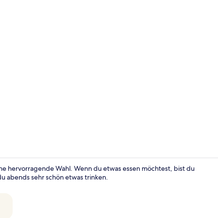
Lobby-Loun
eine hervorragende Wahl. Wenn du etwas essen möchtest, bist du
du abends sehr schön etwas trinken.
Lobby