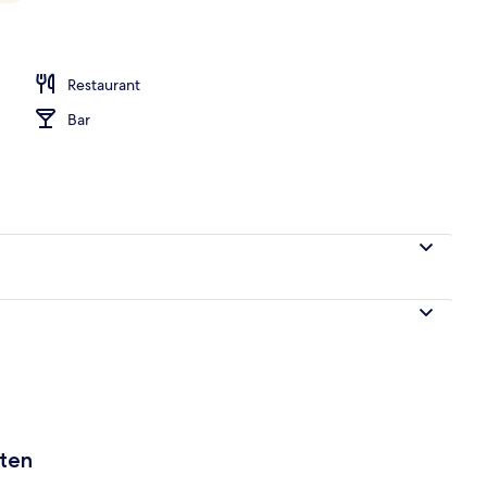
mersafe, Schreibtisch, Verdunkelungsvorhänge
Restaurant
Bar
aten