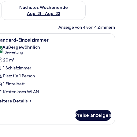
es Wochenende, Aug. 14 - Aug. 16.
Überprüfe die Verfügbarkeit für nächstes Wochenende, Aug. 2
Nächstes Wochenende
Aug. 21 - Aug. 23
Anzeige von 4 von 4 Zimmern
n der Wand montierten Lichtschalter.
Stuhl, Schreibtisch und Spiegel.
le
Ein ordentlich bezogenes Bett mit weißen Lei
4
tandard-Einzelzimmer
otos
Außergewöhnlich
ür
,0
10,0 von 10
(1
1 Bewertung
tandard-
Bewertung)
20 m²
inzelzimmer
1 Schlafzimmer
nzeigen
Platz für 1 Person
1 Einzelbett
Kostenloses WLAN
itere
itere Details
tails
r
Preise anzeigen
andard-
nzelzimmer