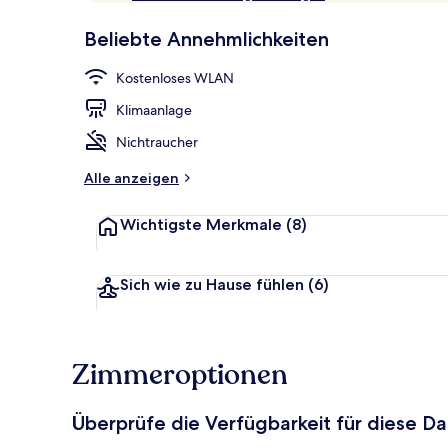
10,
p
Sehr
Beliebte Annehmlichkeiten
beliebt
b
Minibar, Zim
e
Kostenloses WLAN
w
e
Klimaanlage
r
t
Nichtraucher
e
t
Alle anzeigen
Wichtigste Merkmale
(8)
Sich wie zu Hause fühlen
(6)
Zimmeroptionen
Überprüfe die Verfügbarkeit für diese D