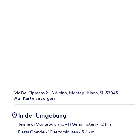
Via Del Cipresso 2 - S Albino, Montepulciano, SI, 53045
Auf Karte anzeigen
In der Umgebung
Terme di Montepulciano
- 11 Gehminuten
- 1.0 km
Piazza Grande
- 10 Autominuten
- 5.4 km