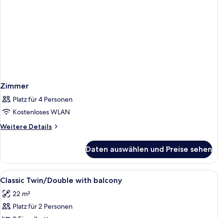
Zimmer
Platz für 4 Personen
Kostenloses WLAN
Weitere
Weitere Details
Details
für
Daten auswählen und Preise sehen
Zimmer
Alle
Bettwäsche aus ägyptischer Baumwoll
9
Classic Twin/Double with balcony
Fotos
22 m²
für
Platz für 2 Personen
Classic