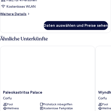
Platz für 4 Personen
Kostenloses WLAN
Weitere
Weitere Details
Details
für
Daten auswählen und Preise sehen
Zimmer
Ähnliche Unterkünfte
Paleokastritsa Palace
Wyndham
Paleokastritsa
Wyndh
Paleokastritsa Palace
Wyndh
Palace
Corfu
Corfu
Corfu
Corfu
Acharavi
Pool
Frühstück inbegriffen
Pool
Corfu
Wellness
Kostenlose Parkplätze
Wellne