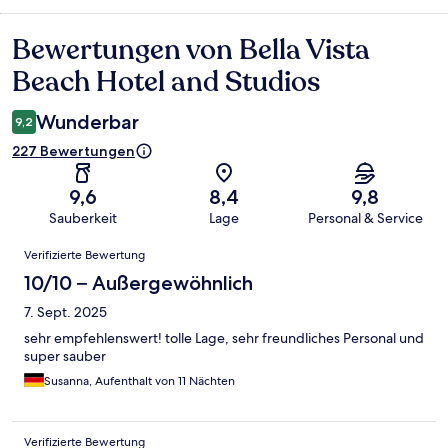
Bewertungen von Bella Vista
Bewertungen
Beach Hotel and Studios
Wunderbar
9,2
227 Bewertungen
9,6
8,4
9,8
Sauberkeit
Lage
Personal & Service
Bewertungen
Verifizierte Bewertung
10/10 – Außergewöhnlich
7. Sept. 2025
sehr empfehlenswert! tolle Lage, sehr freundliches Personal und
super sauber
Susanna, Aufenthalt von 11 Nächten
Verifizierte Bewertung