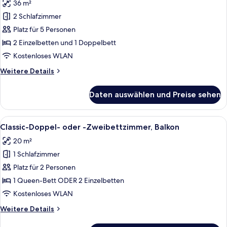
36 m²
Familien-
Suite,
2 Schlafzimmer
Balkon
Platz für 5 Personen
anzeigen
2 Einzelbetten und 1 Doppelbett
Kostenloses WLAN
Weitere
Weitere Details
Details
für
Daten auswählen und Preise sehen
Familien-
Suite,
Balkon
Alle
Ein Hotelzimmer mit Bett, Schreibtisch
14
Classic-Doppel- oder -Zweibettzimmer, Balkon
Fotos
20 m²
für
1 Schlafzimmer
Classic-
Doppel-
Platz für 2 Personen
oder
1 Queen-Bett ODER 2 Einzelbetten
-
Kostenloses WLAN
Zweibettzimmer,
Weitere
Weitere Details
Balkon
Details
anzeigen
für