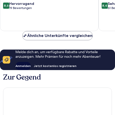
8.6
8.4
Hervorragend
Seh
8,6
8,4
von
von
19 Bewertungen
61 B
10,
10,
Hervorragend,
Sehr
19
gut,
Bewertungen
61
Bewert
Ähnliche Unterkünfte vergleichen
Melde dich an, um verfügbare Rabatte und Vorteile
anzuzeigen. Mehr Prämien für noch mehr Abenteuer!
Anmelden
Jetzt kostenlos registrieren
Zur Gegend