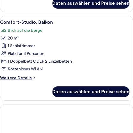
Daten auswählen und Preise sehen
Classic-
Doppel-
oder
Alle
Ein Hotelzimmer mit Bett, Schreibtisch
39
-
Comfort-Studio, Balkon
Fotos
Zweibettzimmer,
Blick auf die Berge
Balkon
für
20 m²
Comfort-
Studio,
1 Schlafzimmer
Balkon
Platz für 3 Personen
anzeigen
1 Doppelbett ODER 2 Einzelbetten
Kostenloses WLAN
Weitere
Weitere Details
Details
für
Daten auswählen und Preise sehen
Comfort-
Studio,
Balkon