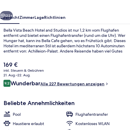
and
Studios
rück
Weiter
122+
Übersicht
Zimmer
Lage
Richtlinien
Bella Vista Beach Hotel and Studios ist nur 1,2 km vom Flughafen
entfernt und bietet einen Flughafentransfer (rund um die Uhr). Wer
Hunger hat, kann ins Bella Cafe gehen, wo es Frühstück gibt. Dieses
Hotel im mediterranen Stil ist außerdem höchstens 10 Autominuten
entfernt von: Achilleion-Palast. Andere Reisende haben viel Gutes
über das hilfsbereite Personal zu berichten.
Der
169 €
aktuelle
inkl. Steuern & Gebühren
Preis
21. Aug.–22. Aug.
Superior-Doppel- oder -Zweibettzimm
beträgt
Bewertungen
Wunderbar
9,2
Alle 227 Bewertungen anzeigen
169 €.
9,2 von 10.
Beliebte Annehmlichkeiten
Pool
Flughafentransfer
Haustiere erlaubt
Kostenloses WLAN