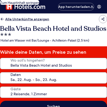
Zum Hauptinhalt springen
App herunterladen
Alle Unterkünfte anzeigen
Bella Vista Beach Hotel and Studios
3.0-
Sterne-
Hotel am Wasser mit Bar/Lounge - Achilleion-Palast (2,5 km)
Unterkunft
Wähle deine Daten, um Preise zu sehen
Wo soll’s hingehen?
Daten
Gäste
Suchen