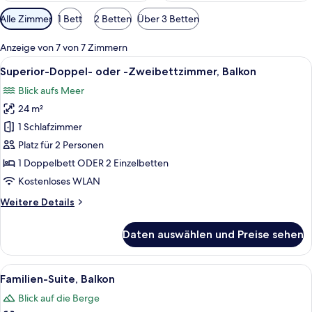
Verfügbare
Alle Zimmer
1 Bett
2 Betten
Über 3 Betten
Filter
für
Anzeige von 7 von 7 Zimmern
Zimmer
Alle
Ein Hotelzimmer mit Bett, Schreibtisch
14
Superior-Doppel- oder -Zweibettzimmer, Balkon
Fotos
Blick aufs Meer
für
24 m²
Superior-
Doppel-
1 Schlafzimmer
oder
Platz für 2 Personen
-
1 Doppelbett ODER 2 Einzelbetten
Zweibettzimmer,
Kostenloses WLAN
Balkon
Weitere
Weitere Details
anzeigen
Details
für
Daten auswählen und Preise sehen
Superior-
Doppel-
oder
Alle
Ein modernes Hotelzimmer mit Bett, kl
13
-
Familien-Suite, Balkon
Fotos
Zweibettzimmer,
Blick auf die Berge
Balkon
für