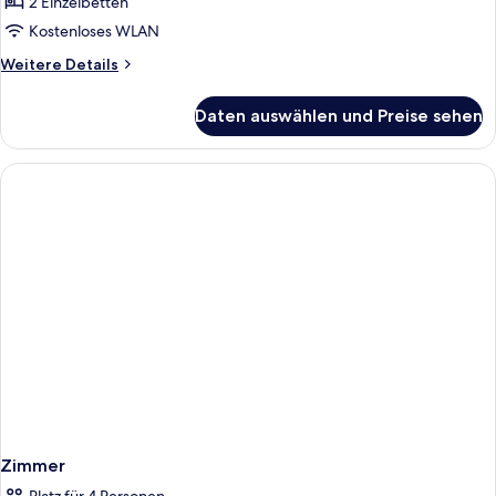
Twin/Double
2 Einzelbetten
with
Kostenloses WLAN
balcony
Weitere
Weitere Details
anzeigen
Details
für
Daten auswählen und Preise sehen
Classic
Twin/Double
with
balcony
Zimmer