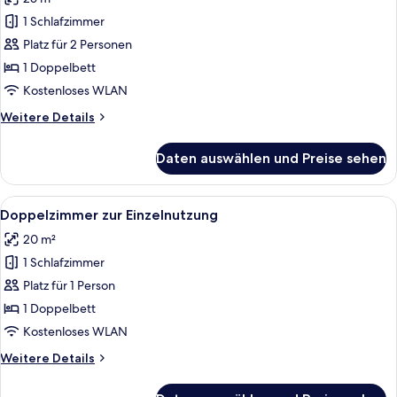
für
1 Schlafzimmer
Superior-
Doppelzimmer
Platz für 2 Personen
anzeigen
1 Doppelbett
Kostenloses WLAN
Weitere
Weitere Details
Details
für
Daten auswählen und Preise sehen
Superior-
Doppelzimmer
Alle
Ein Hotelzimmer mit einem großen Bet
4
Doppelzimmer zur Einzelnutzung
Fotos
20 m²
für
1 Schlafzimmer
Doppelzimmer
zur
Platz für 1 Person
Einzelnutzung
1 Doppelbett
anzeigen
Kostenloses WLAN
Weitere
Weitere Details
Details
für