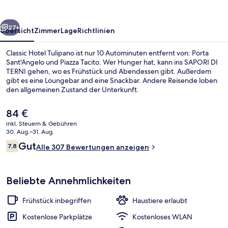
rück
Weiter
27+
Übersicht
Zimmer
Lage
Richtlinien
Classic Hotel Tulipano ist nur 10 Autominuten entfernt von: Porta
Sant'Angelo und Piazza Tacito. Wer Hunger hat, kann ins SAPORI DI
TERNI gehen, wo es Frühstück und Abendessen gibt. Außerdem
gibt es eine Loungebar and eine Snackbar. Andere Reisende loben
den allgemeinen Zustand der Unterkunft.
Der
84 €
aktuelle
inkl. Steuern & Gebühren
Preis
30. Aug.–31. Aug.
Tägliches inbegriffenes Frühstücksbuf
beträgt
Bewertungen
Gut
7,8
Alle 307 Bewertungen anzeigen
84 €.
7,8 von 10.
Beliebte Annehmlichkeiten
Frühstück inbegriffen
Haustiere erlaubt
Kostenlose Parkplätze
Kostenloses WLAN