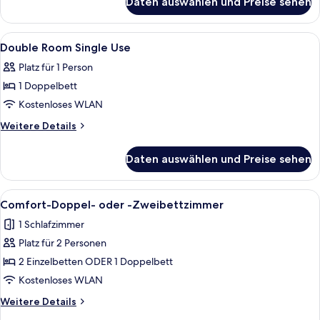
Daten auswählen und Preise sehen
Doppelzimmer
zur
Einzelnutzung
Alle
Ein Hotelzimmer mit einem Bett, zwei
3
Double Room Single Use
Fotos
Platz für 1 Person
für
1 Doppelbett
Double
Room
Kostenloses WLAN
Single
Weitere
Weitere Details
Use
Details
für
anzeigen
Daten auswählen und Preise sehen
Double
Room
Single
Alle
Ein Hotelzimmer mit zwei Betten, ein
2
Use
Comfort-Doppel- oder -Zweibettzimmer
Fotos
1 Schlafzimmer
für
Platz für 2 Personen
Comfort-
Doppel-
2 Einzelbetten ODER 1 Doppelbett
oder
Kostenloses WLAN
-
Weitere
Weitere Details
Zweibettzimmer
Details