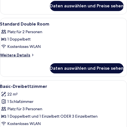
anzeigen
für
Daten auswählen und Preise sehen
Comfort-
Doppel-
oder
Alle
Ein Hotelzimmer mit Bett, Schreibtisch
3
-
Standard Double Room
Fotos
Zweibettzimmer
Platz für 2 Personen
für
1 Doppelbett
Standard
Double
Kostenloses WLAN
Room
Weitere
Weitere Details
anzeigen
Details
für
Daten auswählen und Preise sehen
Standard
Double
Room
Alle
Ein Hotelzimmer mit einem Bett, eine
4
Basic-Dreibettzimmer
Fotos
22 m²
für
1 Schlafzimmer
Basic-
Dreibettzimmer
Platz für 3 Personen
anzeigen
1 Doppelbett und 1 Einzelbett ODER 3 Einzelbetten
Kostenloses WLAN