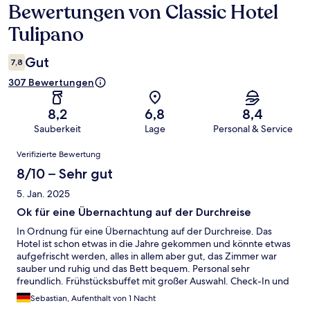
Bewertungen von Classic Hotel
Bewertungen
Tulipano
Gut
7,8
307 Bewertungen
8,2
6,8
8,4
Sauberkeit
Lage
Personal & Service
Bewertungen
Verifizierte Bewertung
8/10 – Sehr gut
5. Jan. 2025
Ok für eine Übernachtung auf der Durchreise
In Ordnung für eine Übernachtung auf der Durchreise. Das
Hotel ist schon etwas in die Jahre gekommen und könnte etwas
aufgefrischt werden, alles in allem aber gut, das Zimmer war
sauber und ruhig und das Bett bequem. Personal sehr
freundlich. Frühstücksbuffet mit großer Auswahl. Check-In und
Check-Out unkompliziert.
Sebastian, Aufenthalt von 1 Nacht