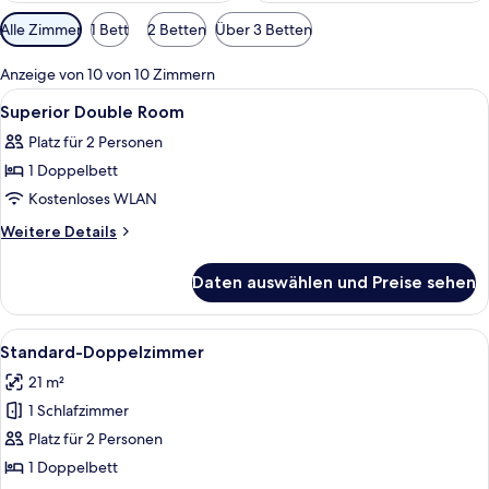
Verfügbare
Alle Zimmer
1 Bett
2 Betten
Über 3 Betten
Filter
für
Anzeige von 10 von 10 Zimmern
Zimmer
Alle
Ein Hotelzimmer mit Bett, Schreibtisch
2
Superior Double Room
Fotos
Platz für 2 Personen
für
1 Doppelbett
Superior
Double
Kostenloses WLAN
Room
Weitere
Weitere Details
anzeigen
Details
für
Daten auswählen und Preise sehen
Superior
Double
Room
Alle
Ein Hotelzimmer mit einem großen Bet
4
Standard-Doppelzimmer
Fotos
21 m²
für
1 Schlafzimmer
Standard-
Doppelzimmer
Platz für 2 Personen
anzeigen
1 Doppelbett