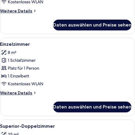
Kostenloses WLAN
Weitere
Weitere Details
Details
für
Daten auswählen und Preise sehen
Standard-
Doppelzimmer
Alle
Ein Hotelzimmer mit Bett, Schreibtisc
4
Einzelzimmer
Fotos
8 m²
für
1 Schlafzimmer
Einzelzimmer
anzeigen
Platz für 1 Person
1 Einzelbett
Kostenloses WLAN
Weitere
Weitere Details
Details
für
Daten auswählen und Preise sehen
Einzelzimmer
Alle
Ein Hotelzimmer mit Bett, Schreibtisch
3
Superior-Doppelzimmer
Fotos
25 m²