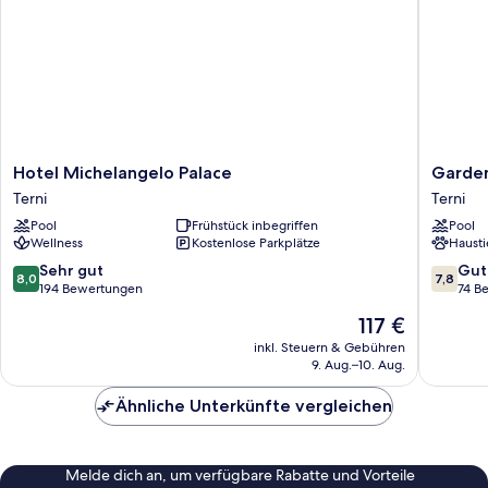
Hotel
Garden
Hotel Michelangelo Palace
Garden
Michelangelo
Hotel
Terni
Terni
Palace
Terni
Pool
Frühstück inbegriffen
Pool
Terni
Wellness
Kostenlose Parkplätze
Hausti
8.0
7.8
Sehr gut
Gut
8,0
7,8
von
von
194 Bewertungen
74 B
10,
10,
Der
117 €
Sehr
Gut,
Preis
gut,
74
inkl. Steuern & Gebühren
beträgt
9. Aug.–10. Aug.
194
Bewert
117 €
Bewertungen
Ähnliche Unterkünfte vergleichen
Melde dich an, um verfügbare Rabatte und Vorteile