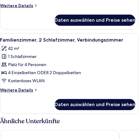
Weitere
Weitere Details
Details
für
Daten auswählen und Preise sehen
Basic-
Dreibettzimmer
Alle
Ein Hotelzimmer mit einem Bett, eine
4
Familienzimmer, 2 Schlafzimmer, Verbindungszimmer
Fotos
42 m²
für
1 Schlafzimmer
Familienzimmer,
2 Schlafzimmer,
Platz für 4 Personen
Verbindungszimmer
4 Einzelbetten ODER 2 Doppelbetten
anzeigen
Kostenloses WLAN
Weitere
Weitere Details
Details
für
Daten auswählen und Preise sehen
Familienzimmer,
2 Schlafzimmer,
Verbindungszimmer
Ähnliche Unterkünfte
Hotel Michelangelo Palace
Garden 