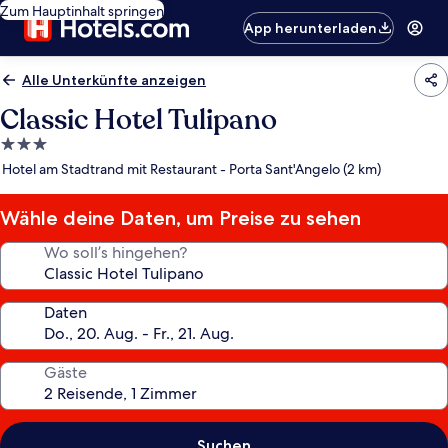
Zum Hauptinhalt springen
App herunterladen
Alle Unterkünfte anzeigen
Classic Hotel Tulipano
3.0-
Sterne-
Hotel am Stadtrand mit Restaurant - Porta Sant'Angelo (2 km)
Unterkunft
Wähle deine Daten, um Preise zu sehen
Wo soll’s hingehen?
Daten
Gäste
Suchen