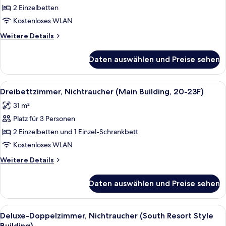
(Main
2 Einzelbetten
Building,
Kostenloses WLAN
20-
Weitere
Weitere Details
23F)
Details
anzeigen
für
Daten auswählen und Preise sehen
Zweibettzimmer,
Nichtraucher
(Main
Alle
Ein Hotelzimmer mit zwei Betten, eine
6
Building,
Dreibettzimmer, Nichtraucher (Main Building, 20-23F)
Fotos
20-
31 m²
23F)
für
Platz für 3 Personen
Dreibettzimmer,
Nichtraucher
2 Einzelbetten und 1 Einzel-Schrankbett
(Main
Kostenloses WLAN
Building,
Weitere
Weitere Details
20-
Details
23F)
für
Daten auswählen und Preise sehen
Dreibettzimmer,
anzeigen
Nichtraucher
(Main
Alle
Ein Hotelzimmer mit Bett, Schreibtisch
5
Building,
Deluxe-Doppelzimmer, Nichtraucher (South Resort Style
Fotos
20-
Building)