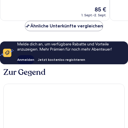
Wunderbar,
Wunder
Der
85 €
1.061
1.035
Preis
Bewertungen
Bewert
1. Sept.–2. Sept.
beträgt
85 €
Ähnliche Unterkünfte vergleichen
Melde dich an, um verfügbare Rabatte und Vorteile
anzuzeigen. Mehr Prämien für noch mehr Abenteuer!
Anmelden
Jetzt kostenlos registrieren
Zur Gegend