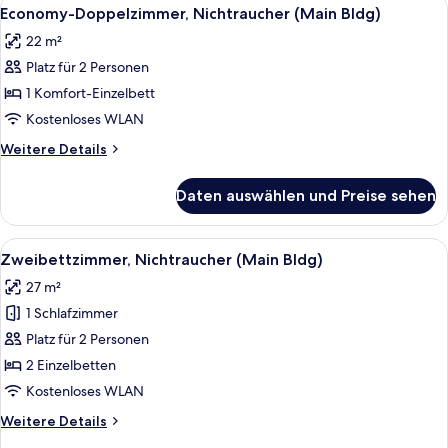
Alle
5
(Mid
Economy-Doppelzimmer, Nichtraucher (Main Bldg)
Fotos
century
22 m²
floor)
für
Platz für 2 Personen
Economy-
Doppelzimmer,
1 Komfort-Einzelbett
Nichtraucher
Kostenloses WLAN
(Main
Weitere
Weitere Details
Bldg)
Details
anzeigen
für
Daten auswählen und Preise sehen
Economy-
Doppelzimmer,
Nichtraucher
Alle
Ein Hotelzimmer mit zwei Betten, einem
7
(Main
Zweibettzimmer, Nichtraucher (Main Bldg)
Fotos
Bldg)
27 m²
für
1 Schlafzimmer
Zweibettzimmer,
Nichtraucher
Platz für 2 Personen
(Main
2 Einzelbetten
Bldg)
Kostenloses WLAN
anzeigen
Weitere
Weitere Details
Details