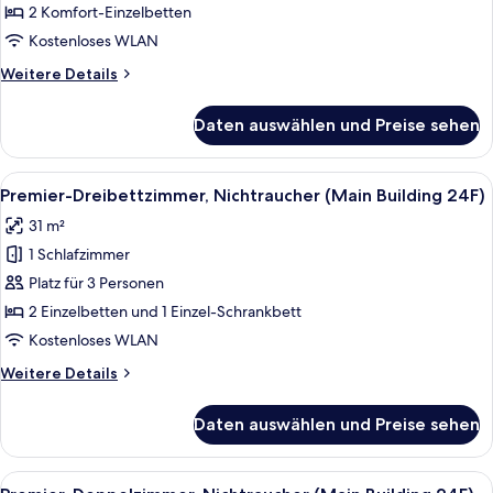
Nichtraucher
2 Komfort-Einzelbetten
(Main
Kostenloses WLAN
Building
Weitere
Weitere Details
24F)
Details
anzeigen
für
Daten auswählen und Preise sehen
Premier-
Zweibettzimmer,
Nichtraucher
Alle
Ein Hotelzimmer mit zwei Betten, eine
6
(Main
Premier-Dreibettzimmer, Nichtraucher (Main Building 24F)
Fotos
Building
31 m²
24F)
für
1 Schlafzimmer
Premier-
Dreibettzimmer,
Platz für 3 Personen
Nichtraucher
2 Einzelbetten und 1 Einzel-Schrankbett
(Main
Kostenloses WLAN
Building
Weitere
Weitere Details
24F)
Details
anzeigen
für
Daten auswählen und Preise sehen
Premier-
Dreibettzimmer,
Nichtraucher
Alle
Ein Hotelzimmer mit einem großen Bett
6
(Main