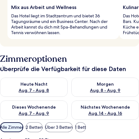
Mix aus Arbeit und Wellness
Kulina
Das Hotel liegt im Stadtzentrum und bietet 36
Das Hote
Tagungsräume und ein Business Center. Nach der
Bars. Ku
Arbeit kannst du dich mit Spa-Behandlungen und
Küche e
Tennis verwöhnen lassen.
Frühstü
Zimmeroptionen
Überprüfe die Verfügbarkeit für diese Daten
Überprüfe die Verfügbarkeit für heute Nacht, Aug. 7 - Aug. 8.
Überprüfe die Verfügbarkeit f
Heute Nacht
Morgen
Aug. 7 - Aug. 8
Aug. 8 - Aug. 9
Überprüfe die Verfügbarkeit für dieses Wochenende, Aug. 7 - 
Überprüfe die Verfügbarkeit f
Dieses Wochenende
Nächstes Wochenende
Aug. 7 - Aug. 9
Aug. 14 - Aug. 16
Verfügbare
Alle Zimmer
2 Betten
Über 3 Betten
1 Bett
Filter
für