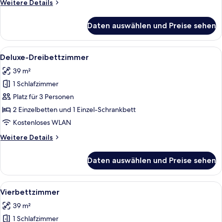
Weitere
Weitere Details
Building)
Details
anzeigen
für
Daten auswählen und Preise sehen
Deluxe-
Zweibettzimmer,
Nichtraucher
Alle
Ein Hotelzimmer mit zwei Betten, ein
4
(South
Deluxe-Dreibettzimmer
Fotos
Resort
39 m²
Style
für
Building)
1 Schlafzimmer
Deluxe-
Dreibettzimmer
Platz für 3 Personen
anzeigen
2 Einzelbetten und 1 Einzel-Schrankbett
Kostenloses WLAN
Weitere
Weitere Details
Details
für
Daten auswählen und Preise sehen
Deluxe-
Dreibettzimmer
Alle
Ein Hotelzimmer mit vier Betten, eine
4
Vierbettzimmer
Fotos
39 m²
für
1 Schlafzimmer
Vierbettzimmer