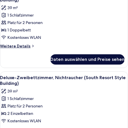
23F)
für
39 m²
Deluxe-
1 Schlafzimmer
Doppelzimmer,
Platz für 2 Personen
Nichtraucher
(South
1 Doppelbett
Resort
Kostenloses WLAN
Style
Weitere
Weitere Details
Building)
Details
anzeigen
für
Daten auswählen und Preise sehen
Deluxe-
Doppelzimmer,
Nichtraucher
Alle
Ein Hotelzimmer mit zwei Betten, eine
4
(South
Deluxe-Zweibettzimmer, Nichtraucher (South Resort Style
Fotos
Resort
Building)
Style
für
39 m²
Building)
Deluxe-
1 Schlafzimmer
Zweibettzimmer,
Platz für 2 Personen
Nichtraucher
(South
2 Einzelbetten
Resort
Kostenloses WLAN
Style