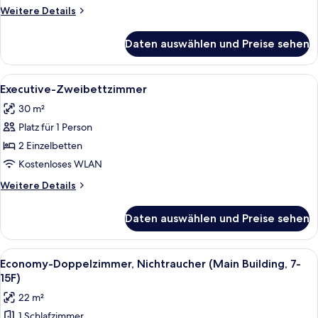
7-
Weitere
Weitere Details
15F,
Details
für
Single
Daten auswählen und Preise sehen
Zweibettzimmer,
Use)
Nichtraucher
anzeigen
(Main
Alle
Ein Hotelzimmer mit zwei Betten, eine
10
Building,
Executive-Zweibettzimmer
Fotos
7-
30 m²
15F,
für
Single
Platz für 1 Person
Executive-
Use)
Zweibettzimmer
2 Einzelbetten
anzeigen
Kostenloses WLAN
Weitere
Weitere Details
Details
für
Daten auswählen und Preise sehen
Executive-
Zweibettzimmer
Alle
Ein Hotelzimmer mit Bett, Schreibtisc
3
Economy-Doppelzimmer, Nichtraucher (Main Building, 7-
Fotos
15F)
für
22 m²
Economy-
1 Schlafzimmer