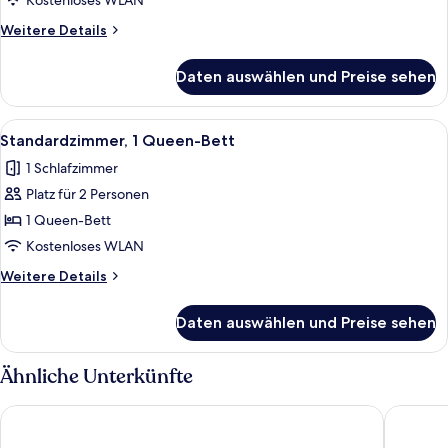
Kostenloses WLAN
anzeigen
Weitere
Weitere Details
Details
für
Daten auswählen und Preise sehen
Deluxe-
Suite,
1 King-
Alle
Ein Hotelzimmer mit einem großen Bett
4
Bett
Standardzimmer, 1 Queen-Bett
Fotos
1 Schlafzimmer
für
Platz für 2 Personen
Standardzimmer,
1
1 Queen-Bett
Queen-
Kostenloses WLAN
Bett
Weitere
Weitere Details
anzeigen
Details
für
Daten auswählen und Preise sehen
Standardzimmer,
1
Queen-
Ähnliche Unterkünfte
Bett
Sandman Hotel Montreal - Longueuil
Holiday 