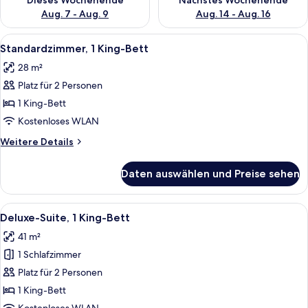
Dieses Wochenende
Nächstes Wochenende
Aug. 7 - Aug. 9
Aug. 14 - Aug. 16
Alle
Ein Hotelzimmer mit einem großen Bett
6
Standardzimmer, 1 King-Bett
Fotos
28 m²
für
Platz für 2 Personen
Standardzimmer,
1 King-
1 King-Bett
Bett
Kostenloses WLAN
anzeigen
Weitere
Weitere Details
Details
für
Daten auswählen und Preise sehen
Standardzimmer,
1 King-
Bett
Alle
Ein Hotelzimmer mit Bett, Schreibtisch
8
Deluxe-Suite, 1 King-Bett
Fotos
41 m²
für
1 Schlafzimmer
Deluxe-
Suite,
Platz für 2 Personen
1 King-
1 King-Bett
Bett