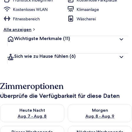
Frühstück inbegriffen
Kostenlose Parkplätze
e
r
Kostenloses WLAN
Klimaanlage
t
Fitnessbereich
Wäscherei
e
t
Alle anzeigen
Wichtigste Merkmale
(11)
Sich wie zu Hause fühlen
(6)
Zimmeroptionen
Überprüfe die Verfügbarkeit für diese Daten
Überprüfe die Verfügbarkeit für heute Nacht, Aug. 7 - Aug. 8.
Überprüfe die Verfügbarkeit f
Heute Nacht
Morgen
Aug. 7 - Aug. 8
Aug. 8 - Aug. 9
Überprüfe die Verfügbarkeit für dieses Wochenende, Aug. 7 - 
Überprüfe die Verfügbarkeit f