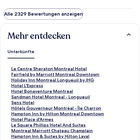
Alle 2329 Bewertungen anzeigen
Mehr entdecken
Unterkünfte
L
Le Centre Sheraton Montreal Hotel
i
L
Fairfield by Marriott Montreal Downtown
n
i
L
Holiday Inn Montreal Longueuil by IHG
k
n
i
L
Hotel L'Express
,
k
n
i
L
Hotel Bonaventure Montreal
d
,
k
n
i
L
Sandman Hotel Montreal - Longueuil
e
d
,
k
n
i
L
Sens Hotel
r
e
d
,
k
n
i
L
Hôtels Gouverneur Montréal - Île Charron
d
r
e
d
,
k
n
i
L
Hampton Inn by Hilton Montreal Downtown
i
d
r
e
d
,
k
n
i
L
Hotel Place d'Armes
e
i
d
r
e
d
,
k
n
i
L
Le Square Phillips Hotel And Suites
f
e
i
d
r
e
d
,
k
n
i
L
Montreal Marriott Chateau Champlain
o
f
e
i
d
r
e
d
,
k
n
i
L
Hampton Inn & Suites by Hilton Laval