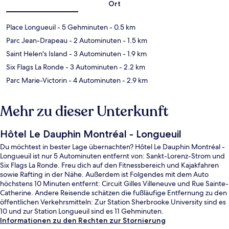
Ort
Place Longueuil
- 5 Gehminuten
- 0.5 km
Parc Jean-Drapeau
- 2 Autominuten
- 1.5 km
Saint Helen's Island
- 3 Autominuten
- 1.9 km
Six Flags La Ronde
- 3 Autominuten
- 2.2 km
Parc Marie-Victorin
- 4 Autominuten
- 2.9 km
Mehr zu dieser Unterkunft
Hôtel Le Dauphin Montréal - Longueuil
Du möchtest in bester Lage übernachten? Hôtel Le Dauphin Montréal -
Longueuil ist nur 5 Autominuten entfernt von: Sankt-Lorenz-Strom und
Six Flags La Ronde. Freu dich auf den Fitnessbereich und Kajakfahren
sowie Rafting in der Nähe. Außerdem ist Folgendes mit dem Auto
höchstens 10 Minuten entfernt: Circuit Gilles Villeneuve und Rue Sainte-
Catherine. Andere Reisende schätzen die fußläufige Entfernung zu den
öffentlichen Verkehrsmitteln: Zur Station Sherbrooke University sind es
10 und zur Station Longueuil sind es 11 Gehminuten.
Informationen zu den Rechten zur Stornierung