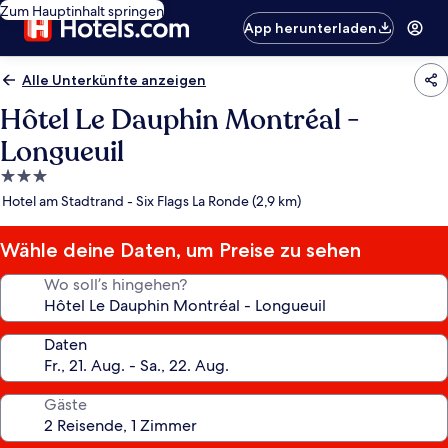
Zum Hauptinhalt springen
App herunterladen
Alle Unterkünfte anzeigen
Hôtel Le Dauphin Montréal -
Longueuil
3.0-
Sterne-
Hotel am Stadtrand - Six Flags La Ronde (2,9 km)
Unterkunft
Wähle deine Daten, um Preise zu sehen
Wo soll’s hingehen?
Daten
Gäste