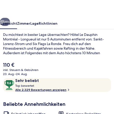
Montréal
-
Longueuil
rück
Weiter
39+
Übersicht
Zimmer
Lage
Richtlinien
Du möchtest in bester Lage übernachten? Hôtel Le Dauphin
Montréal - Longueuil ist nur 5 Autominuten entfernt von: Sankt-
Lorenz-Strom und Six Flags La Ronde. Freu dich auf den
Fitnessbereich und Kajakfahren sowie Rafting in der Nähe.
Außerdem ist Folgendes mit dem Auto höchstens 10 Minuten
entfernt: Circuit Gilles Villeneuve und Rue Sainte-Catherine. Andere
Reisende schätzen die fußläufige Entfernung zu den öffentlichen
Der
110 €
Verkehrsmitteln: Zur Station Sherbrooke University sind es 10 und
aktuelle
inkl. Steuern & Gebühren
zur Station Longueuil sind es 11 Gehminuten.
Preis
23. Aug.–24. Aug.
Deluxe-Suite, 1 King-Bett | Wohnberei
beträgt
Bewertungen
9,6
Sehr beliebt
110 €.
T
von
Top bewertet
o
Alle 2.329 Bewertungen anzeigen
10,
p
Sehr
beliebt
Beliebte Annehmlichkeiten
b
e
w