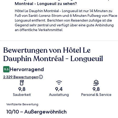
Montréal - Longueuil zu sehen?
Hôtel Le Dauphin Montréal - Longueuil ist nur 14 Minuten zu
Fuß von Sankt-Lorenz-Strom und 6 Minuten Fußweg von Place
Longueuil entfernt. Berichten von Reisenden zufolge ist die
Gegend sehr zentral und verfügt über eine gute Anbindung
an öffentliche Verkehrsmittel.
Bewertungen von Hôtel Le
Bewertungen
Dauphin Montréal - Longueuil
Hervorragend
9,6
2.329 Bewertungen
9,8
9,4
9,8
Sauberkeit
Ausstattung
Personal & Service
Bewertungen
Verifizierte Bewertung
10/10 – Außergewöhnlich