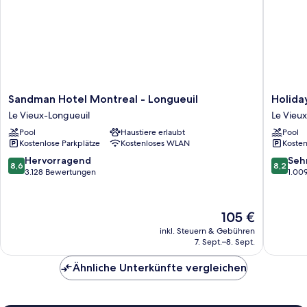
Sandman
Holiday
Sandman Hotel Montreal - Longueuil
Holida
Hotel
Inn
Le Vieux-Longueuil
Le Vieu
Montreal
Montrea
Pool
Haustiere erlaubt
Pool
-
Longueu
Kostenlose Parkplätze
Kostenloses WLAN
Kosten
Longueuil
by
Le
IHG
8.6
8.2
Hervorragend
Seh
8,6
8,2
Vieux-
Le
von
von
3.128 Bewertungen
1.00
Longueuil
Vieux-
10,
10,
Longueu
Hervorragend,
Sehr
3.128
gut,
Der
105 €
Bewertungen
1.009
Preis
inkl. Steuern & Gebühren
Bewert
beträgt
7. Sept.–8. Sept.
105 €
Ähnliche Unterkünfte vergleichen