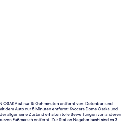
Unterkunfts
N OSAKA ist nur 15 Gehminuten entfernt von: Dotonbori und
s mit dem Auto nur 5 Minuten entfernt: Kyocera Dome Osaka und
d der allgemeine Zustand erhalten tolle Bewertungen von anderen
Ausstattung
 kurzen Fußmarsch entfernt: Zur Station Nagahoribashi sind es 3