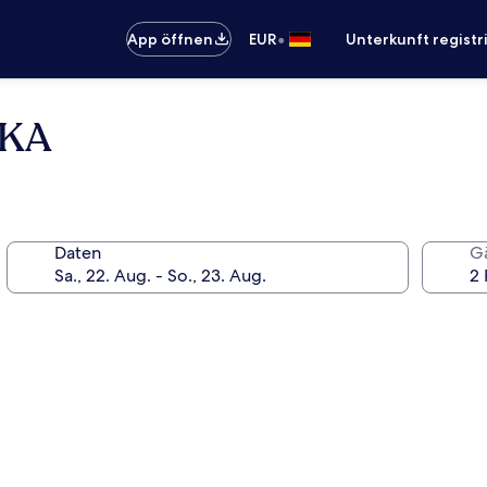
•
App öffnen
EUR
Unterkunft registr
AKA
Daten
G