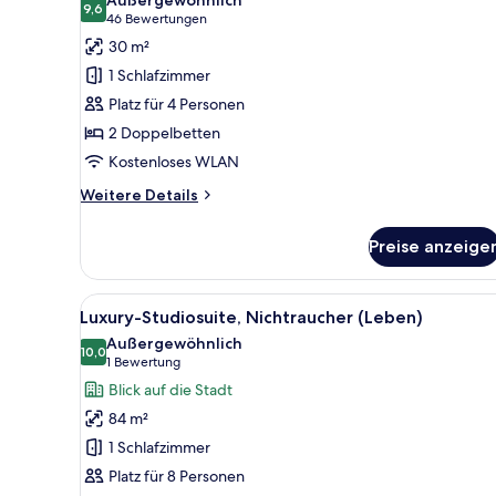
meters
(Superior
für
9,6
9,6 von 10
(46
46 Bewertungen
[non-
twin
Standard-
Bewertungen)
30 m²
smoking])
40
Zweibettzimmer,
square
anzeigen
1 Schlafzimmer
Nichtraucher
meters
Platz für 4 Personen
[non-
anzeigen
smoking])
2 Doppelbetten
Kostenloses WLAN
Weitere
Weitere Details
Details
für
Preise anzeige
Standard-
Zweibettzimmer,
Nichtraucher
Alle
Luxury-Studiosuite, Nichtrau
8
Luxury-Studiosuite, Nichtraucher (Leben)
Fotos
Außergewöhnlich
für
10,0
10,0 von 10
(1
1 Bewertung
Luxury-
Bewertung)
Blick auf die Stadt
Studiosuite,
84 m²
Nichtraucher
1 Schlafzimmer
(Leben)
Platz für 8 Personen
anzeigen