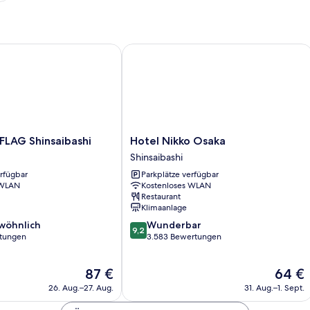
AG Shinsaibashi
Hotel Nikko Osaka
Hotel
FLAG Shinsaibashi
Hotel Nikko Osaka
Nikko
Shinsaibashi
Osaka
erfügbar
Parkplätze verfügbar
Shinsaibashi
 WLAN
Kostenloses WLAN
Restaurant
Klimaanlage
9.2
wöhnlich
Wunderbar
9,2
von
rtungen
3.583 Bewertungen
10,
ich,
Wunderbar,
Der
Der
87 €
64 €
3.583
Preis
Preis
Bewertungen
26. Aug.–27. Aug.
31. Aug.–1. Sept.
beträgt
beträgt
87 €
64 €