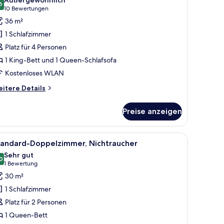
nzeigen
uble
ür
6
9,6 von 10
(10
10 Bewertungen
tandard-
Bewertungen)
36 m²
uare
oppelzimmer,
ters
1 Schlafzimmer
ichtraucher,
Platz für 4 Personen
ckzimmer
1 King-Bett und 1 Queen-Schlafsofa
nzeigen
Kostenloses WLAN
itere
itere Details
tails
r
Preise anzeigen
andard-
ppelzimmer,
chtraucher,
 (Leben Twin) | Hochwertige Bettwaren, Daunenbettdecken, Zimmersafe
le
Standard-Doppelzimmer, Nichtraucher | Hoc
6
kzimmer
tandard-Doppelzimmer, Nichtraucher
otos
Sehr gut
ür
0
8,0 von 10
(1
1 Bewertung
tandard-
Bewertung)
30 m²
oppelzimmer,
1 Schlafzimmer
ichtraucher
Platz für 2 Personen
nzeigen
1 Queen-Bett