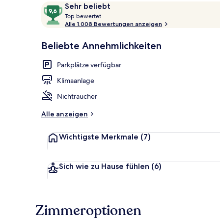
Bewertungen
9,6
Sehr beliebt
T
von
Top bewertet
o
Alle 1.008 Bewertungen anzeigen
10,
Außenbereic
p
Sehr
Beliebte Annehmlichkeiten
beliebt
b
e
Parkplätze verfügbar
w
e
Klimaanlage
r
t
Nichtraucher
e
t
Alle anzeigen
Wichtigste Merkmale
(7)
Sich wie zu Hause fühlen
(6)
Zimmeroptionen