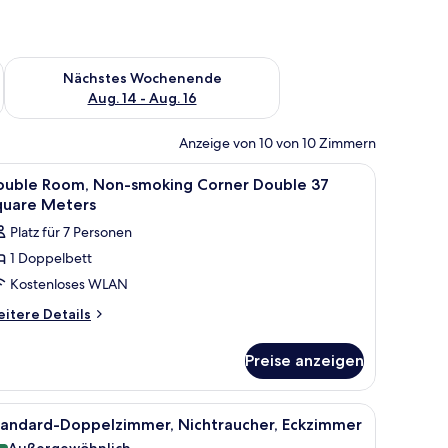
es Wochenende, Aug. 7 - Aug. 9.
Überprüfe die Verfügbarkeit für nächstes Wochenende, Aug. 1
Nächstes Wochenende
Aug. 14 - Aug. 16
Anzeige von 10 von 10 Zimmern
decken, Zimmersafe
le
Hochwertige Bettwaren, Daunenbettdecken,
5
ouble Room, Non-smoking Corner Double 37
otos
quare Meters
ür
Platz für 7 Personen
ouble
1 Doppelbett
oom,
Kostenloses WLAN
on-
moking
itere
itere Details
tails
orner
r
ouble
Preise anzeigen
uble
7
om,
quare
on-
er | Hochwertige Bettwaren, Daunenbettdecken, Zimmersafe
le
Standard-Doppelzimmer, Nichtraucher, Eckz
7
oking
eters
tandard-Doppelzimmer, Nichtraucher, Eckzimmer
otos
rner
Außergewöhnlich