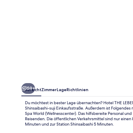
59+
Übersicht
Zimmer
Lage
Richtlinien
Du möchtest in bester Lage übernachten? Hotel THE LEBE
Shinsaibashi-suji Einkaufsstraße. Außerdem ist Folgende
Spa World (Wellnesscenter). Das hilfsbereite Personal un
Reisenden. Die öffentlichen Verkehrsmittel sind nur einen
Minuten und zur Station Shinsaibashi 5 Minuten.