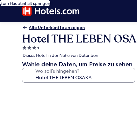
Zum Hauptinhalt springen
Alle Unterkünfte anzeigen
Hotel THE LEBEN OS
3.5-
Sterne-
Dieses Hotel in der Nähe von Dotonbori
Unterkunft
Wähle deine Daten, um Preise zu sehen
Wo soll’s hingehen?
Fotogalerie
von
Hotel
THE
LEBEN
OSAKA