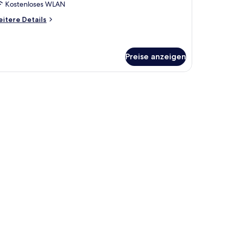
Kostenloses WLAN
itere
itere Details
tails
r
andard-
ppelzimmer,
Preise anzeigen
chtraucher
afe