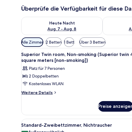
Überprüfe die Verfügbarkeit für diese D
Überprüfe die Verfügbarkeit für heute Nacht, Aug. 7
Überprüfe die
Heute Nacht
Aug. 7 - Aug. 8
A
Verfügbare
Alle Zimmer
2 Betten
1 Bett
Über 3 Betten
Filter
Alle
Hochwertige Bettwaren, Daun
für
5
Superior Twin room, Non-smoking (Superior twin 
Fotos
Zimmer
square meters [non-smoking])
für
Platz für 7 Personen
Superior
2 Doppelbetten
Twin
Kostenloses WLAN
room,
Non-
Weitere
Weitere Details
Details
smoking
für
(Superior
Preise anzeige
Superior
twin
Twin
40
room,
Alle
Standard-Zweibettzimmer, Nic
7
Non-
square
Standard-Zweibettzimmer, Nichtraucher
Fotos
smoking
Außergewöhnlich