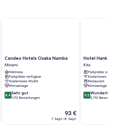
Candeo Hotels Osaka Namba
Hotel Hankyu RESPIRE
Candeo
Hotel
Candeo Hotels Osaka Namba
Hotel Hankyu RESPI
Hotels
Hankyu
Minami
Kita
Osaka
RESPIRE
Wellness
Parkplätze verfügbar
Namba
OSAKA
Parkplätze verfügbar
Kostenloses WLAN
Minami
Kita
Kostenloses WLAN
Restaurant
Klimaanlage
Klimaanlage
8.4
9.2
Sehr gut
Wunderbar
8,4
9,2
von
von
1.173 Bewertungen
5.710 Bewertungen
10,
10,
Sehr
Wunderbar,
Der
93 €
gut,
5.710
Preis
1.173
Bewertungen
7. Sept.–8. Sept.
beträgt
Bewertungen
93 €