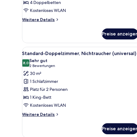
4 Doppelbetten
Kostenloses WLAN
Weitere
Weitere Details
Details
für
Preise anzeige
Luxury-
Studiosuite,
Nichtraucher
Alle
Standard-Doppelzimmer, Nicht
9
(Leben)
Standard-Doppelzimmer, Nichtraucher (universal)
Fotos
Sehr gut
für
8,0
8,0 von 10
(2
2 Bewertungen
Standard-
Bewertungen)
30 m²
Doppelzimmer,
1 Schlafzimmer
Nichtraucher
Platz für 2 Personen
(universal)
1 King-Bett
anzeigen
Kostenloses WLAN
Weitere
Weitere Details
Details
für
Preise anzeige
Standard-
Doppelzimmer,