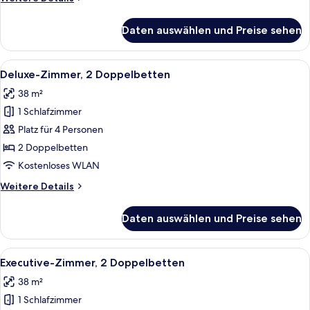
Details
für
Daten auswählen und Preise sehen
Executive-
Zimmer,
1 King-
Alle
Bettwäsche aus ägyptischer Baumwoll
5
Bett
Deluxe-Zimmer, 2 Doppelbetten
Fotos
38 m²
für
1 Schlafzimmer
Deluxe-
Zimmer,
Platz für 4 Personen
2 Doppelbetten
2 Doppelbetten
anzeigen
Kostenloses WLAN
Weitere
Weitere Details
Details
für
Daten auswählen und Preise sehen
Deluxe-
Zimmer,
2 Doppelbetten
Alle
Bettwäsche aus ägyptischer Baumwoll
5
Executive-Zimmer, 2 Doppelbetten
Fotos
38 m²
für
1 Schlafzimmer
Executive-