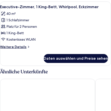
Alle
Bettwäsche aus ägyptischer Baumwoll
5
Executive-Zimmer, 1 King-Bett, Whirlpool, Eckzimmer
Fotos
40 m²
für
1 Schlafzimmer
Executive-
Zimmer,
Platz für 2 Personen
1 King-
1 King-Bett
Bett,
Kostenloses WLAN
Whirlpool,
Weitere
Weitere Details
Eckzimmer
Details
anzeigen
für
Daten auswählen und Preise sehen
Executive-
Zimmer,
1 King-
Ähnliche Unterkünfte
Bett,
Whirlpool,
Broadway Hotel & Suites
NH Colle
Eckzimmer