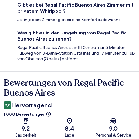
Gibt es bei Regal Pacific Buenos Aires Zimmer mit
privatem Whirlpool?
Ja, in jedem Zimmer gibt es eine Komfortbadewanne.
Was gibt es in der Umgebung von Regal Pacific
Buenos Aires zu sehen?
Regal Pacific Buenos Aires ist in El Centro, nur 5 Minuten
Fußweg von U-Bahn-Station Catalinas und 17 Minuten zu Fuß
von Obelisco (Obelisk) entfernt.
Bewertungen von Regal Pacific
Bewertungen
Buenos Aires
Hervorragend
8,8
1.000 Bewertungen
9,2
8,4
9,0
Sauberkeit
Lage
Personal & Service