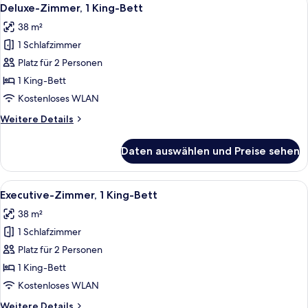
Alle
5
Deluxe-Zimmer, 1 King-Bett
Fotos
38 m²
für
1 Schlafzimmer
Deluxe-
Zimmer,
Platz für 2 Personen
1 King-
1 King-Bett
Bett
Kostenloses WLAN
anzeigen
Weitere
Weitere Details
Details
für
Daten auswählen und Preise sehen
Deluxe-
Zimmer,
1 King-
Alle
Bettwäsche aus ägyptischer Baumwoll
6
Bett
Executive-Zimmer, 1 King-Bett
Fotos
38 m²
für
1 Schlafzimmer
Executive-
Zimmer,
Platz für 2 Personen
1 King-
1 King-Bett
Bett
Kostenloses WLAN
anzeigen
Weitere
Weitere Details