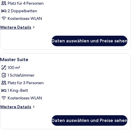
Zimmer,
Platz für 4 Personen
2 Doppelbetten
2 Doppelbetten
anzeigen
Kostenloses WLAN
Weitere
Weitere Details
Details
für
Daten auswählen und Preise sehen
Executive-
Zimmer,
2 Doppelbetten
Alle
Master Suite | Bettwäsche aus ägypti
5
Master Suite
Fotos
100 m²
für
1 Schlafzimmer
Master
Suite
Platz für 3 Personen
anzeigen
1 King-Bett
Kostenloses WLAN
Weitere
Weitere Details
Details
für
Daten auswählen und Preise sehen
Master
Suite