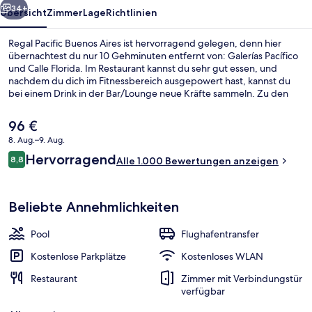
34+
Übersicht
Zimmer
Lage
Richtlinien
Regal Pacific Buenos Aires ist hervorragend gelegen, denn hier
übernachtest du nur 10 Gehminuten entfernt von: Galerías Pacífico
und Calle Florida. Im Restaurant kannst du sehr gut essen, und
nachdem du dich im Fitnessbereich ausgepowert hast, kannst du
bei einem Drink in der Bar/Lounge neue Kräfte sammeln. Zu den
weiteren Annehmlichkeiten dieses Hotels im luxuriösen Stil gehören
ein Außenpool (je nach Saison geöffnet), eine Snackbar und eine
Der
96 €
Terrasse. Andere Reisende lieben das hilfsbereite Personal. Die
aktuelle
8. Aug.–9. Aug.
öffentlichen Verkehrsmittel sind nur einen kurzen Fußmarsch
Preis
entfernt: Zur U-Bahn-Station Catalinas sind es 5 Minuten und zur
Bewertungen
Hervorragend
Außenbereich
8,8
beträgt
Alle 1.000 Bewertungen anzeigen
8,8 von 10.
Station Leandro N Alem 7 Minuten.
96 €.
Beliebte Annehmlichkeiten
Pool
Flughafentransfer
Kostenlose Parkplätze
Kostenloses WLAN
Restaurant
Zimmer mit Verbindungstür
verfügbar