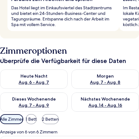
Das Hotel liegt im Einkaufsviertel des Stadtzentrums
Im Resta
und bietet ein 24-Stunden-Business-Center und
lokale K
Tagungsräume. Entspanne dich nach der Arbeit im
vegetar
Spa mit vollem Service.
köstlich
Zimmeroptionen
Überprüfe die Verfügbarkeit für diese Daten
Überprüfe die Verfügbarkeit für heute Nacht, Aug. 6 - Aug. 7.
Überprüfe die Verfügbarkeit f
Heute Nacht
Morgen
Aug. 6 - Aug. 7
Aug. 7 - Aug. 8
Überprüfe die Verfügbarkeit für dieses Wochenende, Aug. 7 - 
Überprüfe die Verfügbarkeit f
Dieses Wochenende
Nächstes Wochenende
Aug. 7 - Aug. 9
Aug. 14 - Aug. 16
Verfügbare
Alle Zimmer
1 Bett
2 Betten
Filter
für
Anzeige von 6 von 6 Zimmern
Zimmer
Deluxe-Zimmer, 1 King-Bett | Bettwäs