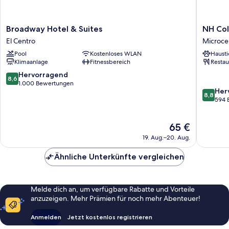
Broadway
NH
Broadway Hotel & Suites
NH Col
Hotel
Collecti
El Centro
Microce
&
Buenos
Pool
Kostenloses WLAN
Hausti
Suites
Aires
Klimaanlage
Fitnessbereich
Restau
El
Jousten
Centro
Microce
8.6
Hervorragend
8,6
von
1.000 Bewertungen
8.8
Her
10,
8,8
von
594 
Hervorragend,
10,
1.000
Hervorr
Bewertungen
Der
65 €
594
Preis
Bewert
19. Aug.–20. Aug.
beträgt
65 €
Ähnliche Unterkünfte vergleichen
Melde dich an, um verfügbare Rabatte und Vorteile
anzuzeigen. Mehr Prämien für noch mehr Abenteuer!
Anmelden
Jetzt kostenlos registrieren