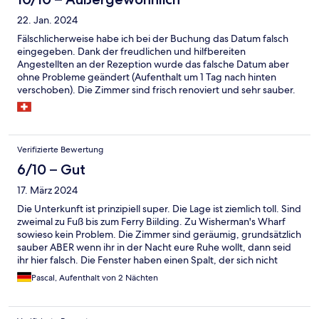
22. Jan. 2024
Fälschlicherweise habe ich bei der Buchung das Datum falsch
eingegeben. Dank der freudlichen und hilfbereiten
Angestellten an der Rezeption wurde das falsche Datum aber
ohne Probleme geändert (Aufenthalt um 1 Tag nach hinten
verschoben). Die Zimmer sind frisch renoviert und sehr sauber.
Verifizierte Bewertung
6/10 – Gut
17. März 2024
Die Unterkunft ist prinzipiell super. Die Lage ist ziemlich toll. Sind
zweimal zu Fuß bis zum Ferry Biilding. Zu Wisherman's Wharf
sowieso kein Problem. Die Zimmer sind geräumig, grundsätzlich
sauber ABER wenn ihr in der Nacht eure Ruhe wollt, dann seid
ihr hier falsch. Die Fenster haben einen Spalt, der sich nicht
schließen lässt. Wenn jemand cor dem Gebäude in normaler
Pascal, Aufenthalt von 2 Nächten
Lautstärke spricht, hört es sich an, als ob diese Person im
Zimmer steht. Am Samstag wurde bis 02.00h morgens lautstark
Musik gespielt und man konnte mit Ohrstöpsel nur schwer