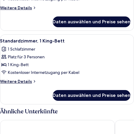
Betten
Weitere
Weitere Details
anzeigen
Details
für
Daten auswählen und Preise sehen
Standardzimmer,
2 Queen-
Betten
Alle
Ein ordentlich eingerichtetes Hotelzi
3
Standardzimmer, 1 King-Bett
Fotos
1 Schlafzimmer
für
Platz für 3 Personen
Standardzimmer,
1 King-
1 King-Bett
Bett
Kostenloser Internetzugang per Kabel
anzeigen
Weitere
Weitere Details
Details
für
Daten auswählen und Preise sehen
Standardzimmer,
1 King-
Bett
Ähnliche Unterkünfte
Comfort Inn by the Bay
Inn on 