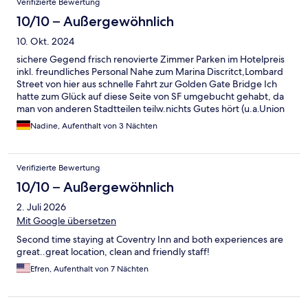
Verifizierte Bewertung
schlafen. Wenn man selbst feiern will ist das Hotel klasse, da
zahlreiche Pubs, Kneipen, Restaurants in 5-10 Minuten
10/10 – Außergewöhnlich
Entfernung zu Fuß erreichbar sind.
10. Okt. 2024
sichere Gegend frisch renovierte Zimmer Parken im Hotelpreis
inkl. freundliches Personal Nahe zum Marina Discritct,Lombard
Street von hier aus schnelle Fahrt zur Golden Gate Bridge Ich
hatte zum Glück auf diese Seite von SF umgebucht gehabt, da
man von anderen Stadtteilen teilw.nichts Gutes hört (u.a.Union
Square). Das Hotel ist älter,aber die Zimmer waren tip top neu
Nadine, Aufenthalt von 3 Nächten
renoviert und sehr sauber. Wir hatten ein Zimmer zur
Seitenstrasse und dadurch war es relativ ruhig/wir konnten sehr
gut schlafen.Preis/Leistung für eine Grosstadt war
Verifizierte Bewertung
unschlagbar…viel billiger als in anderen amerik.Grosstädten.
Das Hotel hier für 3xÜbernachtungen war ein Schnappen
10/10 – Außergewöhnlich
(Oktober). Ich würde es wieder buchen :-) von hier aus lässt es
2. Juli 2026
sich gut bis zur Lombardstreet zu Fuss gehen und von dort kann
man in die Cable Car steigen/Richtung Union Square
Mit Google übersetzen
fahren/zurück dirch Chinatown gehen/von dort die Cable car zu
Second time staying at Coventry Inn and both experiences are
Fisherman‘s Wharf nehmen (ich empfehle den Tagespass für
great..great location, clean and friendly staff!
13Dollar zu kaufen/damit kann man auch Bus fahren)
Efren, Aufenthalt von 7 Nächten