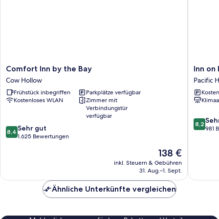
Comfort
Inn
Comfort Inn by the Bay
Inn on
Inn
on
Cow Hollow
Pacific 
by
Broadw
Frühstück inbegriffen
Parkplätze verfügbar
Kosten
the
Pacific
Kostenloses WLAN
Zimmer mit
Klimaa
Bay
Heights
Verbindungstür
Cow
verfügbar
8.2
Hollow
Seh
8,2
8.4
Sehr gut
von
981 
8,4
von
1.625 Bewertungen
10,
10,
Sehr
Der
138 €
Sehr
gut,
Preis
gut,
inkl. Steuern & Gebühren
981
beträgt
31. Aug.–1. Sept.
1.625
Bewert
138 €
Bewertungen
Ähnliche Unterkünfte vergleichen