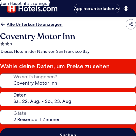
Zum Hauptinhalt springen
App herunterladen
Alle Unterkünfte anzeigen
Coventry Motor Inn
2.5-
Sterne-
Dieses Hotel in der Nähe von San Francisco Bay
Unterkunft
Wähle deine Daten, um Preise zu sehen
Wo soll’s hingehen?
Daten
Gäste
Suchen