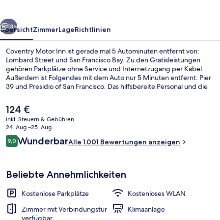
rück
Weiter
13+
Übersicht
Zimmer
Lage
Richtlinien
Coventry Motor Inn ist gerade mal 5 Autominuten entfernt von:
Lombard Street und San Francisco Bay. Zu den Gratisleistungen
gehören Parkplätze ohne Service und Internetzugang per Kabel.
Außerdem ist Folgendes mit dem Auto nur 5 Minuten entfernt: Pier
39 und Presidio of San Francisco. Das hilfsbereite Personal und die
Lage erhalten tolle Bewertungen von anderen Reisenden.
Der
124 €
aktuelle
inkl. Steuern & Gebühren
Preis
24. Aug.–25. Aug.
Fassade der Unterkunft
beträgt
Bewertungen
Wunderbar
9,0
Alle 1.001 Bewertungen anzeigen
124 €.
9,0 von 10.
Beliebte Annehmlichkeiten
Kostenlose Parkplätze
Kostenloses WLAN
Zimmer mit Verbindungstür
Klimaanlage
verfügbar