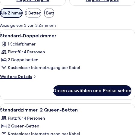
Verfügbare
Alle Zimmer
2 Betten
1 Bett
Filter
für
Anzeige von 3 von 3 Zimmern
Zimmer
Alle
Ein modernes Badezimmer mit einem Do
3
Standard-Doppelzimmer
Fotos
1 Schlafzimmer
für
Platz für 4 Personen
Standard-
Doppelzimmer
2 Doppelbetten
anzeigen
Kostenloser Internetzugang per Kabel
Weitere
Weitere Details
Details
für
Daten auswählen und Preise sehen
Standard-
Doppelzimmer
Alle
Ein Hotelzimmer mit zwei Betten, eine
3
Standardzimmer, 2 Queen-Betten
Fotos
Platz für 4 Personen
für
2 Queen-Betten
Standardzimmer,
2 Queen-
Kostenloser Internetzugang per Kabel