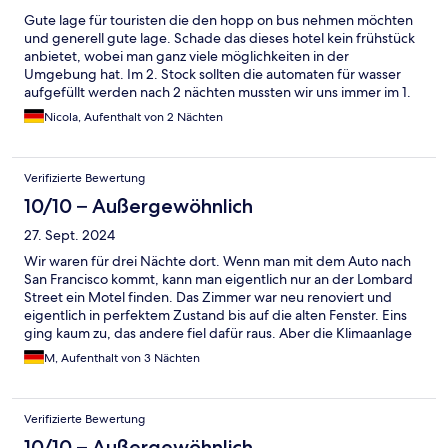
Gute lage für touristen die den hopp on bus nehmen möchten
und generell gute lage. Schade das dieses hotel kein frühstück
anbietet, wobei man ganz viele möglichkeiten in der
Umgebung hat. Im 2. Stock sollten die automaten für wasser
aufgefüllt werden nach 2 nächten mussten wir uns immer im 1.
Stock für wasser bedienen (ziemlich günstig 2.25$)
Nicola, Aufenthalt von 2 Nächten
Verifizierte Bewertung
10/10 – Außergewöhnlich
27. Sept. 2024
Wir waren für drei Nächte dort. Wenn man mit dem Auto nach
San Francisco kommt, kann man eigentlich nur an der Lombard
Street ein Motel finden. Das Zimmer war neu renoviert und
eigentlich in perfektem Zustand bis auf die alten Fenster. Eins
ging kaum zu, das andere fiel dafür raus. Aber die Klimaanlage
funktioniert gut. Wir würden das erneut buchen, Preis-Leistung
M, Aufenthalt von 3 Nächten
oasst.
Verifizierte Bewertung
10/10 – Außergewöhnlich