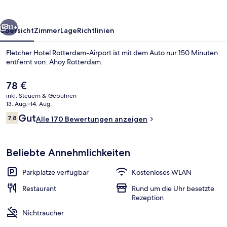
rück
Weiter
13+
Übersicht
Zimmer
Lage
Richtlinien
Fletcher Hotel Rotterdam-Airport ist mit dem Auto nur 150 Minuten
entfernt von: Ahoy Rotterdam.
Der
78 €
aktuelle
inkl. Steuern & Gebühren
Preis
13. Aug.–14. Aug.
beträgt
Bewertungen
Gut
7,8
Alle 170 Bewertungen anzeigen
78 €.
7,8 von 10.
Tägliches Frühstücksbuffet gegen Ge
Beliebte Annehmlichkeiten
Parkplätze verfügbar
Kostenloses WLAN
Restaurant
Rund um die Uhr besetzte
Rezeption
Nichtraucher