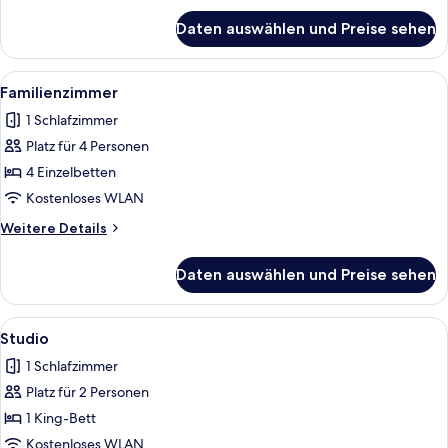
für
Daten auswählen und Preise sehen
Comfort-
Dreibettzimmer
Alle
Ein Hotelzimmer mit einem großen Bet
5
Familienzimmer
Fotos
1 Schlafzimmer
für
Platz für 4 Personen
Familienzimmer
anzeigen
4 Einzelbetten
Kostenloses WLAN
Weitere
Weitere Details
Details
für
Daten auswählen und Preise sehen
Familienzimmer
Alle
Ein Hotelzimmer mit einem großen Bet
5
Studio
Fotos
1 Schlafzimmer
für
Platz für 2 Personen
Studio
anzeigen
1 King-Bett
Kostenloses WLAN