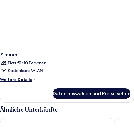
Zimmer
Platz für 10 Personen
Kostenloses WLAN
Weitere
Weitere Details
Details
für
Daten auswählen und Preise sehen
Zimmer
Ähnliche Unterkünfte
Fletcher Hotel-Restaurant Wings-Rotterdam
Amrath A