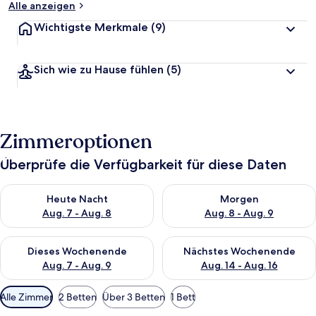
Alle anzeigen
Wichtigste Merkmale
(9)
Sich wie zu Hause fühlen
(5)
Zimmeroptionen
Überprüfe die Verfügbarkeit für diese Daten
Überprüfe die Verfügbarkeit für heute Nacht, Aug. 7 - Aug. 8.
Überprüfe die Verfügbarkeit f
Heute Nacht
Morgen
Aug. 7 - Aug. 8
Aug. 8 - Aug. 9
Überprüfe die Verfügbarkeit für dieses Wochenende, Aug. 7 - 
Überprüfe die Verfügbarkeit f
Dieses Wochenende
Nächstes Wochenende
Aug. 7 - Aug. 9
Aug. 14 - Aug. 16
Verfügbare
Alle Zimmer
2 Betten
Über 3 Betten
1 Bett
Filter