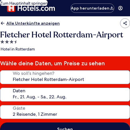
Zum Hauptinhalt springen
App herunterladen
Alle Unterkünfte anzeigen
Fletcher Hotel Rotterdam-Airport
3.5-
Sterne-
Hotel in Rotterdam
Unterkunft
Wähle deine Daten, um Preise zu sehen
Wo soll’s hingehen?
Daten
Gäste
Suchen