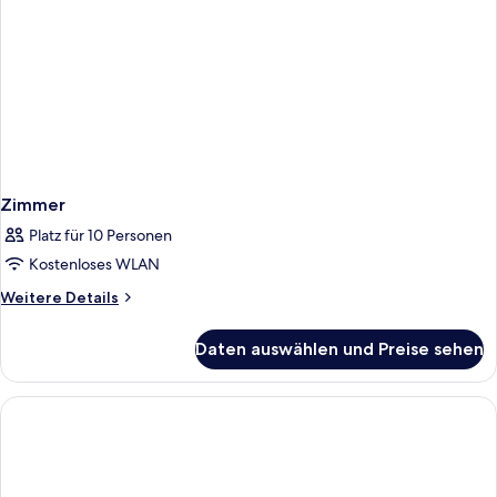
Zimmer
Platz für 10 Personen
Kostenloses WLAN
Weitere
Weitere Details
Details
für
Daten auswählen und Preise sehen
Zimmer