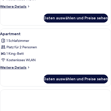
Weitere
Weitere Details
Details
für
Daten auswählen und Preise sehen
Studio
Alle
Ein Hotelzimmer mit einem großen Bet
5
Apartment
Fotos
1 Schlafzimmer
für
Platz für 2 Personen
Apartment
anzeigen
1 King-Bett
Kostenloses WLAN
Weitere
Weitere Details
Details
für
Daten auswählen und Preise sehen
Apartment