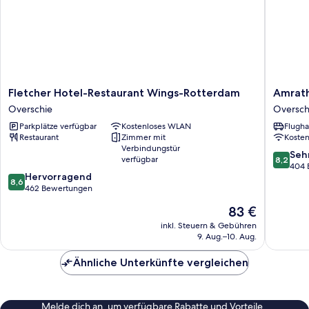
Fletcher
Amrath
Fletcher Hotel-Restaurant Wings-Rotterdam
Amrath
Hotel-
Airport
Overschie
Oversch
Restaurant
Hotel
Parkplätze verfügbar
Kostenloses WLAN
Flugha
Wings-
Rotterd
Restaurant
Zimmer mit
Koste
Rotterdam
Oversch
Verbindungstür
Overschie
8.2
Seh
verfügbar
8,2
von
404 
8.6
Hervorragend
10,
8,6
von
462 Bewertungen
Sehr
10,
gut,
Der
83 €
Hervorragend,
404
Preis
462
inkl. Steuern & Gebühren
Bewert
beträgt
9. Aug.–10. Aug.
Bewertungen
83 €
Ähnliche Unterkünfte vergleichen
Melde dich an, um verfügbare Rabatte und Vorteile