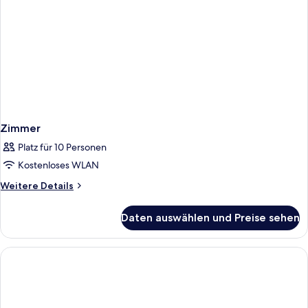
Zimmer
Platz für 10 Personen
Kostenloses WLAN
Weitere
Weitere Details
Details
für
Daten auswählen und Preise sehen
Zimmer