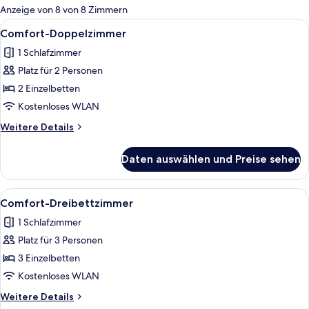
für
Anzeige von 8 von 8 Zimmern
Zimmer
Alle
Ein Hotelzimmer mit einem großen Bet
5
Comfort-Doppelzimmer
Fotos
1 Schlafzimmer
für
Platz für 2 Personen
Comfort-
Doppelzimmer
2 Einzelbetten
anzeigen
Kostenloses WLAN
Weitere
Weitere Details
Details
für
Daten auswählen und Preise sehen
Comfort-
Doppelzimmer
Alle
Ein Hotelzimmer mit einem großen Bet
5
Comfort-Dreibettzimmer
Fotos
1 Schlafzimmer
für
Platz für 3 Personen
Comfort-
Dreibettzimmer
3 Einzelbetten
anzeigen
Kostenloses WLAN
Weitere
Weitere Details
Details