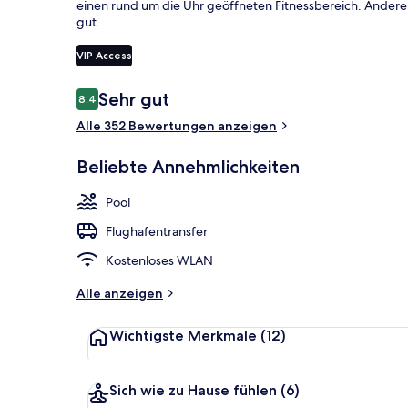
einen rund um die Uhr geöffneten Fitnessbereich. Anderen
gut.
VIP Access
5 Außenpools
Bewertungen
Sehr gut
8,4
8,4 von 10.
Alle 352 Bewertungen anzeigen
Beliebte Annehmlichkeiten
Pool
Flughafentransfer
Kostenloses WLAN
Alle anzeigen
Wichtigste Merkmale
(12)
Sich wie zu Hause fühlen
(6)