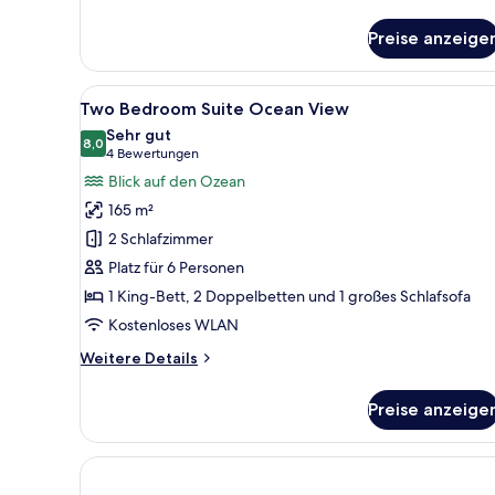
Details
für
Preise anzeige
Deluxe
Studio
Pool
Alle
Ein Hotelzimmer mit einem groß
12
View
Two Bedroom Suite Ocean View
Fotos
Sehr gut
für
8,0
8,0 von 10
(4
4 Bewertungen
Two
Bewertungen)
Blick auf den Ozean
Bedroom
165 m²
Suite
2 Schlafzimmer
Ocean
Platz für 6 Personen
View
1 King-Bett, 2 Doppelbetten und 1 großes Schlafsofa
anzeigen
Kostenloses WLAN
Weitere
Weitere Details
Details
für
Preise anzeige
Two
Bedroom
Suite
Ocean