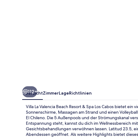
Resort
&
Spa
Los
Cabos
112+
Übersicht
Zimmer
Lage
Richtlinien
Villa La Valencia Beach Resort & Spa Los Cabos bietet ein vi
Sonnenschirme, Massagen am Strand und einen Volleyballp
El Chileno. Die 5 Außenpools und der Strömungskanal ver
Entspannung steht, kannst du dich im Wellnessbereich 
Gesichtsbehandlungen verwöhnen lassen. Latitud 23.5, ein
Abendessen geöffnet. Als weitere Highlights bietet dieses