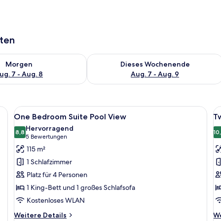
aten
 - Aug. 7.
 Verfügbarkeit für morgen, Aug. 7 - Aug. 8.
Überprüfe die Verfügbarkeit für dies
Morgen
Dieses Wochenende
ug. 7 - Aug. 8
Aug. 7 - Aug. 9
ten, einem großen Fenster mit Blick auf Gebäude, einem Deckenventilator 
Alle
Ein Hotelzimmer mit einem großen Bett
Al
10
One Bedroom Suite Pool View
T
Fotos
F
Hervorragend
für
8,8
f
10
8,8 von 10
(5
5 Bewertungen
One
T
Bewertungen)
115 m²
Bedroom
B
1 Schlafzimmer
Suite
S
Platz für 4 Personen
Pool
P
1 King-Bett und 1 großes Schlafsofa
View
V
Kostenloses WLAN
anzeigen
a
Weitere
We
Weitere Details
We