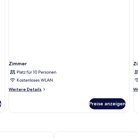
Vi
Zimmer
Z
Platz für 10 Personen
Kostenloses WLAN
Weitere
We
Weitere Details
We
Details
De
für
fü
n
Preise anzeigen
Zimmer
Z
Inclusive
 Cabos- All Inclusive
Hilton Vacation Club Cabo Azul Los 