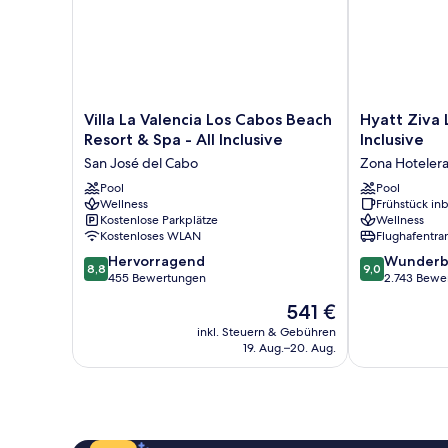
Villa
Hyatt
Villa La Valencia Los Cabos Beach
Hyatt Ziva 
La
Ziva
Resort & Spa - All Inclusive
Inclusive
Valencia
Los
San José del Cabo
Zona Hoteler
Los
Cabos-
Cabos
Pool
All
Pool
Wellness
Frühstück inb
Beach
Inclusive
Kostenlose Parkplätze
Wellness
Resort
Zona
Kostenloses WLAN
Flughafentra
&
Hotelera
8.8
9.0
Spa
Hervorragend
Wunderb
8,8
9,0
von
von
-
455 Bewertungen
2.743 Bewe
10,
10,
All
Der
541 €
Hervorragend,
Wunderbar,
Inclusive
Preis
455
2.743
San
inkl. Steuern & Gebühren
beträgt
19. Aug.–20. Aug.
Bewertungen
Bewertungen
José
541 €
del
Cabo