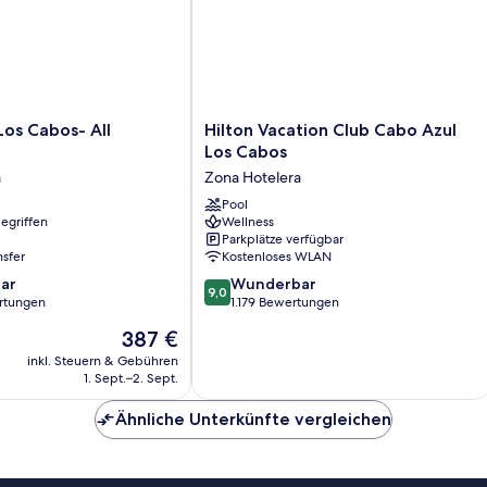
Hilton
Los Cabos- All
Hilton Vacation Club Cabo Azul
Vacation
Los Cabos
Club
a
Zona Hotelera
Cabo
Azul
Pool
egriffen
Wellness
Los
Parkplätze verfügbar
Cabos
nsfer
Kostenloses WLAN
Zona
9.0
ar
Hotelera
Wunderbar
9,0
von
rtungen
1.179 Bewertungen
10,
Der
387 €
Wunderbar,
Preis
1.179
inkl. Steuern & Gebühren
beträgt
1. Sept.–2. Sept.
Bewertungen
387 €
Ähnliche Unterkünfte vergleichen