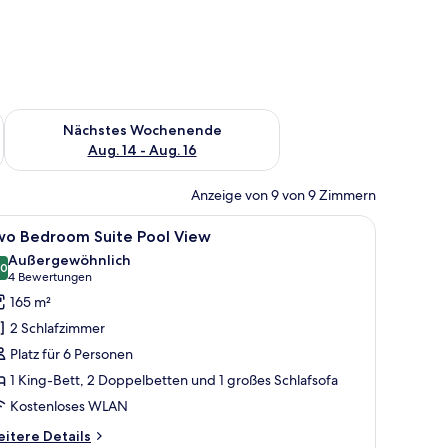
es Wochenende, Aug. 7 - Aug. 9.
Überprüfe die Verfügbarkeit für nächstes Wochenende, Aug. 1
Nächstes Wochenende
Aug. 14 - Aug. 16
Anzeige von 9 von 9 Zimmern
und einem modernen Badezimmer.
, einem Schreibtisch, einem Stuhl, einer Couch, einem kleinen Tisch und ei
le
Ein Hotelzimmer mit einem großen Bett, einem
13
wo Bedroom Suite Pool View
otos
Außergewöhnlich
ür
,0
10,0 von 10
(4
4 Bewertungen
wo
Bewertungen)
165 m²
edroom
2 Schlafzimmer
uite
Platz für 6 Personen
ool
1 King-Bett, 2 Doppelbetten und 1 großes Schlafsofa
iew
Kostenloses WLAN
nzeigen
itere
itere Details