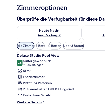
Zimmeroptionen
Überprüfe die Verfügbarkeit für diese D
Überprüfe die Verfügbarkeit für heute Nacht, Aug. 6
Überprüfe die
Heute Nacht
Aug. 6 - Aug. 7
A
Verfügbare
Alle Zimmer
1 Bett
2 Betten
Über 3 Betten
Filter
Alle
Ein Hotelzimmer mit zwei Bet
für
5
Deluxe Studio Pool View
Fotos
Zimmer
Außergewöhnlich
für
9,6
9,6 von 10
(12
12 Bewertungen
Deluxe
Bewertungen)
51 m²
Studio
1 Schlafzimmer
Pool
Platz für 4 Personen
View
2 Queen-Betten ODER 1 King-Bett
anzeigen
Kostenloses WLAN
Weitere
Weitere Details