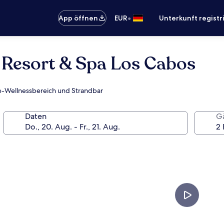
•
App öffnen
EUR
Unterkunft registr
h Resort & Spa Los Cabos
ice-Wellnessbereich und Strandbar
Daten
G