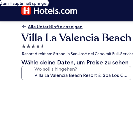
Zum Hauptinhalt springen
Alle Unterkünfte anzeigen
Villa La Valencia Beac
4.5-
Sterne-
Resort direkt am Strand in San José del Cabo mit Full-Serv
Unterkunft
Wähle deine Daten, um Preise zu sehen
Wo soll’s hingehen?
Fotogalerie
von
Villa
La
Valencia
Beach