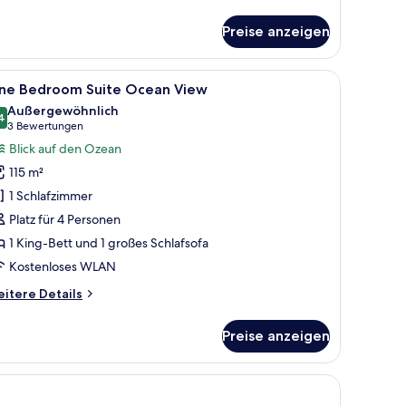
tails
r
Preise anzeigen
wo
edroom
ite
urch eine Schiebetür.
em Fernseher, einem Deckenventilator und Meerblick.
le
Hochwertige Bettwaren, Daunenbettdecken, Z
7
ol
ne Bedroom Suite Ocean View
otos
ew
Außergewöhnlich
ür
4
9,4 von 10
(3
3 Bewertungen
ne
Bewertungen)
Blick auf den Ozean
edroom
115 m²
uite
1 Schlafzimmer
cean
Platz für 4 Personen
iew
1 King-Bett und 1 großes Schlafsofa
nzeigen
Kostenloses WLAN
itere
itere Details
tails
r
Preise anzeigen
ne
edroom
ite
cean