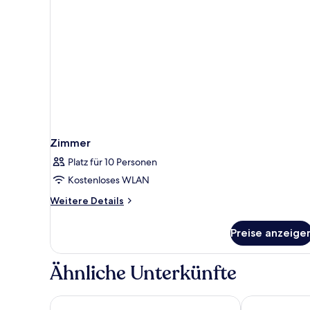
View
Zimmer
Platz für 10 Personen
Kostenloses WLAN
Weitere
Weitere Details
Details
für
Preise anzeige
Zimmer
Ähnliche Unterkünfte
Villa La Valencia Los Cabos Beach Resort & Spa - All 
Hyatt Ziva Los