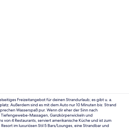
Video der U
elseitiges Freizeitangebot für deinen Strandurlaub; es gibt u. a.
latz. Außerdem sind es mit dem Auto nur 10 Minuten bis: Strand
sprechen Wasserspaß pur. Wenn dir eher der Sinn nach
4 Restaurant
mit Tiefengewebe-Massagen, Ganzkörperwickeln und
s von 4 Restaurants, serviert amerikanische Küche und ist zum
 Resort im luxuriösen Stil 5 Bars/Lounges, eine Strandbar und