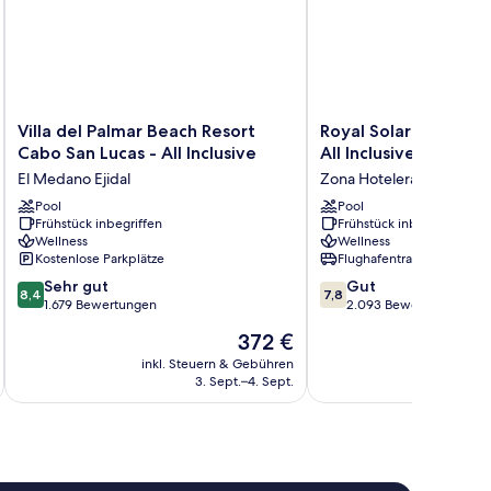
Villa
Royal
Villa del Palmar Beach Resort
Royal Solaris Los Ca
del
Solaris
Cabo San Lucas - All Inclusive
All Inclusive
Palmar
Los
El Medano Ejidal
Zona Hotelera
Beach
Cabos
Resort
Pool
&
Pool
Frühstück inbegriffen
Frühstück inbegriffen
Cabo
Spa
Wellness
Wellness
San
-
Kostenlose Parkplätze
Flughafentransfer
Lucas
All
8.4
7.8
-
Sehr gut
Inclusive
Gut
8,4
7,8
von
von
All
1.679 Bewertungen
Zona
2.093 Bewertungen
10,
10,
Inclusive
Hotelera
Der
372 €
Sehr
Gut,
El
Preis
gut,
2.093
Medano
inkl. Steuern & Gebühren
inkl. S
beträgt
3. Sept.–4. Sept.
1.679
Bewertungen
Ejidal
372 €
Bewertungen