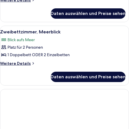
Weitere Details
Details
für
Daten auswählen und Preise sehen
Standard-
Zweibettzimmer
Alle
Ein Hotelzimmer mit einem Bett, einem
7
Zweibettzimmer, Meerblick
Fotos
Blick aufs Meer
für
Platz für 2 Personen
Zweibettzimmer,
Meerblick
1 Doppelbett ODER 2 Einzelbetten
anzeigen
Weitere
Weitere Details
Details
für
Daten auswählen und Preise sehen
Zweibettzimmer,
Meerblick