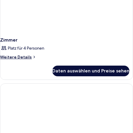
Zimmer
Platz für 4 Personen
Weitere
Weitere Details
Details
für
Daten auswählen und Preise sehen
Zimmer