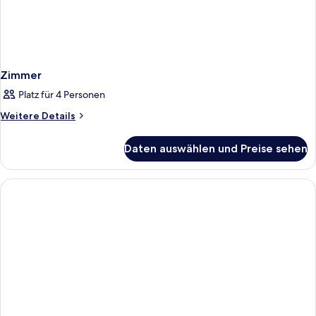
Zimmer
Platz für 4 Personen
Weitere
Weitere Details
Details
für
Daten auswählen und Preise sehen
Zimmer