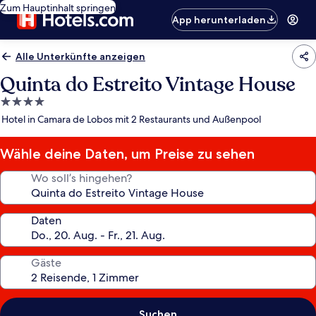
Zum Hauptinhalt springen
App herunterladen
Alle Unterkünfte anzeigen
Quinta do Estreito Vintage House
4.0-
Sterne-
Hotel in Camara de Lobos mit 2 Restaurants und Außenpool
Unterkunft
Wähle deine Daten, um Preise zu sehen
Wo soll’s hingehen?
Daten
Gäste
Suchen