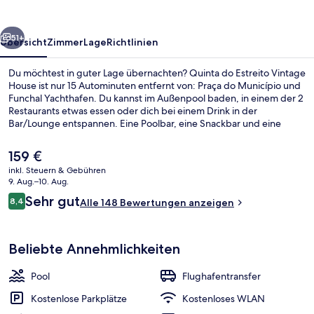
House
rück
Weiter
51+
Übersicht
Zimmer
Lage
Richtlinien
Du möchtest in guter Lage übernachten? Quinta do Estreito Vintage
House ist nur 15 Autominuten entfernt von: Praça do Município und
Funchal Yachthafen. Du kannst im Außenpool baden, in einem der 2
Restaurants etwas essen oder dich bei einem Drink in der
Bar/Lounge entspannen. Eine Poolbar, eine Snackbar und eine
Terrasse gehören ebenfalls zum Angebot. Andere Reisende lieben
das hilfsbereite Personal.
Der
159 €
aktuelle
inkl. Steuern & Gebühren
Preis
9. Aug.–10. Aug.
Unterkunftsgelände
beträgt
Bewertungen
Sehr gut
8,4
Alle 148 Bewertungen anzeigen
159 €.
8,4 von 10.
Beliebte Annehmlichkeiten
Pool
Flughafentransfer
Kostenlose Parkplätze
Kostenloses WLAN