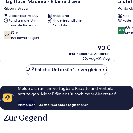
Flag
Enotel
Flag Hotel Madeira - Ribeira Brava
Enotel
Hotel
Sunset
Ribeira Brava
Ponta do
Madeira
Bay
Kostenloses WLAN
Wäscherei
Pool
-
Ponta
Rund um die Uhr
Kinderfreundliche
Koste
Ribeira
do
besetzte Rezeption
Aktivitäten
Brava
Sol
9.0
Wun
9,0
7.6
Ribeira
Gut
von
412 
7,6
von
Brava
184 Bewertungen
10,
10,
Wunder
Der
90 €
Gut,
412
Preis
184
inkl. Steuern & Gebühren
Bewert
beträgt
30. Aug.–31. Aug.
Bewertungen
90 €
Ähnliche Unterkünfte vergleichen
Melde dich an, um verfügbare Rabatte und Vorteile
anzuzeigen. Mehr Prämien für noch mehr Abenteuer!
Anmelden
Jetzt kostenlos registrieren
Zur Gegend