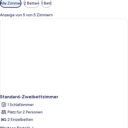
Verfügbare
Alle Zimmer
2 Betten
1 Bett
Filter
für
Anzeige von 5 von 5 Zimmern
Zimmer
Standard-Zweibettzimmer
1 Schlafzimmer
Platz für 2 Personen
2 Einzelbetten
Weitere