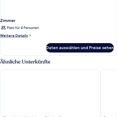
Zimmer
Platz für 4 Personen
Weitere
Weitere Details
Details
für
Daten auswählen und Preise sehen
Zimmer
Ähnliche Unterkünfte
Flag Hotel Madeira - Ribeira Brava
Enotel S