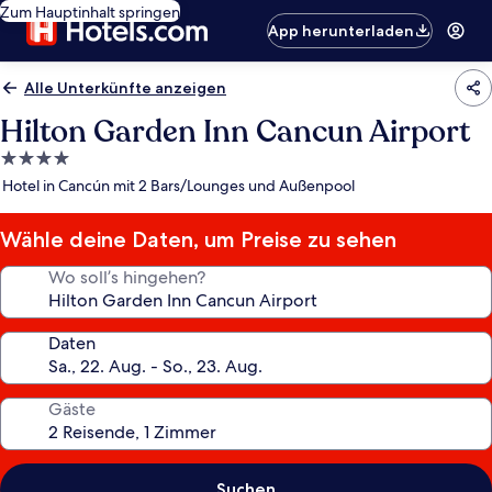
Zum Hauptinhalt springen
App herunterladen
Alle Unterkünfte anzeigen
Hilton Garden Inn Cancun Airport
4.0-
Sterne-
Hotel in Cancún mit 2 Bars/Lounges und Außenpool
Unterkunft
Wähle deine Daten, um Preise zu sehen
Wo soll’s hingehen?
Daten
Gäste
Suchen