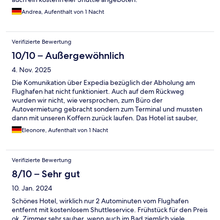
Andrea, Aufenthalt von 1 Nacht
Verifizierte Bewertung
10/10 – Außergewöhnlich
4. Nov. 2025
Die Komunikation über Expedia bezüglich der Abholung am
Flughafen hat nicht funktioniert. Auch auf dem Rückweg
wurden wir nicht, wie versprochen, zum Büro der
Autovermietung gebracht sondern zum Terminal und mussten
dann mit unseren Koffern zurück laufen. Das Hotel ist sauber,
modern und gut ausgestattet. Das Personal ist überwiegend
Eleonore, Aufenthalt von 1 Nacht
sehr zuvorkommend. Das Frühstück lässt meiner Ansicht nach
keine Wünsche offen.
Verifizierte Bewertung
8/10 – Sehr gut
10. Jan. 2024
Schönes Hotel, wirklich nur 2 Autominuten vom Flughafen
entfernt mit kostenlosem Shuttleservice. Frühstück für den Preis
ok. Zimmer sehr sauber, wenn auch im Bad ziemlich viele