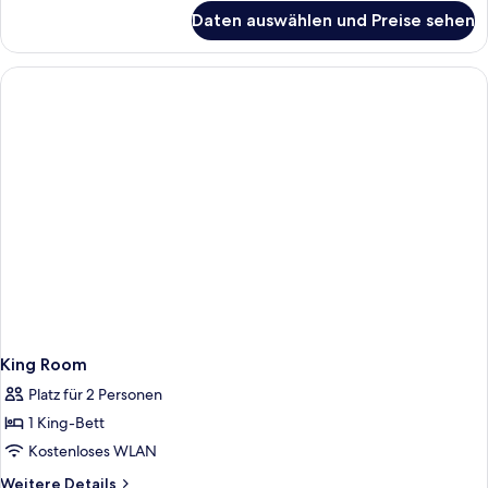
für
(Drinks
Daten auswählen und Preise sehen
Zimmer,
&
2 Queen-
Snacks)
Betten,
anzeigen
Nichtraucher
(Drinks
&
Snacks)
King Room
Platz für 2 Personen
1 King-Bett
Kostenloses WLAN
Weitere
Weitere Details