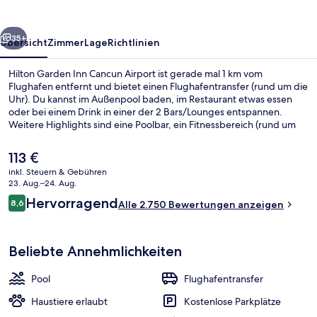
Airport
rück
Weiter
35+
Übersicht
Zimmer
Lage
Richtlinien
Hilton Garden Inn Cancun Airport ist gerade mal 1 km vom
Flughafen entfernt und bietet einen Flughafentransfer (rund um die
Uhr). Du kannst im Außenpool baden, im Restaurant etwas essen
oder bei einem Drink in einer der 2 Bars/Lounges entspannen.
Weitere Highlights sind eine Poolbar, ein Fitnessbereich (rund um
die Uhr geöffnet) und eine Terrasse. Anderen Reisenden gefallen
der Pool und das hilfsbereite Personal sehr gut.
Der
113 €
aktuelle
inkl. Steuern & Gebühren
Preis
23. Aug.–24. Aug.
Außenbereich
beträgt
Bewertungen
Hervorragend
8,6
Alle 2.750 Bewertungen anzeigen
113 €.
8,6 von 10.
Beliebte Annehmlichkeiten
Pool
Flughafentransfer
Haustiere erlaubt
Kostenlose Parkplätze