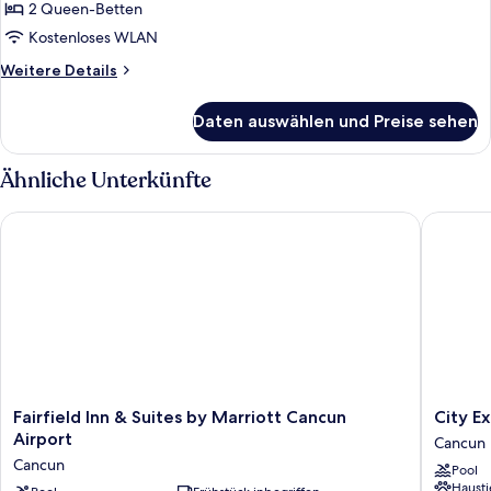
2 Queen-Betten
Kostenloses WLAN
Weitere
Weitere Details
Details
für
Daten auswählen und Preise sehen
2
Queen
Beds
Ähnliche Unterkünfte
Room
Fairfield Inn & Suites by Marriott Cancun Airport
City Exp
Fairfield
City
Fairfield Inn & Suites by Marriott Cancun
City E
Inn
Express
Airport
Cancun
&
By
Cancun
Pool
Suites
Marriott
Hausti