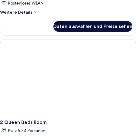
Kostenloses WLAN
Weitere
Weitere Details
Details
für
Daten auswählen und Preise sehen
King
Room
With
Roll-
in
Shower-
Mobility/Hearing
Accessible
2 Queen Beds Room
Platz für 4 Personen