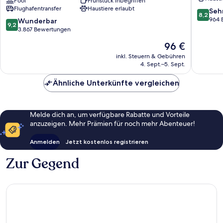
by
Pool
Frühstück inbegriffen
Cancun
Flughafentransfer
Haustiere erlaubt
Marriott
Aeropue
8.2
Seh
8,2
Cancun
Cancun
von
964 
9.2
Wunderbar
9,2
Airport
10,
von
3.867 Bewertungen
Cancun
Sehr
10,
Der
96 €
gut,
Wunderbar,
Preis
964
3.867
inkl. Steuern & Gebühren
beträgt
Bewert
4. Sept.–5. Sept.
Bewertungen
96 €
Ähnliche Unterkünfte vergleichen
Melde dich an, um verfügbare Rabatte und Vorteile
anzuzeigen. Mehr Prämien für noch mehr Abenteuer!
Anmelden
Jetzt kostenlos registrieren
Zur Gegend