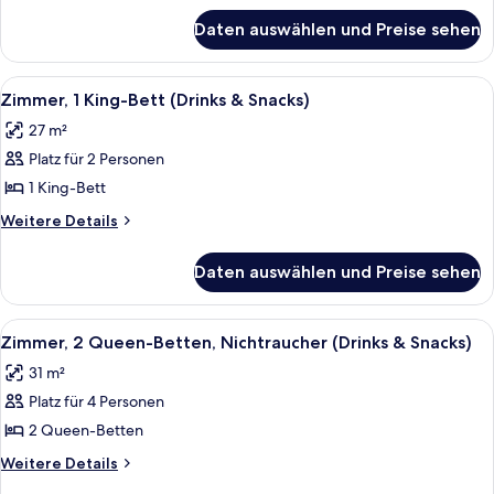
für
Daten auswählen und Preise sehen
Zimmer,
2 Queen-
Betten
Alle
Ein Hotelzimmer mit Bett, Wandferns
6
Zimmer, 1 King-Bett (Drinks & Snacks)
Fotos
27 m²
für
Platz für 2 Personen
Zimmer,
1 King-
1 King-Bett
Bett
Weitere
Weitere Details
(Drinks
Details
für
&
Daten auswählen und Preise sehen
Zimmer,
Snacks)
1 King-
anzeigen
Bett
Alle
Ein Hotelzimmer mit zwei Betten, ei
4
(Drinks
Zimmer, 2 Queen-Betten, Nichtraucher (Drinks & Snacks)
Fotos
&
31 m²
Snacks)
für
Platz für 4 Personen
Zimmer,
2 Queen-
2 Queen-Betten
Betten,
Weitere
Weitere Details
Nichtraucher
Details