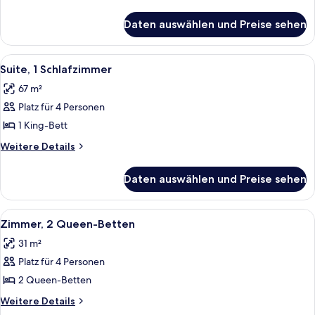
Details
(Mobility
für
&
Daten auswählen und Preise sehen
Zimmer,
Hearing,
1 King-
Roll-
Bett,
Alle
Ein modernes Hotelzimmer mit einem g
4
barrierefrei
In
Suite, 1 Schlafzimmer
Fotos
(Mobility
Shower)
67 m²
&
für
anzeigen
Hearing,
Platz für 4 Personen
Suite,
Roll-
1
1 King-Bett
In
Schlafzimmer
Shower)
Weitere
Weitere Details
anzeigen
Details
für
Daten auswählen und Preise sehen
Suite,
1
Schlafzimmer
Alle
Ein Hotelzimmer mit zwei Betten, ei
4
Zimmer, 2 Queen-Betten
Fotos
31 m²
für
Platz für 4 Personen
Zimmer,
2 Queen-
2 Queen-Betten
Betten
Weitere
Weitere Details
anzeigen
Details