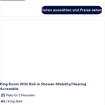
Details
für
Daten auswählen und Preise sehen
King
Room
King Room With Roll-in Shower-Mobility/Hearing
Accessible
Platz für 2 Personen
1 King-Bett