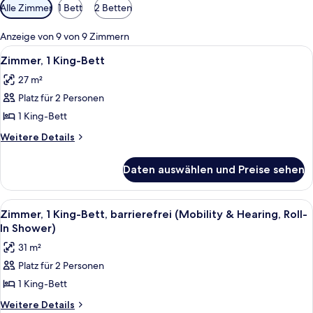
Verfügbare
Alle Zimmer
1 Bett
2 Betten
Filter
für
Anzeige von 9 von 9 Zimmern
Zimmer
Alle
Ein Hotelzimmer mit Bett, Schreibtisc
5
Zimmer, 1 King-Bett
Fotos
27 m²
für
Platz für 2 Personen
Zimmer,
1 King-
1 King-Bett
Bett
Weitere
Weitere Details
anzeigen
Details
für
Daten auswählen und Preise sehen
Zimmer,
1 King-
Bett
Alle
Ein Hotelzimmer mit einem großen Be
5
Zimmer, 1 King-Bett, barrierefrei (Mobility & Hearing, Roll-
Fotos
In Shower)
für
31 m²
Zimmer,
Platz für 2 Personen
1 King-
1 King-Bett
Bett,
barrierefrei
Weitere
Weitere Details