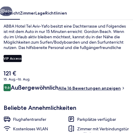
rück
Weiter
40+
Übersicht
Zimmer
Lage
Richtlinien
ABBA Hotel Tel Aviv-Yafo besitzt eine Dachterrasse und Folgendes
ist mit dem Auto in nur 15 Minuten erreicht: Gordon Beach. Wenn
du im Urlaub aktiv bleiben möchtest, kannst du in der Nähe die
Möglichkeiten zum Surfen/Bodyboarden und den Surfunterricht
nutzen. Das hilfsbereite Personal und die fußgängerfreundliche
Lage erhalten gute Bewertungen von anderen Reisenden.
VIP Access
Der
121 €
Außenbereich
aktuelle
15. Aug.–16. Aug.
Preis
Bewertungen
Außergewöhnlich
9,6
beträgt
Alle 16 Bewertungen anzeigen
9,6 von 10.
121 €.
Beliebte Annehmlichkeiten
Flughafentransfer
Parkplätze verfügbar
Kostenloses WLAN
Zimmer mit Verbindungstür