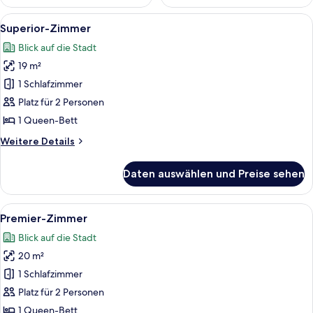
Alle
Ein modernes Hotelzimmer mit einem gr
7
Superior-Zimmer
Fotos
Blick auf die Stadt
für
19 m²
Superior-
Zimmer
1 Schlafzimmer
anzeigen
Platz für 2 Personen
1 Queen-Bett
Weitere
Weitere Details
Details
für
Daten auswählen und Preise sehen
Superior-
Zimmer
Alle
Ein modernes Hotelzimmer mit einem gr
3
Premier-Zimmer
Fotos
Blick auf die Stadt
für
20 m²
Premier-
Zimmer
1 Schlafzimmer
anzeigen
Platz für 2 Personen
1 Queen-Bett