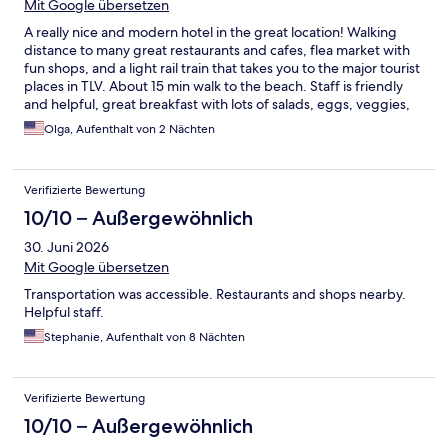
Mit Google übersetzen
A really nice and modern hotel in the great location! Walking
distance to many great restaurants and cafes, flea market with
fun shops, and a light rail train that takes you to the major tourist
places in TLV. About 15 min walk to the beach. Staff is friendly
and helpful, great breakfast with lots of salads, eggs, veggies,
and freshly baked breads and pastries. Comfortable mattress
Olga, Aufenthalt von 2 Nächten
and spacious rooms. It’s my 3rd time staying and it never
disappoints!
Verifizierte Bewertung
10/10 – Außergewöhnlich
30. Juni 2026
Mit Google übersetzen
Transportation was accessible. Restaurants and shops nearby.
Helpful staff.
Stephanie, Aufenthalt von 8 Nächten
Verifizierte Bewertung
10/10 – Außergewöhnlich