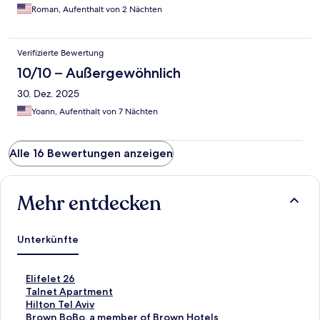
Roman, Aufenthalt von 2 Nächten
Verifizierte Bewertung
10/10 – Außergewöhnlich
30. Dez. 2025
Yoann, Aufenthalt von 7 Nächten
Alle 16 Bewertungen anzeigen
Mehr entdecken
Unterkünfte
L
Elifelet 26
i
L
Talnet Apartment
n
i
L
Hilton Tel Aviv
k
n
i
L
Brown BoBo, a member of Brown Hotels