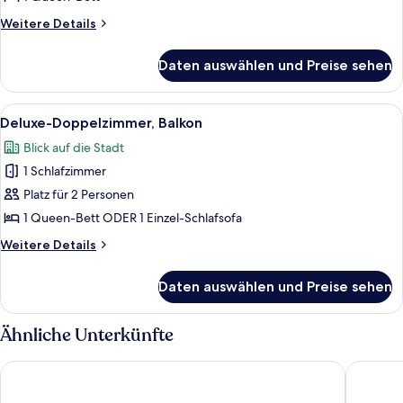
Weitere
Weitere Details
Details
für
Daten auswählen und Preise sehen
Premier-
Zimmer
Alle
Ein Hotelzimmer mit einem Bett, einem 
1
Deluxe-Doppelzimmer, Balkon
Fotos
Blick auf die Stadt
für
1 Schlafzimmer
Deluxe-
Doppelzimmer,
Platz für 2 Personen
Balkon
1 Queen-Bett ODER 1 Einzel-Schlafsofa
anzeigen
Weitere
Weitere Details
Details
für
Daten auswählen und Preise sehen
Deluxe-
Doppelzimmer,
Balkon
Ähnliche Unterkünfte
Joseph Hotel TLV
Alberto 