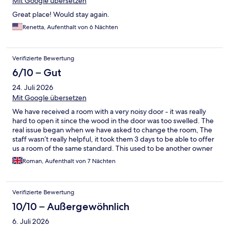
Mit Google übersetzen
Great place! Would stay again.
Renetta, Aufenthalt von 6 Nächten
Verifizierte Bewertung
6/10 – Gut
24. Juli 2026
Mit Google übersetzen
We have received a room with a very noisy door - it was really
hard to open it since the wood in the door was too swelled. The
real issue began when we have asked to change the room, The
staff wasn’t really helpful, it took them 3 days to be able to offer
us a room of the same standard. This used to be another owner
and name to the hotel - Numa - and unfortunately since the
Roman, Aufenthalt von 7 Nächten
owners changed there is a bit of decline in the service offered.
No soaps for handwashing, no complementary water (instead
you can use a water machine located in the lobby) I really wish
Verifizierte Bewertung
this hotel will ramp up the service level - otherwise it is still a very
good value for money with decent location.
10/10 – Außergewöhnlich
6. Juli 2026