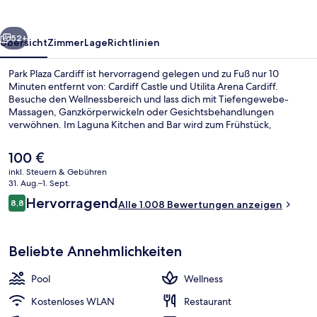
rück
Weiter
52+
Übersicht
Zimmer
Lage
Richtlinien
Park Plaza Cardiff ist hervorragend gelegen und zu Fuß nur 10
Minuten entfernt von: Cardiff Castle und Utilita Arena Cardiff.
Besuche den Wellnessbereich und lass dich mit Tiefengewebe-
Massagen, Ganzkörperwickeln oder Gesichtsbehandlungen
verwöhnen. Im Laguna Kitchen and Bar wird zum Frühstück,
Mittagessen und Abendessen lokale Küche serviert. Weitere
Highlights sind ein Innenpool, eine Bar/Lounge und ein
Der
100 €
Fitnesscenter. Anderen Reisenden gefallen das hilfsbereite Personal
aktuelle
inkl. Steuern & Gebühren
und die zentrale Lage sehr gut.
Preis
31. Aug.–1. Sept.
Innenpool, Liegestühle
beträgt
Bewertungen
Hervorragend
8,8
Alle 1.008 Bewertungen anzeigen
100 €.
8,8 von 10.
Beliebte Annehmlichkeiten
Pool
Wellness
Kostenloses WLAN
Restaurant