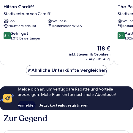
Hilton
The
Hilton Cardiff
The Pa
Cardiff
Parkgat
Stadtzentrum von Cardiff
Stadtze
Stadtzentrum
Hotel
Pool
Wellness
Wellne
von
Stadtze
Haustiere erlaubt
Kostenloses WLAN
Restau
Cardiff
von
Cardiff
8.4
9.4
Sehr gut
Auß
8,4
9,4
von
von
1.013 Bewertungen
1.82
10,
10,
Der
118 €
Sehr
Außerge
Preis
gut,
1.826
inkl. Steuern & Gebühren
beträgt
17. Aug.–18. Aug.
1.013
Bewert
118 €
Bewertungen
Ähnliche Unterkünfte vergleichen
Melde dich an, um verfügbare Rabatte und Vorteile
anzuzeigen. Mehr Prämien für noch mehr Abenteuer!
Anmelden
Jetzt kostenlos registrieren
Zur Gegend