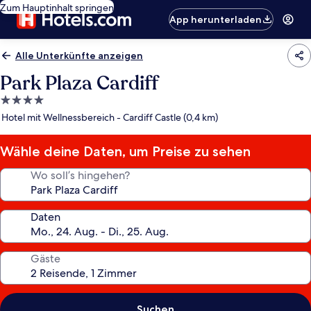
Zum Hauptinhalt springen
App herunterladen
Alle Unterkünfte anzeigen
Park Plaza Cardiff
4.0-
Sterne-
Hotel mit Wellnessbereich - Cardiff Castle (0,4 km)
Unterkunft
Wähle deine Daten, um Preise zu sehen
Wo soll’s hingehen?
Daten
Gäste
Suchen