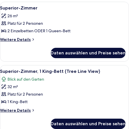
anzeigen
1
Alle
Ein Hotelzimmer mit einem großen Be
7
King
Superior-Zimmer
Fotos
Bed
26 m²
für
Platz für 2 Personen
Superior-
Zimmer
2 Einzelbetten ODER 1 Queen-Bett
anzeigen
Weitere
Weitere Details
Details
für
Daten auswählen und Preise sehen
Superior-
Zimmer
Alle
Ein Hotelzimmer mit großem Fenster, 
5
Superior-Zimmer, 1 King-Bett (Tree Line View)
Fotos
Blick auf den Garten
für
32 m²
Superior-
Zimmer,
Platz für 2 Personen
1 King-
1 King-Bett
Bett
Weitere
Weitere Details
(Tree
Details
Line
für
Daten auswählen und Preise sehen
Superior-
View)