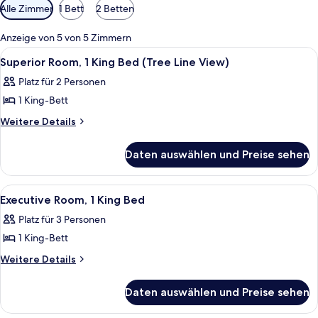
Verfügbare
Alle Zimmer
1 Bett
2 Betten
Filter
für
Anzeige von 5 von 5 Zimmern
Zimmer
Alle
Ein modernes Badezimmer mit einer g
1
Superior Room, 1 King Bed (Tree Line View)
Fotos
Platz für 2 Personen
für
1 King-Bett
Superior
Room,
Weitere
Weitere Details
Details
1
für
King
Daten auswählen und Preise sehen
Superior
Bed
Room,
(Tree
1
Alle
Ein Hotelzimmer mit Bett, Schreibtisch
3
King
Line
Executive Room, 1 King Bed
Fotos
Bed
View)
Platz für 3 Personen
(Tree
für
anzeigen
Line
1 King-Bett
Executive
View)
Room,
Weitere
Weitere Details
Details
1
für
King
Daten auswählen und Preise sehen
Executive
Bed
Room,