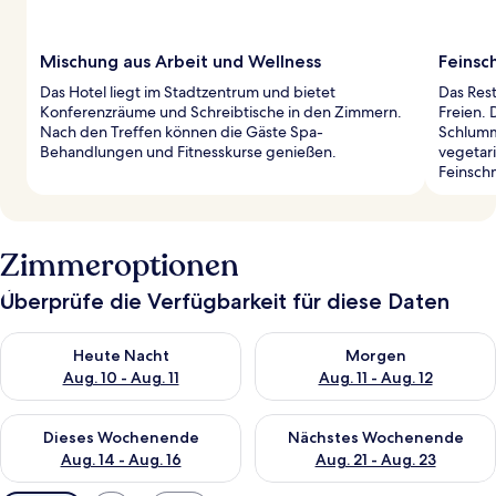
Mischung aus Arbeit und Wellness
Feinsc
Das Hotel liegt im Stadtzentrum und bietet
Das Rest
Konferenzräume und Schreibtische in den Zimmern.
Freien. 
Nach den Treffen können die Gäste Spa-
Schlumm
Behandlungen und Fitnesskurse genießen.
vegetari
Feinsch
Zimmeroptionen
Überprüfe die Verfügbarkeit für diese Daten
Überprüfe die Verfügbarkeit für heute Nacht, Aug. 10 - Aug. 11
Überprüfe die Verfügbarkeit fü
Heute Nacht
Morgen
Aug. 10 - Aug. 11
Aug. 11 - Aug. 12
Überprüfe die Verfügbarkeit für dieses Wochenende, Aug. 14 -
Überprüfe die Verfügbarkeit f
Dieses Wochenende
Nächstes Wochenende
Aug. 14 - Aug. 16
Aug. 21 - Aug. 23