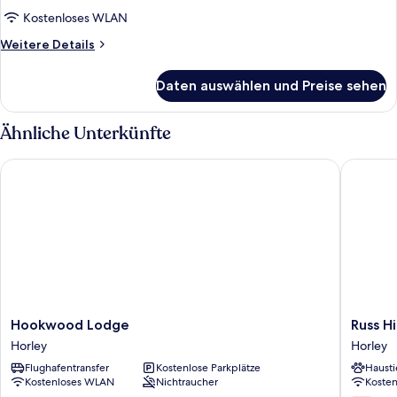
Kostenloses WLAN
Weitere
Weitere Details
Details
für
Daten auswählen und Preise sehen
Zimmer
Ähnliche Unterkünfte
Hookwood Lodge
Russ Hill
Hookwood
Russ
Hookwood Lodge
Russ Hi
Lodge
Hill
Horley
Horley
Horley
Hotel
Flughafentransfer
Kostenlose Parkplätze
Hausti
Horley
Kostenloses WLAN
Nichtraucher
Koste