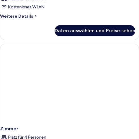
Kostenloses WLAN
Weitere
Weitere Details
Details
für
Daten auswählen und Preise sehen
Zimmer
Zimmer
Platz für 4 Personen