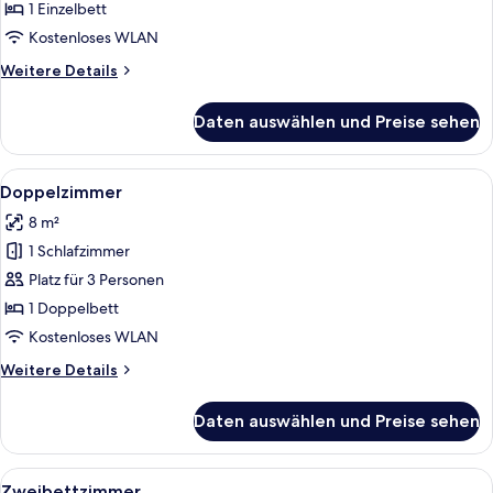
anzeigen
1 Einzelbett
Kostenloses WLAN
Weitere
Weitere Details
Details
für
Daten auswählen und Preise sehen
Einzelzimmer
Alle
Eine Küchenausstattung mit Wasserko
15
Doppelzimmer
Fotos
8 m²
für
1 Schlafzimmer
Doppelzimmer
anzeigen
Platz für 3 Personen
1 Doppelbett
Kostenloses WLAN
Weitere
Weitere Details
Details
für
Daten auswählen und Preise sehen
Doppelzimmer
Alle
Ein Hotelzimmer mit zwei Einzelbetten
6
Zweibettzimmer