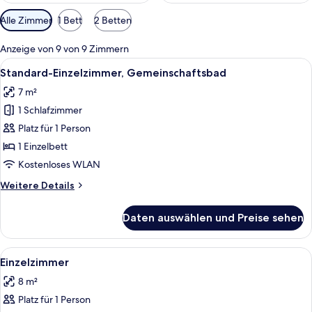
Verfügbare
Alle Zimmer
1 Bett
2 Betten
Filter
für
Anzeige von 9 von 9 Zimmern
Zimmer
Alle
Ein kleiner, schmaler Raum mit einem
1
Standard-Einzelzimmer, Gemeinschaftsbad
Fotos
7 m²
für
1 Schlafzimmer
Standard-
Einzelzimmer,
Platz für 1 Person
Gemeinschaftsbad
1 Einzelbett
anzeigen
Kostenloses WLAN
Weitere
Weitere Details
Details
für
Daten auswählen und Preise sehen
Standard-
Einzelzimmer,
Gemeinschaftsbad
Alle
Eine Duschkabine mit Glaswänden, ei
4
Einzelzimmer
Fotos
8 m²
für
Platz für 1 Person
Einzelzimmer