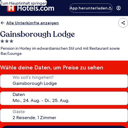
Zum Hauptinhalt springen
App herunterladen
Alle Unterkünfte anzeigen
Gainsborough Lodge
3.0-
Sterne-
Pension in Horley im edwardianischen Stil und mit Restaurant sowie
Unterkunft
Bar/Lounge
Wähle deine Daten, um Preise zu sehen
Wo soll’s hingehen?
Daten
Gäste