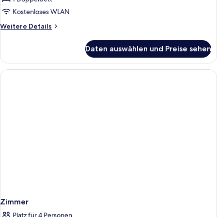
suite
Kostenloses WLAN
Room
Weitere
Weitere Details
Only
Details
(2Adults)
für
Daten auswählen und Preise sehen
Double
anzeigen
En-
suite
Room
Only
(2Adults)
Zimmer
Platz für 4 Personen