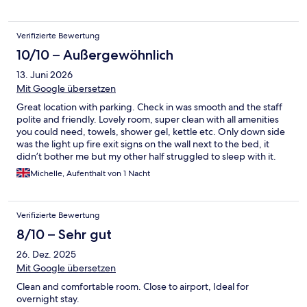
Verifizierte Bewertung
10/10 – Außergewöhnlich
13. Juni 2026
Mit Google übersetzen
Great location with parking. Check in was smooth and the staff
polite and friendly. Lovely room, super clean with all amenities
you could need, towels, shower gel, kettle etc. Only down side
was the light up fire exit signs on the wall next to the bed, it
didn’t bother me but my other half struggled to sleep with it.
We would absolutely stay again and have no qualms about
Michelle, Aufenthalt von 1 Nacht
recommending it. Top tip, the Turkish restaurant “Shiraz” down
the road is excellent. Less than 5 minute walk, the food is
delicious, amazing cocktails and the loveliest, friendliest staff
Verifizierte Bewertung
I’ve come across for a long time! This has become our pre
holiday tradition now.
8/10 – Sehr gut
26. Dez. 2025
Mit Google übersetzen
Clean and comfortable room. Close to airport, Ideal for
overnight stay.