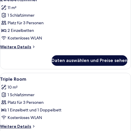
Fotos
11 m²
für
1 Schlafzimmer
Zweibettzimmer
anzeigen
Platz für 3 Personen
2 Einzelbetten
Kostenloses WLAN
Weitere
Weitere Details
Details
für
Daten auswählen und Preise sehen
Zweibettzimmer
Alle
Eine Küchenausstattung mit Wasserko
6
Triple Room
Fotos
10 m²
für
1 Schlafzimmer
Triple
Room
Platz für 3 Personen
anzeigen
1 Einzelbett und 1 Doppelbett
Kostenloses WLAN
Weitere
Weitere Details