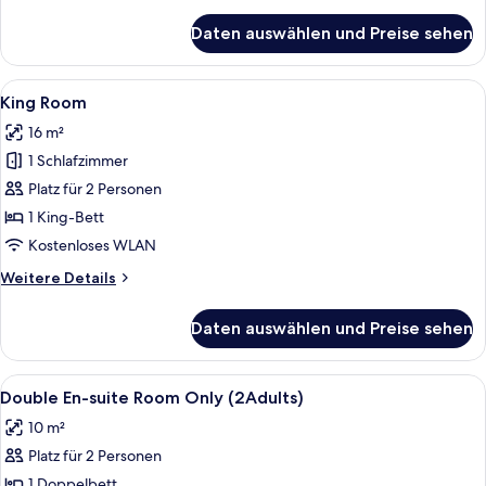
Details
für
Daten auswählen und Preise sehen
Triple
Room
Alle
Eine Küchenausstattung mit Wasserko
4
King Room
Fotos
16 m²
für
1 Schlafzimmer
King
Room
Platz für 2 Personen
anzeigen
1 King-Bett
Kostenloses WLAN
Weitere
Weitere Details
Details
für
Daten auswählen und Preise sehen
King
Room
Alle
Ein Hotelzimmer mit Bett, Fenster mit
3
Double En-suite Room Only (2Adults)
Fotos
10 m²
für
Platz für 2 Personen
Double
En-
1 Doppelbett