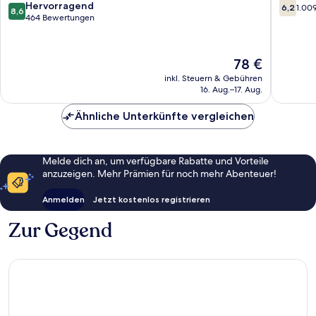
8.6
6.2
Hervorragend
6,2
1.00
8,6
von
von
464 Bewertungen
10,
10,
Hervorragend,
1.009
464
Bewert
Der
78 €
Bewertungen
Preis
inkl. Steuern & Gebühren
beträgt
16. Aug.–17. Aug.
78 €
Ähnliche Unterkünfte vergleichen
Melde dich an, um verfügbare Rabatte und Vorteile
anzuzeigen. Mehr Prämien für noch mehr Abenteuer!
Anmelden
Jetzt kostenlos registrieren
Zur Gegend