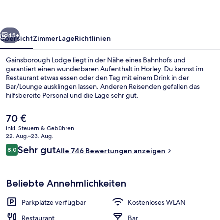
rück
Weiter
45+
Übersicht
Zimmer
Lage
Richtlinien
Gainsborough Lodge liegt in der Nähe eines Bahnhofs und
garantiert einen wunderbaren Aufenthalt in Horley. Du kannst im
Restaurant etwas essen oder den Tag mit einem Drink in der
Bar/Lounge ausklingen lassen. Anderen Reisenden gefallen das
hilfsbereite Personal und die Lage sehr gut.
Der
70 €
aktuelle
inkl. Steuern & Gebühren
Preis
22. Aug.–23. Aug.
Unterkunftsgelände
beträgt
Bewertungen
Sehr gut
8,0
Alle 746 Bewertungen anzeigen
70 €.
8,0 von 10.
Beliebte Annehmlichkeiten
Parkplätze verfügbar
Kostenloses WLAN
Restaurant
Bar