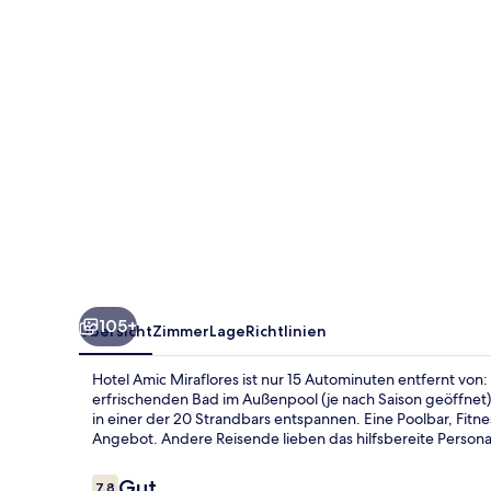
105+
Übersicht
Zimmer
Lage
Richtlinien
Hotel Amic Miraflores ist nur 15 Autominuten entfernt von
erfrischenden Bad im Außenpool (je nach Saison geöffnet
in einer der 20 Strandbars entspannen. Eine Poolbar, Fit
Angebot. Andere Reisende lieben das hilfsbereite Persona
Bewertungen
Gut
7,8