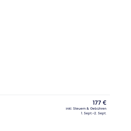
ch
Außenpool (je nach Saison geöffnet),
Der
177 €
aktuelle
inkl. Steuern & Gebühren
Preis
1. Sept.–2. Sept.
io
Veranda
beträgt
177 €.