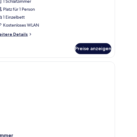
1 Schlafzimmer
Platz für 1 Person
1 Einzelbett
Kostenloses WLAN
itere
itere Details
tails
r
Preise anzeigen
nzelzimmer
immer