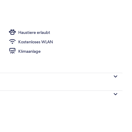
e, Liegestühle, Sonnenschirme, 20 Strandbars
Haustiere erlaubt
Kostenloses WLAN
Klimaanlage