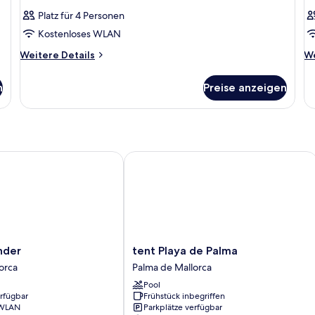
Platz für 4 Personen
Kostenloses WLAN
Weitere
We
Weitere Details
We
Details
De
für
fü
n
Preise anzeigen
Zimmer
Z
er
tent Playa de Palma
tent
nder
tent Playa de Palma
Playa
orca
Palma de Mallorca
de
Pool
Palma
erfügbar
Frühstück inbegriffen
Palma
 WLAN
Parkplätze verfügbar
de