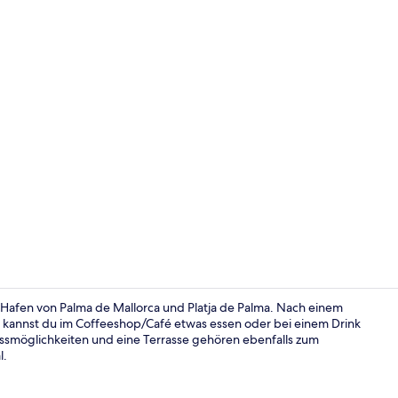
Außenberei
: Hafen von Palma de Mallorca und Platja de Palma. Nach einem
) kannst du im Coffeeshop/Café etwas essen oder bei einem Drink
nessmöglichkeiten und eine Terrasse gehören ebenfalls zum
Terrasse/Pat
l.