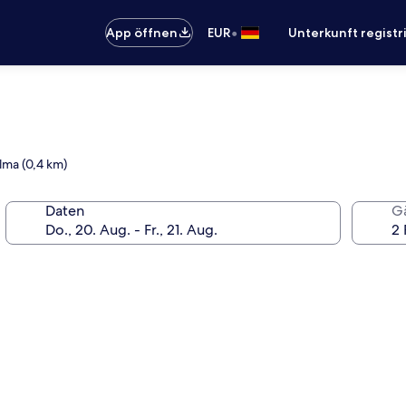
•
App öffnen
EUR
Unterkunft registr
lma (0,4 km)
Daten
G