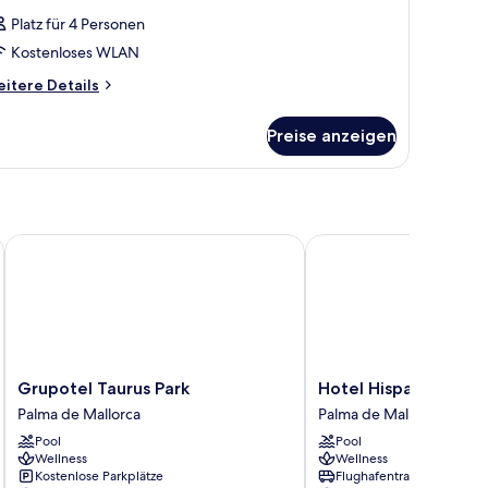
Platz für 4 Personen
Kostenloses WLAN
itere
itere Details
tails
r
Preise anzeigen
immer
Grupotel Taurus Park
Hotel Hispania
Grupotel
Hotel
Grupotel Taurus Park
Hotel Hispania
Taurus
Hispania
Palma de Mallorca
Palma de Mallorca
Park
Palma
Pool
Pool
Palma
de
Wellness
Wellness
de
Mallorca
Kostenlose Parkplätze
Flughafentransfer
Mallorca