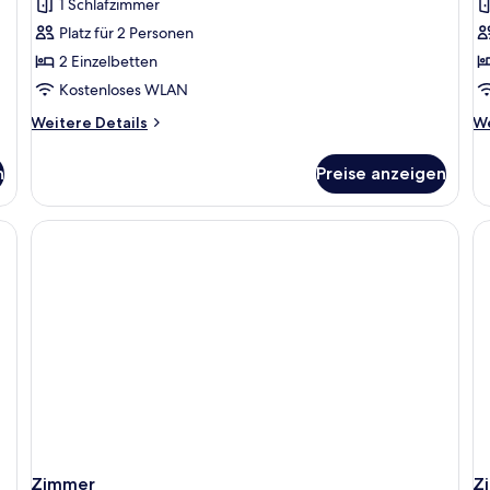
1 Schlafzimmer
anzeigen
Platz für 2 Personen
2 Einzelbetten
Kostenloses WLAN
Weitere
We
Weitere Details
We
Details
De
für
fü
n
Preise anzeigen
Standard-
Ei
Zweibettzimmer
Zimmer
Z