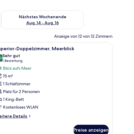
es Wochenende, Aug. 7 - Aug. 9.
Überprüfe die Verfügbarkeit für nächstes Wochenende, Aug. 1
Nächstes Wochenende
Aug. 14 - Aug. 16
Anzeige von 12 von 12 Zimmern
nachttisch, Meerblick und einem Vorhangfenster.
le
Ein Hotelzimmer mit Bett, Schreibtisch, Stuhl
4
uperior-Doppelzimmer, Meerblick
otos
Sehr gut
ür
0
8,0 von 10
(1
1 Bewertung
uperior-
Bewertung)
Blick aufs Meer
oppelzimmer,
15 m²
eerblick
1 Schlafzimmer
nzeigen
Platz für 2 Personen
1 King-Bett
Kostenloses WLAN
itere
itere Details
tails
r
Preise anzeigen
perior-