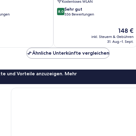
Kostenloses WLAN
Mallorca
8.0
Sehr gut
8,0
von
ungen
336 Bewertungen
10,
Sehr
Der
148 €
gut,
Preis
336
inkl. Steuern & Gebühren
beträgt
Bewertungen
31. Aug.–1. Sept.
148 €
Ähnliche Unterkünfte vergleichen
te und Vorteile anzuzeigen. Mehr