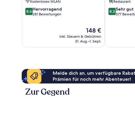
Kostenloses WLAN
Restaurant
8.6
8.2
Hervorragend
Sehr gut
8,6
8,2
von
von
281 Bewertungen
377 Bewert
10,
10,
Hervorragend,
Sehr
Der
148 €
281
gut,
Preis
Bewertungen
377
inkl. Steuern & Gebühren
beträgt
Bewertungen
31. Aug.–1. Sept.
148 €
Melde dich an, um verfügbare Rabat
Prämien für noch mehr Abenteuer!
Zur Gegend