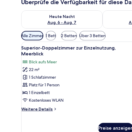
Überprüfe die Verfügbarkeit für diese D
Überprüfe die Verfügbarkeit für heute Nacht, Aug. 6
Überprüfe die
Heute Nacht
Aug. 6 - Aug. 7
A
Verfügbare
Alle Zimmer
1 Bett
2 Betten
Über 3 Betten
Filter
Alle
Ein Hotelzimmer mit Bett, ein
für
5
Superior-Doppelzimmer zur Einzelnutzung,
Fotos
Zimmer
Meerblick
für
Blick aufs Meer
Superior-
22 m²
Doppelzimmer
1 Schlafzimmer
zur
Einzelnutzung,
Platz für 1 Person
Meerblick
1 Einzelbett
anzeigen
Kostenloses WLAN
Weitere
Weitere Details
Details
für
Superior-
Preise anzeige
Doppelzimmer