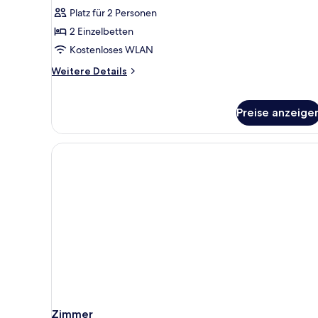
anzeigen
Platz für 2 Personen
2 Einzelbetten
Kostenloses WLAN
Weitere
Weitere Details
Details
für
Premium-
Preise anzeige
Zimmer
Zimmer