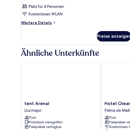
Platz für 4 Personen
Kostenloses WLAN
Weitere
Weitere Details
Details
für
Preise anzeige
Zimmer
Ähnliche Unterkünfte
tent Arenal
Hotel Oleand
tent
Hotel
tent Arenal
Hotel Olea
Arenal
Oleander
Llucmajor
Palma de Mall
Llucmajor
Palma
Pool
Pool
de
Frühstück inbegriffen
Parkplätze v
Mallorca
Parkplätze verfügbar
Kostenloses