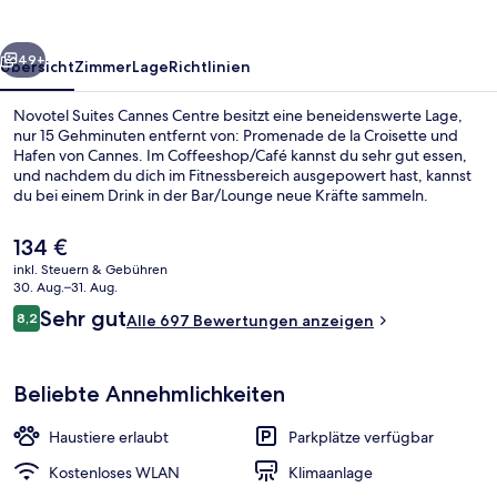
rück
Weiter
49+
Übersicht
Zimmer
Lage
Richtlinien
Novotel Suites Cannes Centre besitzt eine beneidenswerte Lage,
nur 15 Gehminuten entfernt von: Promenade de la Croisette und
Hafen von Cannes. Im Coffeeshop/Café kannst du sehr gut essen,
und nachdem du dich im Fitnessbereich ausgepowert hast, kannst
du bei einem Drink in der Bar/Lounge neue Kräfte sammeln.
Außerdem ist Folgendes mit dem Auto höchstens 10 Minuten
entfernt: Palais des Festivals et des Congrès und Sophia Antipolis.
Der
134 €
aktuelle
inkl. Steuern & Gebühren
Preis
30. Aug.–31. Aug.
In Strandnähe
beträgt
Bewertungen
Sehr gut
8,2
Alle 697 Bewertungen anzeigen
134 €.
8,2 von 10.
Beliebte Annehmlichkeiten
Haustiere erlaubt
Parkplätze verfügbar
Kostenloses WLAN
Klimaanlage