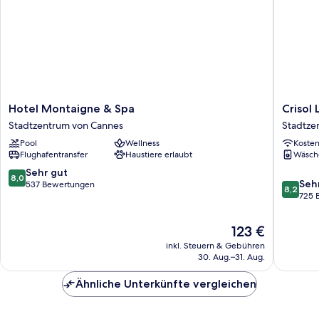
Hotel
Crisol
Hotel Montaigne & Spa
Crisol
Montaigne
Lumière
Stadtzentrum von Cannes
Stadtze
&
Stadtze
Pool
Wellness
Koste
Spa
von
Flughafentransfer
Haustiere erlaubt
Wäsch
Stadtzentrum
Cannes
von
8.0
Sehr gut
8,0
8.2
Cannes
Seh
von
537 Bewertungen
8,2
von
725 
10,
10,
Sehr
Sehr
gut,
Der
123 €
gut,
537
Preis
inkl. Steuern & Gebühren
725
Bewertungen
beträgt
30. Aug.–31. Aug.
Bewert
123 €
Ähnliche Unterkünfte vergleichen