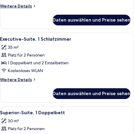
Betten
Weitere
Weitere Details
anzeigen
Details
für
Daten auswählen und Preise sehen
Superior-
Suite,
Mehrere
Alle
Ein Hotelzimmer mit einem Bett, einem
6
Betten
Executive-Suite, 1 Schlafzimmer
Fotos
35 m²
für
Platz für 2 Personen
Executive-
Suite,
1 Doppelbett und 2 Einzelbetten
1
Kostenloses WLAN
Schlafzimmer
Weitere
Weitere Details
anzeigen
Details
für
Daten auswählen und Preise sehen
Executive-
Suite,
1
Alle
Ein Hotelzimmer mit Bett, Nachttische
6
Schlafzimmer
Superior-Suite, 1 Doppelbett
Fotos
30 m²
für
Platz für 2 Personen
Superior-