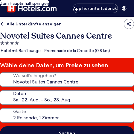
Zum Hauptinhalt springen
App herunterladen
Alle Unterkünfte anzeigen
Novotel Suites Cannes Centre
4.0-
Sterne-
Hotel mit Bar/Lounge - Promenade de la Croisette (0,8 km)
Unterkunft
Wähle deine Daten, um Preise zu sehen
Wo soll’s hingehen?
Daten
Gäste
Suchen