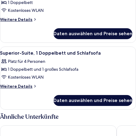
Suite,
1 Doppelbett
1
Kostenloses WLAN
Doppelbett
Weitere
Weitere Details
anzeigen
Details
für
Daten auswählen und Preise sehen
Superior-
Suite,
1
Alle
Ein Hotelzimmer mit Bett, Nachttische
5
Doppelbett
Superior-Suite, 1 Doppelbett und Schlafsofa
Fotos
Platz für 4 Personen
für
1 Doppelbett und 1 großes Schlafsofa
Superior-
Suite,
Kostenloses WLAN
1 Doppelbett
Weitere
Weitere Details
und
Details
für
Schlafsofa
Daten auswählen und Preise sehen
Superior-
anzeigen
Suite,
1 Doppelbett
Ähnliche Unterkünfte
und
Schlafsofa
Hotel Montaigne & Spa
Crisol L