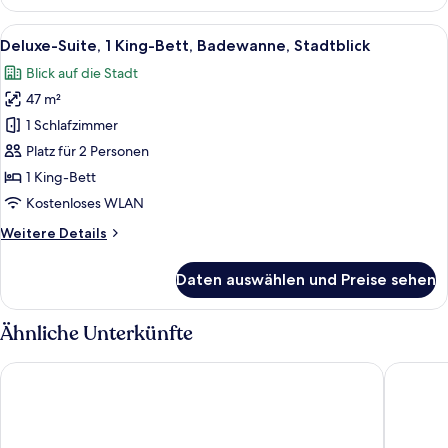
Doppelzimmer,
1 King-
Alle
Ein modernes Hotelzimmer mit einem 
4
Bett,
Deluxe-Suite, 1 King-Bett, Badewanne, Stadtblick
Fotos
eigenes
Blick auf die Stadt
Bad
für
47 m²
Deluxe-
Suite,
1 Schlafzimmer
1 King-
Platz für 2 Personen
Bett,
1 King-Bett
Badewanne,
Kostenloses WLAN
Stadtblick
Weitere
Weitere Details
anzeigen
Details
für
Daten auswählen und Preise sehen
Deluxe-
Suite,
1 King-
Ähnliche Unterkünfte
Bett,
Badewanne,
Landhotel Alte Zollstation
Hotel Pl
Stadtblick