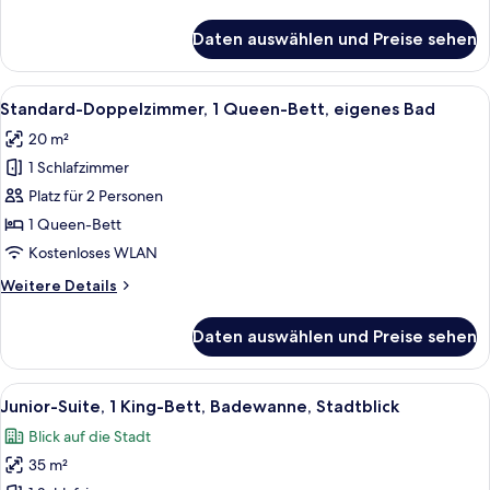
anzeigen
Details
für
Daten auswählen und Preise sehen
Superior-
Einzelzimmer,
1 Einzelbett,
Alle
Ein Hotelzimmer mit einem großen Bett
5
eigenes
Standard-Doppelzimmer, 1 Queen-Bett, eigenes Bad
Fotos
Bad
20 m²
für
1 Schlafzimmer
Standard-
Doppelzimmer,
Platz für 2 Personen
1
1 Queen-Bett
Queen-
Kostenloses WLAN
Bett,
Weitere
Weitere Details
eigenes
Details
Bad
für
Daten auswählen und Preise sehen
Standard-
anzeigen
Doppelzimmer,
1
Alle
Ein Hotelzimmer mit Bett, Minibar, F
11
Queen-
Junior-Suite, 1 King-Bett, Badewanne, Stadtblick
Fotos
Bett,
Blick auf die Stadt
eigenes
für
Bad
35 m²
Junior-