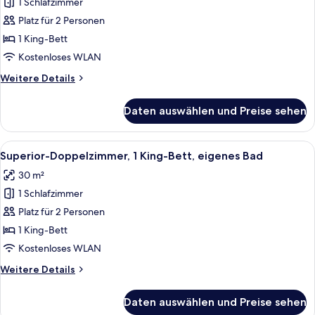
Suite,
1 Schlafzimmer
1 King-
Platz für 2 Personen
Bett,
1 King-Bett
Badewanne,
Kostenloses WLAN
Stadtblick
Weitere
Weitere Details
anzeigen
Details
für
Daten auswählen und Preise sehen
Junior-
Suite,
1 King-
Alle
Ein Hotelzimmer mit einem großen Bett
3
Bett,
Superior-Doppelzimmer, 1 King-Bett, eigenes Bad
Fotos
Badewanne,
30 m²
Stadtblick
für
1 Schlafzimmer
Superior-
Doppelzimmer,
Platz für 2 Personen
1 King-
1 King-Bett
Bett,
Kostenloses WLAN
eigenes
Weitere
Weitere Details
Bad
Details
anzeigen
für
Daten auswählen und Preise sehen
Superior-