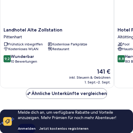
Landhotel
Hotel
Landhotel Alte Zollstation
Hotel P
Alte
Plankl
Pittenhart
Altöttin
Zollstation
Altöttin
Frühstück inbegriffen
Kostenlose Parkplätze
Pool
Pittenhart
Kostenloses WLAN
Restaurant
Hausti
9.2
8.8
Wunderbar
Her
9,2
8,8
von
von
10 Bewertungen
183 
10,
10,
Der
141 €
Wunderbar,
Hervorr
Preis
10
183
inkl. Steuern & Gebühren
beträgt
1. Sept.–2. Sept.
Bewertungen
Bewert
141 €
Ähnliche Unterkünfte vergleichen
Melde dich an, um verfügbare Rabatte und Vorteile
anzuzeigen. Mehr Prämien für noch mehr Abenteuer!
Anmelden
Jetzt kostenlos registrieren