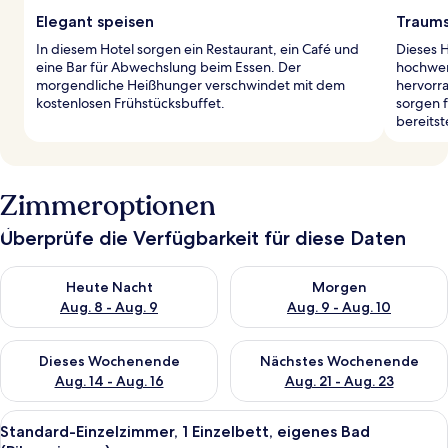
Elegant speisen
Traums
In diesem Hotel sorgen ein Restaurant, ein Café und
Dieses 
eine Bar für Abwechslung beim Essen. Der
hochwer
morgendliche Heißhunger verschwindet mit dem
hervorr
kostenlosen Frühstücksbuffet.
sorgen 
bereits
Zimmeroptionen
Überprüfe die Verfügbarkeit für diese Daten
Überprüfe die Verfügbarkeit für heute Nacht, Aug. 8 - Aug. 9.
Überprüfe die Verfügbarkeit f
Heute Nacht
Morgen
Aug. 8 - Aug. 9
Aug. 9 - Aug. 10
Überprüfe die Verfügbarkeit für dieses Wochenende, Aug. 14 -
Überprüfe die Verfügbarkeit f
Dieses Wochenende
Nächstes Wochenende
Aug. 14 - Aug. 16
Aug. 21 - Aug. 23
Alle
Ein Hotelzimmer mit Bett, Schreibtis
4
Standard-Einzelzimmer, 1 Einzelbett, eigenes Bad
Fotos