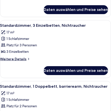
anzeigen
Details
für
Daten auswählen und Preise sehen
Standardzimmer,
Mehrere
Betten,
Alle
Ein Hotelzimmer mit drei Einzelbetten
10
Nichtraucher
Standardzimmer, 3 Einzelbetten, Nichtraucher
Fotos
17 m²
für
1 Schlafzimmer
Standardzimmer,
3 Einzelbetten,
Platz für 3 Personen
Nichtraucher
3 Einzelbetten
anzeigen
Weitere
Weitere Details
Details
für
Daten auswählen und Preise sehen
Standardzimmer,
3 Einzelbetten,
Nichtraucher
Alle
Ein Hotelzimmer mit einem großen Bett
7
Standardzimmer, 1 Doppelbett, barrierearm, Nichtraucher
Fotos
17 m²
für
1 Schlafzimmer
Standardzimmer,
1
Platz für 2 Personen