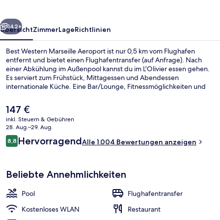
rück
Weiter
142+
Übersicht
Zimmer
Lage
Richtlinien
Best Western Marseille Aeroport ist nur 0,5 km vom Flughafen
entfernt und bietet einen Flughafentransfer (auf Anfrage). Nach
einer Abkühlung im Außenpool kannst du im L'Olivier essen gehen.
Es serviert zum Frühstück, Mittagessen und Abendessen
internationale Küche. Eine Bar/Lounge, Fitnessmöglichkeiten und
eine Snackbar gehören ebenfalls zum Angebot. Andere Reisende
mögen das hilfsbereite Personal und die Nähe zum Flughafen.
Der
147 €
aktuelle
inkl. Steuern & Gebühren
Preis
28. Aug.–29. Aug.
Behindertenparkplätze
beträgt
Bewertungen
Hervorragend
8,8
Alle 1.004 Bewertungen anzeigen
147 €.
8,8 von 10.
Beliebte Annehmlichkeiten
Pool
Flughafentransfer
Kostenloses WLAN
Restaurant