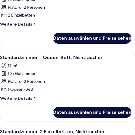
Comfort-
Zimmer,
Platz für 2 Personen
2 Einzelbetten,
2 Einzelbetten
Nichtraucher,
Weitere
Weitere Details
Poolblick
Details
anzeigen
für
Daten auswählen und Preise sehen
Comfort-
Zimmer,
2 Einzelbetten,
Alle
Ein Hotelzimmer mit einem Bett, eine
7
Nichtraucher,
Standardzimmer, 1 Queen-Bett, Nichtraucher
Fotos
Poolblick
17 m²
für
1 Schlafzimmer
Standardzimmer,
1
Platz für 2 Personen
Queen-
1 Queen-Bett
Bett,
Weitere
Weitere Details
Nichtraucher
Details
anzeigen
für
Daten auswählen und Preise sehen
Standardzimmer,
1
Queen-
Alle
Ein Hotelzimmer mit zwei Betten, eine
7
Bett,
Standardzimmer, 2 Einzelbetten, Nichtraucher