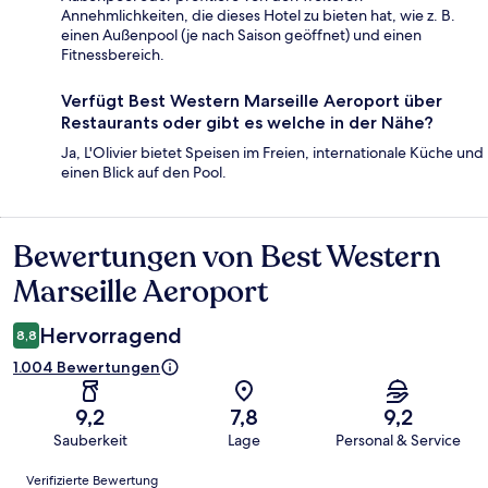
Annehmlichkeiten, die dieses Hotel zu bieten hat, wie z. B.
einen Außenpool (je nach Saison geöffnet) und einen
Fitnessbereich.
Verfügt Best Western Marseille Aeroport über
Restaurants oder gibt es welche in der Nähe?
Ja, L'Olivier bietet Speisen im Freien, internationale Küche und
einen Blick auf den Pool.
Bewertungen von Best Western
Bewertungen
Marseille Aeroport
Hervorragend
8,8
1.004 Bewertungen
9,2
7,8
9,2
Sauberkeit
Lage
Personal & Service
Bewertungen
Verifizierte Bewertung