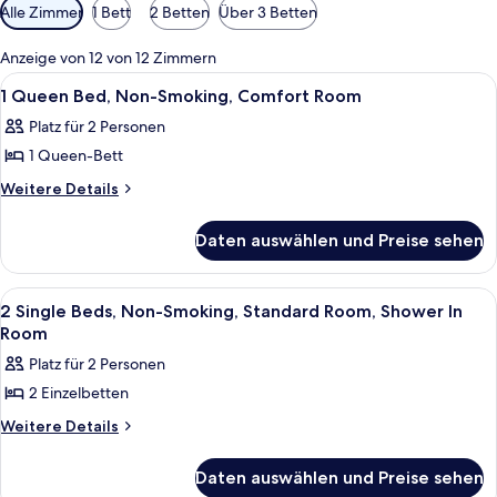
Verfügbare
Alle Zimmer
1 Bett
2 Betten
Über 3 Betten
Filter
für
Anzeige von 12 von 12 Zimmern
Zimmer
Alle
Ein Hotelzimmer mit einem Bett, einem
1
1 Queen Bed, Non-Smoking, Comfort Room
Fotos
Platz für 2 Personen
für
1 Queen-Bett
1
Queen
Weitere
Weitere Details
Details
Bed,
für
Non-
Daten auswählen und Preise sehen
1
Smoking,
Queen
Comfort
Bed,
Alle
Hochwertige Bettwaren, Pillowtop-Bet
3
Non-
Room
2 Single Beds, Non-Smoking, Standard Room, Shower In
Fotos
Smoking,
Room
anzeigen
Comfort
für
Platz für 2 Personen
Room
2
2 Einzelbetten
Single
Beds,
Weitere
Weitere Details
Details
Non-
für
Smoking,
Daten auswählen und Preise sehen
2