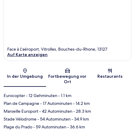
Face à L'aéroport, Vitrolles, Bouches-du-Rhone, 13127
Auf Karte anzeigen
Karte
In der Umgebung
Fortbewegung vor
Restaurants
Ort
Eurocopter
- 12 Gehminuten
- 1.1 km
Plan de Campagne
- 17 Autominuten
- 14.2 km
Marseille Europort
- 42 Autominuten
- 28.3 km
Stade Vélodrome
- 54 Autominuten
- 34.9 km
Plage du Prado
- 59 Autominuten
- 36.6 km