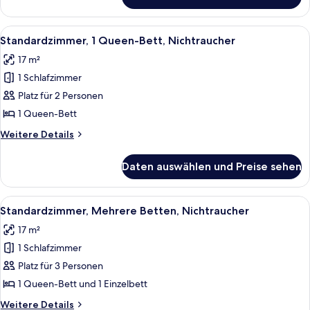
Standardzimmer,
2 Einzelbetten,
Nichtraucher
Alle
Ein Hotelzimmer mit einem großen Bett
7
Standardzimmer, 1 Queen-Bett, Nichtraucher
Fotos
17 m²
für
1 Schlafzimmer
Standardzimmer,
1
Platz für 2 Personen
Queen-
1 Queen-Bett
Bett,
Weitere
Weitere Details
Nichtraucher
Details
anzeigen
für
Daten auswählen und Preise sehen
Standardzimmer,
1
Queen-
Alle
Ein modernes Hotelzimmer mit einem 
13
Bett,
Standardzimmer, Mehrere Betten, Nichtraucher
Fotos
Nichtraucher
17 m²
für
1 Schlafzimmer
Standardzimmer,
Mehrere
Platz für 3 Personen
Betten,
1 Queen-Bett und 1 Einzelbett
Nichtraucher
Weitere
Weitere Details