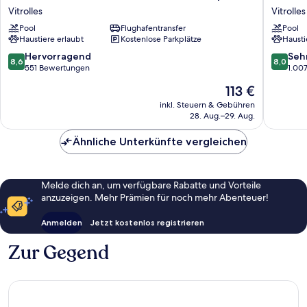
Garden
Marseill
Vitrolles
Vitrolles
Inn
Provenc
Pool
Flughafentransfer
Pool
Marseille
Aéropor
Haustiere erlaubt
Kostenlose Parkplätze
Hausti
Provence
Vitrolles
Airport
8.6
8.0
Hervorragend
Seh
8,6
8,0
Vitrolles
von
von
551 Bewertungen
1.00
10,
10,
Der
113 €
Hervorragend,
Sehr
Preis
551
gut,
inkl. Steuern & Gebühren
beträgt
28. Aug.–29. Aug.
Bewertungen
1.007
113 €
Bewert
Ähnliche Unterkünfte vergleichen
Melde dich an, um verfügbare Rabatte und Vorteile
anzuzeigen. Mehr Prämien für noch mehr Abenteuer!
Anmelden
Jetzt kostenlos registrieren
Zur Gegend