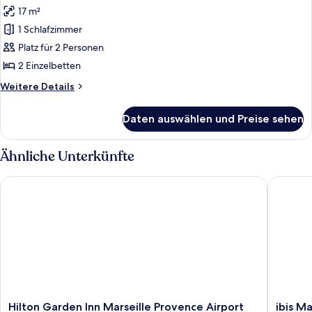
Fotos
Nichtraucher
17 m²
für
1 Schlafzimmer
Standardzimmer,
2 Einzelbetten,
Platz für 2 Personen
Nichtraucher
2 Einzelbetten
anzeigen
Weitere
Weitere Details
Details
für
Daten auswählen und Preise sehen
Standardzimmer,
2 Einzelbetten,
Nichtraucher
Ähnliche Unterkünfte
Hilton Garden Inn Marseille Provence Airport
ibis Mar
Hilton
ibis
Hilton Garden Inn Marseille Provence Airport
ibis M