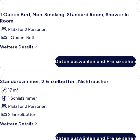
Standard
Single
Beds,
Room,
Alle
Hochwertige Bettwaren, Pillowtop-Bet
4
Non-
1 Queen Bed, Non-Smoking, Standard Room, Shower In
Shower
Fotos
Smoking,
Room
In
Standard
für
Platz für 2 Personen
Room
Room,
1
Shower
anzeigen
1 Queen-Bett
Queen
In
Bed,
Weitere
Weitere Details
Room
Details
Non-
für
Smoking,
Daten auswählen und Preise sehen
1
Standard
Queen
Bed,
Room,
Alle
Ein Hotelzimmer mit einem Bett, eine
8
Non-
Standardzimmer, 2 Einzelbetten, Nichtraucher
Shower
Fotos
Smoking,
In
17 m²
Standard
für
Room
Room,
1 Schlafzimmer
Standardzimmer,
Shower
anzeigen
2 Einzelbetten,
Platz für 2 Personen
In
Nichtraucher
Room
2 Einzelbetten
anzeigen
Weitere
Weitere Details
Details
für
Daten auswählen und Preise sehen