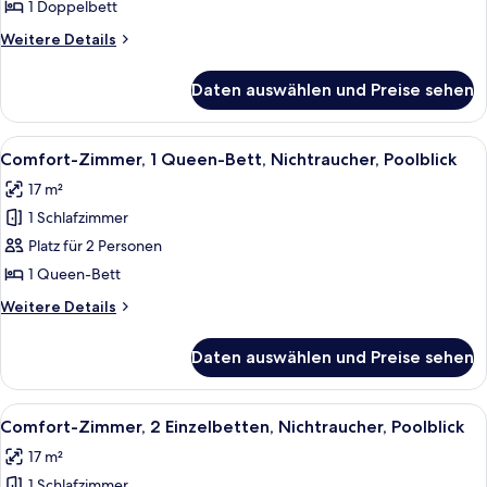
Doppelbett,
1 Doppelbett
barrierearm,
Weitere
Weitere Details
Nichtraucher
Details
anzeigen
für
Daten auswählen und Preise sehen
Standardzimmer,
1
Doppelbett,
Alle
Ein Hotelzimmer mit einem großen Bett
10
barrierearm,
Comfort-Zimmer, 1 Queen-Bett, Nichtraucher, Poolblick
Fotos
Nichtraucher
17 m²
für
1 Schlafzimmer
Comfort-
Zimmer,
Platz für 2 Personen
1
1 Queen-Bett
Queen-
Weitere
Weitere Details
Bett,
Details
Nichtraucher,
für
Daten auswählen und Preise sehen
Comfort-
Poolblick
Zimmer,
anzeigen
1
Alle
Ein Hotelzimmer mit zwei Betten, eine
9
Queen-
Comfort-Zimmer, 2 Einzelbetten, Nichtraucher, Poolblick
Fotos
Bett,
17 m²
Nichtraucher,
für
Poolblick
1 Schlafzimmer