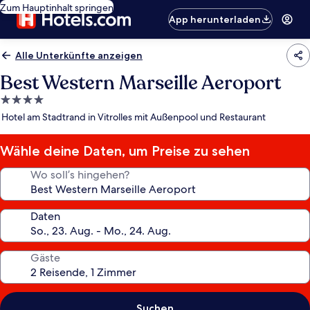
Zum Hauptinhalt springen
App herunterladen
Alle Unterkünfte anzeigen
Best Western Marseille Aeroport
4.0-
Sterne-
Hotel am Stadtrand in Vitrolles mit Außenpool und Restaurant
Unterkunft
Wähle deine Daten, um Preise zu sehen
Wo soll’s hingehen?
Daten
Gäste
Suchen