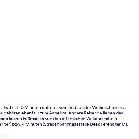
Deluxe Juni
u Fuß nur 10 Minuten entfernt von: Budapester Weihnachtsmarkt
una gehören ebenfalls zum Angebot. Andere Reisende lieben das
r einen kurzen Fußmarsch von den öffentlichen Verkehrsmitteln
Grand Emera
ek tér) bzw. 4 Minuten (Straßenbahnhaltestelle Deák Ferenc tér M).