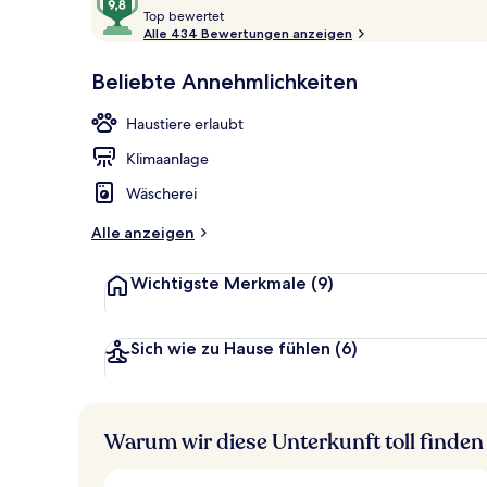
T
von
Top bewertet
o
Alle 434 Bewertungen anzeigen
10,
p
Sehr
Lobby
Beliebte Annehmlichkeiten
beliebt
b
e
Haustiere erlaubt
w
e
Klimaanlage
r
t
Wäscherei
e
t
Alle anzeigen
Wichtigste Merkmale
(9)
Sich wie zu Hause fühlen
(6)
Warum wir diese Unterkunft toll finden