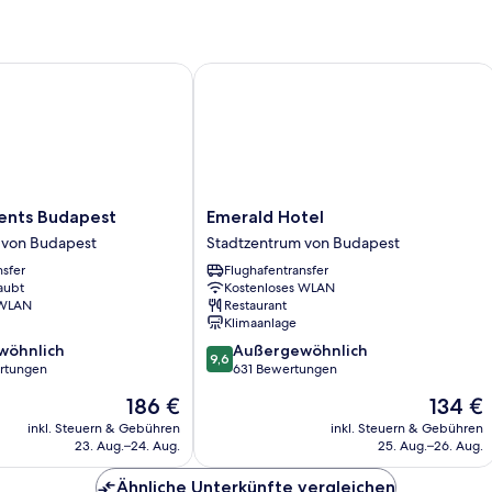
ts Budapest
Emerald Hotel
Emerald
ents Budapest
Emerald Hotel
Hotel
 von Budapest
Stadtzentrum von Budapest
Stadtzentrum
nsfer
Flughafentransfer
von
aubt
Kostenloses WLAN
Budapest
 WLAN
Restaurant
Klimaanlage
9.6
wöhnlich
Außergewöhnlich
9,6
von
rtungen
631 Bewertungen
10,
Der
Der
186 €
134 €
ich,
Außergewöhnlich,
Preis
Preis
631
inkl. Steuern & Gebühren
inkl. Steuern & Gebühren
beträgt
beträgt
23. Aug.–24. Aug.
25. Aug.–26. Aug.
Bewertungen
186 €
134 €
Ähnliche Unterkünfte vergleichen