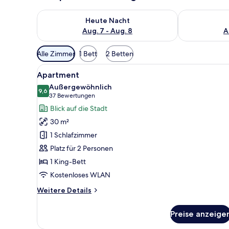
Überprüfe die Verfügbarkeit für heute Nacht, Aug. 7
Überprüfe die
Heute Nacht
Aug. 7 - Aug. 8
A
Verfügbare
Alle Zimmer
1 Bett
2 Betten
Filter
Alle
Ein modernes Hotelzimmer mit
für
5
Apartment
Fotos
Zimmer
Außergewöhnlich
für
9,6
9,6 von 10
(37
37 Bewertungen
Apartment
Bewertungen)
Blick auf die Stadt
anzeigen
30 m²
1 Schlafzimmer
Platz für 2 Personen
1 King-Bett
Kostenloses WLAN
Weitere
Weitere Details
Details
für
Preise anzeige
Apartment