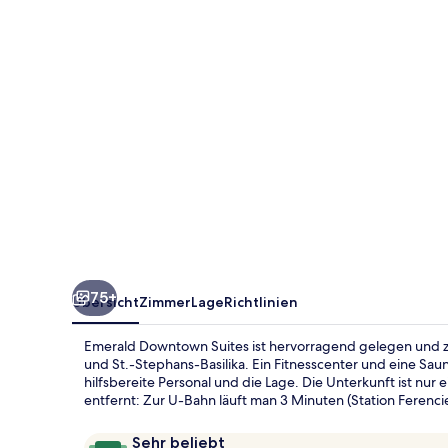
75+
Übersicht
Zimmer
Lage
Richtlinien
Emerald Downtown Suites ist hervorragend gelegen und z
und St.-Stephans-Basilika. Ein Fitnesscenter und eine Sa
hilfsbereite Personal und die Lage. Die Unterkunft ist nu
entfernt: Zur U-Bahn läuft man 3 Minuten (Station Ferenci
Bewertungen
9,8
Sehr beliebt