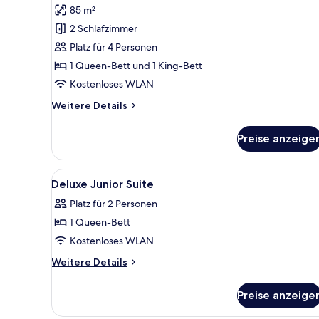
bedroom
85 m²
Apartment
2 Schlafzimmer
anzeigen
Platz für 4 Personen
1 Queen-Bett und 1 King-Bett
Kostenloses WLAN
Weitere
Weitere Details
Details
für
Preise anzeige
Two
bedroom
Apartment
Alle
Hochwertige Bettwaren, Mini
6
Deluxe Junior Suite
Fotos
Platz für 2 Personen
für
1 Queen-Bett
Deluxe
Junior
Kostenloses WLAN
Suite
Weitere
Weitere Details
anzeigen
Details
für
Preise anzeige
Deluxe
Junior