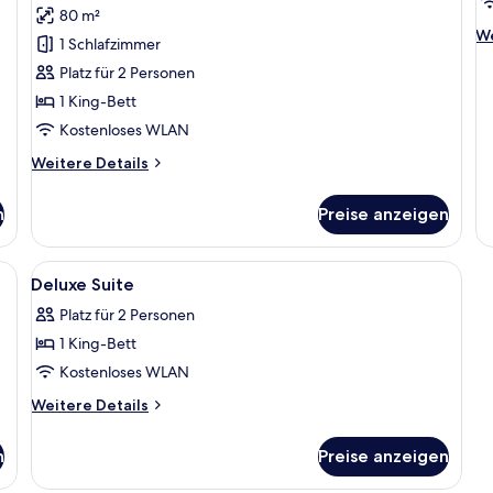
Emerald
a
80 m²
Suite
We
We
1 Schlafzimmer
anzeigen
De
Platz für 2 Personen
fü
Ap
1 King-Bett
Kostenloses WLAN
Weitere
Weitere Details
Details
für
n
Preise anzeigen
Grand
Emerald
Suite
bar, Zimmersafe, Verdunkelungsvorhänge
Alle
Badezimmer | Badewanne, kostenlose T
1
Deluxe Suite
Fotos
Platz für 2 Personen
für
1 King-Bett
Deluxe
Suite
Kostenloses WLAN
anzeigen
Weitere
Weitere Details
Details
für
n
Preise anzeigen
Deluxe
Suite