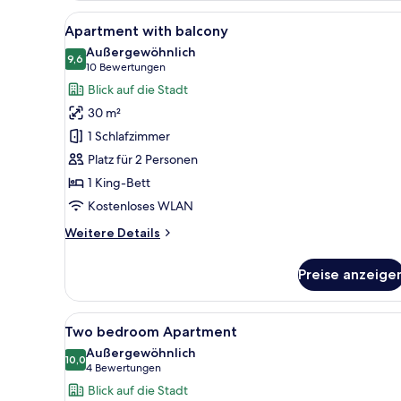
Alle
Ein modernes Hotelzimmer mit
6
Apartment with balcony
Fotos
Außergewöhnlich
für
9,6
9,6 von 10
(10
10 Bewertungen
Apartment
Bewertungen)
Blick auf die Stadt
with
30 m²
balcony
1 Schlafzimmer
anzeigen
Platz für 2 Personen
1 King-Bett
Kostenloses WLAN
Weitere
Weitere Details
Details
für
Preise anzeige
Apartment
with
balcony
Alle
Ein modernes Wohnzimmer mit 
17
Two bedroom Apartment
Fotos
Außergewöhnlich
für
10,0
10,0 von 10
(4
4 Bewertungen
Two
Bewertungen)
Blick auf die Stadt