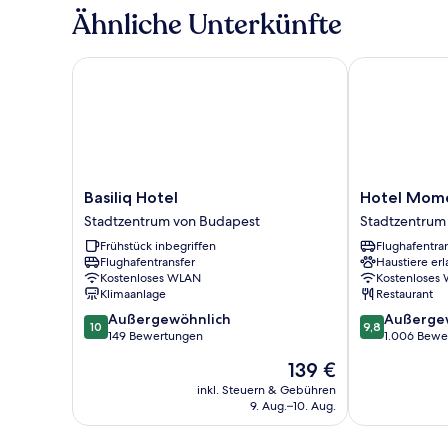
Suite
Ähnliche Unterkünfte
Basiliq Hotel
Hotel Momen
Basiliq
Hotel
Basiliq Hotel
Hotel Mom
Hotel
Moments
Stadtzentrum von Budapest
Stadtzentrum
Stadtzentrum
Budapest
Frühstück inbegriffen
Flughafentra
von
Stadtzentrum
Flughafentransfer
Haustiere erl
Budapest
von
Kostenloses WLAN
Kostenloses
Budapest
Klimaanlage
Restaurant
10.0
9.8
Außergewöhnlich
Außerge
10
9,8
von
von
149 Bewertungen
1.006 Bewe
10,
10,
Der
139 €
Außergewöhnlich,
Außergewöhnl
Preis
149
1.006
inkl. Steuern & Gebühren
beträgt
9. Aug.–10. Aug.
Bewertungen
Bewertungen
139 €