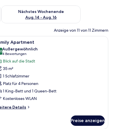
es Wochenende, Aug. 7 - Aug. 9.
Überprüfe die Verfügbarkeit für nächstes Wochenende, Aug. 1
Nächstes Wochenende
Aug. 14 - Aug. 16
Anzeige von 11 von 11 Zimmern
httisch mit Lampe.
roßen Bett, einem Schreibtisch und einem Fernseher.
le
Ein Hotelzimmer mit zwei Betten, einem Schre
6
amily Apartment
otos
Außergewöhnlich
ür
,0
10,0 von 10
(4
4 Bewertungen
amily
Bewertungen)
Blick auf die Stadt
partment
35 m²
nzeigen
1 Schlafzimmer
Platz für 4 Personen
1 King-Bett und 1 Queen-Bett
Kostenloses WLAN
itere
itere Details
tails
r
Preise anzeigen
mily
artment