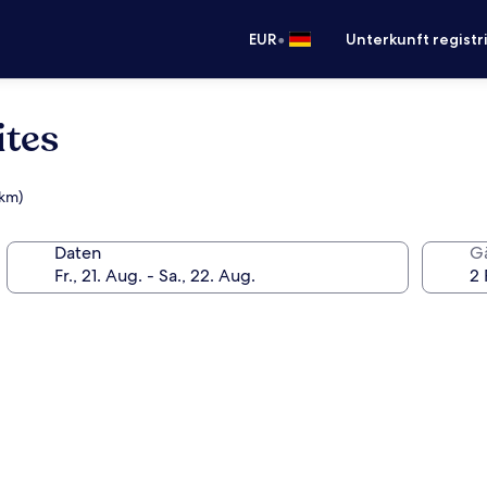
•
EUR
Unterkunft registr
tes
 km)
Daten
G