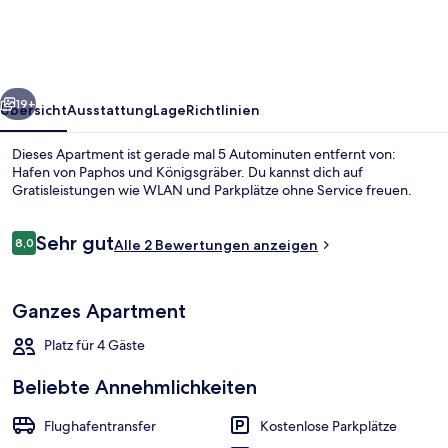
Flat
Lighthouse
48
rück
Weiter
19+
Übersicht
Ausstattung
Lage
Richtlinien
Dieses Apartment ist gerade mal 5 Autominuten entfernt von:
Hafen von Paphos und Königsgräber. Du kannst dich auf
Gratisleistungen wie WLAN und Parkplätze ohne Service freuen.
Bewertungen
Sehr gut
8,0
Alle 2 Bewertungen anzeigen
8,0 von 10.
Ganzes Apartment
Außenbereich
Platz für 4 Gäste
Beliebte Annehmlichkeiten
Flughafentransfer
Kostenlose Parkplätze