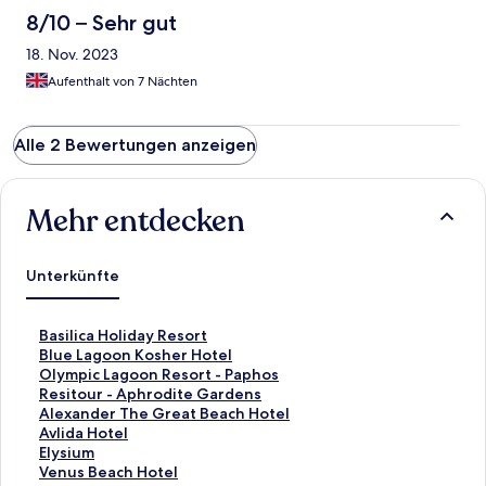
8/10 – Sehr gut
18. Nov. 2023
Aufenthalt von 7 Nächten
Alle 2 Bewertungen anzeigen
Mehr entdecken
Unterkünfte
L
Basilica Holiday Resort
i
L
Blue Lagoon Kosher Hotel
n
i
L
Olympic Lagoon Resort - Paphos
k
n
i
L
Resitour - Aphrodite Gardens
,
k
n
i
L
Alexander The Great Beach Hotel
d
,
k
n
i
L
Avlida Hotel
e
d
,
k
n
i
L
Elysium
r
e
d
,
k
n
i
L
Venus Beach Hotel