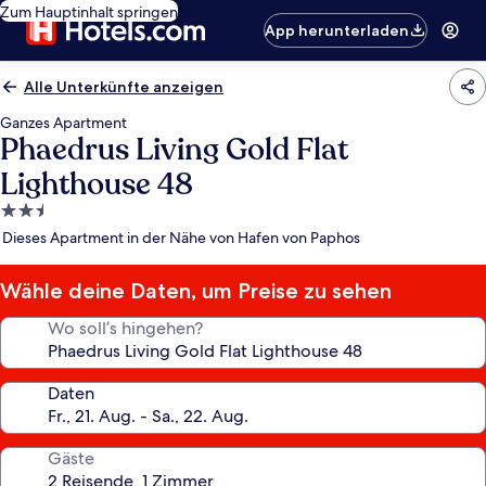
Zum Hauptinhalt springen
App herunterladen
Alle Unterkünfte anzeigen
Ganzes Apartment
Phaedrus Living Gold Flat
Lighthouse 48
2.5-
Sterne-
Dieses Apartment in der Nähe von Hafen von Paphos
Unterkunft
Wähle deine Daten, um Preise zu sehen
Wo soll’s hingehen?
Daten
Gäste