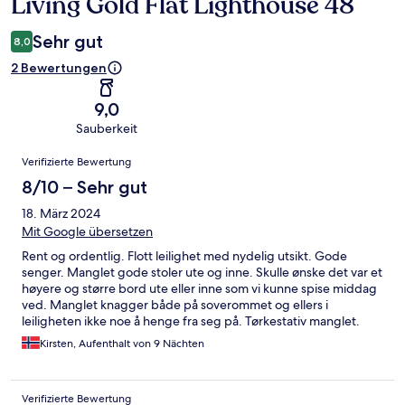
Living Gold Flat Lighthouse 48
Sehr gut
8,0
2 Bewertungen
9,0
Sauberkeit
Bewertungen
Verifizierte Bewertung
8/10 – Sehr gut
18. März 2024
Mit Google übersetzen
Rent og ordentlig. Flott leilighet med nydelig utsikt. Gode
senger. Manglet gode stoler ute og inne. Skulle ønske det var et
høyere og større bord ute eller inne som vi kunne spise middag
ved. Manglet knagger både på soverommet og ellers i
leiligheten ikke noe å henge fra seg på. Tørkestativ manglet.
Stekepanna var dårlig. Totaltsett var vi fornøyde og kommer
Kirsten, Aufenthalt von 9 Nächten
gjerne tilbake.😎😎
Verifizierte Bewertung