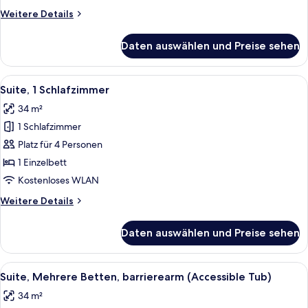
Weitere
Weitere Details
Details
für
Daten auswählen und Preise sehen
Standardzimmer
Alle
Ein modernes Hotelzimmer mit Flachbil
4
Suite, 1 Schlafzimmer
Fotos
34 m²
für
1 Schlafzimmer
Suite,
1
Platz für 4 Personen
Schlafzimmer
1 Einzelbett
anzeigen
Kostenloses WLAN
Weitere
Weitere Details
Details
für
Daten auswählen und Preise sehen
Suite,
1
Schlafzimmer
Alle
Ein Hotelzimmer mit einem Bett, einem
5
Suite, Mehrere Betten, barrierearm (Accessible Tub)
Fotos
34 m²
für