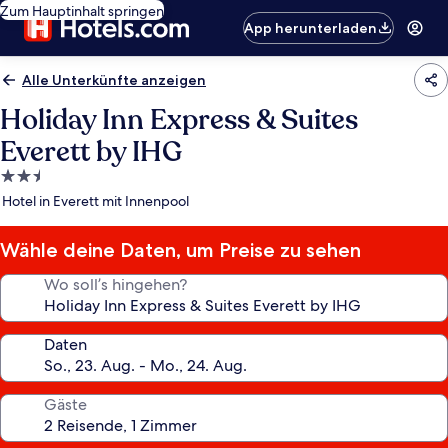
Zum Hauptinhalt springen
App herunterladen
Alle Unterkünfte anzeigen
Holiday Inn Express & Suites
Everett by IHG
2.5-
Sterne-
Hotel in Everett mit Innenpool
Unterkunft
Wähle deine Daten, um Preise zu sehen
Wo soll’s hingehen?
Daten
Gäste