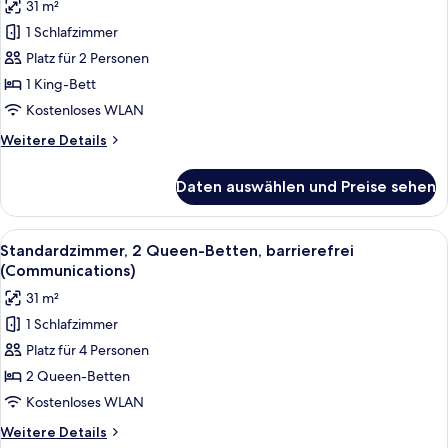
31 m²
Standardzimmer,
1 Schlafzimmer
1 King-
Platz für 2 Personen
Bett,
barrierefrei
1 King-Bett
(Communications,
Kostenloses WLAN
Accessible
Weitere
Weitere Details
Tub)
Details
anzeigen
für
Daten auswählen und Preise sehen
Standardzimmer,
1 King-
Bett,
Alle
Ein Hotelzimmer mit zwei Betten, eine
4
barrierefrei
Standardzimmer, 2 Queen-Betten, barrierefrei
Fotos
(Communications,
(Communications)
Accessible
für
31 m²
Tub)
Standardzimmer,
1 Schlafzimmer
2 Queen-
Platz für 4 Personen
Betten,
barrierefrei
2 Queen-Betten
(Communications)
Kostenloses WLAN
anzeigen
Weitere
Weitere Details