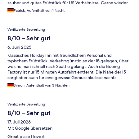
sauber und gutes Frühstück für US Verhältnisse. Gerne wieder
Patrick, Aufenthalt von 1 Nacht
Verifizierte Bewertung
8/10 – Sehr gut
6. Juni 2025
Klassisches Holiday Inn mit freundlichem Personal und
typischem Frühstück. Verkehrsgünstig an der I5 gelegen, über
welche man schnell nach Seattle gelangt. Auch die Boeing
Factory ist nur 15 Minuten Autofahrt entfernt. Die Nähe der I5
sorgt aber auch für eine gewisse Geräuschkulisse nachts.
Ohropax sind hier für geräuschempfindliche Personen
Simon, Aufenthalt von 3 Nächten
empfehlenswert.
Verifizierte Bewertung
8/10 – Sehr gut
17. Juli 2026
Mit Google übersetzen
Great place I love it