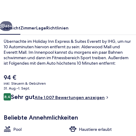
&
Suites
Everett
rück
Weiter
by
45+
Übersicht
Zimmer
Lage
Richtlinien
IHG
Übernachte im Holiday Inn Express & Suites Everett by IHG, um nur
10 Autominuten hiervon entfernt zu sein: Alderwood Mall und
Everett Mall. Im Innenpool kannst du morgens ein paar Bahnen
schwimmen und dann im Fitnessbereich Sport treiben. Außerdem
ist Folgendes mit dem Auto höchstens 10 Minuten entfernt:
Lynnwood Convention Center (Kongresszentrum) und Boeing-Werk
Everett. Anderen Reisenden gefallen die bequemen Betten und
Der
94 €
das hilfsbereite Personal sehr gut.
aktuelle
inkl. Steuern & Gebühren
Preis
31. Aug.–1. Sept.
Tägliches inbegriffenes Frühstücksbuf
beträgt
Bewertungen
Sehr gut
8,4
Alle 1.007 Bewertungen anzeigen
94 €.
8,4 von 10.
Beliebte Annehmlichkeiten
Pool
Haustiere erlaubt