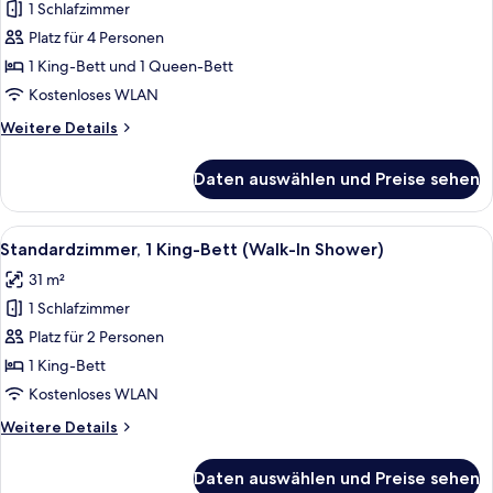
1 Schlafzimmer
Suite,
Mehrere
Platz für 4 Personen
Betten,
1 King-Bett und 1 Queen-Bett
barrierearm
Kostenloses WLAN
(Accessible
Weitere
Weitere Details
Tub)
Details
anzeigen
für
Daten auswählen und Preise sehen
Suite,
Mehrere
Betten,
Alle
Ein modernes Hotelzimmer mit einem g
4
barrierearm
Standardzimmer, 1 King-Bett (Walk-In Shower)
Fotos
(Accessible
31 m²
Tub)
für
1 Schlafzimmer
Standardzimmer,
1 King-
Platz für 2 Personen
Bett
1 King-Bett
(Walk-
Kostenloses WLAN
In
Weitere
Weitere Details
Shower)
Details
anzeigen
für
Daten auswählen und Preise sehen
Standardzimmer,