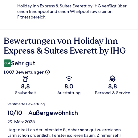
Holiday Inn Express & Suites Everett by IHG verfügt über
einen Innenpool und einen Whirlpool sowie einen
Fitnessbereich.
Bewertungen von Holiday Inn
Bewertungen
Express & Suites Everett by IHG
Sehr gut
8,4
1.007 Bewertungen
8,8
8,0
8,8
Sauberkeit
Ausstattung
Personal & Service
Bewertungen
Verifizierte Bewertung
10/10 – Außergewöhnlich
29. März 2025
Liegt direkt an der Interstate 5, daher sehr gut zu erreichen.
Lärm schon ordentlich, Fenster isolieren kaum. Zimmer sehr