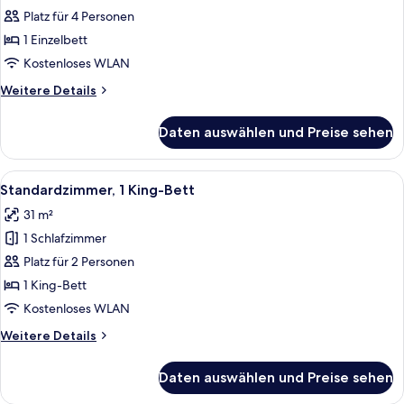
1
Platz für 4 Personen
Schlafzimmer,
1 Einzelbett
Küche
Kostenloses WLAN
(Living)
Weitere
Weitere Details
anzeigen
Details
für
Daten auswählen und Preise sehen
Suite,
1
Schlafzimmer,
Alle
Ein Hotelzimmer mit einem großen Bett
5
Küche
Standardzimmer, 1 King-Bett
Fotos
(Living)
31 m²
für
1 Schlafzimmer
Standardzimmer,
1 King-
Platz für 2 Personen
Bett
1 King-Bett
anzeigen
Kostenloses WLAN
Weitere
Weitere Details
Details
für
Daten auswählen und Preise sehen
Standardzimmer,
1 King-