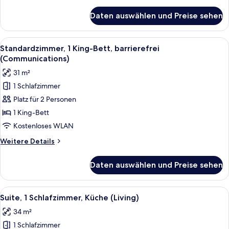
Details
für
Daten auswählen und Preise sehen
Standardzimmer,
2 Queen-
Betten,
Alle
Ein Hotelzimmer mit einem großen Bett
4
barrierefrei
Standardzimmer, 1 King-Bett, barrierefrei
Fotos
(Communications)
(Communications)
für
31 m²
Standardzimmer,
1 Schlafzimmer
1 King-
Platz für 2 Personen
Bett,
barrierefrei
1 King-Bett
(Communications)
Kostenloses WLAN
anzeigen
Weitere
Weitere Details
Details
für
Daten auswählen und Preise sehen
Standardzimmer,
1 King-
Bett,
Alle
Ein gemütlicher Wohnbereich mit Küche
6
barrierefrei
Suite, 1 Schlafzimmer, Küche (Living)
Fotos
(Communications)
34 m²
für
1 Schlafzimmer
Suite,