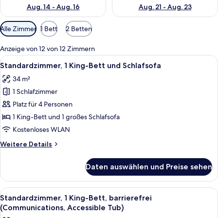
Aug. 14 - Aug. 16
Aug. 21 - Aug. 23
Verfügbare
Alle Zimmer
1 Bett
2 Betten
Filter
für
Anzeige von 12 von 12 Zimmern
Zimmer
Alle
Ein modernes Hotelzimmer mit einem g
5
Standardzimmer, 1 King-Bett und Schlafsofa
Fotos
34 m²
für
1 Schlafzimmer
Standardzimmer,
1 King-
Platz für 4 Personen
Bett
1 King-Bett und 1 großes Schlafsofa
und
Kostenloses WLAN
Schlafsofa
Weitere
Weitere Details
anzeigen
Details
für
Daten auswählen und Preise sehen
Standardzimmer,
1 King-
Bett
Alle
Ein Hotelzimmer mit einem großen Bett
4
und
Standardzimmer, 1 King-Bett, barrierefrei
Fotos
Schlafsofa
(Communications, Accessible Tub)
für