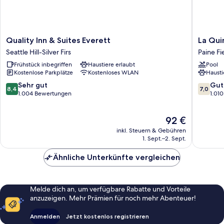
Quality
La
Quality Inn & Suites Everett
La Qui
Inn
Quinta
Seattle Hill-Silver Firs
Paine Fi
&
Inn
Frühstück inbegriffen
Haustiere erlaubt
Pool
Suites
by
Kostenlose Parkplätze
Kostenloses WLAN
Hausti
Everett
Wyndh
Seattle
Everett
8.4
7.0
Sehr gut
Gut
8,4
7,0
Hill-
Paine
von
von
1.004 Bewertungen
1.01
Silver
Field-
10,
10,
Firs
Lake
Sehr
Gut,
Der
92 €
Stickney
gut,
1.010
Preis
1.004
Bewert
inkl. Steuern & Gebühren
beträgt
Bewertungen
1. Sept.–2. Sept.
92 €
Ähnliche Unterkünfte vergleichen
Melde dich an, um verfügbare Rabatte und Vorteile
anzuzeigen. Mehr Prämien für noch mehr Abenteuer!
Anmelden
Jetzt kostenlos registrieren