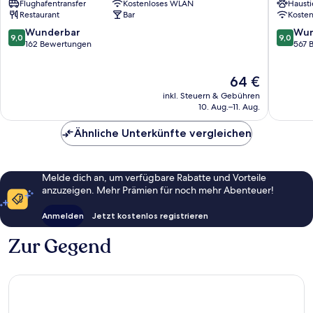
Flughafentransfer
Kostenloses WLAN
Hausti
von
Radisso
Restaurant
Bar
Koste
Posen
Poznan
Stadtze
9.0
9.0
Wunderbar
Wun
9,0
9,0
von
von
von
162 Bewertungen
567 
Posen
10,
10,
Wunderbar,
Wunder
Der
64 €
162
567
Preis
Bewertungen
Bewert
inkl. Steuern & Gebühren
beträgt
10. Aug.–11. Aug.
64 €
Ähnliche Unterkünfte vergleichen
Melde dich an, um verfügbare Rabatte und Vorteile
anzuzeigen. Mehr Prämien für noch mehr Abenteuer!
Anmelden
Jetzt kostenlos registrieren
Zur Gegend