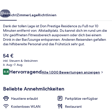
rück
Weiter
46+
Übersicht
Zimmer
Lage
Richtlinien
Dank der tollen Lage ist Don Prestige Residence zu Fuß nur 10
Minuten entfernt von: Altstadtplatz. Du kannst dich im rund um die
Uhr geöffneten Fitnessbereich auspowern oder dich bei einem
Drink in der Bar/Lounge entspannen. Anderen Reisenden gefallen
das hilfsbereite Personal und das Frühstück sehr gut.
Der
54 €
aktuelle
inkl. Steuern & Gebühren
Preis
6. Aug.–7. Aug.
Tägliches Frühstücksbuffet gegen Ge
beträgt
Bewertungen
Hervorragend
8,8
Alle 1.000 Bewertungen anzeigen
54 €.
8,8 von 10.
Beliebte Annehmlichkeiten
Haustiere erlaubt
Parkplätze verfügbar
Kostenloses WLAN
Restaurant