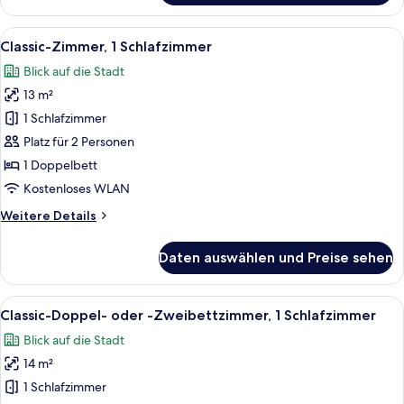
Einzelzimmer
Alle
Ein Hotelzimmer mit einem großen Bet
5
Classic-Zimmer, 1 Schlafzimmer
Fotos
Blick auf die Stadt
für
13 m²
Classic-
Zimmer,
1 Schlafzimmer
1
Platz für 2 Personen
Schlafzimmer
1 Doppelbett
anzeigen
Kostenloses WLAN
Weitere
Weitere Details
Details
für
Daten auswählen und Preise sehen
Classic-
Zimmer,
1
Alle
Ein Hotelzimmer mit einem großen Bet
8
Schlafzimmer
Classic-Doppel- oder -Zweibettzimmer, 1 Schlafzimmer
Fotos
Blick auf die Stadt
für
14 m²
Classic-
Doppel-
1 Schlafzimmer