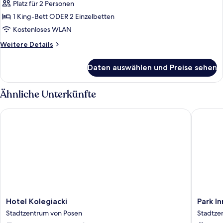
oder
Platz für 2 Personen
-
1 King-Bett ODER 2 Einzelbetten
Zweibettzimmer,
Kostenloses WLAN
1
Weitere
Weitere Details
Schlafzimmer
Details
anzeigen
für
Daten auswählen und Preise sehen
Classic-
Doppel-
oder
Ähnliche Unterkünfte
-
Zweibettzimmer,
Hotel Kolegiacki
Park Inn
1
Schlafzimmer
Hotel
Park
Hotel Kolegiacki
Park I
Kolegiacki
Inn
Stadtzentrum von Posen
Stadtze
Stadtzentrum
by