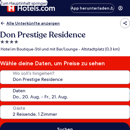
Zum Hauptinhalt springen
App herunterladen
Alle Unterkünfte anzeigen
Don Prestige Residence
4.0-
Sterne-
Hotel im Boutique-Stil und mit Bar/Lounge - Altstadtplatz (0,3 km)
Unterkunft
Wähle deine Daten, um Preise zu sehen
Wo soll’s hingehen?
Daten
Gäste
Suchen