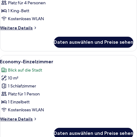
anzeigen
Platz für 4 Personen
1 King-Bett
Kostenloses WLAN
Weitere
Weitere Details
Details
für
Daten auswählen und Preise sehen
Deluxe-
Apartment
Alle
Ein Hotelzimmer mit einem Bett, einem
4
Economy-Einzelzimmer
Fotos
Blick auf die Stadt
für
10 m²
Economy-
Einzelzimmer
1 Schlafzimmer
anzeigen
Platz für 1 Person
1 Einzelbett
Kostenloses WLAN
Weitere
Weitere Details
Details
für
Daten auswählen und Preise sehen
Economy-