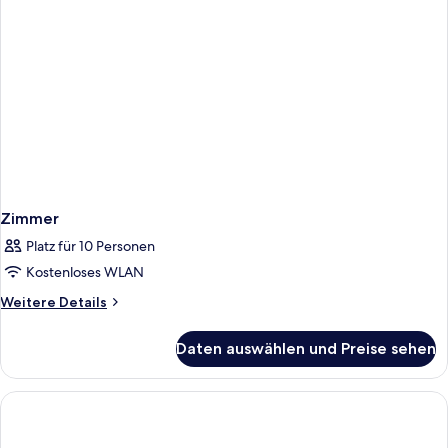
Zimmer
Platz für 10 Personen
Kostenloses WLAN
Weitere
Weitere Details
Details
für
Daten auswählen und Preise sehen
Zimmer