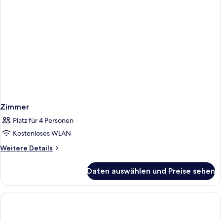
Zimmer
Platz für 4 Personen
Kostenloses WLAN
Weitere
Weitere Details
Details
für
Daten auswählen und Preise sehen
Zimmer