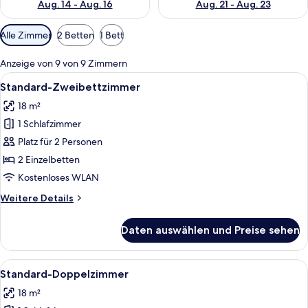
Aug. 14 - Aug. 16
Aug. 21 - Aug. 23
Verfügbare
Alle Zimmer
2 Betten
1 Bett
Filter
für
Anzeige von 9 von 9 Zimmern
Zimmer
Alle
Ein Hotelzimmer mit zwei Betten, eine
8
Standard-Zweibettzimmer
Fotos
18 m²
für
1 Schlafzimmer
Standard-
Zweibettzimmer
Platz für 2 Personen
anzeigen
2 Einzelbetten
Kostenloses WLAN
Weitere
Weitere Details
Details
für
Daten auswählen und Preise sehen
Standard-
Zweibettzimmer
Alle
Ein Hotelzimmer mit einem Bett, eine
9
Standard-Doppelzimmer
Fotos
18 m²
für