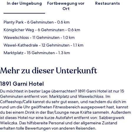
In der Umgebung
Fortbewegung vor
Restaurants
Ort
Planty Park
- 6 Gehminuten
- 0.6 km
Königlicher Weg
- 6 Gehminuten
- 0.6 km
Wawelschloss
- 11 Gehminuten
- 1.0 km
Wawel-Kathedrale
- 12 Gehminuten
- 1.1 km
Marktplatz
- 15 Gehminuten
- 1.3 km
Mehr zu dieser Unterkunft
1891 Garni Hotel
Du möchtest in bester Lage übernachten? 1891 Garni Hotel ist nur 15
Gehminuten entfernt von: Marktplatz und Wawelschloss. Im
Coffeeshop/Café kannst du sehr gut essen, und nachdem du dich im
rund um die Uhr geöffneten Fitnessbereich ausgepowert hast, kannst
du bei einem Drink in der Bar/Lounge neue Kräfte sammeln. Außerdem
ist dieses Hotel nur eine kurze Autofahrt entfernt von: Salzbergwerk
Wieliczka. Das hilfsbereite Personal und der allgemeine Zustand
erhalten tolle Bewertungen von anderen Reisenden.