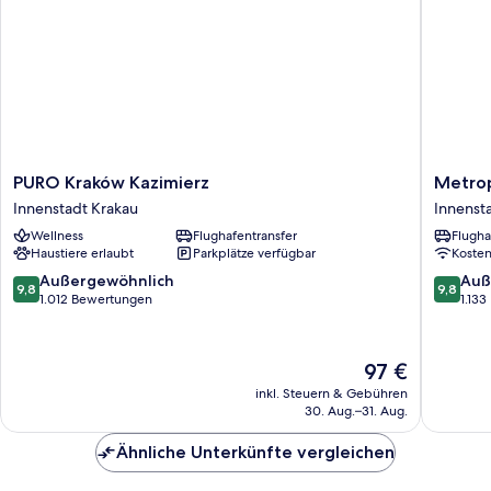
PURO
Metropo
PURO Kraków Kazimierz
Metrop
Kraków
Boutiqu
Innenstadt Krakau
Innenst
Kazimierz
Hotel
Wellness
Flughafentransfer
Flugha
Innenstadt
Innenst
Haustiere erlaubt
Parkplätze verfügbar
Koste
Krakau
Krakau
9.8
9.8
Außergewöhnlich
Auß
9,8
9,8
von
von
1.012 Bewertungen
1.13
10,
10,
Außergewöhnlich,
Außerge
1.012
1.133
Der
97 €
Bewertungen
Bewert
Preis
inkl. Steuern & Gebühren
beträgt
30. Aug.–31. Aug.
97 €
Ähnliche Unterkünfte vergleichen