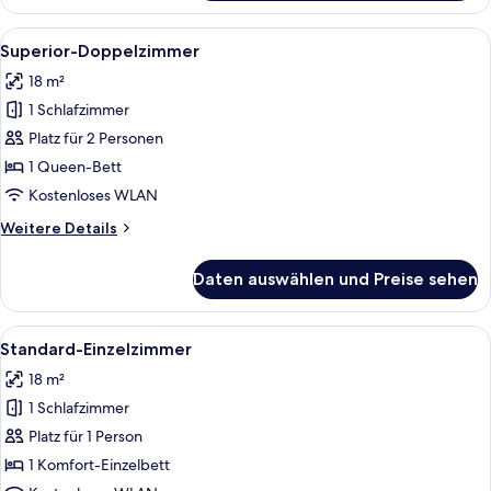
Doppelzimmer,
Balkon
Alle
Ein Hotelzimmer mit Bett, Schreibtisch,
6
Superior-Doppelzimmer
Fotos
18 m²
für
1 Schlafzimmer
Superior-
Doppelzimmer
Platz für 2 Personen
anzeigen
1 Queen-Bett
Kostenloses WLAN
Weitere
Weitere Details
Details
für
Daten auswählen und Preise sehen
Superior-
Doppelzimmer
Alle
Ein modernes Hotelzimmer mit einem Be
6
Standard-Einzelzimmer
Fotos
18 m²
für
1 Schlafzimmer
Standard-
Einzelzimmer
Platz für 1 Person
anzeigen
1 Komfort-Einzelbett