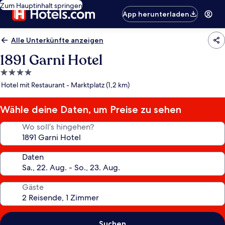
Zum Hauptinhalt springen
App herunterladen
Alle Unterkünfte anzeigen
1891 Garni Hotel
4.0-
Sterne-
Hotel mit Restaurant - Marktplatz (1,2 km)
Unterkunft
Wähle deine Daten, um Preise zu sehen
Wo soll’s hingehen?
Daten
Gäste
Suchen