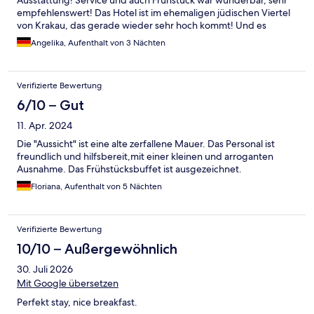
Ausstattung! Service und auch Frühstück war wunderbar, sehr
empfehlenswert! Das Hotel ist im ehemaligen jüdischen Viertel
von Krakau, das gerade wieder sehr hoch kommt! Und es
befindet sich unmittelbar neben der wunderbaren Altstadt -
Angelika, Aufenthalt von 3 Nächten
der Innenstadt Krakaus.
Verifizierte Bewertung
6/10 – Gut
11. Apr. 2024
Die "Aussicht" ist eine alte zerfallene Mauer. Das Personal ist
freundlich und hilfsbereit,mit einer kleinen und arroganten
Ausnahme. Das Frühstücksbuffet ist ausgezeichnet.
Floriana, Aufenthalt von 5 Nächten
Verifizierte Bewertung
10/10 – Außergewöhnlich
30. Juli 2026
Mit Google übersetzen
Perfekt stay, nice breakfast.