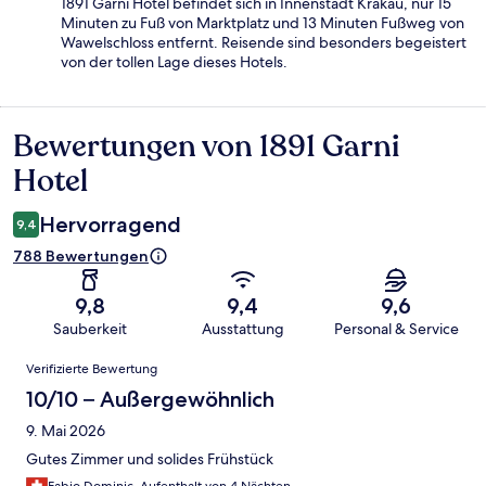
1891 Garni Hotel befindet sich in Innenstadt Krakau, nur 15
Minuten zu Fuß von Marktplatz und 13 Minuten Fußweg von
Wawelschloss entfernt. Reisende sind besonders begeistert
von der tollen Lage dieses Hotels.
Bewertungen von 1891 Garni
Bewertungen
Hotel
Hervorragend
9,4
788 Bewertungen
9,8
9,4
9,6
Sauberkeit
Ausstattung
Personal & Service
Bewertungen
Verifizierte Bewertung
10/10 – Außergewöhnlich
9. Mai 2026
Gutes Zimmer und solides Frühstück