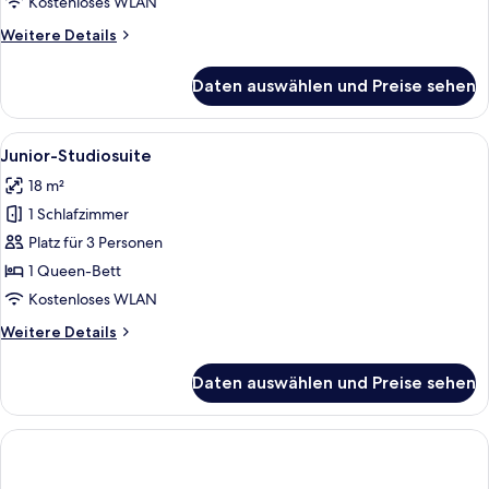
Kostenloses WLAN
Weitere
Weitere Details
Details
für
Daten auswählen und Preise sehen
Standard-
Einzelzimmer
Alle
Ein modernes Hotelzimmer mit Flachbil
4
Junior-Studiosuite
Fotos
18 m²
für
1 Schlafzimmer
Junior-
Studiosuite
Platz für 3 Personen
anzeigen
1 Queen-Bett
Kostenloses WLAN
Weitere
Weitere Details
Details
für
Daten auswählen und Preise sehen
Junior-
Studiosuite