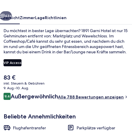
rück
Weiter
43+
Übersicht
Zimmer
Lage
Richtlinien
Du möchtest in bester Lage übernachten? 1891 Garni Hotel ist nur 15
Gehminuten entfernt von: Marktplatz und Wawelschloss. Im
Coffeeshop/Café kannst du sehr gut essen, und nachdem du dich
im rund um die Uhr geöffneten Fitnessbereich ausgepowert hast,
kannst du bei einem Drink in der Bar/Lounge neue Kräfte sammeln.
Außerdem ist dieses Hotel nur eine kurze Autofahrt entfernt von:
Salzbergwerk Wieliczka. Das hilfsbereite Personal und der
VIP Access
allgemeine Zustand erhalten tolle Bewertungen von anderen
Reisenden.
Der
83 €
Superior-Doppelzimmer | Allergikerbe
aktuelle
inkl. Steuern & Gebühren
Preis
9. Aug.–10. Aug.
beträgt
Bewertungen
Außergewöhnlich
9,4
Alle 788 Bewertungen anzeigen
83 €.
9,4 von 10.
Beliebte Annehmlichkeiten
Flughafentransfer
Parkplätze verfügbar