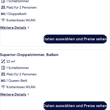
1 Schlafzimmer
Standard-
Doppelzimmer
Platz für 2 Personen
anzeigen
1 Doppelbett
Kostenloses WLAN
Weitere
Weitere Details
Details
für
Daten auswählen und Preise sehen
Standard-
Doppelzimmer
Alle
Ein Hotelzimmer mit einem Bett, zwei 
7
Superior-Doppelzimmer, Balkon
Fotos
22 m²
für
1 Schlafzimmer
Superior-
Doppelzimmer,
Platz für 2 Personen
Balkon
1 Queen-Bett
anzeigen
Kostenloses WLAN
Weitere
Weitere Details
Details
für
Daten auswählen und Preise sehen
Superior-