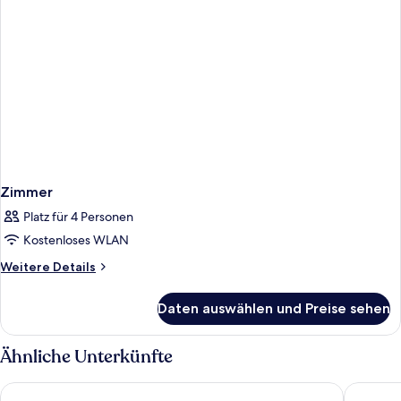
Zimmer
Platz für 4 Personen
Kostenloses WLAN
Weitere
Weitere Details
Details
für
Daten auswählen und Preise sehen
Zimmer
Ähnliche Unterkünfte
PURO Kraków Kazimierz
Metropol