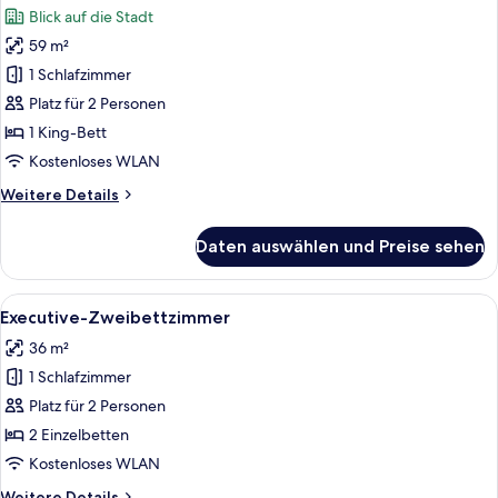
Blick auf die Stadt
für
59 m²
Junior-
Suite,
1 Schlafzimmer
Stadtblick
Platz für 2 Personen
anzeigen
1 King-Bett
Kostenloses WLAN
Weitere
Weitere Details
Details
für
Daten auswählen und Preise sehen
Junior-
Suite,
Stadtblick
Alle
Ein Hotelzimmer mit zwei Betten, ein
5
Executive-Zweibettzimmer
Fotos
36 m²
für
1 Schlafzimmer
Executive-
Zweibettzimmer
Platz für 2 Personen
anzeigen
2 Einzelbetten
Kostenloses WLAN
Weitere
Weitere Details