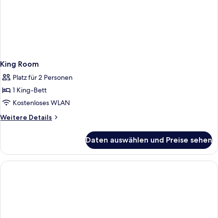
King Room
Platz für 2 Personen
1 King-Bett
Kostenloses WLAN
Weitere
Weitere Details
Details
für
Daten auswählen und Preise sehen
King
Room