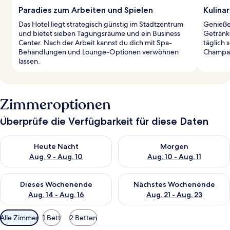
Paradies zum Arbeiten und Spielen
Kulinar
Das Hotel liegt strategisch günstig im Stadtzentrum
Genieße
und bietet sieben Tagungsräume und ein Business
Getränke
Center. Nach der Arbeit kannst du dich mit Spa-
täglich 
Behandlungen und Lounge-Optionen verwöhnen
Champag
lassen.
Zimmeroptionen
Überprüfe die Verfügbarkeit für diese Daten
Überprüfe die Verfügbarkeit für heute Nacht, Aug. 9 - Aug. 10
Überprüfe die Verfügbarkeit fü
Heute Nacht
Morgen
Aug. 9 - Aug. 10
Aug. 10 - Aug. 11
Überprüfe die Verfügbarkeit für dieses Wochenende, Aug. 14 -
Überprüfe die Verfügbarkeit f
Dieses Wochenende
Nächstes Wochenende
Aug. 14 - Aug. 16
Aug. 21 - Aug. 23
Verfügbare
Alle Zimmer
1 Bett
2 Betten
Filter