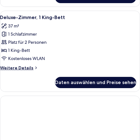
Flussblick
Alle
Ein moderner Außenbereich zum Sitzen 
9
Deluxe-Zimmer, 1 King-Bett
Fotos
37 m²
für
1 Schlafzimmer
Deluxe-
Zimmer,
Platz für 2 Personen
1 King-
1 King-Bett
Bett
Kostenloses WLAN
anzeigen
Weitere
Weitere Details
Details
für
Daten auswählen und Preise sehen
Deluxe-
Zimmer,
1 King-
Bett