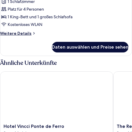
1 Schlafzimmer
Familienzimmer,
1 King-
Platz für 4 Personen
Bett
1 King-Bett und 1 großes Schlafsofa
und
Kostenloses WLAN
Schlafsofa
Weitere
Weitere Details
anzeigen
Details
für
Daten auswählen und Preise sehen
Familienzimmer,
1 King-
Bett
Ähnliche Unterkünfte
und
Schlafsofa
Hotel Vincci Ponte de Ferro
The Rebe
Hotel
The
Hotel Vincci Ponte de Ferro
The Re
Vincci
Rebello