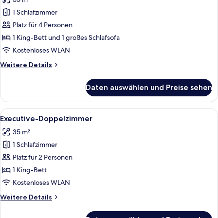
für
1 Schlafzimmer
Maisonette
anzeigen
Platz für 4 Personen
1 King-Bett und 1 großes Schlafsofa
Kostenloses WLAN
Weitere
Weitere Details
Details
für
Daten auswählen und Preise sehen
Maisonette
Alle
Ein modernes Badezimmer mit einem d
6
Executive-Doppelzimmer
Fotos
35 m²
für
1 Schlafzimmer
Executive-
Doppelzimmer
Platz für 2 Personen
anzeigen
1 King-Bett
Kostenloses WLAN
Weitere
Weitere Details
Details
für