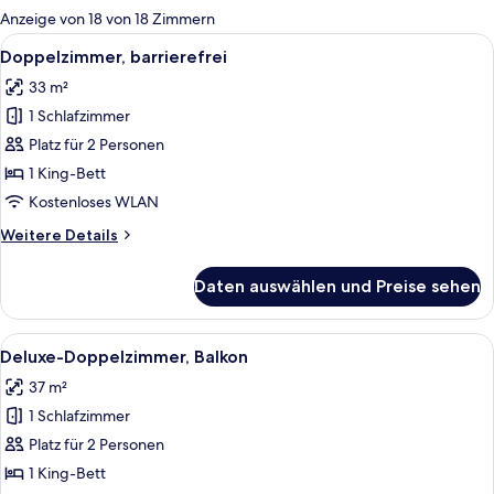
für
Anzeige von 18 von 18 Zimmern
Zimmer
Alle
Ein modernes Hotelzimmer mit einem g
6
Doppelzimmer, barrierefrei
Fotos
33 m²
für
1 Schlafzimmer
Doppelzimmer,
barrierefrei
Platz für 2 Personen
anzeigen
1 King-Bett
Kostenloses WLAN
Weitere
Weitere Details
Details
für
Daten auswählen und Preise sehen
Doppelzimmer,
barrierefrei
Alle
Ein modernes Hotelzimmer mit einem gr
10
Deluxe-Doppelzimmer, Balkon
Fotos
37 m²
für
1 Schlafzimmer
Deluxe-
Doppelzimmer,
Platz für 2 Personen
Balkon
1 King-Bett