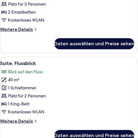
Suite,
Platz für 3 Personen
2 Einzelbetten
2 Einzelbetten
anzeigen
Kostenloses WLAN
Weitere
Weitere Details
Details
für
Daten auswählen und Preise sehen
Junior-
Suite,
2 Einzelbetten
Alle
Ein modernes Badezimmer mit einem d
8
Suite, Flussblick
Fotos
Blick auf den Fluss
für
49 m²
Suite,
Flussblick
1 Schlafzimmer
anzeigen
Platz für 2 Personen
1 King-Bett
Kostenloses WLAN
Weitere
Weitere Details
Details
für
Daten auswählen und Preise sehen
Suite,