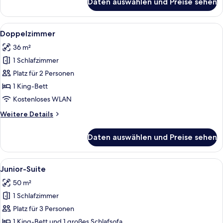
Daten auswählen und Preise sehen
Executive-
Doppelzimmer
Alle
Ein modernes Badezimmer mit einem d
8
Doppelzimmer
Fotos
36 m²
für
1 Schlafzimmer
Doppelzimmer
anzeigen
Platz für 2 Personen
1 King-Bett
Kostenloses WLAN
Weitere
Weitere Details
Details
für
Daten auswählen und Preise sehen
Doppelzimmer
Alle
Ein modernes Hotelzimmer mit einem g
7
Junior-Suite
Fotos
50 m²
für
1 Schlafzimmer
Junior-
Suite
Platz für 3 Personen
anzeigen
1 King-Bett und 1 großes Schlafsofa