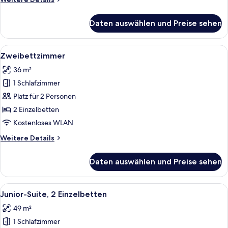
Details
für
Daten auswählen und Preise sehen
Executive-
Zweibettzimmer
Alle
Ein modernes Badezimmer mit einem d
7
Zweibettzimmer
Fotos
36 m²
für
1 Schlafzimmer
Zweibettzimmer
anzeigen
Platz für 2 Personen
2 Einzelbetten
Kostenloses WLAN
Weitere
Weitere Details
Details
für
Daten auswählen und Preise sehen
Zweibettzimmer
Alle
Ein modernes Badezimmer mit einem d
4
Junior-Suite, 2 Einzelbetten
Fotos
49 m²
für
1 Schlafzimmer
Junior-