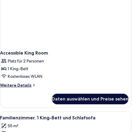
Accessible King Room
Platz für 2 Personen
1 King-Bett
Kostenloses WLAN
Weitere
Weitere Details
Details
für
Daten auswählen und Preise sehen
Accessible
King
Room
Alle
Ein modernes Hotelzimmer mit einem g
8
Familienzimmer, 1 King-Bett und Schlafsofa
Fotos
55 m²
für