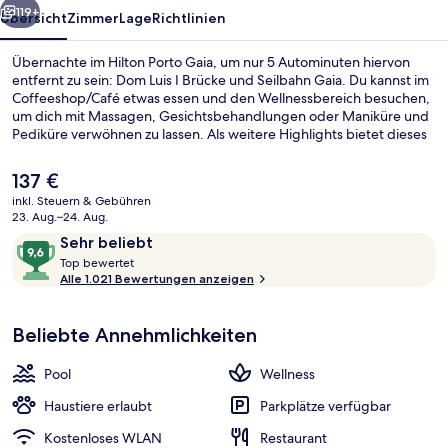
119+
Übersicht
Zimmer
Lage
Richtlinien
Übernachte im Hilton Porto Gaia, um nur 5 Autominuten hiervon
entfernt zu sein: Dom Luis I Brücke und Seilbahn Gaia. Du kannst im
Coffeeshop/Café etwas essen und den Wellnessbereich besuchen,
um dich mit Massagen, Gesichtsbehandlungen oder Maniküre und
Pediküre verwöhnen zu lassen. Als weitere Highlights bietet dieses
Hotel im luxuriösen Stil einen Innenpool, eine Loungebar und einen
Fitnessbereich. Das hilfsbereite Personal und die Lage erhalten tolle
Der
137 €
Bewertungen von anderen Reisenden. Die Unterkunft ist nur einen
aktuelle
inkl. Steuern & Gebühren
kurzen Fußmarsch von den öffentlichen Verkehrsmitteln entfernt:
Preis
23. Aug.–24. Aug.
Zur U-Bahn (Station Ribeira) sind es 14 Minuten.
Sitzecke in der Lobby
beträgt
Bewertungen
9,6
Sehr beliebt
137 €.
T
von
Top bewertet
o
Alle 1.021 Bewertungen anzeigen
10,
p
Sehr
beliebt
Beliebte Annehmlichkeiten
b
e
w
Pool
Wellness
e
r
Haustiere erlaubt
Parkplätze verfügbar
t
Kostenloses WLAN
Restaurant
e