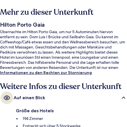
Mehr zu dieser Unterkunft
Hilton Porto Gaia
Übernachte im Hilton Porto Gaia, um nur 5 Autominuten hiervon
entfernt zu sein: Dom Luis I Brücke und Seilbahn Gaia. Du kannst im
Coffeeshop/Café etwas essen und den Wellnessbereich besuchen, um
dich mit Massagen, Gesichtsbehandlungen oder Maniküre und
Pediküre verwöhnen zu lassen. Als weitere Highlights bietet dieses
Hotel im luxuriösen Stil einen Innenpool, eine Loungebar und einen
Fitnessbereich. Das hilfsbereite Personal und die Lage erhalten tolle
Bewertungen von anderen Reisenden. Die Unterkunft ist nur einen
kurzen Fußmarsch von den öffentlichen Verkehrsmitteln entfernt: Zur
Informationen zu den Rechten zur Stornierung
U-Bahn (Station Ribeira) sind es 14 Minuten.
Weitere Infos zu dieser Unterkunft
Auf einen Blick
Größe des Hotels
194 Zimmer
Erstreckt sich über 5 Stockwerke