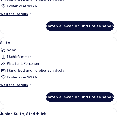
Kostenloses WLAN
Weitere
Weitere Details
Details
für
Daten auswählen und Preise sehen
Junior-
Suite
Alle
Ein modernes Hotelzimmer mit einem g
11
Suite
Fotos
52 m²
für
1 Schlafzimmer
Suite
anzeigen
Platz für 4 Personen
1 King-Bett und 1 großes Schlafsofa
Kostenloses WLAN
Weitere
Weitere Details
Details
für
Daten auswählen und Preise sehen
Suite
Alle
Ein modernes Badezimmer mit einem d
9
Junior-Suite, Stadtblick
Fotos