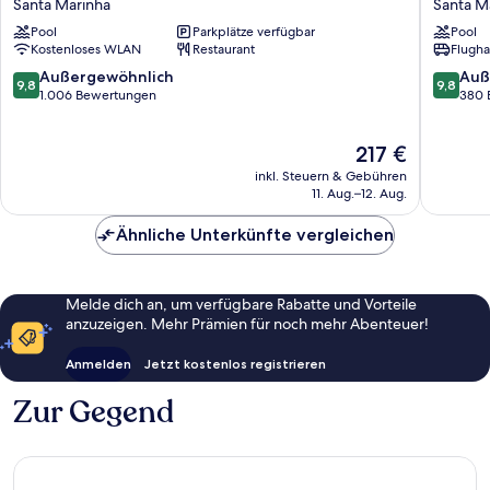
Santa Marinha
Santa M
Ponte
Hotel
Pool
Parkplätze verfügbar
Pool
de
&
Kostenloses WLAN
Restaurant
Flugha
Ferro
Spa
Santa
Santa
9.8
9.8
Außergewöhnlich
Auß
9,8
9,8
Marinha
Marinha
von
von
1.006 Bewertungen
380 
10,
10,
Außergewöhnlich,
Außerge
Der
217 €
1.006
380
Preis
Bewertungen
Bewert
inkl. Steuern & Gebühren
beträgt
11. Aug.–12. Aug.
217 €
Ähnliche Unterkünfte vergleichen
Melde dich an, um verfügbare Rabatte und Vorteile
anzuzeigen. Mehr Prämien für noch mehr Abenteuer!
Anmelden
Jetzt kostenlos registrieren
Zur Gegend