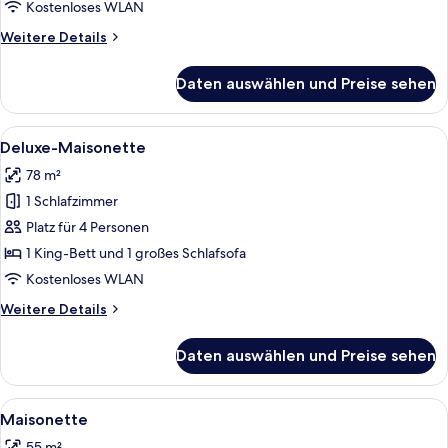
anzeigen
Kostenloses WLAN
Weitere
Weitere Details
Details
für
Daten auswählen und Preise sehen
Deluxe-
Doppelzimmer,
Balkon
Alle
Ein modernes Schlafzimmer mit einem 
12
Deluxe-Maisonette
Fotos
78 m²
für
1 Schlafzimmer
Deluxe-
Maisonette
Platz für 4 Personen
anzeigen
1 King-Bett und 1 großes Schlafsofa
Kostenloses WLAN
Weitere
Weitere Details
Details
für
Daten auswählen und Preise sehen
Deluxe-
Maisonette
Alle
Ein Esstisch mit einer Schüssel Essen
10
Maisonette
Fotos
55 m²