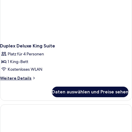
Duplex Deluxe King Suite
Platz für 4 Personen
1 King-Bett
Kostenloses WLAN
Weitere
Weitere Details
Details
für
Daten auswählen und Preise sehen
Duplex
Deluxe
King
Suite