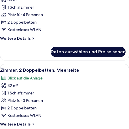
Deluxe-
Zimmer,
1 Schlafzimmer
2 Doppelbetten,
Platz für 4 Personen
Meerblick
2 Doppelbetten
anzeigen
Kostenloses WLAN
Weitere
Weitere Details
Details
für
Daten auswählen und Preise sehen
Deluxe-
Zimmer,
2 Doppelbetten,
Alle
Ein Hotelzimmer mit zwei Betten, ein
5
Meerblick
Zimmer, 2 Doppelbetten, Meerseite
Fotos
Blick auf die Anlage
für
32 m²
Zimmer,
2 Doppelbetten,
1 Schlafzimmer
Meerseite
Platz für 3 Personen
anzeigen
2 Doppelbetten
Kostenloses WLAN
Weitere
Weitere Details
Details