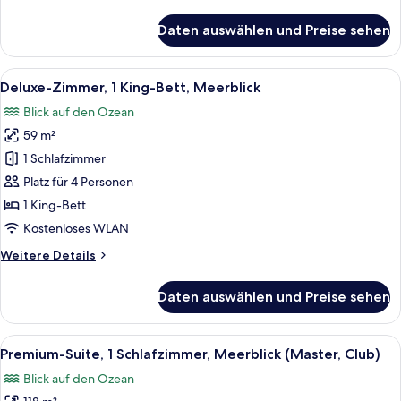
Details
anzeigen
für
Daten auswählen und Preise sehen
Deluxe-
Zimmer,
2 Doppelbetten,
Alle
Ein modernes Hotelzimmer mit einem g
6
Blick
Deluxe-Zimmer, 1 King-Bett, Meerblick
Fotos
auf
Blick auf den Ozean
die
für
Anlage
59 m²
Deluxe-
Zimmer,
1 Schlafzimmer
1 King-
Platz für 4 Personen
Bett,
1 King-Bett
Meerblick
Kostenloses WLAN
anzeigen
Weitere
Weitere Details
Details
für
Daten auswählen und Preise sehen
Deluxe-
Zimmer,
1 King-
Alle
Ein modernes Hotelzimmer mit einem gr
11
Bett,
Premium-Suite, 1 Schlafzimmer, Meerblick (Master, Club)
Fotos
Meerblick
Blick auf den Ozean
für