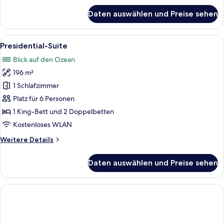
für
Daten auswählen und Preise sehen
Deluxe-
Zimmer,
1 King-
Alle
Ein geräumiges Wohnzimmer mit einer 
7
Bett
Presidential-Suite
Fotos
(Ocean
Blick auf den Ozean
Front)
für
196 m²
Presidential-
Suite
1 Schlafzimmer
anzeigen
Platz für 6 Personen
1 King-Bett und 2 Doppelbetten
Kostenloses WLAN
Weitere
Weitere Details
Details
für
Daten auswählen und Preise sehen
Presidential-
Suite