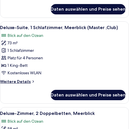
Details
Anlage
für
Daten auswählen und Preise sehen
anzeigen
Deluxe-
Zimmer,
1 King-
Alle
Ein modernes Wohnzimmer mit einer Co
8
Bett,
Deluxe-Suite, 1 Schlafzimmer, Meerblick (Master ,Club)
Fotos
Blick
Blick auf den Ozean
auf
für
die
73 m²
Deluxe-
Anlage
Suite,
1 Schlafzimmer
1
Platz für 4 Personen
Schlafzimmer,
1 King-Bett
Meerblick
Kostenloses WLAN
(Master
Weitere
Weitere Details
,Club)
Details
anzeigen
für
Daten auswählen und Preise sehen
Deluxe-
Suite,
1
Alle
Ein Hotelzimmer mit zwei Betten, ein
7
Schlafzimmer,
Deluxe-Zimmer, 2 Doppelbetten, Meerblick
Fotos
Meerblick
Blick auf den Ozean
(Master
für
,Club)
58 m²