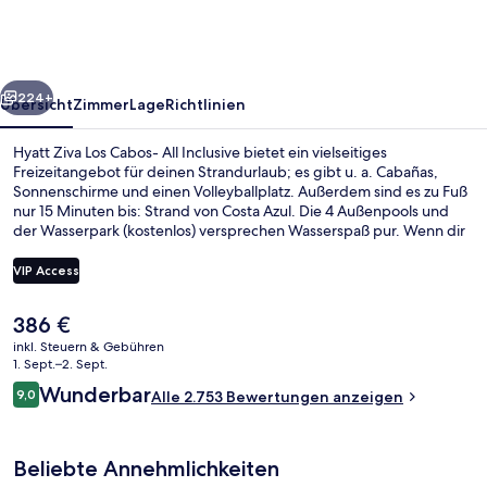
Cabos-
All
Inclusive
rück
Weiter
224+
Übersicht
Zimmer
Lage
Richtlinien
Hyatt Ziva Los Cabos- All Inclusive bietet ein vielseitiges
Freizeitangebot für deinen Strandurlaub; es gibt u. a. Cabañas,
Sonnenschirme und einen Volleyballplatz. Außerdem sind es zu Fuß
nur 15 Minuten bis: Strand von Costa Azul. Die 4 Außenpools und
der Wasserpark (kostenlos) versprechen Wasserspaß pur. Wenn dir
eher der Sinn nach Entspannung steht, kannst du dich im
Wellnessbereich mit Sportmassagen, Aromatherapie und
VIP Access
Hydrotherapie verwöhnen lassen. Farina & Olio, eins von 8
Restaurants, serviert italienische Küche und ist zum Abendessen
Der
386 €
geöffnet. Als weitere Highlights bietet diese Unterkunft im
Ansicht von oben
aktuelle
luxuriösen Stil 7 Bars/Lounges, einen kostenlosen Kinderclub und
inkl. Steuern & Gebühren
Preis
1. Sept.–2. Sept.
eine Poolbar. Der Pool und das hilfsbereite Personal erhalten tolle
beträgt
Bewertungen von anderen Reisenden.
Bewertungen
Wunderbar
9,0
Alle 2.753 Bewertungen anzeigen
386 €.
9,0 von 10.
Beliebte Annehmlichkeiten