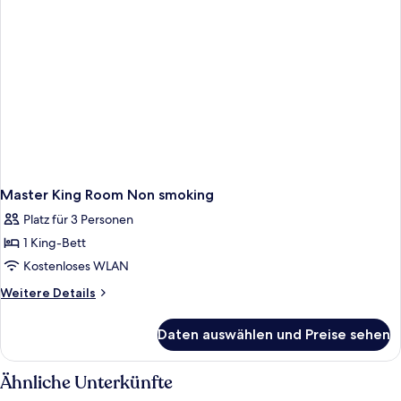
Master King Room Non smoking
Platz für 3 Personen
1 King-Bett
Kostenloses WLAN
Weitere
Weitere Details
Details
für
Daten auswählen und Preise sehen
Master
King
Room
Ähnliche Unterkünfte
Non