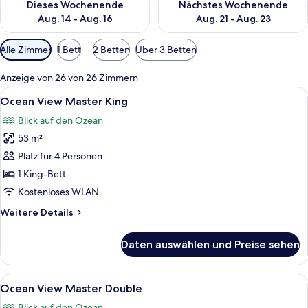
Dieses Wochenende
Nächstes Wochenende
Aug. 14 - Aug. 16
Aug. 21 - Aug. 23
Verfügbare
Alle Zimmer
1 Bett
2 Betten
Über 3 Betten
Filter
für
Anzeige von 26 von 26 Zimmern
Zimmer
Alle
Ein Hotelzimmer mit Bett, Schreibtisch
6
Ocean View Master King
Fotos
Blick auf den Ozean
für
53 m²
Ocean
View
Platz für 4 Personen
Master
1 King-Bett
King
Kostenloses WLAN
anzeigen
Weitere
Weitere Details
Details
für
Daten auswählen und Preise sehen
Ocean
View
Master
Alle
Ein Hotelzimmer mit zwei Betten, ein
6
King
Ocean View Master Double
Fotos
Blick auf den Ozean