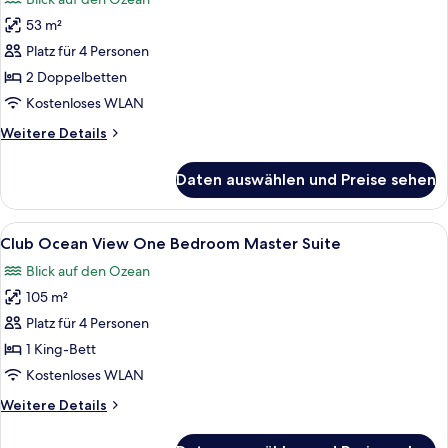
für
53 m²
Ocean
View
Platz für 4 Personen
Master
2 Doppelbetten
Double
Kostenloses WLAN
anzeigen
Weitere
Weitere Details
Details
für
Daten auswählen und Preise sehen
Ocean
View
Master
Alle
Ein geräumiger Wohnbereich mit Essti
9
Double
Club Ocean View One Bedroom Master Suite
Fotos
Blick auf den Ozean
für
105 m²
Club
Ocean
Platz für 4 Personen
View
1 King-Bett
One
Kostenloses WLAN
Bedroom
Weitere
Weitere Details
Master
Details
Suite
für