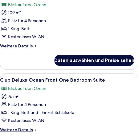
Studio
Blick auf den Ozean
Suite
für
109 m²
Club
Ocean
Platz für 4 Personen
Front
1 King-Bett
One
Kostenloses WLAN
Bedroom
Weitere
Weitere Details
Master
Details
Suite
für
Daten auswählen und Preise sehen
Club
anzeigen
Ocean
Front
Alle
Ein modernes Wohnzimmer mit Holzschra
8
One
Club Deluxe Ocean Front One Bedroom Suite
Fotos
Bedroom
Blick auf den Ozean
Master
für
Suite
76 m²
Club
Deluxe
Platz für 4 Personen
Ocean
1 King-Bett und 1 Einzel-Schlafsofa
Front
Kostenloses WLAN
One
Weitere
Weitere Details
Bedroom
Details