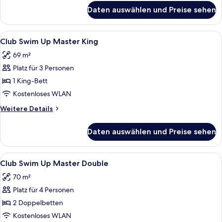
Suite
für
Daten auswählen und Preise sehen
Club
anzeigen
Deluxe
Ocean
Alle
Ein Poolbereich mit Liegestühlen und 
11
Front
Club Swim Up Master King
Fotos
One
69 m²
Bedroom
für
Suite
Platz für 3 Personen
Club
Swim
1 King-Bett
Up
Kostenloses WLAN
Master
Weitere
Weitere Details
King
Details
anzeigen
für
Daten auswählen und Preise sehen
Club
Swim
Up
Alle
Ein Hotelpoolbereich mit Liegestühle
9
Master
Club Swim Up Master Double
Fotos
King
70 m²
für
Platz für 4 Personen
Club
Swim
2 Doppelbetten
Up
Kostenloses WLAN