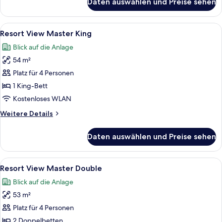
Daten auswählen und Preise sehen
Club
anzeigen
Ocean
View
Alle
Ein Hotelzimmer mit einem großen Bett
7
One
Resort View Master King
Fotos
Bedroom
Blick auf die Anlage
Master
für
Suite
54 m²
Resort
View
Platz für 4 Personen
Master
1 King-Bett
King
Kostenloses WLAN
anzeigen
Weitere
Weitere Details
Details
für
Daten auswählen und Preise sehen
Resort
View
Master
Alle
Ein Hotelzimmer mit zwei Betten, eine
6
King
Resort View Master Double
Fotos
Blick auf die Anlage
für
53 m²
Resort
View
Platz für 4 Personen
Master
2 Doppelbetten