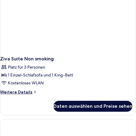
Ziva Suite Non smoking
Platz für 3 Personen
1 Einzel-Schlafsofa und 1 King-Bett
Kostenloses WLAN
Weitere
Weitere Details
Details
für
Daten auswählen und Preise sehen
Ziva
Suite
Non
smoking