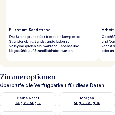
Flucht am Sandstrand
Arbeit
Das Strandgrundstück bietet ein komplettes
Geschäf
Stranderlebnis. Sandstrände laden zu
und Com
Volleyballspielen ein, während Cabanas und
kannst 
Liegestühle auf Strandliebhaber warten.
oder an 
Zimmeroptionen
Überprüfe die Verfügbarkeit für diese Daten
Überprüfe die Verfügbarkeit für heute Nacht, Aug. 8 - Aug. 9.
Überprüfe die Verfügbarkeit f
Heute Nacht
Morgen
Aug. 8 - Aug. 9
Aug. 9 - Aug. 10
Überprüfe die Verfügbarkeit für dieses Wochenende, Aug. 14 -
Überprüfe die Verfügbarkeit f