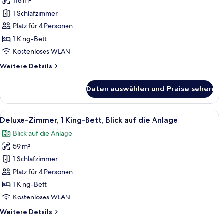
118 m²
Premium-
Suite,
1 Schlafzimmer
1
Platz für 4 Personen
Schlafzimmer,
1 King-Bett
Meerblick
Kostenloses WLAN
(Master,
Weitere
Weitere Details
Club)
Details
anzeigen
für
Daten auswählen und Preise sehen
Premium-
Suite,
1
Alle
Ein modernes Hotelzimmer mit einem gr
5
Schlafzimmer,
Deluxe-Zimmer, 1 King-Bett, Blick auf die Anlage
Fotos
Meerblick
Blick auf die Anlage
(Master,
für
Club)
59 m²
Deluxe-
Zimmer,
1 Schlafzimmer
1 King-
Platz für 4 Personen
Bett,
1 King-Bett
Blick
Kostenloses WLAN
auf
Weitere
Weitere Details
die