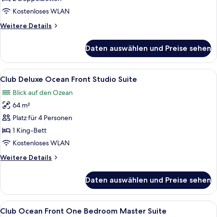
Double
Kostenloses WLAN
anzeigen
Weitere
Weitere Details
Details
für
Daten auswählen und Preise sehen
Resort
View
Master
Alle
Ein modernes Hotelzimmer mit Balkon, 
8
Double
Club Deluxe Ocean Front Studio Suite
Fotos
Blick auf den Ozean
für
64 m²
Club
Deluxe
Platz für 4 Personen
Ocean
1 King-Bett
Front
Kostenloses WLAN
Studio
Weitere
Weitere Details
Suite
Details
anzeigen
für
Daten auswählen und Preise sehen
Club
Deluxe
Ocean
Alle
Ein modernes Hotelzimmer mit Fernseh
10
Front
Club Ocean Front One Bedroom Master Suite
Fotos