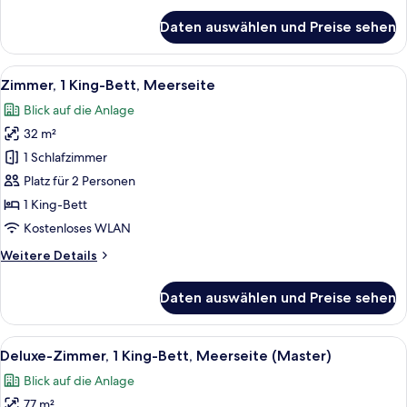
für
Daten auswählen und Preise sehen
Zimmer,
2 Doppelbetten,
Meerseite
Alle
Ein Hotelzimmer mit Bett, Schreibtisch
5
Zimmer, 1 King-Bett, Meerseite
Fotos
Blick auf die Anlage
für
32 m²
Zimmer,
1 King-
1 Schlafzimmer
Bett,
Platz für 2 Personen
Meerseite
1 King-Bett
anzeigen
Kostenloses WLAN
Weitere
Weitere Details
Details
für
Daten auswählen und Preise sehen
Zimmer,
1 King-
Bett,
Alle
Ein Hotelzimmer mit einem großen Bett
4
Meerseite
Deluxe-Zimmer, 1 King-Bett, Meerseite (Master)
Fotos
Blick auf die Anlage
für
77 m²