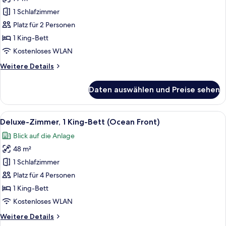
Deluxe-
Zimmer,
1 Schlafzimmer
1 King-
Platz für 2 Personen
Bett,
1 King-Bett
Meerseite
Kostenloses WLAN
(Master)
Weitere
Weitere Details
anzeigen
Details
für
Daten auswählen und Preise sehen
Deluxe-
Zimmer,
1 King-
Alle
Ein modernes Hotelzimmer mit einem g
4
Bett,
Deluxe-Zimmer, 1 King-Bett (Ocean Front)
Fotos
Meerseite
Blick auf die Anlage
(Master)
für
48 m²
Deluxe-
Zimmer,
1 Schlafzimmer
1 King-
Platz für 4 Personen
Bett
1 King-Bett
(Ocean
Kostenloses WLAN
Front)
Weitere
Weitere Details
anzeigen
Details