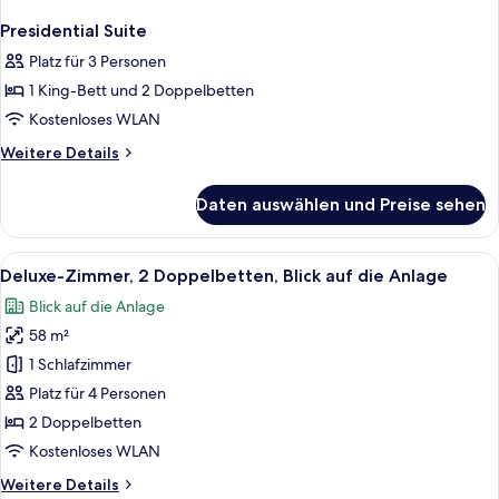
Presidential Suite
Platz für 3 Personen
1 King-Bett und 2 Doppelbetten
Kostenloses WLAN
Weitere
Weitere Details
Details
für
Daten auswählen und Preise sehen
Presidential
Suite
Alle
Ein modernes Hotelzimmer mit Bett, ei
6
Deluxe-Zimmer, 2 Doppelbetten, Blick auf die Anlage
Fotos
Blick auf die Anlage
für
58 m²
Deluxe-
Zimmer,
1 Schlafzimmer
2 Doppelbetten,
Platz für 4 Personen
Blick
2 Doppelbetten
auf
Kostenloses WLAN
die
Weitere
Weitere Details
Anlage