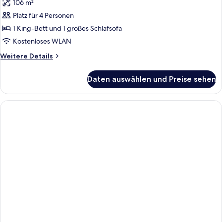
Master
106 m²
Club
Suite
One
Platz für 4 Personen
Bedroom
1 King-Bett und 1 großes Schlafsofa
Master
Kostenloses WLAN
Suite
Weitere
Weitere Details
anzeigen
Details
für
Daten auswählen und Preise sehen
Club
One
Bedroom
Master
Suite