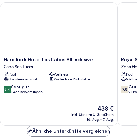
smoking
Hard Rock Hotel Los Cabos All Inclusive
Royal Sol
Hard
Royal
Hard Rock Hotel Los Cabos All Inclusive
Royal S
Rock
Solaris
Cabo San Lucas
Zona Ho
Hotel
Los
Pool
Wellness
Pool
Los
Cabos
Haustiere erlaubt
Kostenlose Parkplätze
Wellne
Cabos
&
All
Spa
8.4
7.8
Sehr gut
Gut
8,4
7,8
Inclusive
-
von
von
1.467 Bewertungen
2.09
Cabo
All
10,
10,
San
Inclusiv
Sehr
Gut,
Der
438 €
Lucas
Zona
gut,
2.096
Preis
Hoteler
1.467
Bewert
inkl. Steuern & Gebühren
beträgt
Bewertungen
16. Aug.–17. Aug.
438 €
Ähnliche Unterkünfte vergleichen