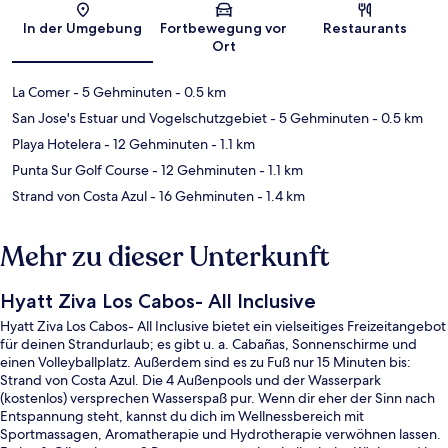
Karte
In der Umgebung
Fortbewegung vor
Restaurants
Ort
La Comer
- 5 Gehminuten
- 0.5 km
San Jose's Estuar und Vogelschutzgebiet
- 5 Gehminuten
- 0.5 km
Playa Hotelera
- 12 Gehminuten
- 1.1 km
Punta Sur Golf Course
- 12 Gehminuten
- 1.1 km
Strand von Costa Azul
- 16 Gehminuten
- 1.4 km
Mehr zu dieser Unterkunft
Hyatt Ziva Los Cabos- All Inclusive
Hyatt Ziva Los Cabos- All Inclusive bietet ein vielseitiges Freizeitangebot
für deinen Strandurlaub; es gibt u. a. Cabañas, Sonnenschirme und
einen Volleyballplatz. Außerdem sind es zu Fuß nur 15 Minuten bis:
Strand von Costa Azul. Die 4 Außenpools und der Wasserpark
(kostenlos) versprechen Wasserspaß pur. Wenn dir eher der Sinn nach
Entspannung steht, kannst du dich im Wellnessbereich mit
Sportmassagen, Aromatherapie und Hydrotherapie verwöhnen lassen.