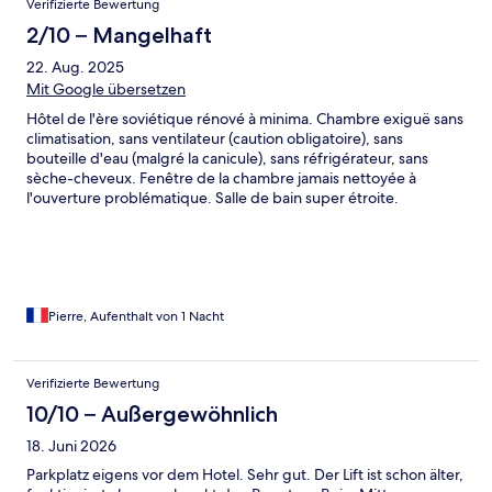
Verifizierte Bewertung
2/10 – Mangelhaft
22. Aug. 2025
Mit Google übersetzen
Hôtel de l'ère soviétique rénové à minima. Chambre exiguë sans
climatisation, sans ventilateur (caution obligatoire), sans
bouteille d'eau (malgré la canicule), sans réfrigérateur, sans
sèche-cheveux. Fenêtre de la chambre jamais nettoyée à
l'ouverture problématique. Salle de bain super étroite.
Impossibilité de se garer devant la réception sauf à utiliser
l'immense parking payant (tarifs élevés).
Pierre, Aufenthalt von 1 Nacht
Verifizierte Bewertung
10/10 – Außergewöhnlich
18. Juni 2026
Parkplatz eigens vor dem Hotel. Sehr gut. Der Lift ist schon älter,