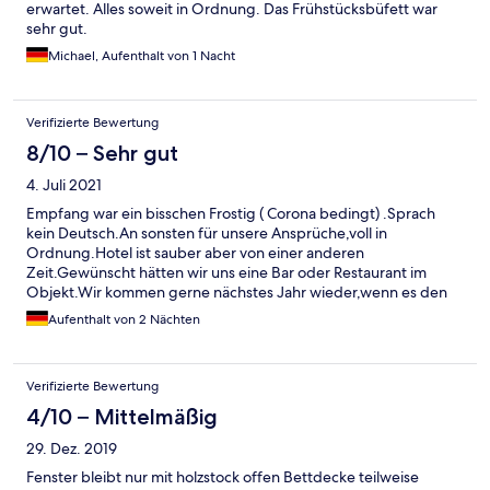
erwartet. Alles soweit in Ordnung. Das Frühstücksbüfett war
sehr gut.
Michael, Aufenthalt von 1 Nacht
Verifizierte Bewertung
8/10 – Sehr gut
4. Juli 2021
Empfang war ein bisschen Frostig ( Corona bedingt) .Sprach
kein Deutsch.An sonsten für unsere Ansprüche,voll in
Ordnung.Hotel ist sauber aber von einer anderen
Zeit.Gewünscht hätten wir uns eine Bar oder Restaurant im
Objekt.Wir kommen gerne nächstes Jahr wieder,wenn es den
Laden noch giebt.Steffen & Marion
Aufenthalt von 2 Nächten
Verifizierte Bewertung
4/10 – Mittelmäßig
29. Dez. 2019
Fenster bleibt nur mit holzstock offen Bettdecke teilweise