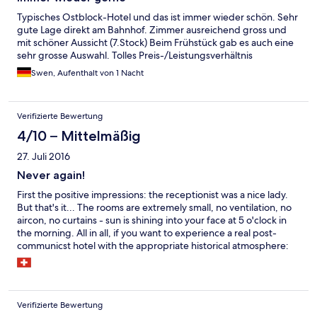
Typisches Ostblock-Hotel und das ist immer wieder schön. Sehr
gute Lage direkt am Bahnhof. Zimmer ausreichend gross und
mit schöner Aussicht (7.Stock) Beim Frühstück gab es auch eine
sehr grosse Auswahl. Tolles Preis-/Leistungsverhältnis
Swen, Aufenthalt von 1 Nacht
Verifizierte Bewertung
4/10 – Mittelmäßig
27. Juli 2016
Never again!
First the positive impressions: the receptionist was a nice lady.
But that's it... The rooms are extremely small, no ventilation, no
aircon, no curtains - sun is shining into your face at 5 o'clock in
the morning. All in all, if you want to experience a real post-
communicst hotel with the appropriate historical atmosphere:
book the Cernigov. For me it was the last time
Verifizierte Bewertung