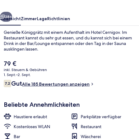
rück
Weiter
38+
Übersicht
Zimmer
Lage
Richtlinien
Genieße Königgrätz mit einem Aufenthalt im Hotel Cernigov. Im
Restaurant kannst du sehr gut essen, und du kannst sich bei einem
Drink in der Bar/Lounge entspannen oder den Tag in der Sauna
ausklingen lassen.
Der
79 €
aktuelle
inkl. Steuern & Gebühren
Preis
1. Sept.–2. Sept.
beträgt
Bewertungen
Gut
7,2
Fassade der Unterkunft – Abend/Nac
Alle 185 Bewertungen anzeigen
79 €.
7,2 von 10.
Beliebte Annehmlichkeiten
Haustiere erlaubt
Parkplätze verfügbar
Kostenloses WLAN
Restaurant
Bar
Wäscherei