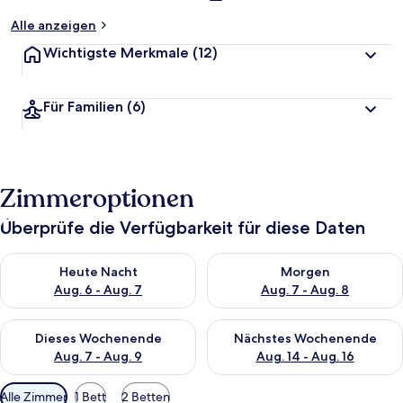
Alle anzeigen
Wichtigste Merkmale
(12)
Für Familien
(6)
Zimmeroptionen
Überprüfe die Verfügbarkeit für diese Daten
Überprüfe die Verfügbarkeit für heute Nacht, Aug. 6 - Aug. 7.
Überprüfe die Verfügbarkeit f
Heute Nacht
Morgen
Aug. 6 - Aug. 7
Aug. 7 - Aug. 8
Überprüfe die Verfügbarkeit für dieses Wochenende, Aug. 7 - 
Überprüfe die Verfügbarkeit f
Dieses Wochenende
Nächstes Wochenende
Aug. 7 - Aug. 9
Aug. 14 - Aug. 16
Verfügbare
Alle Zimmer
1 Bett
2 Betten