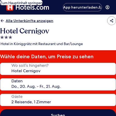
Zum Hauptinhalt springen
App herunterladen
Alle Unterkünfte anzeigen
Hotel Cernigov
3.0-
Sterne-
Hotel in Königgrätz mit Restaurant und Bar/Lounge
Unterkunft
Wähle deine Daten, um Preise zu sehen
Wo soll’s hingehen?
Daten
Gäste
Suchen