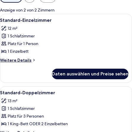
Filter
für
Anzeige von 2 von 2 Zimmern
Zimmer
Alle
Schreibtisch, kostenlose Babybetten,
3
Standard-Einzelzimmer
Fotos
12 m²
für
1 Schlafzimmer
Standard-
Einzelzimmer
Platz für 1 Person
anzeigen
1 Einzelbett
Weitere
Weitere Details
Details
für
Daten auswählen und Preise sehen
Standard-
Einzelzimmer
Alle
Schreibtisch, kostenlose Babybetten,
8
Standard-Doppelzimmer
Fotos
13 m²
für
1 Schlafzimmer
Standard-
Doppelzimmer
Platz für 3 Personen
anzeigen
1 King-Bett ODER 2 Einzelbetten