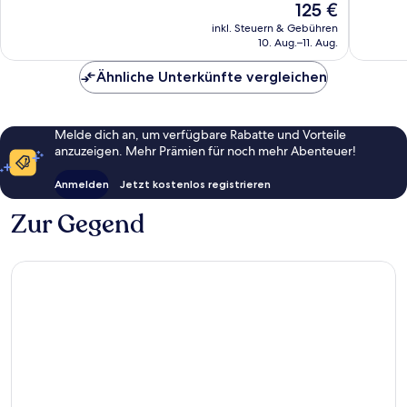
Der
125 €
Sehr
Sehr
Preis
gut,
gut,
inkl. Steuern & Gebühren
beträgt
10. Aug.–11. Aug.
72
21
125 €
Bewertungen
Bewert
Ähnliche Unterkünfte vergleichen
Melde dich an, um verfügbare Rabatte und Vorteile
anzuzeigen. Mehr Prämien für noch mehr Abenteuer!
Anmelden
Jetzt kostenlos registrieren
Zur Gegend