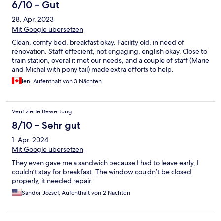
6/10 – Gut
28. Apr. 2023
Mit Google übersetzen
Clean, comfy bed, breakfast okay. Facility old, in need of
renovation. Staff effecient, not engaging, english okay. Close to
train station, overal it met our needs, and a couple of staff (Marie
and Michal with pony tail) made extra efforts to help.
len, Aufenthalt von 3 Nächten
Verifizierte Bewertung
8/10 – Sehr gut
1. Apr. 2024
Mit Google übersetzen
They even gave me a sandwich because I had to leave early, I
couldn’t stay for breakfast. The window couldn’t be closed
properly, it needed repair.
Sándor József, Aufenthalt von 2 Nächten