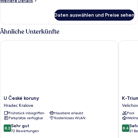
Weitere
Weitere Details
Details
für
Daten auswählen und Preise sehen
Standard-
Doppelzimmer
Ähnliche Unterkünfte
U České koruny
K-Triumf
U
K-
U České koruny
K-Triu
České
Triumf
Hradec Kralove
Velicho
koruny
resort
Frühstück inbegriffen
Haustiere erlaubt
Pool
Hradec
Velichov
Parkplätze verfügbar
Kostenloses WLAN
Wellne
Kralove
8.2
8.4
Sehr gut
Seh
8,2
8,4
von
von
72 Bewertungen
21 B
10,
10,