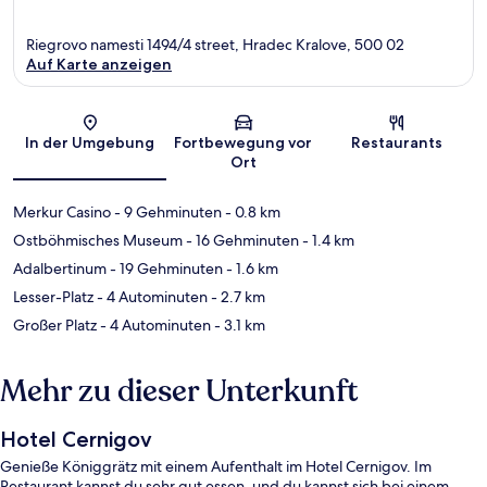
Riegrovo namesti 1494/4 street, Hradec Kralove, 500 02
Auf Karte anzeigen
Karte
In der Umgebung
Fortbewegung vor
Restaurants
Ort
Merkur Casino
- 9 Gehminuten
- 0.8 km
Ostböhmisches Museum
- 16 Gehminuten
- 1.4 km
Adalbertinum
- 19 Gehminuten
- 1.6 km
Lesser-Platz
- 4 Autominuten
- 2.7 km
Großer Platz
- 4 Autominuten
- 3.1 km
Mehr zu dieser Unterkunft
Hotel Cernigov
Genieße Königgrätz mit einem Aufenthalt im Hotel Cernigov. Im
Restaurant kannst du sehr gut essen, und du kannst sich bei einem