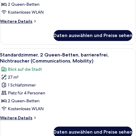
anzeigen
2 Queen-Betten
Kostenloses WLAN
Weitere
Weitere Details
Details
für
Daten auswählen und Preise sehen
Standardzimmer,
2 Queen-
Betten
Alle
Ein Hotelzimmer mit Flachbildfernseher
9
Standardzimmer, 2 Queen-Betten, barrierefrei,
Fotos
Nichtraucher (Communications, Mobility)
für
Blick auf die Stadt
Standardzimmer,
27 m²
2 Queen-
1 Schlafzimmer
Betten,
barrierefrei,
Platz für 4 Personen
Nichtraucher
2 Queen-Betten
(Communications,
Kostenloses WLAN
Mobility)
Weitere
Weitere Details
anzeigen
Details
für
Daten auswählen und Preise sehen
Standardzimmer,