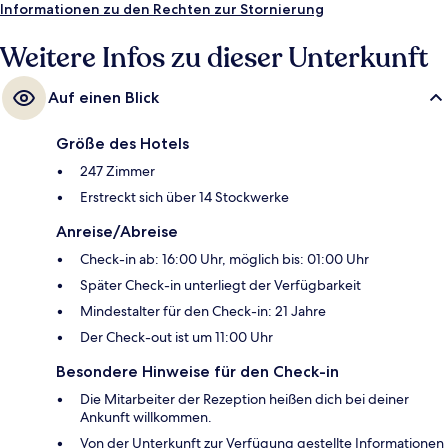
Informationen zu den Rechten zur Stornierung
Minuten entfernt: Smithsonian Institution und Smithsonian American Art
Museum. Das hilfsbereite Personal und die Lage erhalten tolle
Weitere Infos zu dieser Unterkunft
Bewertungen von anderen Reisenden. Die öffentlichen Verkehrsmittel
sind nur einen kurzen Fußmarsch entfernt: Zur Station 7th St.
Convention Center sind es 10 Minuten und zur Station Judiciary Square
Auf einen Blick
11 Minuten.
Größe des Hotels
247 Zimmer
Erstreckt sich über 14 Stockwerke
Anreise/Abreise
Check-in ab: 16:00 Uhr, möglich bis: 01:00 Uhr
Später Check-in unterliegt der Verfügbarkeit
Mindestalter für den Check-in: 21 Jahre
Der Check-out ist um 11:00 Uhr
Besondere Hinweise für den Check-in
Die Mitarbeiter der Rezeption heißen dich bei deiner
Ankunft willkommen.
Von der Unterkunft zur Verfügung gestellte Informationen