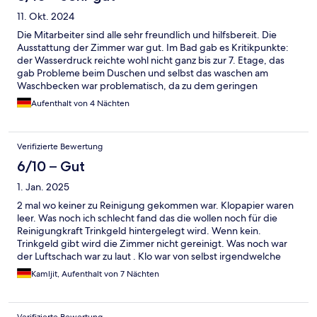
11. Okt. 2024
Die Mitarbeiter sind alle sehr freundlich und hilfsbereit. Die
Ausstattung der Zimmer war gut. Im Bad gab es Kritikpunkte:
der Wasserdruck reichte wohl nicht ganz bis zur 7. Etage, das
gab Probleme beim Duschen und selbst das waschen am
Waschbecken war problematisch, da zu dem geringen
Wasserdruck auch noch ein zu kurzer Wasserhahn kommt.
Aufenthalt von 4 Nächten
Verifizierte Bewertung
6/10 – Gut
1. Jan. 2025
2 mal wo keiner zu Reinigung gekommen war. Klopapier waren
leer. Was noch ich schlecht fand das die wollen noch für die
Reinigungkraft Trinkgeld hintergelegt wird. Wenn kein.
Trinkgeld gibt wird die Zimmer nicht gereinigt. Was noch war
der Luftschach war zu laut . Klo war von selbst irgendwelche
Geräusche gemacht.
Kamljit, Aufenthalt von 7 Nächten