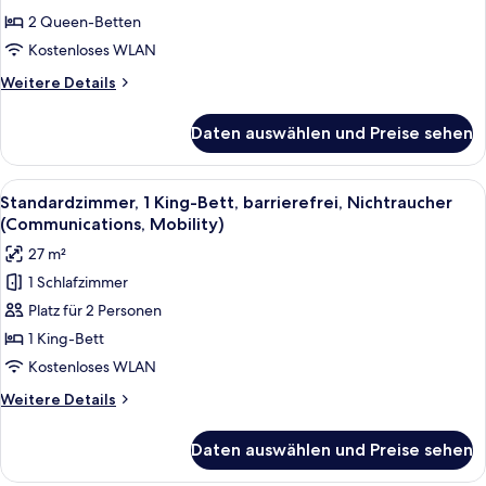
barrierefrei,
2 Queen-Betten
Nichtraucher
Kostenloses WLAN
(Communications)
Weitere
Weitere Details
anzeigen
Details
für
Daten auswählen und Preise sehen
Standardzimmer,
2 Queen-
Betten,
Alle
Ein modernes Badezimmer mit Waschbec
7
barrierefrei,
Standardzimmer, 1 King-Bett, barrierefrei, Nichtraucher
Fotos
Nichtraucher
(Communications, Mobility)
(Communications)
für
27 m²
Standardzimmer,
1 Schlafzimmer
1 King-
Platz für 2 Personen
Bett,
barrierefrei,
1 King-Bett
Nichtraucher
Kostenloses WLAN
(Communications,
Weitere
Weitere Details
Mobility)
Details
anzeigen
für
Daten auswählen und Preise sehen
Standardzimmer,
1 King-