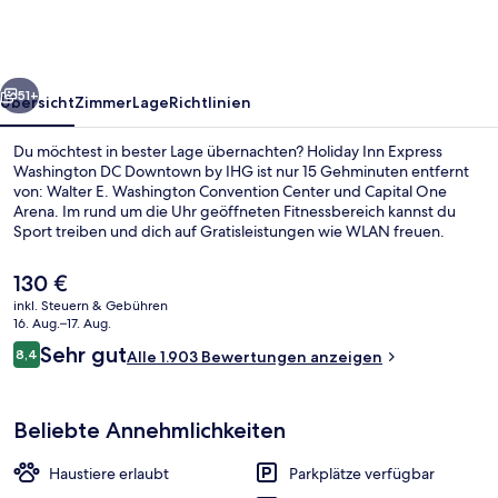
Washington
DC
Downtown
rück
Weiter
by
51+
Übersicht
Zimmer
Lage
Richtlinien
IHG
Du möchtest in bester Lage übernachten? Holiday Inn Express
Washington DC Downtown by IHG ist nur 15 Gehminuten entfernt
von: Walter E. Washington Convention Center und Capital One
Arena. Im rund um die Uhr geöffneten Fitnessbereich kannst du
Sport treiben und dich auf Gratisleistungen wie WLAN freuen.
Unter der Woche von 06:30 Uhr bis 09:00 Uhr wird ein im Preis
inbegriffenes Frühstücksbuffet serviert. Außerdem ist Folgendes zu
Der
130 €
Fuß höchstens 15 Minuten entfernt: Smithsonian Institution und
aktuelle
inkl. Steuern & Gebühren
Smithsonian American Art Museum. Das hilfsbereite Personal und
Preis
16. Aug.–17. Aug.
die Lage erhalten tolle Bewertungen von anderen Reisenden. Die
Zimmersafe, Schreibtisch, laptopgeeig
beträgt
Bewertungen
öffentlichen Verkehrsmittel sind nur einen kurzen Fußmarsch
Sehr gut
8,4
Alle 1.903 Bewertungen anzeigen
130 €.
8,4 von 10.
entfernt: Zur Station 7th St. Convention Center sind es 10 Minuten
und zur Station Judiciary Square 11 Minuten.
Beliebte Annehmlichkeiten
Haustiere erlaubt
Parkplätze verfügbar