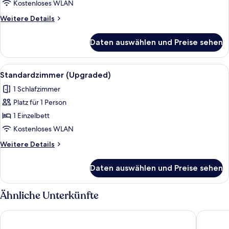
Nichtraucher
Kostenloses WLAN
(Communications,
Weitere
Weitere Details
Mobility)
Details
anzeigen
für
Daten auswählen und Preise sehen
Standardzimmer,
1 King-
Bett,
Alle
Ein Hotelzimmer mit einem großen Bet
3
barrierefrei,
Standardzimmer (Upgraded)
Fotos
Nichtraucher
1 Schlafzimmer
(Communications,
für
Mobility)
Platz für 1 Person
Standardzimmer
(Upgraded)
1 Einzelbett
anzeigen
Kostenloses WLAN
Weitere
Weitere Details
Details
für
Daten auswählen und Preise sehen
Standardzimmer
(Upgraded)
Ähnliche Unterkünfte
Holiday Inn Washington-Central/White House by IHG
Washingt