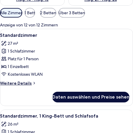
Verfügbare
Alle Zimmer
1 Bett
2 Betten
Über 3 Betten
Filter
für
Anzeige von 12 von 12 Zimmern
Zimmer
Alle
Ein Hotelzimmer mit einem großen Bet
5
Standardzimmer
Fotos
27 m²
für
1 Schlafzimmer
Standardzimmer
anzeigen
Platz für 1 Person
1 Einzelbett
Kostenloses WLAN
Weitere
Weitere Details
Details
für
Daten auswählen und Preise sehen
Standardzimmer
Alle
Ein modernes Hotelzimmer mit dunklem
9
Standardzimmer, 1 King-Bett und Schlafsofa
Fotos
26 m²
für
1 Schlafzimmer