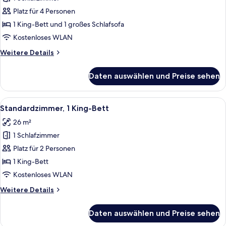
Standardzimmer,
1 King-
Platz für 4 Personen
Bett
1 King-Bett und 1 großes Schlafsofa
und
Kostenloses WLAN
Schlafsofa
Weitere
Weitere Details
anzeigen
Details
für
Daten auswählen und Preise sehen
Standardzimmer,
1 King-
Bett
Alle
Ein Hotelzimmer mit einem großen Bet
8
und
Standardzimmer, 1 King-Bett
Fotos
Schlafsofa
26 m²
für
1 Schlafzimmer
Standardzimmer,
1 King-
Platz für 2 Personen
Bett
1 King-Bett
anzeigen
Kostenloses WLAN
Weitere
Weitere Details
Details
für
Daten auswählen und Preise sehen
Standardzimmer,
1 King-