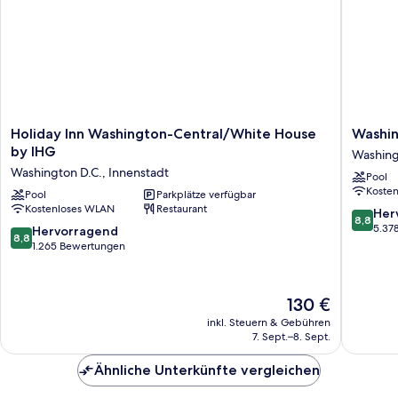
Holiday
Washing
Holiday Inn Washington-Central/White House
Washin
Inn
Plaza
by IHG
Washing
Washington-
Hotel
Washington D.C., Innenstadt
Pool
Central/White
Washing
Koste
House
Pool
Parkplätze verfügbar
D.C.,
Kostenloses WLAN
Restaurant
by
Innenst
8.8
Her
8,8
IHG
von
5.37
8.8
Hervorragend
8,8
Washington
10,
von
1.265 Bewertungen
D.C.,
Hervorr
10,
Innenstadt
5.378
Hervorragend,
Bewert
1.265
Der
130 €
Bewertungen
Preis
inkl. Steuern & Gebühren
beträgt
7. Sept.–8. Sept.
130 €
Ähnliche Unterkünfte vergleichen