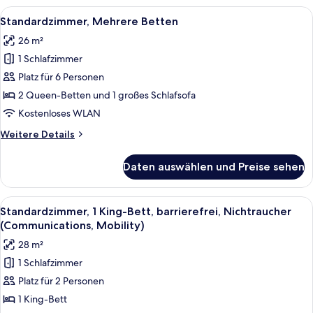
Bett,
Alle
Ein Hotelzimmer mit zwei Betten, ein
10
barrierefrei,
Standardzimmer, Mehrere Betten
Fotos
Nichtraucher
26 m²
(Communications,
für
Mobility)
1 Schlafzimmer
Standardzimmer,
Mehrere
Platz für 6 Personen
Betten
2 Queen-Betten und 1 großes Schlafsofa
anzeigen
Kostenloses WLAN
Weitere
Weitere Details
Details
für
Daten auswählen und Preise sehen
Standardzimmer,
Mehrere
Betten
Alle
Ein Hotelzimmer mit einem großen Bet
8
Standardzimmer, 1 King-Bett, barrierefrei, Nichtraucher
Fotos
(Communications, Mobility)
für
28 m²
Standardzimmer,
1 Schlafzimmer
1 King-
Platz für 2 Personen
Bett,
barrierefrei,
1 King-Bett