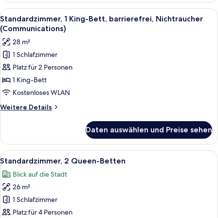
Bett
Alle
Ein Hotelzimmer mit einem großen Bet
8
Standardzimmer, 1 King-Bett, barrierefrei, Nichtraucher
Fotos
(Communications)
für
28 m²
Standardzimmer,
1 Schlafzimmer
1 King-
Platz für 2 Personen
Bett,
barrierefrei,
1 King-Bett
Nichtraucher
Kostenloses WLAN
(Communications)
Weitere
Weitere Details
anzeigen
Details
für
Daten auswählen und Preise sehen
Standardzimmer,
1 King-
Bett,
Alle
Ein Hotelzimmer mit Flachbildfernseher
9
barrierefrei,
Standardzimmer, 2 Queen-Betten
Fotos
Nichtraucher
Blick auf die Stadt
(Communications)
für
26 m²
Standardzimmer,
2 Queen-
1 Schlafzimmer
Betten
Platz für 4 Personen