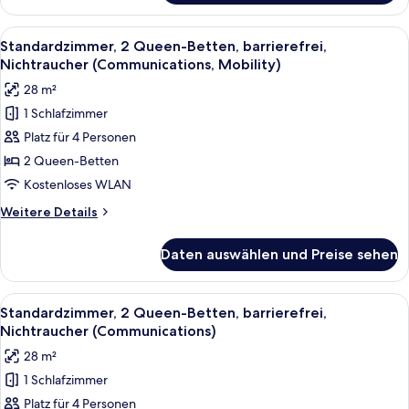
2 Queen-
Betten,
Alle
Ein modernes Badezimmer mit Waschbec
9
barrierefrei,
Standardzimmer, 2 Queen-Betten, barrierefrei,
Fotos
Nichtraucher
Nichtraucher (Communications, Mobility)
(Communications,
für
28 m²
Mobility)
Standardzimmer,
1 Schlafzimmer
2 Queen-
Platz für 4 Personen
Betten,
barrierefrei,
2 Queen-Betten
Nichtraucher
Kostenloses WLAN
(Communications,
Weitere
Weitere Details
Mobility)
Details
anzeigen
für
Daten auswählen und Preise sehen
Standardzimmer,
2 Queen-
Betten,
Alle
Ein Hotelzimmer mit Flachbildfernseher
10
barrierefrei,
Standardzimmer, 2 Queen-Betten, barrierefrei,
Fotos
Nichtraucher
Nichtraucher (Communications)
(Communications,
für
28 m²
Mobility)
Standardzimmer,
1 Schlafzimmer
2 Queen-
Platz für 4 Personen
Betten,