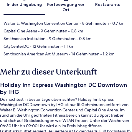
Karte
In der Umgebung
Fortbewegung vor
Restaurants
Ort
Walter E. Washington Convention Center
- 8 Gehminuten
- 0.7 km
Capital One Arena
- 9 Gehminuten
- 0.8 km
Smithsonian Institution
- 9 Gehminuten
- 0.8 km
CityCenterDC
- 12 Gehminuten
- 1.1 km
Smithsonian American Art Museum
- 14 Gehminuten
- 1.2 km
Mehr zu dieser Unterkunft
Holiday Inn Express Washington DC Downtown
by IHG
Du möchtest in bester Lage übernachten? Holiday Inn Express
Washington DC Downtown by IHG ist nur 15 Gehminuten entfernt von:
Walter E. Washington Convention Center und Capital One Arena. Im
rund um die Uhr geöffneten Fitnessbereich kannst du Sport treiben
und dich auf Gratisleistungen wie WLAN freuen. Unter der Woche von
06:30 Uhr bis 09:00 Uhr wird ein im Preis inbegriffenes
Frühstücksbuffet serviert. Außerdem ist Folgendes zu Fuß höchstens 15