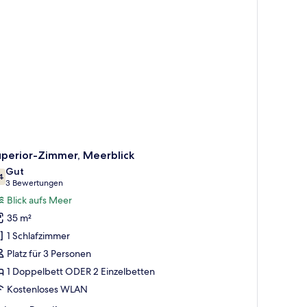
uperior-Zimmer, Meerblick
Gut
4
7,4 von 10
(3
3 Bewertungen
Bewertungen)
Blick aufs Meer
35 m²
1 Schlafzimmer
Platz für 3 Personen
1 Doppelbett ODER 2 Einzelbetten
Kostenloses WLAN