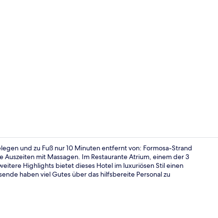
Influencer-
legen und zu Fuß nur 10 Minuten entfernt von: Formosa-Strand
e Auszeiten mit Massagen. Im Restaurante Atrium, einem der 3
eitere Highlights bietet dieses Hotel im luxuriösen Stil einen
32-Zoll-LCD
ende haben viel Gutes über das hilfsbereite Personal zu