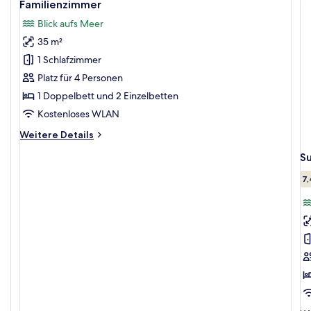
5
Familienzimmer
Fotos
Blick aufs Meer
für
35 m²
Familienzimmer
anzeigen
1 Schlafzimmer
Platz für 4 Personen
1 Doppelbett und 2 Einzelbetten
Kostenloses WLAN
Weitere
Weitere Details
Details
S
für
Familienzimmer
7,