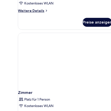
Kostenloses WLAN
Weitere
Weitere Details
Details
für
Preise anzeige
Doppel-
oder
Zweibettzimmer
(Land
View
|
Extra
Bed)
Zimmer
Platz für 1 Person
Kostenloses WLAN