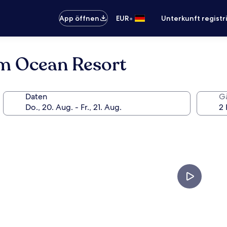
•
App öffnen
EUR
Unterkunft registr
m Ocean Resort
Daten
G