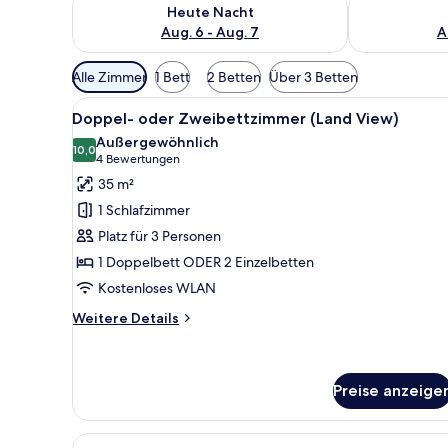
Überprüfe die Verfügbarkeit für heute Nacht, Aug. 6
Überprüfe die
Heute Nacht
Aug. 6 - Aug. 7
A
Verfügbare
Alle Zimmer
1 Bett
2 Betten
Über 3 Betten
Filter
Alle
Allergikerbettwaren, Zimmersa
für
5
Doppel- oder Zweibettzimmer (Land View)
Fotos
Zimmer
Außergewöhnlich
für
10,0
10,0 von 10
(4
4 Bewertungen
Doppel-
Bewertungen)
35 m²
oder
1 Schlafzimmer
Zweibettzimmer
Platz für 3 Personen
(Land
1 Doppelbett ODER 2 Einzelbetten
View)
Kostenloses WLAN
anzeigen
Weitere
Weitere Details
Details
für
Doppel-
oder
Preise anzeige
Zweibettzimmer
(Land
Alle
Doppel- oder Zweibettzimmer, 
View)