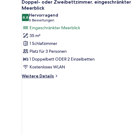
6
Doppel- oder Zweibettzimmer, eingeschränkter
Fotos
Meerblick
für
Hervorragend
8,8
Doppel-
8,8 von 10
(6
6 Bewertungen
oder
Bewertungen)
Eingeschränkter Meerblick
Zweibettzimmer,
35 m²
eingeschränkter
1 Schlafzimmer
Meerblick
Platz für 3 Personen
anzeigen
1 Doppelbett ODER 2 Einzelbetten
Kostenloses WLAN
Weitere
Weitere Details
Details
für
Doppel-
oder
Zweibettzimmer,
eingeschränkter
Meerblick