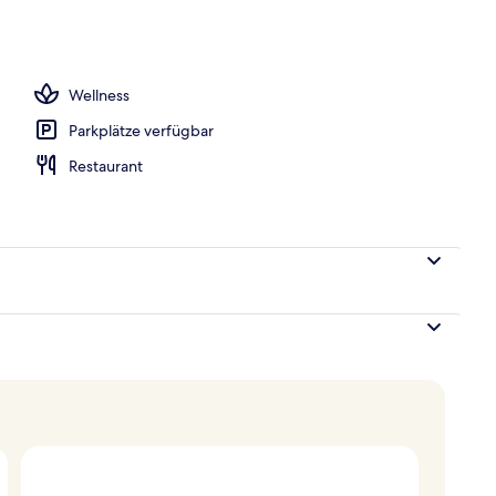
er | Allergikerbettwaren, Zimmersafe, Schreibtisch, Verdunkelungsvorhänge
Wellness
Parkplätze verfügbar
Restaurant