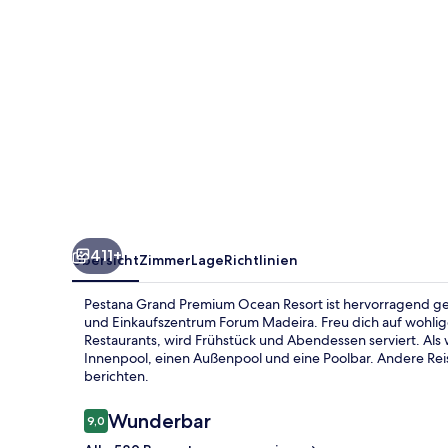
411+
Übersicht
Zimmer
Lage
Richtlinien
Pestana Grand Premium Ocean Resort ist hervorragend ge
und Einkaufszentrum Forum Madeira. Freu dich auf wohlig
Restaurants, wird Frühstück und Abendessen serviert. Als w
Innenpool, einen Außenpool und eine Poolbar. Andere Reis
berichten.
Bewertungen
Wunderbar
9,0
9,0 von 10.