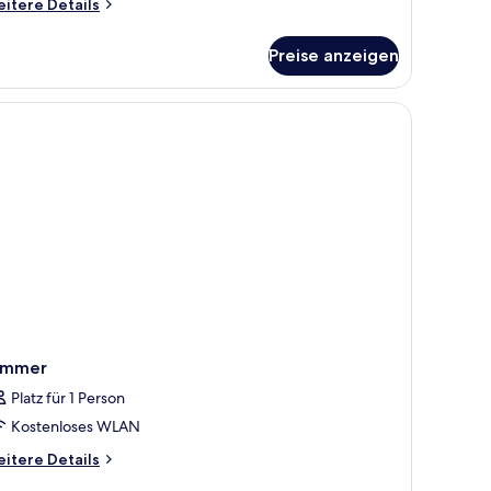
itere
itere Details
tails
r
Preise anzeigen
perior-
mmer,
erblick
immer
Platz für 1 Person
Kostenloses WLAN
itere
itere Details
tails