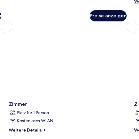
We
We
De
fü
n
Preise anzeigen
Su
Zi
Me
Zimmer
Z
Platz für 1 Person
Kostenloses WLAN
Weitere
We
Weitere Details
We
Details
De