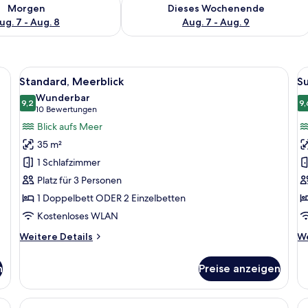
 - Aug. 7.
 Verfügbarkeit für morgen, Aug. 7 - Aug. 8.
Überprüfe die Verfügbarkeit für dies
Morgen
Dieses Wochenende
ug. 7 - Aug. 8
Aug. 7 - Aug. 9
fe, Schreibtisch, Verdunkelungsvorhänge
Alle
Standard, Meerblick | Allergikerbett
Al
5
Standard, Meerblick
Su
Fotos
F
Wunderbar
für
9,2
f
9,
9,2 von 10
(10
10 Bewertungen
Standard,
Su
Bewertungen)
Blick aufs Meer
Meerblick
M
35 m²
anzeigen
a
1 Schlafzimmer
Platz für 3 Personen
1 Doppelbett ODER 2 Einzelbetten
Kostenloses WLAN
Weitere
We
Weitere Details
We
Details
De
für
fü
n
Preise anzeigen
Standard,
Su
Meerblick
Me
eingeschränkter Meerblick | Allergikerbettwaren, Zimmersafe, Schreibtisc
Alle
Familienzimmer | Allergikerbettwaren