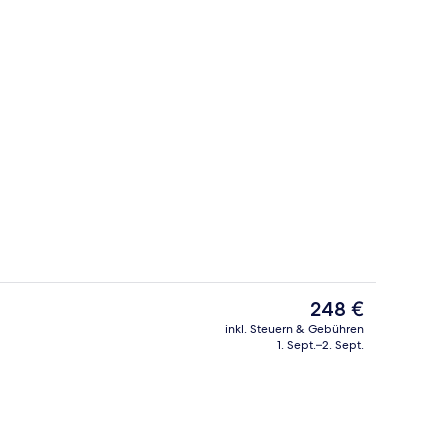
Allergikerbettwaren, Zimmersafe, Sc
Video
Der
248 €
aktuelle
inkl. Steuern & Gebühren
Preis
1. Sept.–2. Sept.
-Fernseher mit Kabelempfang, Fernseher
3 Restaurants; Frühstück, Mittagesse
beträgt
248 €.