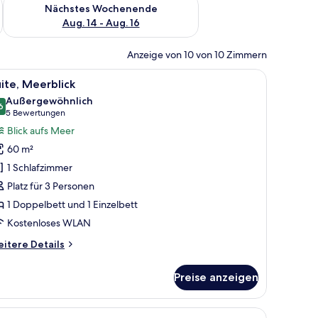
es Wochenende, Aug. 7 - Aug. 9.
Überprüfe die Verfügbarkeit für nächstes Wochenende, Aug. 1
Nächstes Wochenende
Aug. 14 - Aug. 16
Anzeige von 10 von 10 Zimmern
waren, Zimmersafe, Schreibtisch, Verdunkelungsvorhänge
le
Suite, Meerblick | Allergikerbettwaren, Zimm
6
ite, Meerblick
otos
Außergewöhnlich
ür
6
9,6 von 10
(5
5 Bewertungen
ite,
Bewertungen)
Blick aufs Meer
eerblick
60 m²
nzeigen
1 Schlafzimmer
Platz für 3 Personen
1 Doppelbett und 1 Einzelbett
Kostenloses WLAN
itere
itere Details
tails
r
Preise anzeigen
ite,
erblick
h, Verdunkelungsvorhänge
, Zimmersafe, Schreibtisch, Verdunkelungsvorhänge