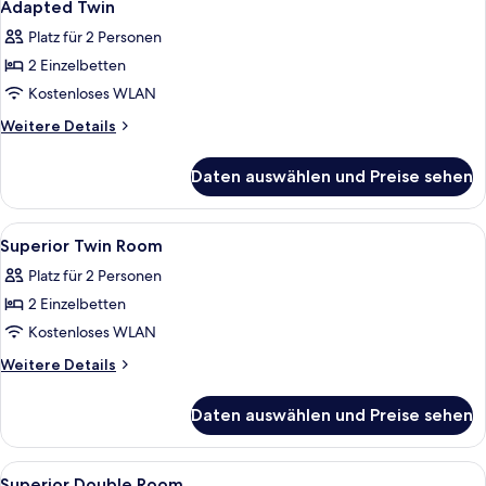
6
Adapted Twin
Fotos
Platz für 2 Personen
für
2 Einzelbetten
Adapted
Twin
Kostenloses WLAN
anzeigen
Weitere
Weitere Details
Details
für
Daten auswählen und Preise sehen
Adapted
Twin
Alle
Ein Hotelzimmer mit einem großen Bet
9
Superior Twin Room
Fotos
Platz für 2 Personen
für
2 Einzelbetten
Superior
Twin
Kostenloses WLAN
Room
Weitere
Weitere Details
anzeigen
Details
für
Daten auswählen und Preise sehen
Superior
Twin
Room
Alle
Ein Hotelzimmer mit einem großen Bett
5
Superior Double Room