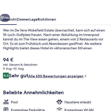
rück
Weiter
78+
Übersicht
Zimmer
Lage
Richtlinien
Wer im De Vere Wokefield Estate übernachtet, kann sich auf einen
18-Loch-Golfplatz freuen. Nach einer Abkühlung im Innenpool
kannst du im The View essen gehen, einem von 2 Restaurants vor
Ort. Es ist zum Frühstück und Abendessen geöffnet. Als weitere
Highlights bietet dieses Hotel im viktorianischen Stil einen
Fitnessbereich, einen Tennisplatz im Freien und 2 Bars/Lounges.
Andere Reisende haben viel Gutes über das hilfsbereite Personal zu
Der
94 €
berichten.
aktuelle
inkl. Steuern & Gebühren
Preis
9. Aug.–10. Aug.
Hochwertige Bettwaren, Daunenbettde
beträgt
Bewertungen
Sehr gut
8,2
Alle 650 Bewertungen anzeigen
94 €.
8,2 von 10.
Beliebte Annehmlichkeiten
Pool
Haustiere erlaubt
Kostenlose Parkplätze
Kostenloses WLAN