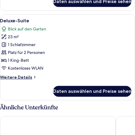
Daten auswählen und Preise sehen
Signature-
Suite
Alle
Ein großes, historisches Gebäude mit 
9
Deluxe-Suite
Fotos
Blick auf den Garten
für
23 m²
Deluxe-
Suite
1 Schlafzimmer
anzeigen
Platz für 2 Personen
1 King-Bett
Kostenloses WLAN
Weitere
Weitere Details
Details
für
Daten auswählen und Preise sehen
Deluxe-
Suite
Ähnliche Unterkünfte
Hilton Reading Hotel
Holiday 