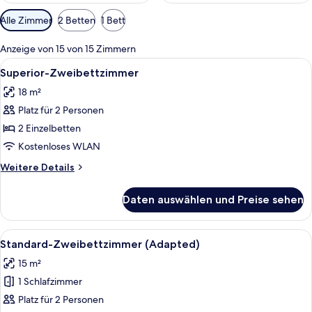
Verfügbare
Alle Zimmer
2 Betten
1 Bett
Filter
für
Anzeige von 15 von 15 Zimmern
Zimmer
Alle
Ein großes, historisches Gebäude mit 
7
Superior-Zweibettzimmer
Fotos
18 m²
für
Platz für 2 Personen
Superior-
Zweibettzimmer
2 Einzelbetten
anzeigen
Kostenloses WLAN
Weitere
Weitere Details
Details
für
Daten auswählen und Preise sehen
Superior-
Zweibettzimmer
Alle
Ein Hotelzimmer mit zwei Betten, Na
4
Standard-Zweibettzimmer (Adapted)
Fotos
15 m²
für
1 Schlafzimmer
Standard-
Zweibettzimmer
Platz für 2 Personen