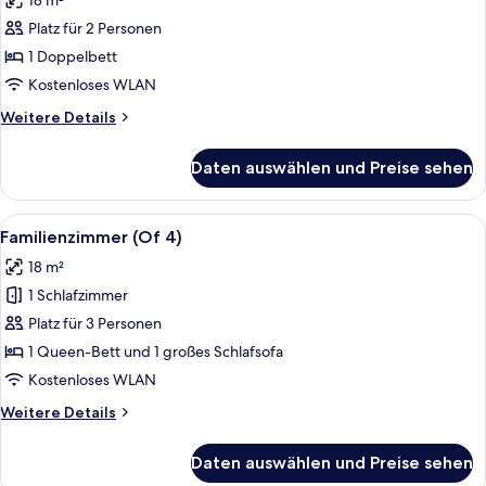
18 m²
für
Platz für 2 Personen
Superior-
Doppelzimmer
1 Doppelbett
anzeigen
Kostenloses WLAN
Weitere
Weitere Details
Details
für
Daten auswählen und Preise sehen
Superior-
Doppelzimmer
Alle
Ein Hotelzimmer mit einem großen Bet
5
Familienzimmer (Of 4)
Fotos
18 m²
für
1 Schlafzimmer
Familienzimmer
(Of
Platz für 3 Personen
4)
1 Queen-Bett und 1 großes Schlafsofa
anzeigen
Kostenloses WLAN
Weitere
Weitere Details
Details
für
Daten auswählen und Preise sehen
Familienzimmer