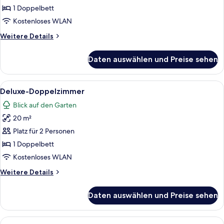
1 Doppelbett
Kostenloses WLAN
Weitere
Weitere Details
Details
für
Daten auswählen und Preise sehen
Doppelzimmer
Alle
Ein ordentlich eingerichtetes Schlafz
11
Deluxe-Doppelzimmer
Fotos
Blick auf den Garten
für
20 m²
Deluxe-
Doppelzimmer
Platz für 2 Personen
anzeigen
1 Doppelbett
Kostenloses WLAN
Weitere
Weitere Details
Details
für
Daten auswählen und Preise sehen
Deluxe-
Doppelzimmer
Alle
Ein Hotelzimmer mit zwei Betten, Na