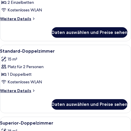
(Adapted)
2 Einzelbetten
anzeigen
Kostenloses WLAN
Weitere
Weitere Details
Details
für
Daten auswählen und Preise sehen
Standard-
Zweibettzimmer
(Adapted)
Alle
Ein ordentlich bezogenes Bett mit Ko
9
Standard-Doppelzimmer
Fotos
15 m²
für
Platz für 2 Personen
Standard-
Doppelzimmer
1 Doppelbett
anzeigen
Kostenloses WLAN
Weitere
Weitere Details
Details
für
Daten auswählen und Preise sehen
Standard-
Doppelzimmer
Alle
Ein ordentlich eingerichtetes Schlafz
6
Superior-Doppelzimmer
Fotos