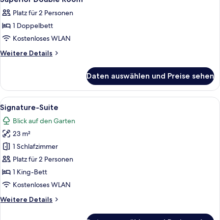
Fotos
Platz für 2 Personen
für
1 Doppelbett
Superior
Double
Kostenloses WLAN
Room
Weitere
Weitere Details
anzeigen
Details
für
Daten auswählen und Preise sehen
Superior
Double
Room
Alle
Ein großes, historisches Gebäude mit 
6
Signature-Suite
Fotos
Blick auf den Garten
für
23 m²
Signature-
Suite
1 Schlafzimmer
anzeigen
Platz für 2 Personen
1 King-Bett
Kostenloses WLAN
Weitere
Weitere Details
Details
für