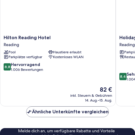
Hilton
Holiday
Hilton Reading Hotel
Holida
Reading
Inn
Reading
Reading
Hotel
Reading
Pool
Haustiere erlaubt
Parkpl
Reading
South
Parkplätze verfügbar
Kostenloses WLAN
Restau
M4
Jct11
8.8
Hervorragend
8,8
by
von
1.006 Bewertungen
8.4
Seh
IHG
10,
8,4
von
1.00
Reading
Hervorragend,
10,
1.006
Der
82 €
Sehr
Bewertungen
Preis
gut,
inkl. Steuern & Gebühren
beträgt
14. Aug.–15. Aug.
1.004
82 €
Bewert
Ähnliche Unterkünfte vergleichen
Melde dich an, um verfügbare Rabatte und Vorteile