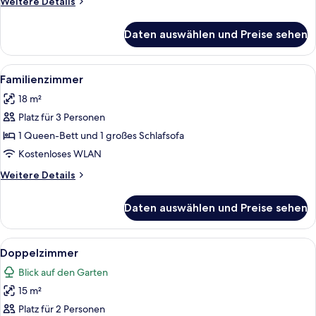
Weitere
Weitere Details
Details
für
Daten auswählen und Preise sehen
Superior-
Einzelzimmer
Alle
Ein Hotelzimmer mit einem großen Bet
5
Familienzimmer
Fotos
18 m²
für
Platz für 3 Personen
Familienzimmer
anzeigen
1 Queen-Bett und 1 großes Schlafsofa
Kostenloses WLAN
Weitere
Weitere Details
Details
für
Daten auswählen und Preise sehen
Familienzimmer
Alle
Ein Hotelzimmer mit einem großen Bett
9
Doppelzimmer
Fotos
Blick auf den Garten
für
15 m²
Doppelzimmer
anzeigen
Platz für 2 Personen