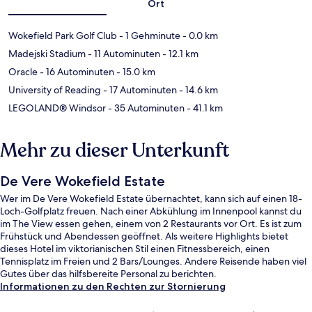
Ort
Wokefield Park Golf Club
- 1 Gehminute
- 0.0 km
Madejski Stadium
- 11 Autominuten
- 12.1 km
Oracle
- 16 Autominuten
- 15.0 km
University of Reading
- 17 Autominuten
- 14.6 km
LEGOLAND® Windsor
- 35 Autominuten
- 41.1 km
Mehr zu dieser Unterkunft
De Vere Wokefield Estate
Wer im De Vere Wokefield Estate übernachtet, kann sich auf einen 18-
Loch-Golfplatz freuen. Nach einer Abkühlung im Innenpool kannst du
im The View essen gehen, einem von 2 Restaurants vor Ort. Es ist zum
Frühstück und Abendessen geöffnet. Als weitere Highlights bietet
dieses Hotel im viktorianischen Stil einen Fitnessbereich, einen
Tennisplatz im Freien und 2 Bars/Lounges. Andere Reisende haben viel
Gutes über das hilfsbereite Personal zu berichten.
Informationen zu den Rechten zur Stornierung