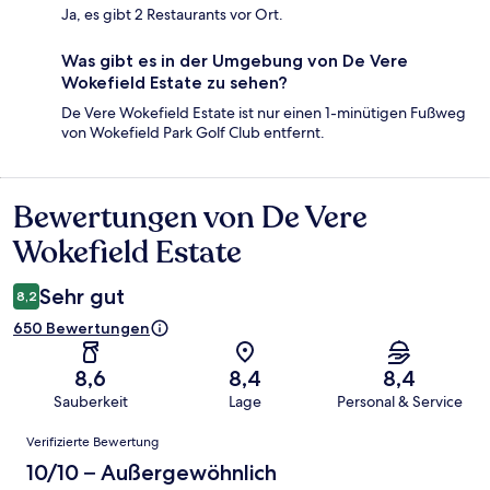
Ja, es gibt 2 Restaurants vor Ort.
Was gibt es in der Umgebung von De Vere
Wokefield Estate zu sehen?
De Vere Wokefield Estate ist nur einen 1-minütigen Fußweg
von Wokefield Park Golf Club entfernt.
Bewertungen von De Vere
Bewertungen
Wokefield Estate
Sehr gut
8,2
650 Bewertungen
8,6
8,4
8,4
Sauberkeit
Lage
Personal & Service
Bewertungen
Verifizierte Bewertung
10/10 – Außergewöhnlich