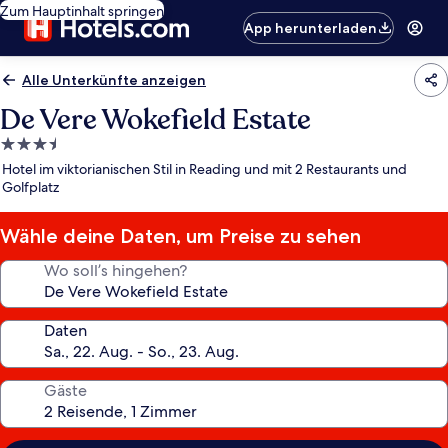
Zum Hauptinhalt springen
App herunterladen
Alle Unterkünfte anzeigen
De Vere Wokefield Estate
3.5-
Sterne-
Hotel im viktorianischen Stil in Reading und mit 2 Restaurants und
Unterkunft
Golfplatz
Wähle deine Daten, um Preise zu sehen
Wo soll’s hingehen?
Daten
Gäste