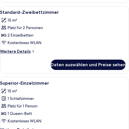
(Of
4)
Alle
Ein Hotelzimmer mit zwei Betten, Na
7
Standard-Zweibettzimmer
Fotos
15 m²
für
Platz für 2 Personen
Standard-
Zweibettzimmer
2 Einzelbetten
anzeigen
Kostenloses WLAN
Weitere
Weitere Details
Details
für
Daten auswählen und Preise sehen
Standard-
Zweibettzimmer
Alle
Ein Hotelzimmer mit einem großen Bett
6
Superior-Einzelzimmer
Fotos
15 m²
für
1 Schlafzimmer
Superior-
Einzelzimmer
Platz für 1 Person
anzeigen
1 Queen-Bett
Kostenloses WLAN