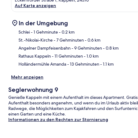
Auf Karte anzeigen
In der Umgebung
Schlei
- 1 Gehminute
- 0.2 km
St.-Nikolai-Kirche
- 7 Gehminuten
- 0.6 km
Kar
Angelner Dampfeisenbahn
- 9 Gehminuten
- 0.8 km
Rathaus Kappeln
- 11 Gehminuten
- 1.0 km
Holländermühle Amanda
- 13 Gehminuten
- 1.1 km
Mehr anzeigen
Seglerwohnung 9
Genieße Kappeln mit einem Aufenthalt im dieses Apartment. Grati
Aufenthalt besonders angenehm, und wenn du im Urlaub aktiv blei
Radwege, die Möglichkeiten zum Kajakfahren und den Surfunterricht
einen Garten und eine Küche.
Informationen zu den Rechten zur Stornierung