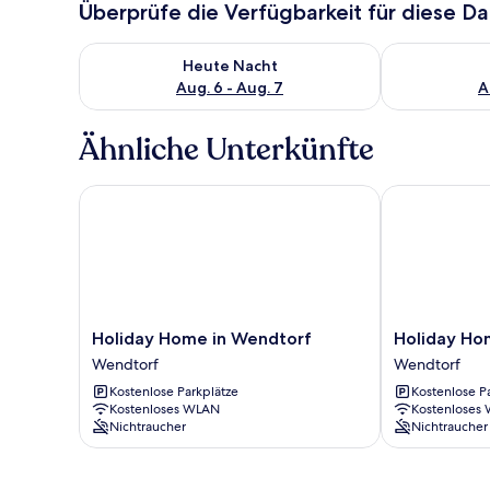
Überprüfe die Verfügbarkeit für diese D
Überprüfe die Verfügbarkeit für heute Nacht, Aug. 6
Überprüfe die
Heute Nacht
Aug. 6 - Aug. 7
A
Ähnliche Unterkünfte
Holiday Home in Wendtorf
Holiday Home
Holiday
Holiday
Holiday Home in Wendtorf
Holiday Ho
Home
Home
Wendtorf
Wendtorf
in
in
Kostenlose Parkplätze
Kostenlose P
Wendtorf
Wendtorf
Kostenloses WLAN
Kostenloses
Wendtorf
Wendtorf
Nichtraucher
Nichtraucher