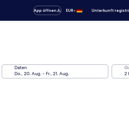
•
App öffnen
EUR
Unterkunft registr
Daten
G