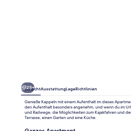
25+
Übersicht
Ausstattung
Lage
Richtlinien
Genieße Kappeln mit einem Aufenthalt im dieses Apartme
den Aufenthalt besonders angenehm, und wenn du im Urla
und Radwege, die Möglichkeiten zum Kajakfahren und den S
Terrasse, einen Garten und eine Küche.
Ganzes Apartment