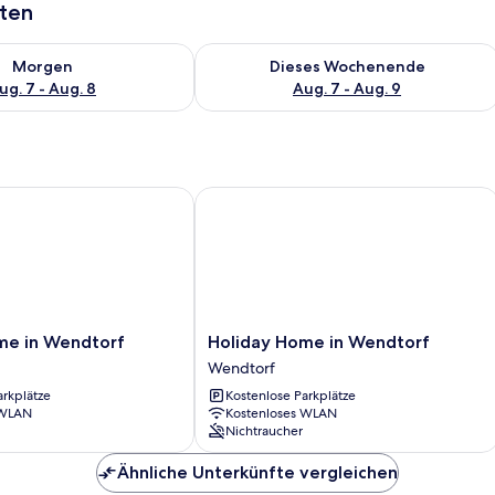
aten
 - Aug. 7.
 Verfügbarkeit für morgen, Aug. 7 - Aug. 8.
Überprüfe die Verfügbarkeit für dies
Morgen
Dieses Wochenende
ug. 7 - Aug. 8
Aug. 7 - Aug. 9
 in Wendtorf
Holiday Home in Wendtorf
Holiday
me in Wendtorf
Holiday Home in Wendtorf
Home
Wendtorf
in
arkplätze
Kostenlose Parkplätze
Wendtorf
 WLAN
Kostenloses WLAN
Wendtorf
Nichtraucher
Ähnliche Unterkünfte vergleichen