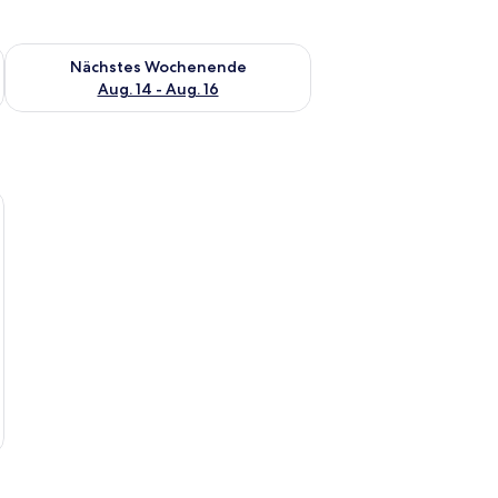
es Wochenende, Aug. 7 - Aug. 9.
Überprüfe die Verfügbarkeit für nächstes Wochenende, Aug. 1
Nächstes Wochenende
Aug. 14 - Aug. 16