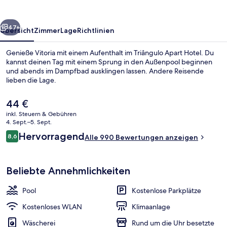
rück
Weiter
47+
Übersicht
Zimmer
Lage
Richtlinien
Genieße Vitoria mit einem Aufenthalt im Triângulo Apart Hotel. Du
kannst deinen Tag mit einem Sprung in den Außenpool beginnen
und abends im Dampfbad ausklingen lassen. Andere Reisende
lieben die Lage.
Der
44 €
aktuelle
inkl. Steuern & Gebühren
Preis
4. Sept.–5. Sept.
beträgt
Bewertungen
Hervorragend
8,6
Fassade der Unterkunft
Alle 990 Bewertungen anzeigen
44 €.
8,6 von 10.
Beliebte Annehmlichkeiten
Pool
Kostenlose Parkplätze
Kostenloses WLAN
Klimaanlage
Wäscherei
Rund um die Uhr besetzte