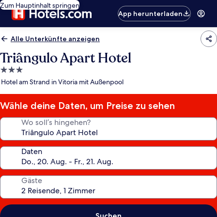
Zum Hauptinhalt springen
App herunterladen
Alle Unterkünfte anzeigen
Triângulo Apart Hotel
3.0-
Sterne-
Hotel am Strand in Vitoria mit Außenpool
Unterkunft
Wähle deine Daten, um Preise zu sehen
Wo soll’s hingehen?
Daten
Gäste
Suchen