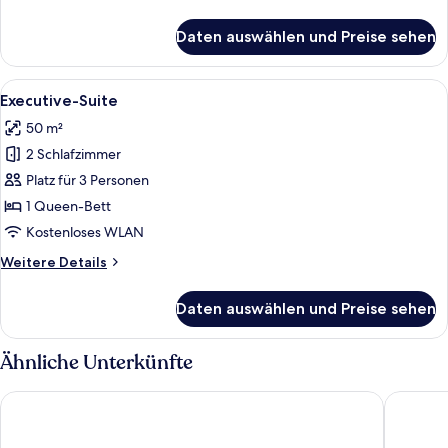
Details
für
Daten auswählen und Preise sehen
Zimmer
Alle
Ein Hotelzimmer mit einem großen Bet
9
Executive-Suite
Fotos
50 m²
für
2 Schlafzimmer
Executive-
Suite
Platz für 3 Personen
anzeigen
1 Queen-Bett
Kostenloses WLAN
Weitere
Weitere Details
Details
für
Daten auswählen und Preise sehen
Executive-
Suite
Ähnliche Unterkünfte
ibis budget Vitoria
Transame