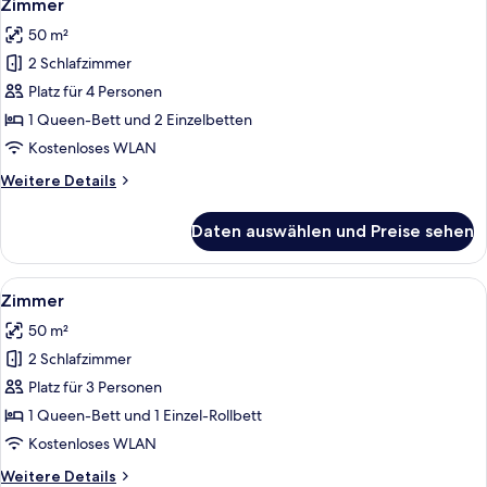
9
Zimmer
Fotos
50 m²
für
2 Schlafzimmer
Zimmer
anzeigen
Platz für 4 Personen
1 Queen-Bett und 2 Einzelbetten
Kostenloses WLAN
Weitere
Weitere Details
Details
für
Daten auswählen und Preise sehen
Zimmer
Alle
Zimmer | Minibar, Zimmersafe, Schrei
2
Zimmer
Fotos
50 m²
für
2 Schlafzimmer
Zimmer
anzeigen
Platz für 3 Personen
1 Queen-Bett und 1 Einzel-Rollbett
Kostenloses WLAN
Weitere
Weitere Details