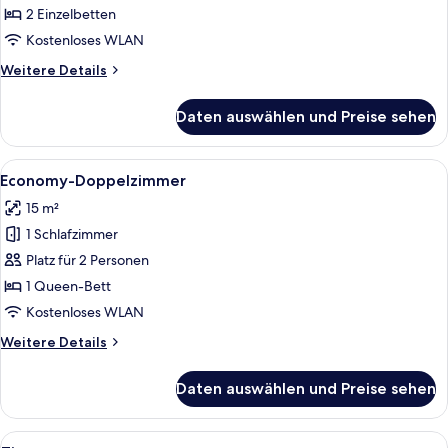
2 Einzelbetten
Kostenloses WLAN
Weitere
Weitere Details
Details
für
Daten auswählen und Preise sehen
Einzelzimmer
Alle
Ein Hotelzimmer mit Bett, einem Fenste
4
Economy-Doppelzimmer
Fotos
15 m²
für
1 Schlafzimmer
Economy-
Doppelzimmer
Platz für 2 Personen
anzeigen
1 Queen-Bett
Kostenloses WLAN
Weitere
Weitere Details
Details
für
Daten auswählen und Preise sehen
Economy-
Doppelzimmer
Alle
Ein Hotelzimmer mit einem Bett, eine