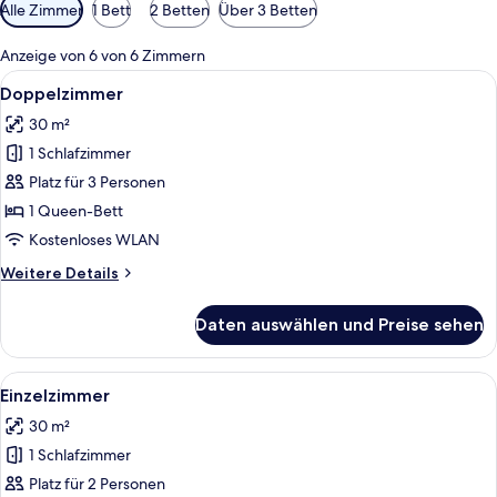
Verfügbare
Alle Zimmer
1 Bett
2 Betten
Über 3 Betten
Filter
für
Anzeige von 6 von 6 Zimmern
Zimmer
Alle
Ein Hotelzimmer mit Bett, Holz-Kopfte
6
Doppelzimmer
Fotos
30 m²
für
1 Schlafzimmer
Doppelzimmer
anzeigen
Platz für 3 Personen
1 Queen-Bett
Kostenloses WLAN
Weitere
Weitere Details
Details
für
Daten auswählen und Preise sehen
Doppelzimmer
Alle
Ein Hotelzimmer mit zwei Betten, ein
6
Einzelzimmer
Fotos
30 m²
für
1 Schlafzimmer
Einzelzimmer
anzeigen
Platz für 2 Personen