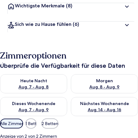
Wichtigste Merkmale
(8)
Sich wie zu Hause fühlen
(6)
Zimmeroptionen
Überprüfe die Verfügbarkeit für diese Daten
Überprüfe die Verfügbarkeit für heute Nacht, Aug. 7 - Aug. 8.
Überprüfe die Verfügbarkeit f
Heute Nacht
Morgen
Aug. 7 - Aug. 8
Aug. 8 - Aug. 9
Überprüfe die Verfügbarkeit für dieses Wochenende, Aug. 7 - 
Überprüfe die Verfügbarkeit f
Dieses Wochenende
Nächstes Wochenende
Aug. 7 - Aug. 9
Aug. 14 - Aug. 16
Verfügbare
Alle Zimmer
1 Bett
2 Betten
Filter
für
Anzeige von 2 von 2 Zimmern