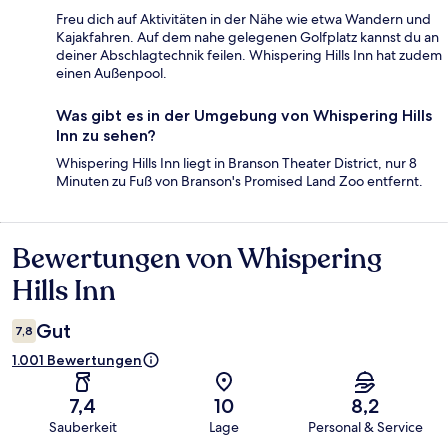
Freu dich auf Aktivitäten in der Nähe wie etwa Wandern und
Kajakfahren. Auf dem nahe gelegenen Golfplatz kannst du an
deiner Abschlagtechnik feilen. Whispering Hills Inn hat zudem
einen Außenpool.
Was gibt es in der Umgebung von Whispering Hills
Inn zu sehen?
Whispering Hills Inn liegt in Branson Theater District, nur 8
Minuten zu Fuß von Branson's Promised Land Zoo entfernt.
Bewertungen von Whispering
Bewertungen
Hills Inn
Gut
7,8
1.001 Bewertungen
7,4
10
8,2
Sauberkeit
Lage
Personal & Service