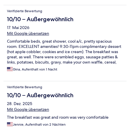
Verifizierte Bewertung
10/10 – Außergewöhnlich
17. Mai 2026
Mit Google übersetzen
Comfortable beds, great shower, cool a/c, pretty spacious
room. EXCELLENT amenities! 9:30-11pm complimentary dessert
(hot apple cobbler, cookies and ice cream). The breakfast was
great, as well. There were scrambled eggs, sausage patties &
links, potatoes, biscuits, gravy, make your own waffle, cereal,
muffins, bread, juice and ahh-mazing coffee. We will definitely
Gina, Aufenthalt von 1 Nacht
stay here again.
Verifizierte Bewertung
10/10 – Außergewöhnlich
28. Dez. 2025
Mit Google übersetzen
The breakfast was great and room was very comfortable
Jennie, Aufenthalt von 2 Nächten