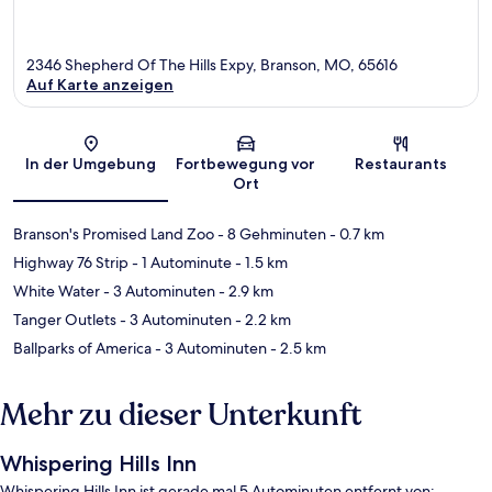
2346 Shepherd Of The Hills Expy, Branson, MO, 65616
Auf Karte anzeigen
Karte
In der Umgebung
Fortbewegung vor
Restaurants
Ort
Branson's Promised Land Zoo
- 8 Gehminuten
- 0.7 km
Highway 76 Strip
- 1 Autominute
- 1.5 km
White Water
- 3 Autominuten
- 2.9 km
Tanger Outlets
- 3 Autominuten
- 2.2 km
Ballparks of America
- 3 Autominuten
- 2.5 km
Mehr zu dieser Unterkunft
Whispering Hills Inn
Whispering Hills Inn ist gerade mal 5 Autominuten entfernt von: