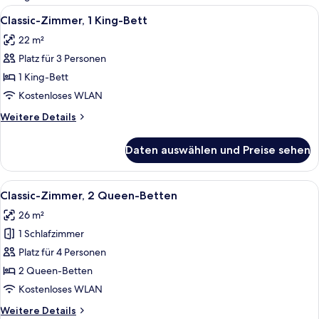
Zimmer
Alle
Classic-Zimmer, 1 King-Bett | Bügelei
4
Classic-Zimmer, 1 King-Bett
Fotos
22 m²
für
Platz für 3 Personen
Classic-
Zimmer,
1 King-Bett
1 King-
Kostenloses WLAN
Bett
Weitere
Weitere Details
anzeigen
Details
für
Daten auswählen und Preise sehen
Classic-
Zimmer,
1 King-
Alle
Classic-Zimmer, 2 Queen-Betten | Büg
5
Bett
Classic-Zimmer, 2 Queen-Betten
Fotos
26 m²
für
1 Schlafzimmer
Classic-
Zimmer,
Platz für 4 Personen
2 Queen-
2 Queen-Betten
Betten
Kostenloses WLAN
anzeigen
Weitere
Weitere Details