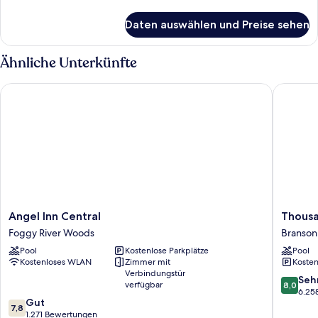
Details
für
Daten auswählen und Preise sehen
Classic-
Zimmer,
2 Queen-
Ähnliche Unterkünfte
Betten
Angel Inn Central
Thousand
Angel
Thousa
Angel Inn Central
Thousa
Inn
Hills
Foggy River Woods
Branson
Central
Resort
Pool
Kostenlose Parkplätze
Pool
Foggy
Hotel
Kostenloses WLAN
Zimmer mit
Kosten
River
Branson
Verbindungstür
Woods
8.0
Seh
verfügbar
8,0
von
6.25
7.8
Gut
10,
7,8
von
1.271 Bewertungen
Sehr