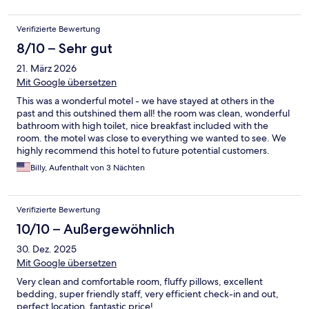
Verifizierte Bewertung
8/10 – Sehr gut
21. März 2026
Mit Google übersetzen
This was a wonderful motel - we have stayed at others in the
past and this outshined them all! the room was clean, wonderful
bathroom with high toilet, nice breakfast included with the
room. the motel was close to everything we wanted to see. We
highly recommend this hotel to future potential customers.
Billy, Aufenthalt von 3 Nächten
Verifizierte Bewertung
10/10 – Außergewöhnlich
30. Dez. 2025
Mit Google übersetzen
Very clean and comfortable room, fluffy pillows, excellent
bedding, super friendly staff, very efficient check-in and out,
perfect location, fantastic price!