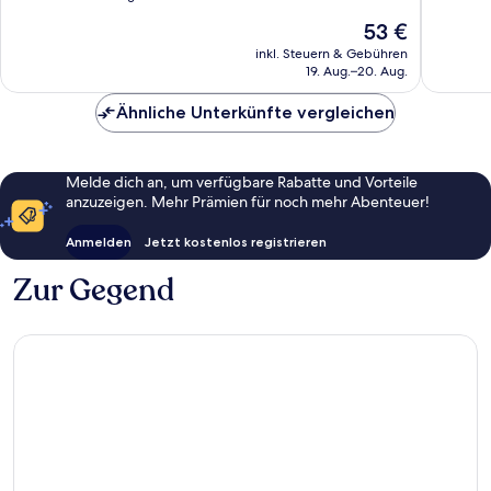
10,
gut,
Der
53 €
Gut,
6.258
Preis
1.271
inkl. Steuern & Gebühren
Bewert
beträgt
19. Aug.–20. Aug.
Bewertungen
53 €
Ähnliche Unterkünfte vergleichen
Melde dich an, um verfügbare Rabatte und Vorteile
anzuzeigen. Mehr Prämien für noch mehr Abenteuer!
Anmelden
Jetzt kostenlos registrieren
Zur Gegend