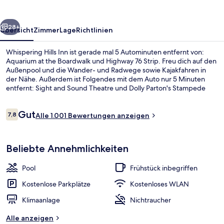
rück
Weiter
28+
Übersicht
Zimmer
Lage
Richtlinien
Whispering Hills Inn ist gerade mal 5 Autominuten entfernt von:
Aquarium at the Boardwalk und Highway 76 Strip. Freu dich auf den
Außenpool und die Wander- und Radwege sowie Kajakfahren in
der Nähe. Außerdem ist Folgendes mit dem Auto nur 5 Minuten
entfernt: Sight and Sound Theatre und Dolly Parton's Stampede
Dinner Attraction. Andere Reisende lieben das hilfsbereite Personal
und das Preis-Leistungs-Verhältnis.
Bewertungen
Gut
7,8
Alle 1.001 Bewertungen anzeigen
7,8 von 10.
Fassade der Unterkunft
Beliebte Annehmlichkeiten
Pool
Frühstück inbegriffen
Kostenlose Parkplätze
Kostenloses WLAN
Klimaanlage
Nichtraucher
Alle anzeigen