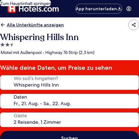
Zum Hauptinhalt springen
App herunterladen
Alle Unterkünfte anzeigen
Whispering Hills Inn
2.5-
Sterne-
Motel mit Außenpool - Highway 76 Strip (2,3 km)
Unterkunft
Wähle deine Daten, um Preise zu sehen
Wo soll’s hingehen?
Daten
Gäste
Suchen