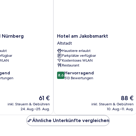
Hotel
l Nürnberg
Hotel am Jakobsmarkt
am
Altstadt
Jakobsmarkt
aubt
Haustiere erlaubt
Altstadt
erfügbar
Parkplätze verfügbar
 WLAN
Kostenloses WLAN
Restaurant
8.6
agend
Hervorragend
8,6
von
rtungen
513 Bewertungen
10,
,
Hervorragend,
513
Der
Der
61 €
88 €
Bewertungen
Preis
Preis
inkl. Steuern & Gebühren
inkl. Steuern & Gebühren
beträgt
beträgt
24. Aug.–25. Aug.
10. Aug.–11. Aug.
61 €
88 €
Ähnliche Unterkünfte vergleichen