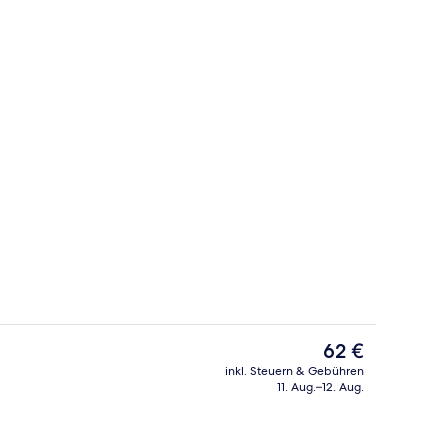
Außenbereich
Video
Der
62 €
aktuelle
inkl. Steuern & Gebühren
Preis
11. Aug.–12. Aug.
ttwaren, Minibar, Bügeleisen/Bügelbrett, kostenloses WLAN
Empfangssaal
beträgt
62 €.