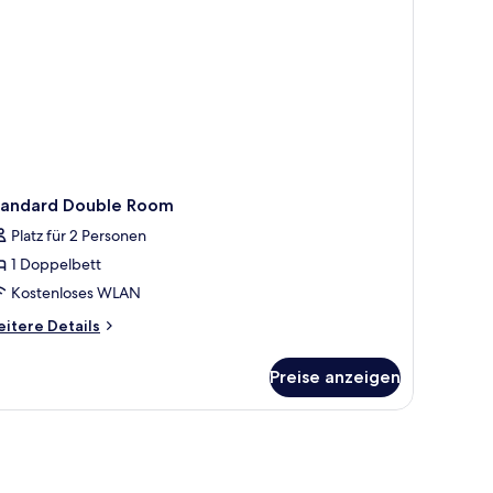
tandard Double Room
Platz für 2 Personen
1 Doppelbett
Kostenloses WLAN
itere
itere Details
tails
r
Preise anzeigen
andard
uble
oom