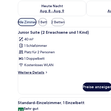
Überprüfe die Verfügbarkeit für heute Nacht, Aug. 8
Überprüfe die
Heute Nacht
Aug. 8 - Aug. 9
Au
Verfügbare
Alle Zimmer
1 Bett
2 Betten
Filter
Alle
Ein Hotelzimmer mit zwei Bett
für
4
Junior Suite (2 Erwachsene und 1 Kind)
Fotos
Zimmer
40 m²
für
1 Schlafzimmer
Junior
Suite
Platz für 2 Personen
(2
1 Doppelbett
Erwachsene
Kostenloses WLAN
und
Weitere
Weitere Details
1
Details
Kind)
für
Junior
anzeigen
Preise anzeige
Suite
(2
Erwachsene
Alle
Ein Hotelzimmer mit zwei Bett
6
Standard-Einzelzimmer, 1 Einzelbett
und
Fotos
1
Sehr gut
8,0