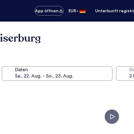
•
App öffnen
EUR
Unterkunft registr
iserburg
Daten
G