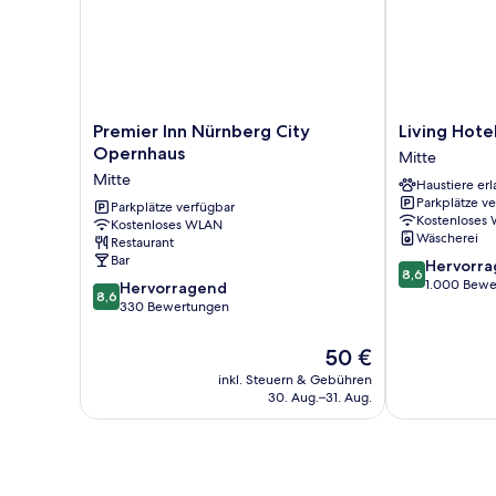
Premier
Living
Premier Inn Nürnberg City
Living Hote
Inn
Hotel
Opernhaus
Mitte
Nürnberg
Nürnberg
Mitte
Haustiere erl
City
Mitte
Parkplätze v
Opernhaus
Parkplätze verfügbar
Kostenloses
Kostenloses WLAN
Mitte
Wäscherei
Restaurant
Bar
8.6
Hervorr
8,6
von
1.000 Bewe
8.6
Hervorragend
8,6
10,
von
330 Bewertungen
Hervorragend
10,
1.000
Hervorragend,
Der
50 €
Bewertungen
330
Preis
inkl. Steuern & Gebühren
Bewertungen
beträgt
30. Aug.–31. Aug.
50 €