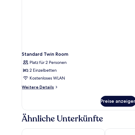
Standard Twin Room
Platz für 2 Personen
2 Einzelbetten
Kostenloses WLAN
Weitere
Weitere Details
Details
für
Preise anzeige
Standard
Twin
Room
Ähnliche Unterkünfte
Premier Inn Nürnberg City Opernhaus
Living Hotel 