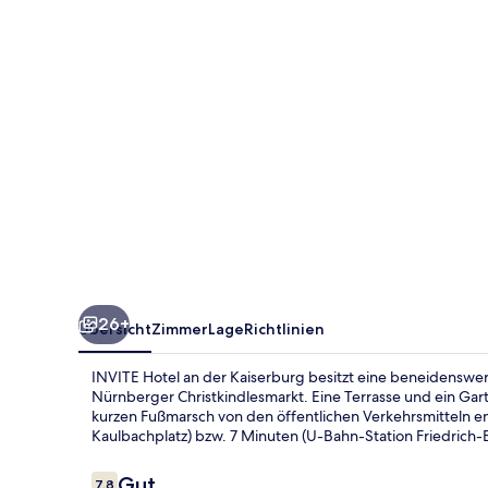
Kaiserburg
26+
Übersicht
Zimmer
Lage
Richtlinien
INVITE Hotel an der Kaiserburg besitzt eine beneidenswe
Nürnberger Christkindlesmarkt. Eine Terrasse und ein Gar
kurzen Fußmarsch von den öffentlichen Verkehrsmitteln e
Kaulbachplatz) bzw. 7 Minuten (U-Bahn-Station Friedrich-E
Bewertungen
Gut
7,8