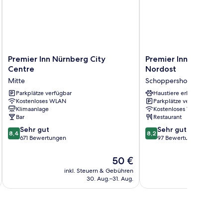
Premier
Premier
Premier Inn Nürnberg City
Premier Inn Nürnber
Inn
Inn
Centre
Nordost
Nürnberg
Nürnberg
Mitte
Schoppershof
City
City
Centre
Parkplätze verfügbar
Nordost
Haustiere erlaubt
Kostenloses WLAN
Parkplätze verfügbar
Mitte
Schoppershof
Klimaanlage
Kostenloses WLAN
Bar
Restaurant
8.4
8.2
Sehr gut
Sehr gut
8,4
8,2
von
von
671 Bewertungen
97 Bewertungen
10,
10,
Sehr
Sehr
Der
50 €
gut,
gut,
Preis
inkl. Steuern & Gebühren
inkl. S
671
97
beträgt
30. Aug.–31. Aug.
Bewertungen
Bewertungen
50 €