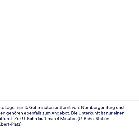
Influencer-
rte Lage, nur 15 Gehminuten entfernt von: Nürnberger Burg und
ten gehören ebenfalls zum Angebot. Die Unterkunft ist nur einen
ntfernt: Zur U-Bahn läuft man 4 Minuten (U-Bahn-Station
Allergikerbe
bert-Platz).