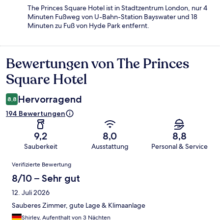
The Princes Square Hotel ist in Stadtzentrum London, nur 4
Minuten Fußweg von U-Bahn-Station Bayswater und 18
Minuten zu Fuß von Hyde Park entfernt.
Bewertungen von The Princes
Bewertungen
Square Hotel
Hervorragend
8,8
194 Bewertungen
9,2
8,0
8,8
Sauberkeit
Ausstattung
Personal & Service
Bewertungen
Verifizierte Bewertung
8/10 – Sehr gut
12. Juli 2026
Sauberes Zimmer, gute Lage & Klimaanlage
Shirley, Aufenthalt von 3 Nächten