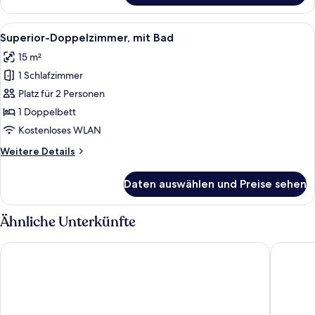
Suite,
mit
Alle
Ein Hotelzimmer mit einem großen Bett
12
Bad
Superior-Doppelzimmer, mit Bad
Fotos
15 m²
für
1 Schlafzimmer
Superior-
Doppelzimmer,
Platz für 2 Personen
mit
1 Doppelbett
Bad
Kostenloses WLAN
anzeigen
Weitere
Weitere Details
Details
für
Daten auswählen und Preise sehen
Superior-
Doppelzimmer,
mit
Ähnliche Unterkünfte
Bad
Byron Hotel London
Reem Ho