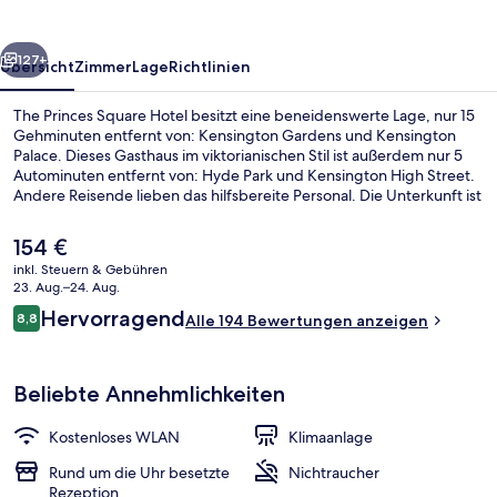
rück
Weiter
127+
Übersicht
Zimmer
Lage
Richtlinien
The Princes Square Hotel besitzt eine beneidenswerte Lage, nur 15
Gehminuten entfernt von: Kensington Gardens und Kensington
Palace. Dieses Gasthaus im viktorianischen Stil ist außerdem nur 5
Autominuten entfernt von: Hyde Park und Kensington High Street.
Andere Reisende lieben das hilfsbereite Personal. Die Unterkunft ist
nur einen kurzen Fußmarsch von den öffentlichen Verkehrsmitteln
entfernt: Zur U-Bahn läuft man 4 Minuten (U-Bahn-Station
Der
154 €
Bayswater) bzw. 7 Minuten (U-Bahn-Station Queensway).
aktuelle
inkl. Steuern & Gebühren
Preis
23. Aug.–24. Aug.
Lobby
beträgt
Bewertungen
Hervorragend
8,8
Alle 194 Bewertungen anzeigen
154 €.
8,8 von 10.
Beliebte Annehmlichkeiten
Kostenloses WLAN
Klimaanlage
Rund um die Uhr besetzte
Nichtraucher
Rezeption