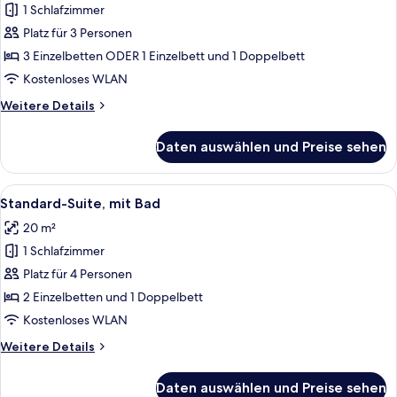
1 Schlafzimmer
Standard-
Dreibettzimmer,
Platz für 3 Personen
mit
3 Einzelbetten ODER 1 Einzelbett und 1 Doppelbett
Bad
Kostenloses WLAN
anzeigen
Weitere
Weitere Details
Details
für
Daten auswählen und Preise sehen
Standard-
Dreibettzimmer,
mit
Alle
Ein modernes Hotelzimmer mit grauem 
12
Bad
Standard-Suite, mit Bad
Fotos
20 m²
für
1 Schlafzimmer
Standard-
Suite,
Platz für 4 Personen
mit
2 Einzelbetten und 1 Doppelbett
Bad
Kostenloses WLAN
anzeigen
Weitere
Weitere Details
Details
für
Daten auswählen und Preise sehen
Standard-