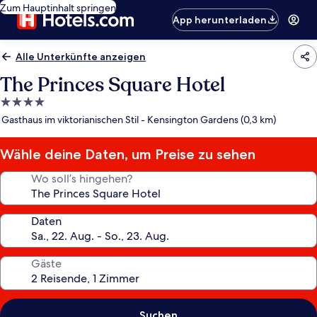
Zum Hauptinhalt springen
App herunterladen
Alle Unterkünfte anzeigen
The Princes Square Hotel
4.0-
Sterne-
Gasthaus im viktorianischen Stil - Kensington Gardens (0,3 km)
Unterkunft
Wähle deine Daten, um Preise zu sehen
Wo soll’s hingehen?
Daten
Gäste
Suchen