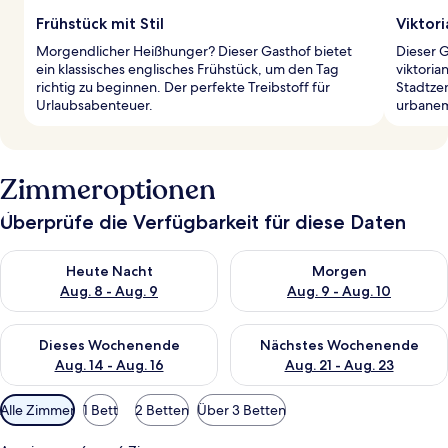
Frühstück mit Stil
Viktor
Morgendlicher Heißhunger? Dieser Gasthof bietet
Dieser 
ein klassisches englisches Frühstück, um den Tag
viktoria
richtig zu beginnen. Der perfekte Treibstoff für
Stadtzen
Urlaubsabenteuer.
urbanem
Zimmeroptionen
Überprüfe die Verfügbarkeit für diese Daten
Überprüfe die Verfügbarkeit für heute Nacht, Aug. 8 - Aug. 9.
Überprüfe die Verfügbarkeit f
Heute Nacht
Morgen
Aug. 8 - Aug. 9
Aug. 9 - Aug. 10
Überprüfe die Verfügbarkeit für dieses Wochenende, Aug. 14 -
Überprüfe die Verfügbarkeit f
Dieses Wochenende
Nächstes Wochenende
Aug. 14 - Aug. 16
Aug. 21 - Aug. 23
Verfügbare
Alle Zimmer
1 Bett
2 Betten
Über 3 Betten
Filter
für