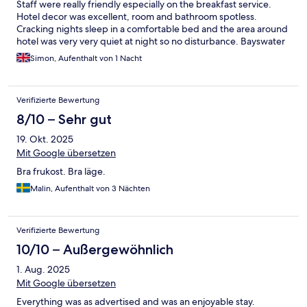
Staff were really friendly especially on the breakfast service.
Hotel decor was excellent, room and bathroom spotless.
Cracking nights sleep in a comfortable bed and the area around
hotel was very very quiet at night so no disturbance. Bayswater
Underground Station literally just round corner with 3 decent
Simon, Aufenthalt von 1 Nacht
pubs in between. Wouldn’t hesitate to go back for another stay.
Verifizierte Bewertung
8/10 – Sehr gut
19. Okt. 2025
Mit Google übersetzen
Bra frukost. Bra läge.
Malin, Aufenthalt von 3 Nächten
Verifizierte Bewertung
10/10 – Außergewöhnlich
1. Aug. 2025
Mit Google übersetzen
Everything was as advertised and was an enjoyable stay.