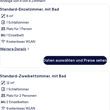
Anzeige von 6 von 6 Zimmern
Zimmer
Alle
Ein Hotelzimmer mit Bett, Nachttisch,
13
Standard-Einzelzimmer, mit Bad
Fotos
8 m²
für
1 Schlafzimmer
Standard-
Einzelzimmer,
Platz für 1 Person
mit
1 Einzelbett
Bad
Kostenloses WLAN
anzeigen
Weitere
Weitere Details
Details
für
Daten auswählen und Preise sehen
Standard-
Einzelzimmer,
mit
Alle
Ein Hotelzimmer mit zwei Betten, ein
10
Bad
Standard-Zweibettzimmer, mit Bad
Fotos
12 m²
für
1 Schlafzimmer
Standard-
Zweibettzimmer,
Platz für 2 Personen
mit
2 Einzelbetten
Bad
Kostenloses WLAN