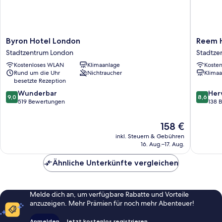
Byron
Reem
Byron Hotel London
Reem 
Hotel
Hotel
Stadtzentrum London
Stadtze
London
Stadtze
Kostenloses WLAN
Klimaanlage
Koste
Stadtzentrum
London
Rund um die Uhr
Nichtraucher
Klimaa
London
besetzte Rezeption
9.0
8.6
Wunderbar
Her
9,0
8,6
von
von
519 Bewertungen
138 
10,
10,
Wunderbar,
Hervorr
Der
158 €
519
138
Preis
inkl. Steuern & Gebühren
Bewertungen
Bewert
beträgt
16. Aug.–17. Aug.
158 €
Ähnliche Unterkünfte vergleichen
Melde dich an, um verfügbare Rabatte und Vorteile
anzuzeigen. Mehr Prämien für noch mehr Abenteuer!
Anmelden
Jetzt kostenlos registrieren