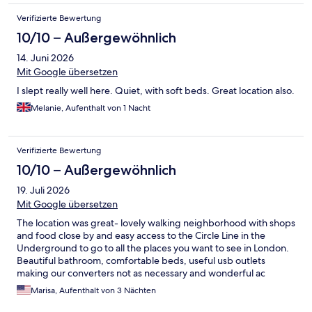
Verifizierte Bewertung
10/10 – Außergewöhnlich
14. Juni 2026
Mit Google übersetzen
I slept really well here. Quiet, with soft beds. Great location also.
Melanie, Aufenthalt von 1 Nacht
Verifizierte Bewertung
10/10 – Außergewöhnlich
19. Juli 2026
Mit Google übersetzen
The location was great- lovely walking neighborhood with shops
and food close by and easy access to the Circle Line in the
Underground to go to all the places you want to see in London.
Beautiful bathroom, comfortable beds, useful usb outlets
making our converters not as necessary and wonderful ac
during the heat wave. We definitely want to come back for
Marisa, Aufenthalt von 3 Nächten
another stay!