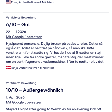
Rosa, Aufenthalt von 4 Nächten
Verifizierte Bewertung
6/10 – Gut
22. Juli 2026
Mit Google übersetzen
Hjælpsomt personale. Dejlig bruser på badeværelse. Det er så
også dét. Toilet er helt tæt på håndvask, så man skal løfte
venstre arm for at sætte sig. Vi havde 3 ud af 5 nætter en støj
uden lige. Ikke fra andre gæster, men fra støj, der mest minder
om en centrifugerende vaskemaskine. Efter to nætter blev det
løst. Men sidste nat var støjen retur. Virkelig ødelæggende for
Tanja, Aufenthalt von 5 Nächten
nattesøvnen. Så på trods af venligt personale og god
beliggenhed, er det ikke et hotel, vi vil vælge igen. Desværre.
Verifizierte Bewertung
10/10 – Außergewöhnlich
1. Apr. 2026
Mit Google übersetzen
Stayed 1 night after going to Wembley for an evening kick off.