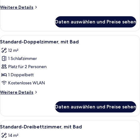
anzeigen
Weitere
Weitere Details
Details
für
Daten auswählen und Preise sehen
Standard-
Zweibettzimmer,
mit
Alle
Ein Hotelzimmer mit einem hölzernen 
21
Bad
Standard-Doppelzimmer, mit Bad
Fotos
12 m²
für
1 Schlafzimmer
Standard-
Doppelzimmer,
Platz für 2 Personen
mit
1 Doppelbett
Bad
Kostenloses WLAN
anzeigen
Weitere
Weitere Details
Details
für
Daten auswählen und Preise sehen
Standard-
Doppelzimmer,
mit
Alle
Ein Hotelzimmer mit Bett, Schreibtisch
19
Bad
Standard-Dreibettzimmer, mit Bad
Fotos
14 m²
für