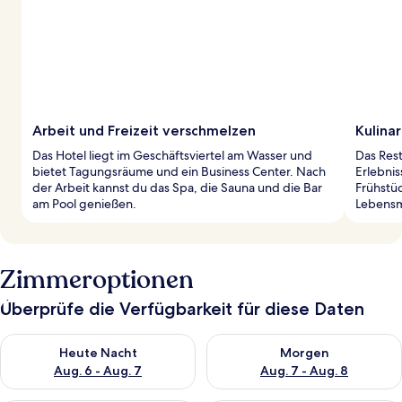
Arbeit und Freizeit verschmelzen
Kulina
Das Hotel liegt im Geschäftsviertel am Wasser und
Das Rest
bietet Tagungsräume und ein Business Center. Nach
Erlebnis
der Arbeit kannst du das Spa, die Sauna und die Bar
Frühstü
am Pool genießen.
Lebensm
Zimmeroptionen
Überprüfe die Verfügbarkeit für diese Daten
Überprüfe die Verfügbarkeit für heute Nacht, Aug. 6 - Aug. 7.
Überprüfe die Verfügbarkeit f
Heute Nacht
Morgen
Aug. 6 - Aug. 7
Aug. 7 - Aug. 8