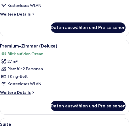
anzeigen
Kostenloses WLAN
Weitere
Weitere Details
Details
für
Daten auswählen und Preise sehen
Deluxe-
Zimmer,
Meerblick
Alle
Ein Hotelzimmer mit Bett, Schreibtisch
6
Premium-Zimmer (Deluxe)
Fotos
Blick auf den Ozean
für
27 m²
Premium-
Zimmer
Platz für 2 Personen
(Deluxe)
1 King-Bett
anzeigen
Kostenloses WLAN
Weitere
Weitere Details
Details
für
Daten auswählen und Preise sehen
Premium-
Zimmer
(Deluxe)
Alle
Ein Hotelzimmer mit einem Bett, einem
7
Suite
Fotos