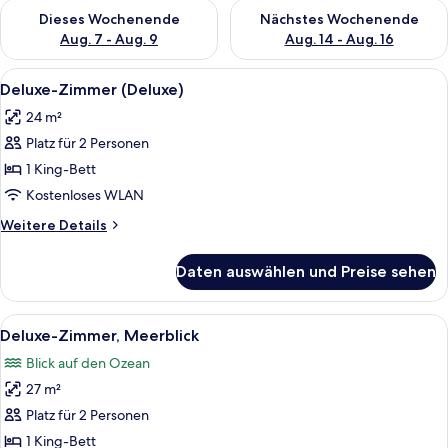
Überprüfe die Verfügbarkeit für dieses Wochenende, Aug. 7 - 
Überprüfe die Verfügbarkeit f
Dieses Wochenende
Nächstes Wochenende
Aug. 7 - Aug. 9
Aug. 14 - Aug. 16
Alle
Ein Hotelzimmer mit einem großen Bett
6
Deluxe-Zimmer (Deluxe)
Fotos
24 m²
für
Platz für 2 Personen
Deluxe-
Zimmer
1 King-Bett
(Deluxe)
Kostenloses WLAN
anzeigen
Weitere
Weitere Details
Details
für
Daten auswählen und Preise sehen
Deluxe-
Zimmer
(Deluxe)
Alle
Ein modernes Hotelzimmer mit einem gr
6
Deluxe-Zimmer, Meerblick
Fotos
Blick auf den Ozean
für
27 m²
Deluxe-
Zimmer,
Platz für 2 Personen
Meerblick
1 King-Bett