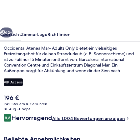
Adults
Only
rück
Weiter
62+
Übersicht
Zimmer
Lage
Richtlinien
Occidental Atenea Mar- Adults Only bietet ein vielseitiges
Freizeitangebot für deinen Strandurlaub (z. B. Sonnenschirme) und
ist zu Fuß nur 15 Minuten entfernt von: Barcelona International
Convention Centre und Einkaufszentrum Diagonal Mar. Ein
Außenpool sorgt für Abkühlung und wenn dir der Sinn nach
Entspannung steht, kannst du dich mit Massagen verwöhnen
lassen. Der Coffeeshop eignet sich prima, wenn du einen Happen
VIP Access
essen möchtest. Für kühle Getränke dagegen bist du in der
Bar/Lounge an der richtigen Adresse. Eine Poolbar, ein
Der
196 €
Fitnessbereich (rund um die Uhr geöffnet) und
Außenpool, Liegestühle
aktuelle
Fitnessmöglichkeiten gehören ebenfalls zum Angebot. Andere
inkl. Steuern & Gebühren
Preis
31. Aug.–1. Sept.
Reisende schätzen die fußläufige Entfernung zu den öffentlichen
beträgt
Verkehrsmitteln: Zur U-Bahn-Station Selva de Mar sind es 11 und zur
Bewertungen
Hervorragend
8,8
Alle 1.004 Bewertungen anzeigen
196 €.
8,8 von 10.
Straßenbahnhaltestelle Fluvià sind es 13 Gehminuten.
Beliebte Annehmlichkeiten