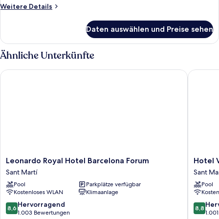
Extra
Weitere
Weitere Details
Bed)
Details
anzeigen
für
Daten auswählen und Preise sehen
Superior-
Zimmer
(with
Ähnliche Unterkünfte
Extra
Bed)
Leonardo Royal Hotel Barcelona Forum
Hotel Vin
Leonardo
Hotel
Leonardo Royal Hotel Barcelona Forum
Hotel V
Royal
Vincci
Sant Martí
Sant Mar
Hotel
Bit
Pool
Parkplätze verfügbar
Pool
Barcelona
Sant
Kostenloses WLAN
Klimaanlage
Koste
Forum
Martí
Sant
8.6
8.8
Hervorragend
Her
8,6
8,8
Martí
von
von
1.003 Bewertungen
1.00