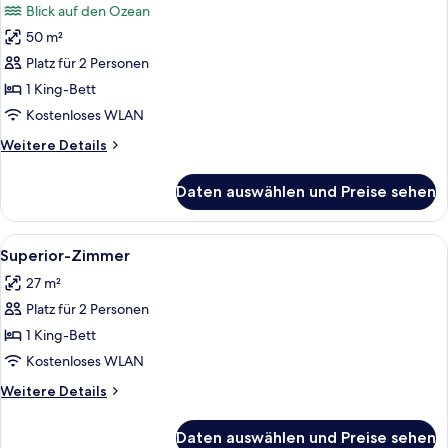
Blick auf den Ozean
für
50 m²
Suite
anzeigen
Platz für 2 Personen
1 King-Bett
Kostenloses WLAN
Weitere
Weitere Details
Details
für
Daten auswählen und Preise sehen
Suite
Alle
Ein Hotelzimmer mit zwei Betten, eine
6
Superior-Zimmer
Fotos
27 m²
für
Platz für 2 Personen
Superior-
Zimmer
1 King-Bett
anzeigen
Kostenloses WLAN
Weitere
Weitere Details
Details
für
Daten auswählen und Preise sehen
Superior-