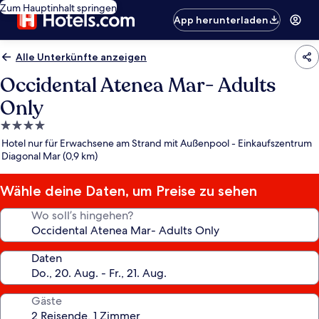
Zum Hauptinhalt springen
App herunterladen
Alle Unterkünfte anzeigen
Occidental Atenea Mar- Adults
Only
4.0-
Sterne-
Hotel nur für Erwachsene am Strand mit Außenpool - Einkaufszentrum
Unterkunft
Diagonal Mar (0,9 km)
Wähle deine Daten, um Preise zu sehen
Wo soll’s hingehen?
Daten
Gäste