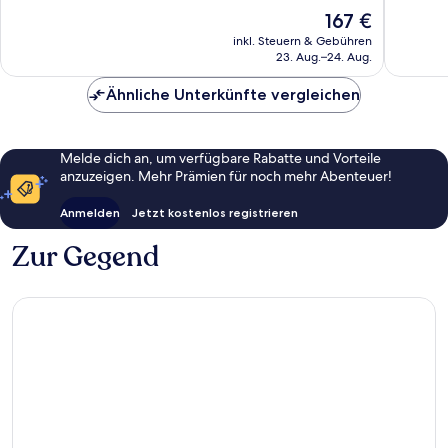
10,
10,
Der
167 €
Hervorragend,
Hervorr
Preis
1.003
1.001
inkl. Steuern & Gebühren
beträgt
23. Aug.–24. Aug.
Bewertungen
Bewert
167 €
Ähnliche Unterkünfte vergleichen
Melde dich an, um verfügbare Rabatte und Vorteile
anzuzeigen. Mehr Prämien für noch mehr Abenteuer!
Anmelden
Jetzt kostenlos registrieren
Zur Gegend