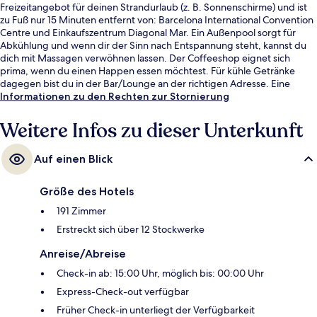
Freizeitangebot für deinen Strandurlaub (z. B. Sonnenschirme) und ist
zu Fuß nur 15 Minuten entfernt von: Barcelona International Convention
Centre und Einkaufszentrum Diagonal Mar. Ein Außenpool sorgt für
Abkühlung und wenn dir der Sinn nach Entspannung steht, kannst du
dich mit Massagen verwöhnen lassen. Der Coffeeshop eignet sich
prima, wenn du einen Happen essen möchtest. Für kühle Getränke
dagegen bist du in der Bar/Lounge an der richtigen Adresse. Eine
Poolbar, ein Fitnessbereich (rund um die Uhr geöffnet) und
Informationen zu den Rechten zur Stornierung
Fitnessmöglichkeiten gehören ebenfalls zum Angebot. Andere
Reisende schätzen die fußläufige Entfernung zu den öffentlichen
Weitere Infos zu dieser Unterkunft
Verkehrsmitteln: Zur U-Bahn-Station Selva de Mar sind es 11 und zur
Straßenbahnhaltestelle Fluvià sind es 13 Gehminuten.
Auf einen Blick
Größe des Hotels
191 Zimmer
Erstreckt sich über 12 Stockwerke
Anreise/Abreise
Check-in ab: 15:00 Uhr, möglich bis: 00:00 Uhr
Express-Check-out verfügbar
Früher Check-in unterliegt der Verfügbarkeit