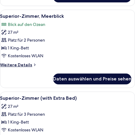
Zimmer
Alle
Ein modernes Hotelzimmer mit einem gr
6
Superior-Zimmer, Meerblick
Fotos
Blick auf den Ozean
für
27 m²
Superior-
Zimmer,
Platz für 2 Personen
Meerblick
1 King-Bett
anzeigen
Kostenloses WLAN
Weitere
Weitere Details
Details
für
Daten auswählen und Preise sehen
Superior-
Zimmer,
Meerblick
Alle
Ein Hotelzimmer mit zwei Betten, eine
6
Superior-Zimmer (with Extra Bed)
Fotos
27 m²
für
Platz für 3 Personen
Superior-
Zimmer
1 King-Bett
(with
Kostenloses WLAN