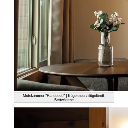
Motelzimmer "Panebode" | Bügeleisen/Bügelbrett,
Bettwäsche