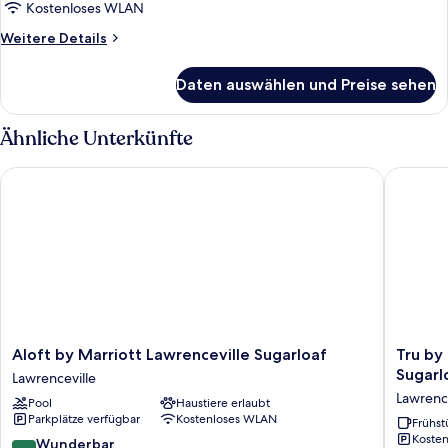
Betten,
Kostenloses WLAN
Nichtraucher
Weitere
Weitere Details
anzeigen
Details
für
Daten auswählen und Preise sehen
Zimmer,
2 Queen-
Betten,
Ähnliche Unterkünfte
Nichtraucher
Aloft by Marriott Lawrenceville Sugarloaf
Tru by Hi
Aloft
Tru
Aloft by Marriott Lawrenceville Sugarloaf
Tru by 
by
by
Sugarl
Lawrenceville
Marriott
Hilton
Lawrence
Pool
Haustiere erlaubt
Lawrenceville
Lawrence
Parkplätze verfügbar
Kostenloses WLAN
Sugarloaf
Atlanta
Frühst
Kosten
Lawrenceville
I-
9.2
Wunderbar