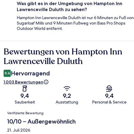
Was gibt es in der Umgebung von Hampton Inn
Lawrenceville Duluth zu sehen?
Hampton Inn Lawrenceville Duluth ist nur 6 Minuten zu Fuß von
Sugarloaf Mills und 9 Minuten Fußweg von Bass Pro Shops
Outdoor World entfernt.
Bewertungen von Hampton Inn
Bewertungen
Lawrenceville Duluth
Hervorragend
9,4
1.003 Bewertungen
9,4
9,2
9,4
Sauberkeit
Ausstattung
Personal & Service
Bewertungen
Verifizierte Bewertung
10/10 – Außergewöhnlich
21. Juli 2026