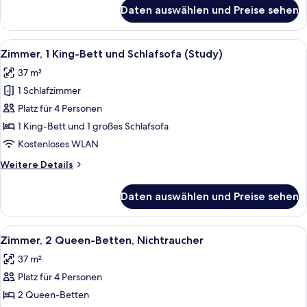
für
Daten auswählen und Preise sehen
Standardzimmer,
1 King-
Bett,
Alle
Ein Hotelzimmer mit Bett, Fernseher, S
6
Nichtraucher
Zimmer, 1 King-Bett und Schlafsofa (Study)
Fotos
37 m²
für
1 Schlafzimmer
Zimmer,
1 King-
Platz für 4 Personen
Bett
1 King-Bett und 1 großes Schlafsofa
und
Kostenloses WLAN
Schlafsofa
Weitere
Weitere Details
(Study)
Details
anzeigen
für
Daten auswählen und Preise sehen
Zimmer,
1 King-
Bett
Alle
Ein Hotelzimmer mit einem runden Hol
4
und
Zimmer, 2 Queen-Betten, Nichtraucher
Fotos
Schlafsofa
37 m²
(Study)
für
Platz für 4 Personen
Zimmer,
2 Queen-
2 Queen-Betten