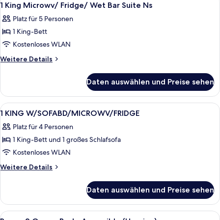
9
&
barrierefrei,
1 King Microwv/ Fridge/ Wet Bar Suite Ns
Fotos
Nichtraucher
Hearing)
Platz für 5 Personen
(Roll-
für
anzeigen
in
1 King-Bett
1
Shower,
King
Kostenloses WLAN
Mobility
Microwv/
&
Weitere
Weitere Details
Hearing)
Fridge/
Details
für
Wet
Daten auswählen und Preise sehen
1
Bar
King
Suite
Microwv/
Alle
Zimmersafe, Schreibtisch, Verdunkel
8
Ns
Fridge/
1 KING W/SOFABD/MICROWV/FRIDGE
Fotos
Wet
anzeigen
Platz für 4 Personen
Bar
für
Suite
1 King-Bett und 1 großes Schlafsofa
1
Ns
KING
Kostenloses WLAN
W/SOFABD/MICROWV/FRIDGE
Weitere
Weitere Details
anzeigen
Details
für
Daten auswählen und Preise sehen
1
KING
W/SOFABD/MICROWV/FRIDGE
Alle
Ein Hotelzimmer mit zwei Betten, eine
6