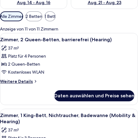
Aug. 14 - Aug. 16
Aug. 21 - Aug. 23
Verfügbare
Alle Zimmer
2 Betten
1 Bett
Filter
für
Anzeige von 11 von 11 Zimmern
Zimmer
Alle
Zimmer, 2 Queen-Betten, barrierefrei
6
Zimmer, 2 Queen-Betten, barrierefrei (Hearing)
Fotos
37 m²
für
Platz für 4 Personen
Zimmer,
2 Queen-
2 Queen-Betten
Betten,
Kostenloses WLAN
barrierefrei
Weitere
Weitere Details
(Hearing)
Details
anzeigen
für
Daten auswählen und Preise sehen
Zimmer,
2 Queen-
Betten,
Alle
Ein Hotelzimmer mit Flachbildfernsehe
8
barrierefrei
Zimmer, 1 King-Bett, Nichtraucher, Badewanne (Mobility &
Fotos
(Hearing)
Hearing)
für
37 m²
Zimmer,