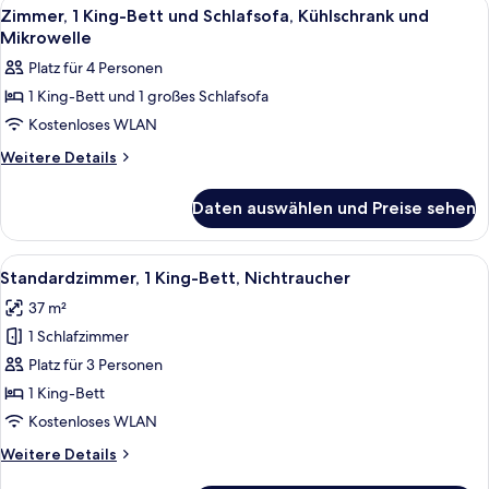
Alle
Eine kleine Küchenzeile mit Mikrowel
8
Nichtraucher,
bar)
Zimmer, 1 King-Bett und Schlafsofa, Kühlschrank und
Fotos
Kühlschrank
Mikrowelle
anzeigen
und
für
Platz für 4 Personen
Mikrowelle
Zimmer,
(Wet
1 King-Bett und 1 großes Schlafsofa
1 King-
bar)
Kostenloses WLAN
Bett
und
Weitere
Weitere Details
Details
Schlafsofa,
für
Kühlschrank
Daten auswählen und Preise sehen
Zimmer,
und
1 King-
Mikrowelle
Bett
Alle
Ein Hotelzimmer mit Bett, Schreibtisc
4
und
anzeigen
Standardzimmer, 1 King-Bett, Nichtraucher
Fotos
Schlafsofa,
37 m²
Kühlschrank
für
und
1 Schlafzimmer
Standardzimmer,
Mikrowelle
1 King-
Platz für 3 Personen
Bett,
1 King-Bett
Nichtraucher
Kostenloses WLAN
anzeigen
Weitere
Weitere Details
Details