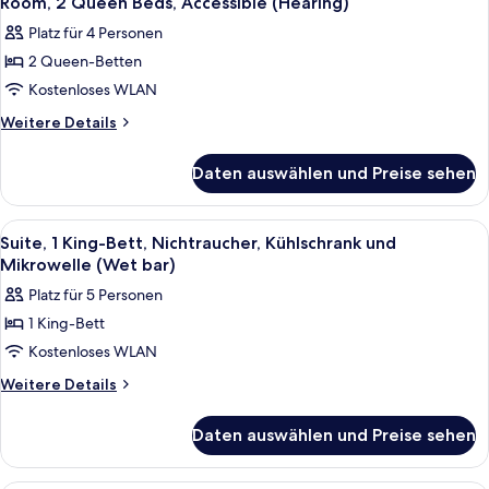
Room, 2 Queen Beds, Accessible (Hearing)
Fotos
Platz für 4 Personen
für
2 Queen-Betten
Room,
2
Kostenloses WLAN
Queen
Weitere
Weitere Details
Beds,
Details
für
Accessible
Daten auswählen und Preise sehen
Room,
(Hearing)
2
anzeigen
Queen
Alle
Ein Hotelzimmer mit Bett, Schreibtisc
11
Beds,
Suite, 1 King-Bett, Nichtraucher, Kühlschrank und
Fotos
Accessible
Mikrowelle (Wet bar)
(Hearing)
für
Platz für 5 Personen
Suite,
1 King-Bett
1 King-
Kostenloses WLAN
Bett,
Nichtraucher,
Weitere
Weitere Details
Details
Kühlschrank
für
und
Daten auswählen und Preise sehen
Suite,
Mikrowelle
1 King-
(Wet
Bett,