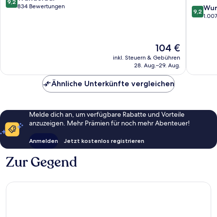
9,2
85
von
834 Bewertungen
9.2
Wun
9,2
Sugarlo
10,
von
1.00
Lawrence
Wunderbar,
10,
834
Wunder
Bewertungen
1.007
Der
104 €
Bewert
Preis
inkl. Steuern & Gebühren
beträgt
28. Aug.–29. Aug.
104 €
Ähnliche Unterkünfte vergleichen
Melde dich an, um verfügbare Rabatte und Vorteile
anzuzeigen. Mehr Prämien für noch mehr Abenteuer!
Anmelden
Jetzt kostenlos registrieren
Zur Gegend