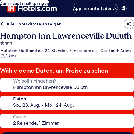
Zum Hauptinhalt springen
App herunterladen
Alle Unterkünfte anzeigen
Hampton Inn Lawrenceville Duluth
2.5-
Sterne-
Hotel am Stadtrand mit 24-Stunden-Fitnessbereich - Gas South Arena
Unterkunft
(2,3 km)
Wähle deine Daten, um Preise zu sehen
Wo soll’s hingehen?
Daten
Gäste