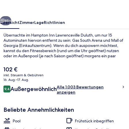
rück
Weiter
85+
Übersicht
Zimmer
Lage
Richtlinien
Übernachte im Hampton Inn Lawrenceville Duluth, um nur 15
Autominuten hiervon entfernt zu sein: Gas South Arena und Mall of
Georgia (Einkaufszentrum). Wenn du dich auspowern möchtest,
kannst du den Fitnessbereich (rund um die Uhr geöffnet) nutzen
oder im Außenpool (je nach Saison geöffnet) morgens ein paar
Bahnen schwimmen. Du kannst dich auf eine Snackbar und eine
Terrasse freuen. Die Zimmer sind mit Kühlschränken und
Der
102 €
Mikrowellen versehen. Das hilfsbereite Personal und das Frühstück
aktuelle
inkl. Steuern & Gebühren
erhalten gute Bewertungen von anderen Reisenden.
Preis
16. Aug.–17. Aug.
Lobby
beträgt
Bewertungen
Alle 1.003 Bewertungen
Außergewöhnlich
102 €.
9,4
9,4 von 10.
anzeigen
Beliebte Annehmlichkeiten
Pool
Frühstück inbegriffen