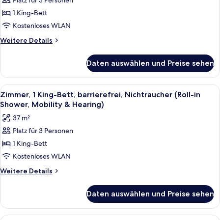
Platz für 3 Personen
1 King-
1 King-Bett
Bett,
Nichtraucher,
Kostenloses WLAN
Badewanne
Weitere
Weitere Details
(Mobility
Details
für
&
Daten auswählen und Preise sehen
Zimmer,
Hearing)
1 King-
anzeigen
Bett,
Alle
Ein Hotelzimmer mit blauem Sofa, Bet
5
Nichtraucher,
Zimmer, 1 King-Bett, barrierefrei, Nichtraucher (Roll-in
Fotos
Badewanne
Shower, Mobility & Hearing)
(Mobility
für
37 m²
&
Zimmer,
Hearing)
Platz für 3 Personen
1 King-
1 King-Bett
Bett,
barrierefrei,
Kostenloses WLAN
Nichtraucher
Weitere
Weitere Details
(Roll-
Details
für
in
Daten auswählen und Preise sehen
Zimmer,
Shower,
1 King-
Mobility
Bett,
Alle
Zimmersafe, Schreibtisch, Verdunkel