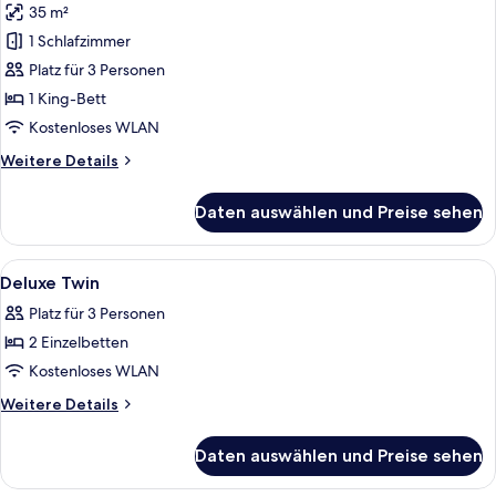
35 m²
für
1 Schlafzimmer
Executive-
Zimmer,
Platz für 3 Personen
1 King-
1 King-Bett
Bett
Kostenloses WLAN
anzeigen
Weitere
Weitere Details
Details
für
Daten auswählen und Preise sehen
Executive-
Zimmer,
1 King-
Alle
Ein Hotelzimmer mit einem großen Bett
6
Bett
Deluxe Twin
Fotos
Platz für 3 Personen
für
2 Einzelbetten
Deluxe
Twin
Kostenloses WLAN
anzeigen
Weitere
Weitere Details
Details
für
Daten auswählen und Preise sehen
Deluxe
Twin