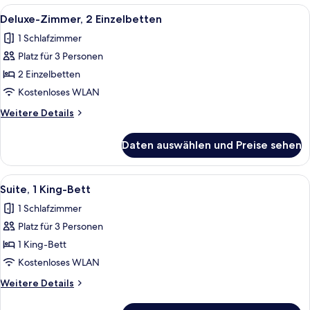
Alle
Ein Hotelzimmer mit einem großen Bett
6
Deluxe-Zimmer, 2 Einzelbetten
Fotos
1 Schlafzimmer
für
Platz für 3 Personen
Deluxe-
Zimmer,
2 Einzelbetten
2 Einzelbetten
Kostenloses WLAN
anzeigen
Weitere
Weitere Details
Details
für
Daten auswählen und Preise sehen
Deluxe-
Zimmer,
2 Einzelbetten
Alle
Ein modernes Hotelzimmer mit Essbere
4
Suite, 1 King-Bett
Fotos
1 Schlafzimmer
für
Platz für 3 Personen
Suite,
1 King-
1 King-Bett
Bett
Kostenloses WLAN
anzeigen
Weitere
Weitere Details
Details
für