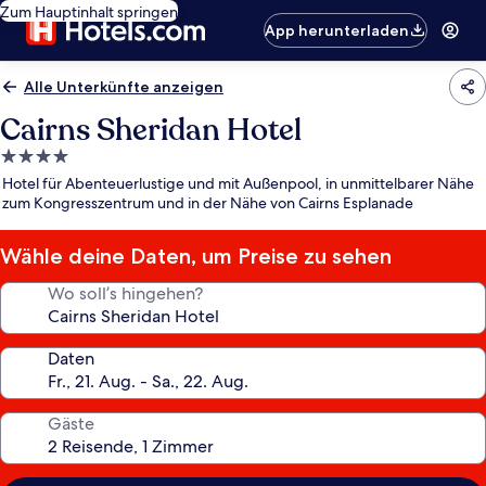
Zum Hauptinhalt springen
App herunterladen
Alle Unterkünfte anzeigen
Cairns Sheridan Hotel
4.0-
Sterne-
Hotel für Abenteuerlustige und mit Außenpool, in unmittelbarer Nähe
Unterkunft
zum Kongresszentrum und in der Nähe von Cairns Esplanade
Wähle deine Daten, um Preise zu sehen
Wo soll’s hingehen?
Daten
Gäste