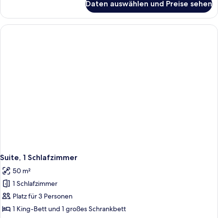
Daten auswählen und Preise sehen
Suite,
1 King-
Bett
Suite, 1 Schlafzimmer
50 m²
1 Schlafzimmer
Platz für 3 Personen
1 King-Bett und 1 großes Schrankbett