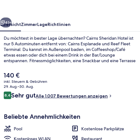
rück
Weiter
41+
Übersicht
Zimmer
Lage
Richtlinien
Du möchtest in bester Lage übernachten? Cairns Sheridan Hotel ist
nur 5 Autominuten entfernt von: Cairns Esplanade und Reef Fleet
Terminal. Du kannst im Außenpool baden, im Coffeeshop/Café
etwas essen oder dich bei einem Drink in der Bar/Lounge
entspannen. Fitnessmöglichkeiten, eine Snackbar und eine Terrasse
gehören zu den weiteren Highlights. Andere Reisende haben viel
Gutes über das hilfsbereite Personal zu berichten.
Der
140 €
aktuelle
inkl. Steuern & Gebühren
Preis
29. Aug.–30. Aug.
Außenpool, Sonnenschirme, Liegestüh
beträgt
Bewertungen
Sehr gut
8,4
Alle 1.007 Bewertungen anzeigen
140 €.
8,4 von 10.
Beliebte Annehmlichkeiten
Pool
Kostenlose Parkplätze
Kostenloses WLAN
Restaurant