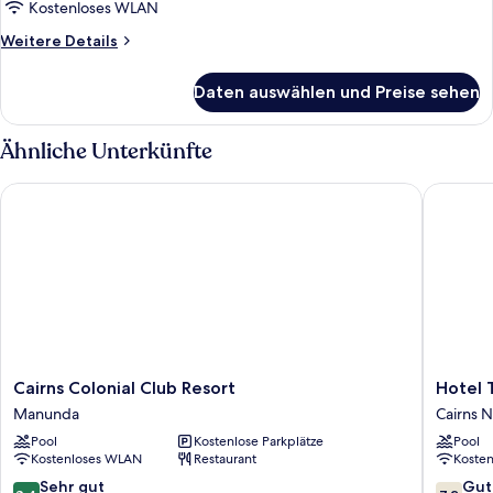
Kostenloses WLAN
Weitere
Weitere Details
Details
für
Daten auswählen und Preise sehen
Suite,
1
Schlafzimmer
Ähnliche Unterkünfte
Cairns Colonial Club Resort
Hotel Tr
Cairns
Hotel
Cairns Colonial Club Resort
Hotel 
Colonial
Tropiq
Manunda
Cairns N
Club
Cairns
Pool
Kostenlose Parkplätze
Pool
Resort
North
Kostenloses WLAN
Restaurant
Koste
Manunda
8.4
7.2
Sehr gut
Gut