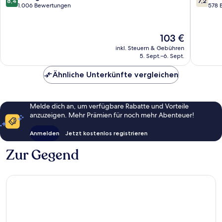
8,4
7,2
von
von
1.006 Bewertungen
578 
10,
10,
Sehr
Gut,
gut,
578
Der
103 €
1.006
Bewert
Preis
inkl. Steuern & Gebühren
Bewertungen
beträgt
5. Sept.–6. Sept.
103 €
Ähnliche Unterkünfte vergleichen
Melde dich an, um verfügbare Rabatte und Vorteile
anzuzeigen. Mehr Prämien für noch mehr Abenteuer!
Anmelden
Jetzt kostenlos registrieren
Zur Gegend