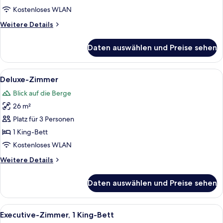
Bett
Kostenloses WLAN
anzeigen
Weitere
Weitere Details
Details
für
Daten auswählen und Preise sehen
Suite,
1
Queen-
Alle
Ein Hotelzimmer mit einem großen Bett
7
Bett
Deluxe-Zimmer
Fotos
Blick auf die Berge
für
26 m²
Deluxe-
Zimmer
Platz für 3 Personen
anzeigen
1 King-Bett
Kostenloses WLAN
Weitere
Weitere Details
Details
für
Daten auswählen und Preise sehen
Deluxe-
Zimmer
Alle
Ein Hotelzimmer mit einem großen Bett
6
Executive-Zimmer, 1 King-Bett
Fotos