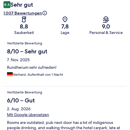
Sehr gut
8,4
1.007 Bewertungen
8,8
7,8
9,0
Sauberkeit
Lage
Personal & Service
Bewertungen
Verifizierte Bewertung
8/10 – Sehr gut
7. Nov. 2025
Rundherum sehr zufrieden!
Gerhard, Aufenthalt von 1 Nacht
Verifizierte Bewertung
6/10 – Gut
2. Aug. 2026
Mit Google übersetzen
Rooms are outdated, pub next door has a lot of indigenous
people drinking, and walking through the hotel carpark, late at