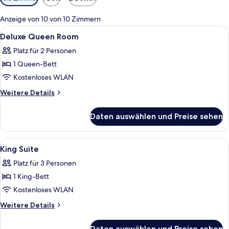
Filter
für
Anzeige von 10 von 10 Zimmern
Zimmer
Alle
1 Schlafzimmer, Minibar, Zimmersafe, S
2
Deluxe Queen Room
Fotos
Platz für 2 Personen
für
1 Queen-Bett
Deluxe
Queen
Kostenloses WLAN
Room
Weitere
Weitere Details
anzeigen
Details
für
Daten auswählen und Preise sehen
Deluxe
Queen
Room
Alle
1 Schlafzimmer, Minibar, Zimmersafe, S
2
King Suite
Fotos
Platz für 3 Personen
für
1 King-Bett
King
Suite
Kostenloses WLAN
anzeigen
Weitere
Weitere Details
Details
für
Daten auswählen und Preise sehen