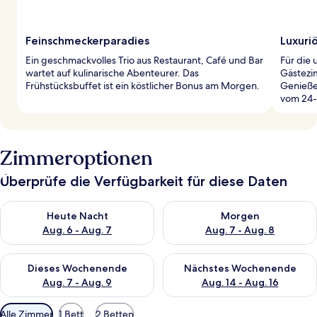
Feinschmeckerparadies
Luxuri
Ein geschmackvolles Trio aus Restaurant, Café und Bar
Für die 
wartet auf kulinarische Abenteurer. Das
Gästezi
Frühstücksbuffet ist ein köstlicher Bonus am Morgen.
Genieße 
vom 24-
Zimmeroptionen
Überprüfe die Verfügbarkeit für diese Daten
Überprüfe die Verfügbarkeit für heute Nacht, Aug. 6 - Aug. 7.
Überprüfe die Verfügbarkeit f
Heute Nacht
Morgen
Aug. 6 - Aug. 7
Aug. 7 - Aug. 8
Überprüfe die Verfügbarkeit für dieses Wochenende, Aug. 7 - 
Überprüfe die Verfügbarkeit f
Dieses Wochenende
Nächstes Wochenende
Aug. 7 - Aug. 9
Aug. 14 - Aug. 16
Verfügbare
Alle Zimmer
1 Bett
2 Betten