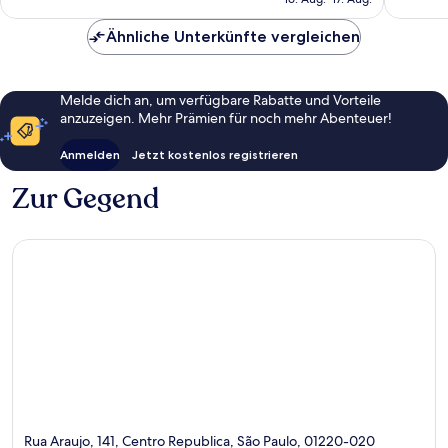
Bewertungen
779
59 €
Bewert
Ähnliche Unterkünfte vergleichen
Melde dich an, um verfügbare Rabatte und Vorteile
anzuzeigen. Mehr Prämien für noch mehr Abenteuer!
Anmelden
Jetzt kostenlos registrieren
Zur Gegend
Rua Araujo, 141, Centro Republica, São Paulo, 01220-020