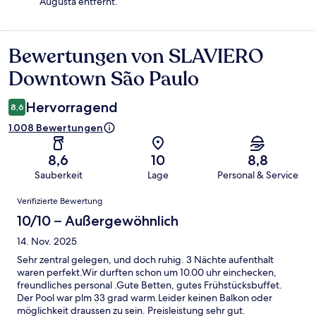
Augusta entfernt.
Bewertungen von SLAVIERO
Bewertungen
Downtown São Paulo
Hervorragend
8,6
1.008 Bewertungen
8,6
10
8,8
Sauberkeit
Lage
Personal & Service
Bewertungen
Verifizierte Bewertung
10/10 – Außergewöhnlich
14. Nov. 2025
Sehr zentral gelegen, und doch ruhig. 3 Nächte aufenthalt
waren perfekt.Wir durften schon um 10.00 uhr einchecken,
freundliches personal .Gute Betten, gutes Frühstücksbuffet.
Der Pool war plm 33 grad warm.Leider keinen Balkon oder
möglichkeit draussen zu sein. Preisleistung sehr gut.