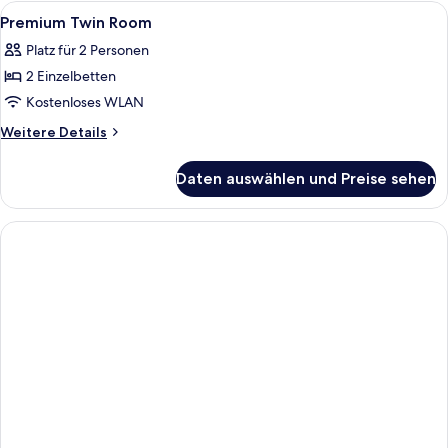
barrierearm
Alle
Ein Hotelzimmer mit zwei Betten, ein
3
Premium Twin Room
Fotos
Platz für 2 Personen
für
2 Einzelbetten
Premium
Twin
Kostenloses WLAN
Room
Weitere
Weitere Details
anzeigen
Details
für
Daten auswählen und Preise sehen
Premium
Twin
Room