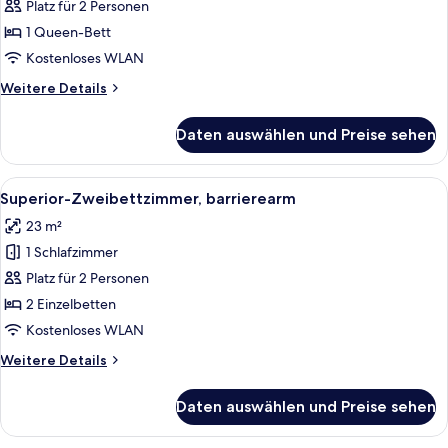
Doppelzimmer,
Platz für 2 Personen
barrierearm
1 Queen-Bett
anzeigen
Kostenloses WLAN
Weitere
Weitere Details
Details
für
Daten auswählen und Preise sehen
Superior-
Doppelzimmer,
barrierearm
Alle
Ein Badezimmer mit weißen Fliesen, ei
5
Superior-Zweibettzimmer, barrierearm
Fotos
23 m²
für
1 Schlafzimmer
Superior-
Zweibettzimmer,
Platz für 2 Personen
barrierearm
2 Einzelbetten
anzeigen
Kostenloses WLAN
Weitere
Weitere Details
Details
für
Daten auswählen und Preise sehen
Superior-
Zweibettzimmer,