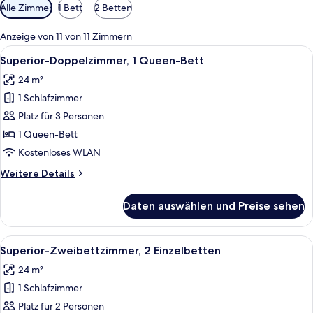
Verfügbare
Alle Zimmer
1 Bett
2 Betten
Filter
für
Anzeige von 11 von 11 Zimmern
Zimmer
Alle
Ein Hotelzimmer mit Bett, Schreibtisc
5
Superior-Doppelzimmer, 1 Queen-Bett
Fotos
24 m²
für
1 Schlafzimmer
Superior-
Doppelzimmer,
Platz für 3 Personen
1
1 Queen-Bett
Queen-
Kostenloses WLAN
Bett
Weitere
Weitere Details
anzeigen
Details
für
Daten auswählen und Preise sehen
Superior-
Doppelzimmer,
1
Alle
Ein Hotelzimmer mit zwei Betten, eine
5
Queen-
Superior-Zweibettzimmer, 2 Einzelbetten
Fotos
Bett
24 m²
für
1 Schlafzimmer
Superior-
Zweibettzimmer,
Platz für 2 Personen