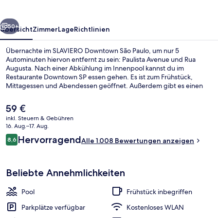
rück
Weiter
50+
Übersicht
Zimmer
Lage
Richtlinien
Übernachte im SLAVIERO Downtown São Paulo, um nur 5
Autominuten hiervon entfernt zu sein: Paulista Avenue und Rua
Augusta. Nach einer Abkühlung im Innenpool kannst du im
Restaurante Downtown SP essen gehen. Es ist zum Frühstück,
Mittagessen und Abendessen geöffnet. Außerdem gibt es einen
Fitnessbereich and eine Loungebar. Andere Reisende lieben das
hilfsbereite Personal. Die Unterkunft ist nur einen kurzen Fußmarsch
Der
59 €
von den öffentlichen Verkehrsmitteln entfernt: Zur U-Bahn läuft
aktuelle
inkl. Steuern & Gebühren
man 3 Minuten (Station Republica) bzw. 10 Minuten (Station
Preis
16. Aug.–17. Aug.
Anhangabaú).
Tägliches inbegriffenes Frühstücksbuf
beträgt
Bewertungen
Hervorragend
8,6
Alle 1.008 Bewertungen anzeigen
59 €.
8,6 von 10.
Beliebte Annehmlichkeiten
Pool
Frühstück inbegriffen
Parkplätze verfügbar
Kostenloses WLAN