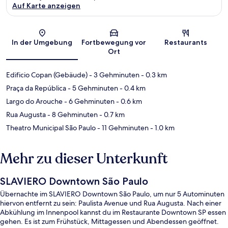
Auf Karte anzeigen
Karte
In der Umgebung
Fortbewegung vor
Restaurants
Ort
Edificio Copan (Gebäude)
- 3 Gehminuten
- 0.3 km
Praça da República
- 5 Gehminuten
- 0.4 km
Largo do Arouche
- 6 Gehminuten
- 0.6 km
Rua Augusta
- 8 Gehminuten
- 0.7 km
Theatro Municipal São Paulo
- 11 Gehminuten
- 1.0 km
Mehr zu dieser Unterkunft
SLAVIERO Downtown São Paulo
Übernachte im SLAVIERO Downtown São Paulo, um nur 5 Autominuten
hiervon entfernt zu sein: Paulista Avenue und Rua Augusta. Nach einer
Abkühlung im Innenpool kannst du im Restaurante Downtown SP essen
gehen. Es ist zum Frühstück, Mittagessen und Abendessen geöffnet.