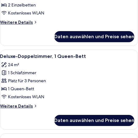
2 Einzelbetten
2 Einzelbetten
anzeigen
Kostenloses WLAN
Weitere
Weitere Details
Details
für
Daten auswählen und Preise sehen
Superior-
Zweibettzimmer,
2 Einzelbetten
Alle
Ein Hotelzimmer mit einem großen Bett
5
Deluxe-Doppelzimmer, 1 Queen-Bett
Fotos
24 m²
für
1 Schlafzimmer
Deluxe-
Doppelzimmer,
Platz für 3 Personen
1
1 Queen-Bett
Queen-
Kostenloses WLAN
Bett
Weitere
Weitere Details
anzeigen
Details
für
Daten auswählen und Preise sehen
Deluxe-
Doppelzimmer,
1
Alle
Ein Hotelzimmer mit zwei Betten, ein