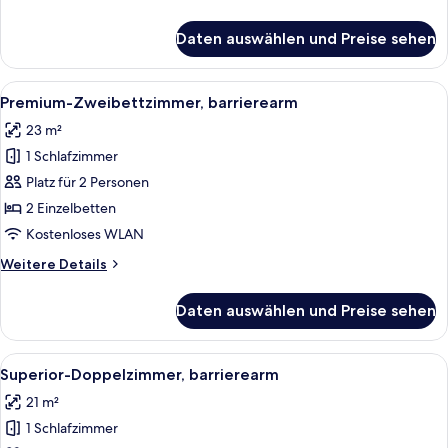
Details
für
Daten auswählen und Preise sehen
Premium-
Doppelzimmer,
barrierearm
Alle
Ein Badezimmer mit weißen Fliesen, ei
5
Premium-Zweibettzimmer, barrierearm
Fotos
23 m²
für
1 Schlafzimmer
Premium-
Zweibettzimmer,
Platz für 2 Personen
barrierearm
2 Einzelbetten
anzeigen
Kostenloses WLAN
Weitere
Weitere Details
Details
für
Daten auswählen und Preise sehen
Premium-
Zweibettzimmer,
barrierearm
Alle
Ein Badezimmer mit weißen Fliesen, ei
6
Superior-Doppelzimmer, barrierearm
Fotos
21 m²
für
1 Schlafzimmer
Superior-