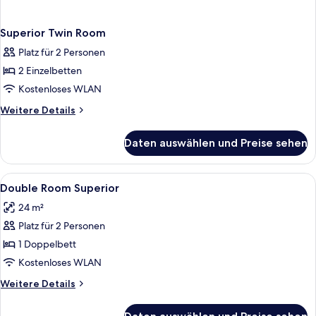
Superior Twin Room
Platz für 2 Personen
2 Einzelbetten
Kostenloses WLAN
Weitere
Weitere Details
Details
für
Daten auswählen und Preise sehen
Superior
Twin
Room
Alle
Minibar, Zimmersafe, Schreibtisch, V
6
Double Room Superior
Fotos
24 m²
für
Platz für 2 Personen
Double
Room
1 Doppelbett
Superior
Kostenloses WLAN
anzeigen
Weitere
Weitere Details
Details
für