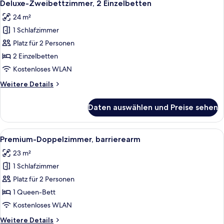
5
Queen-
Deluxe-Zweibettzimmer, 2 Einzelbetten
Fotos
Bett
24 m²
für
1 Schlafzimmer
Deluxe-
Zweibettzimmer,
Platz für 2 Personen
2 Einzelbetten
2 Einzelbetten
anzeigen
Kostenloses WLAN
Weitere
Weitere Details
Details
für
Daten auswählen und Preise sehen
Deluxe-
Zweibettzimmer,
2 Einzelbetten
Alle
Ein Badezimmer mit weißen Fliesen, ei
5
Premium-Doppelzimmer, barrierearm
Fotos
23 m²
für
1 Schlafzimmer
Premium-
Doppelzimmer,
Platz für 2 Personen
barrierearm
1 Queen-Bett
anzeigen
Kostenloses WLAN
Weitere
Weitere Details