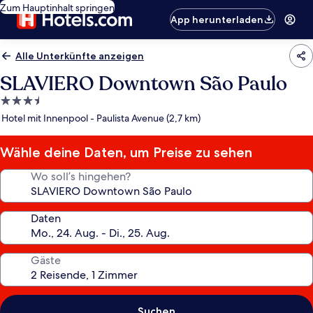
Zum Hauptinhalt springen
App herunterladen
Alle Unterkünfte anzeigen
SLAVIERO Downtown São Paulo
3.5-
Sterne-
Hotel mit Innenpool - Paulista Avenue (2,7 km)
Unterkunft
Wähle deine Daten, um Preise zu sehen
Wo soll’s hingehen?
Daten
Gäste
Suchen