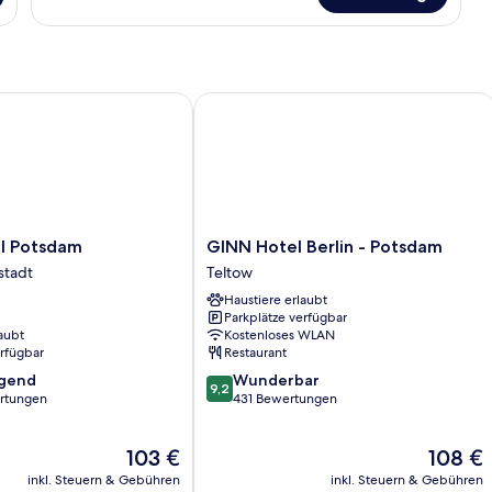
 Potsdam
GINN Hotel Berlin - Potsdam
GINN
el Potsdam
GINN Hotel Berlin - Potsdam
Hotel
stadt
Teltow
Berlin
Haustiere erlaubt
-
Parkplätze verfügbar
Potsdam
aubt
Kostenloses WLAN
Teltow
erfügbar
Restaurant
9.2
agend
Wunderbar
9,2
von
rtungen
431 Bewertungen
10,
,
Wunderbar,
Der
Der
103 €
108 €
431
Preis
Preis
Bewertungen
inkl. Steuern & Gebühren
inkl. Steuern & Gebühren