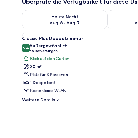
Überprüfe die Verfügbarkeit für diese D
Überprüfe die Verfügbarkeit für heute Nacht, Aug. 6
Überprüfe die
Heute Nacht
Aug. 6 - Aug. 7
A
Alle
Ein Hotelzimmer mit einem gro
7
Classic Plus Doppelzimmer
Fotos
Außergewöhnlich
für
9,4
9,4 von 10
(56
56 Bewertungen
Classic
Bewertungen)
Blick auf den Garten
Plus
30 m²
Doppelzimmer
Platz für 3 Personen
anzeigen
1 Doppelbett
Kostenloses WLAN
Weitere
Weitere Details
Details
für
Classic
Plus
Doppelzimmer