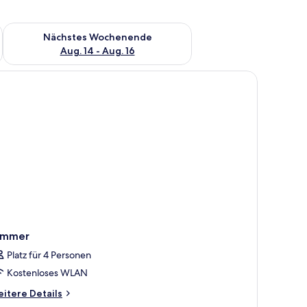
es Wochenende, Aug. 7 - Aug. 9.
Überprüfe die Verfügbarkeit für nächstes Wochenende, Aug. 1
Nächstes Wochenende
Aug. 14 - Aug. 16
orhängen.
Holzbett, einem Nachttisch, einer Lampe und einem großen Fenster mit Vo
immer
Platz für 4 Personen
Kostenloses WLAN
itere
itere Details
tails