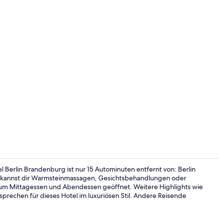
Lobby
 Berlin Brandenburg ist nur 15 Autominuten entfernt von: Berlin
 kannst dir Warmsteinmassagen, Gesichtsbehandlungen oder
um Mittagessen und Abendessen geöffnet. Weitere Highlights wie
Innenpool
prechen für dieses Hotel im luxuriösen Stil. Andere Reisende