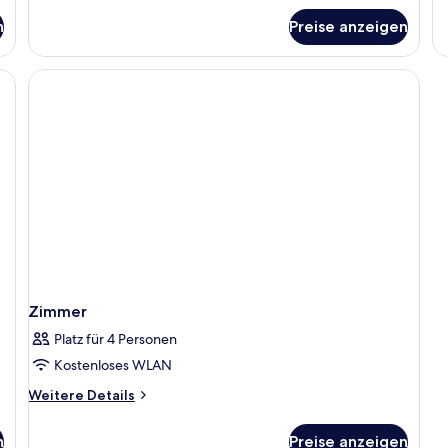
fü
n
Preise anzeigen
Z
fe, Schreibtisch, kostenloses WLAN
Zimmer
Platz für 4 Personen
Kostenloses WLAN
Weitere
Weitere Details
Details
für
n
Preise anzeigen
Zimmer