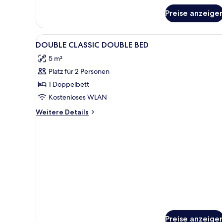
Preise anzeige
Alle
Allergikerbettwaren, Zimmersa
7
DOUBLE CLASSIC DOUBLE BED
Fotos
5 m²
für
Platz für 2 Personen
DOUBLE
CLASSIC
1 Doppelbett
DOUBLE
Kostenloses WLAN
BED
Weitere
Weitere Details
anzeigen
Details
für
DOUBLE
CLASSIC
DOUBLE
BED
Preise anzeige