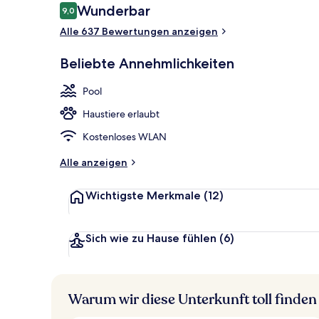
Bewertungen
Wunderbar
9,0
9,0 von 10.
Alle 637 Bewertungen anzeigen
Mittagessen
Beliebte Annehmlichkeiten
Pool
Haustiere erlaubt
Kostenloses WLAN
Alle anzeigen
Wichtigste Merkmale
(12)
Sich wie zu Hause fühlen
(6)
Warum wir diese Unterkunft toll finden