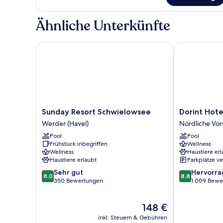
Ähnliche Unterkünfte
Sunday Resort Schwielowsee
Dorint Hotel
Sunday
Dorint
Sunday Resort Schwielowsee
Dorint Hot
Resort
Hotel
Werder (Havel)
Nördliche Vor
Schwielowsee
Potsdam
Pool
Pool
Werder
Nördliche
Frühstück inbegriffen
Wellness
(Havel)
Vorstadt
Wellness
Haustiere erl
Haustiere erlaubt
Parkplätze v
8.0
8.8
Sehr gut
Hervorr
8,0
8,8
von
von
350 Bewertungen
1.009 Bewe
10,
10,
Sehr
Hervorragend
Der
148 €
gut,
1.009
Preis
350
Bewertungen
inkl. Steuern & Gebühren