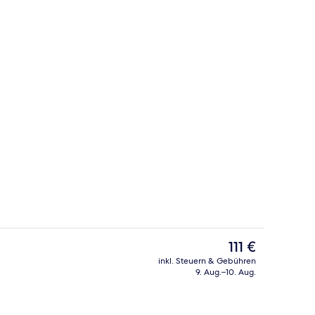
Tagungsbereich
Der
111 €
aktuelle
inkl. Steuern & Gebühren
Preis
9. Aug.–10. Aug.
Mittagessen und Abendessen
beträgt
111 €.