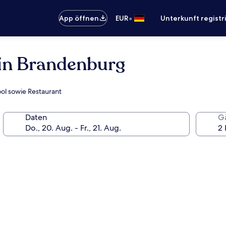
•
App öffnen
EUR
Unterkunft registr
lin Brandenburg
ool sowie Restaurant
Daten
G