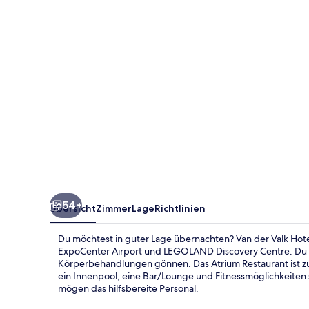
Berlin
Brandenburg
54+
Übersicht
Zimmer
Lage
Richtlinien
Du möchtest in guter Lage übernachten? Van der Valk Hotel
ExpoCenter Airport und LEGOLAND Discovery Centre. Du
Körperbehandlungen gönnen. Das Atrium Restaurant ist z
ein Innenpool, eine Bar/Lounge und Fitnessmöglichkeiten s
mögen das hilfsbereite Personal.